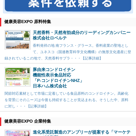
健康美容EXPO 原料特集
天然香料・天然有効成分のリーディングカンパニー
株式会社ロベルテ
香料発祥の地 南フランス・グラース。香料産業の聖地とし
て、ユネスコ（国連教育科学文化機構）の無形文化遺産に登
録されているこの地で、天然香料サプラ・・・【記事詳細】
豚由来コンドロイチン
機能性表示食品対応
「P-コンドロイチンNHZ」
日本ハム株式会社
関節対応素材として市場に定着している食品原料のコンドロイチン。高齢化
を背景にそのニーズは今後も持続することが見込まれる。そうした中、原料
に対し・・・【記事詳細】
健康美容EXPO 企業特集
進化系受託製造のアンプリーが提案する「マーケテ