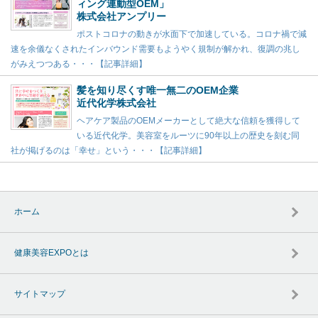
ィング連動型OEM」
株式会社アンプリー
ポストコロナの動きが水面下で加速している。コロナ禍で減
速を余儀なくされたインバウンド需要もようやく規制が解かれ、復調の兆し
がみえつつある・・・【記事詳細】
髪を知り尽くす唯一無二のOEM企業
近代化学株式会社
ヘアケア製品のOEMメーカーとして絶大な信頼を獲得して
いる近代化学。美容室をルーツに90年以上の歴史を刻む同
社が掲げるのは「幸せ」という・・・【記事詳細】
ホーム
健康美容EXPOとは
サイトマップ