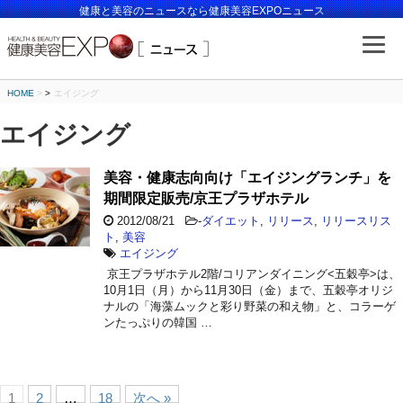
健康と美容のニュースなら健康美容EXPOニュース
HOME
>
エイジング
エイジング
美容・健康志向向け「エイジングランチ」を
期間限定販売/京王プラザホテル
2012/08/21
-
ダイエット
,
リリース
,
リリースリス
ト
,
美容
エイジング
京王プラザホテル2階/コリアンダイニング<五穀亭>は、
10月1日（月）から11月30日（金）まで、五穀亭オリジ
ナルの「海藻ムックと彩り野菜の和え物」と、コラーゲ
ンたっぷりの韓国 …
1
2
…
18
次へ »