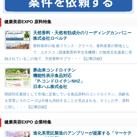
健康美容EXPO 原料特集
天然香料・天然有効成分のリーディングカンパニー
株式会社ロベルテ
香料発祥の地 南フランス・グラース。香料産業の聖地とし
て、ユネスコ（国連教育科学文化機構）の無形文化遺産に登
録されているこの地で、天然香料サプラ・・・【記事詳細】
豚由来コンドロイチン
機能性表示食品対応
「P-コンドロイチンNHZ」
日本ハム株式会社
関節対応素材として市場に定着している食品原料のコンドロイチン。高齢化
を背景にそのニーズは今後も持続することが見込まれる。そうした中、原料
に対し・・・【記事詳細】
健康美容EXPO 企業特集
進化系受託製造のアンプリーが提案する「マーケテ