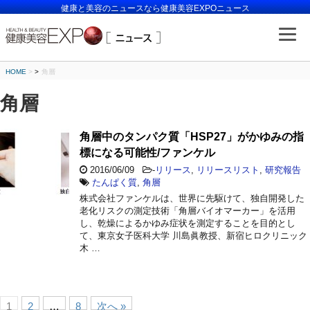
健康と美容のニュースなら健康美容EXPOニュース
HOME
>
角層
角層
角層中のタンパク質「HSP27」がかゆみの指
標になる可能性/ファンケル
2016/06/09
-
リリース
,
リリースリスト
,
研究報告
たんぱく質
,
角層
株式会社ファンケルは、世界に先駆けて、独自開発した
老化リスクの測定技術「角層バイオマーカー」を活用
し、乾燥によるかゆみ症状を測定することを目的とし
て、東京女子医科大学 川島眞教授、新宿ヒロクリニック
木 …
1
2
…
8
次へ »