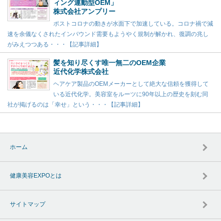
ィング連動型OEM」
株式会社アンプリー
ポストコロナの動きが水面下で加速している。コロナ禍で減
速を余儀なくされたインバウンド需要もようやく規制が解かれ、復調の兆し
がみえつつある・・・【記事詳細】
髪を知り尽くす唯一無二のOEM企業
近代化学株式会社
ヘアケア製品のOEMメーカーとして絶大な信頼を獲得して
いる近代化学。美容室をルーツに90年以上の歴史を刻む同
社が掲げるのは「幸せ」という・・・【記事詳細】
ホーム
健康美容EXPOとは
サイトマップ