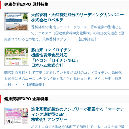
健康美容EXPO 原料特集
天然香料・天然有効成分のリーディングカンパニー
株式会社ロベルテ
香料発祥の地 南フランス・グラース。香料産業の聖地とし
て、ユネスコ（国連教育科学文化機構）の無形文化遺産に登
録されているこの地で、天然香料サプラ・・・【記事詳細】
豚由来コンドロイチン
機能性表示食品対応
「P-コンドロイチンNHZ」
日本ハム株式会社
関節対応素材として市場に定着している食品原料のコンドロイチン。高齢化
を背景にそのニーズは今後も持続することが見込まれる。そうした中、原料
に対し・・・【記事詳細】
健康美容EXPO 企業特集
進化系受託製造のアンプリーが提案する「マーケテ
ィング連動型OEM」
株式会社アンプリー
ポストコロナの動きが水面下で加速している。コロナ禍で減