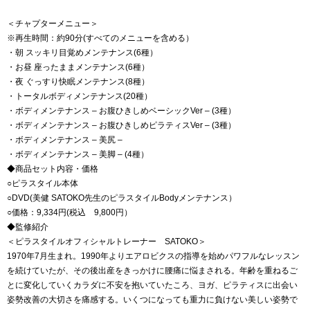
＜チャプターメニュー＞
※再生時間：約90分(すべてのメニューを含める）
・朝 スッキリ目覚めメンテナンス(6種）
・お昼 座ったままメンテナンス(6種）
・夜 ぐっすり快眠メンテナンス(8種）
・トータルボディメンテナンス(20種）
・ボディメンテナンス – お腹ひきしめベーシックVer – (3種）
・ボディメンテナンス – お腹ひきしめピラティスVer – (3種）
・ボディメンテナンス – 美尻 –
・ボディメンテナンス – 美脚 – (4種）
◆商品セット内容・価格
○ピラスタイル本体
○DVD(美健 SATOKO先生のピラスタイルBodyメンテナンス）
○価格：9,334円(税込 9,800円）
◆監修紹介
＜ピラスタイルオフィシャルトレーナー SATOKO＞
1970年7月生まれ。1990年よりエアロビクスの指導を始めパワフルなレッスン
を続けていたが、その後出産をきっかけに腰痛に悩まされる。年齢を重ねるご
とに変化していくカラダに不安を抱いていたころ、ヨガ、ピラティスに出会い
姿勢改善の大切さを痛感する。いくつになっても重力に負けない美しい姿勢で