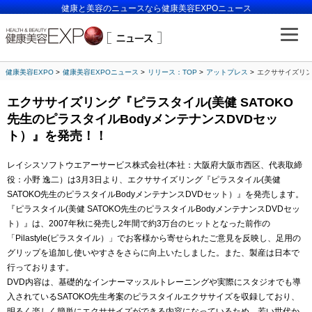
健康と美容のニュースなら健康美容EXPOニュース
健康美容EXPO
健康美容EXPOニュース
リリース：TOP
アットプレス
エクササイズリン
エクササイズリング『ピラスタイル(美健 SATOKO
先生のピラスタイルBodyメンテナンスDVDセッ
ト）』を発売！！
レイシスソフトウエアーサービス株式会社(本社：大阪府大阪市西区、代表取締
役：小野 逸二）は3月3日より、エクササイズリング『ピラスタイル(美健
SATOKO先生のピラスタイルBodyメンテナンスDVDセット）』を発売します。
『ピラスタイル(美健 SATOKO先生のピラスタイルBodyメンテナンスDVDセッ
ト）』は、2007年秋に発売し2年間で約3万台のヒットとなった前作の
「Pilastyle(ピラスタイル）」でお客様から寄せられたご意見を反映し、足用の
グリップを追加し使いやすさをさらに向上いたしました。また、製産は日本で
行っております。
DVD内容は、基礎的なインナーマッスルトレーニングや実際にスタジオでも導
入されているSATOKO先生考案のピラスタイルエクササイズを収録しており、
明るく楽しく簡単にエクササイズができる内容になっているため、若い世代か