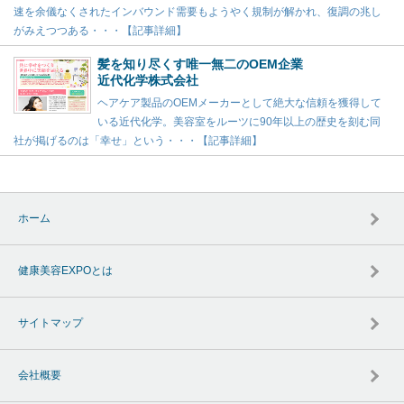
速を余儀なくされたインバウンド需要もようやく規制が解かれ、復調の兆し
がみえつつある・・・【記事詳細】
髪を知り尽くす唯一無二のOEM企業
近代化学株式会社
ヘアケア製品のOEMメーカーとして絶大な信頼を獲得して
いる近代化学。美容室をルーツに90年以上の歴史を刻む同
社が掲げるのは「幸せ」という・・・【記事詳細】
ホーム
健康美容EXPOとは
サイトマップ
会社概要