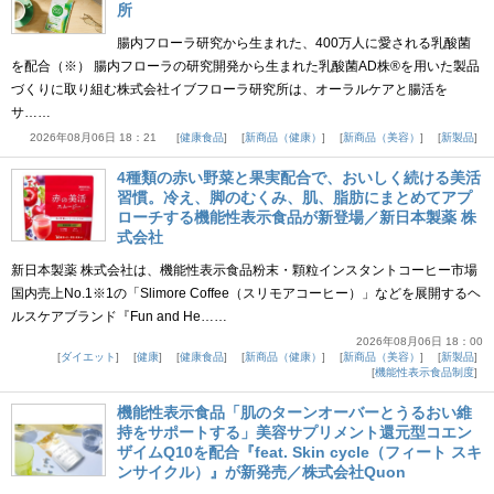
所
腸内フローラ研究から生まれた、400万人に愛される乳酸菌
を配合（※） 腸内フローラの研究開発から生まれた乳酸菌AD株®を用いた製品
づくりに取り組む株式会社イブフローラ研究所は、オーラルケアと腸活を
サ……
2026年08月06日 18：21
健康食品
新商品（健康）
新商品（美容）
新製品
4種類の赤い野菜と果実配合で、おいしく続ける美活
習慣。冷え、脚のむくみ、肌、脂肪にまとめてアプ
ローチする機能性表示食品が新登場／新日本製薬 株
式会社
新日本製薬 株式会社は、機能性表示食品粉末・顆粒インスタントコーヒー市場
国内売上No.1※1の「Slimore Coffee（スリモアコーヒー）」などを展開するヘ
ルスケアブランド『Fun and He……
2026年08月06日 18：00
ダイエット
健康
健康食品
新商品（健康）
新商品（美容）
新製品
機能性表示食品制度
機能性表示食品「肌のターンオーバーとうるおい維
持をサポートする」美容サプリメント還元型コエン
ザイムQ10を配合『feat. Skin cycle（フィート スキ
ンサイクル）』が新発売／株式会社Quon