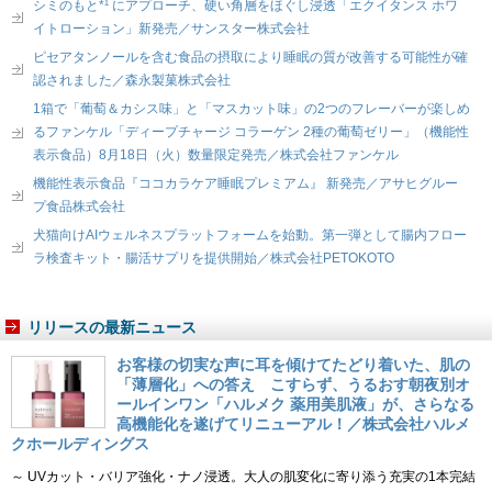
シミのもと*¹ にアプローチ、硬い角層をほぐし浸透「エクイタンス ホワ
イトローション」新発売／サンスター株式会社
ピセアタンノールを含む食品の摂取により睡眠の質が改善する可能性が確
認されました／森永製菓株式会社
1箱で「葡萄＆カシス味」と「マスカット味」の2つのフレーバーが楽しめ
るファンケル「ディープチャージ コラーゲン 2種の葡萄ゼリー」（機能性
表示食品）8月18日（火）数量限定発売／株式会社ファンケル
機能性表示食品『ココカラケア睡眠プレミアム』 新発売／アサヒグルー
プ食品株式会社
犬猫向けAIウェルネスプラットフォームを始動。第一弾として腸内フロー
ラ検査キット・腸活サプリを提供開始／株式会社PETOKOTO
リリースの最新ニュース
お客様の切実な声に耳を傾けてたどり着いた、肌の
「薄層化」への答え こすらず、うるおす朝夜別オ
ールインワン「ハルメク 薬用美肌液」が、さらなる
高機能化を遂げてリニューアル！／株式会社ハルメ
クホールディングス
～ UVカット・バリア強化・ナノ浸透。大人の肌変化に寄り添う充実の1本完結