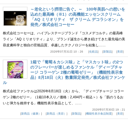
～老化という摂理に告ぐ。～ 100年美肌への想いを
込めた最高峰（※1）の高機能エッセンスクリーム
「AQ ミリオリティ ザ クリーム デコラシオン」を
発売／株式会社コーセー
株式会社コーセーは、ハイプレステージブランド『コスメデコルテ』の最高峰
ライン「AQ ミリオリティ」より、ブランド誕生から磨き続けてきた最先端の美
容皮膚科学と独自の官能品質、卓越したテクノロジーを結集し……
2026年07月31日 10：26
化粧品
新製品
美容
1箱で「葡萄＆カシス味」と「マスカット味」の2つ
のフレーバーが楽しめるファンケル「ディープチャ
ージ コラーゲン 2種の葡萄ゼリー」（機能性表示食
品）8月18日（火）数量限定発売／株式会社ファンケ
ル
株式会社ファンケルは2026年8月18日（火）から、「ディープチャージ コラー
ゲン 2種のゼリー」（1箱10本入り／価格：2,494円＜税込＞）を「肌のうるお
いと弾力を維持する」機能性表示食品として、……
2026年07月30日 19：21
新商品（健康）
新商品（美容）
新製品
機能性表示食品制度
美容