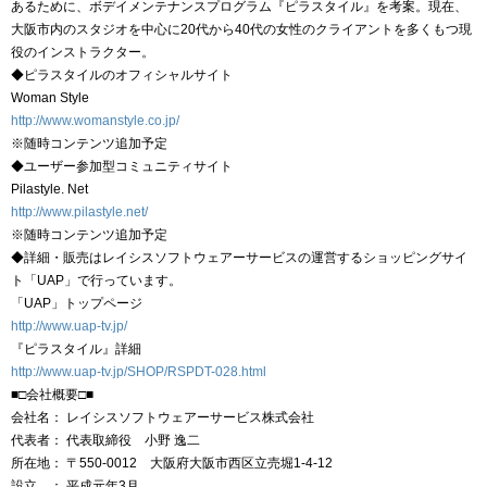
あるために、ボデイメンテナンスプログラム『ピラスタイル』を考案。現在、
大阪市内のスタジオを中心に20代から40代の女性のクライアントを多くもつ現
役のインストラクター。
◆ピラスタイルのオフィシャルサイト
Woman Style
http://www.womanstyle.co.jp/
※随時コンテンツ追加予定
◆ユーザー参加型コミュニティサイト
Pilastyle. Net
http://www.pilastyle.net/
※随時コンテンツ追加予定
◆詳細・販売はレイシスソフトウェアーサービスの運営するショッピングサイ
ト「UAP」で行っています。
「UAP」トップページ
http://www.uap-tv.jp/
『ピラスタイル』詳細
http://www.uap-tv.jp/SHOP/RSPDT-028.html
■□会社概要□■
会社名： レイシスソフトウェアーサービス株式会社
代表者： 代表取締役 小野 逸二
所在地： 〒550-0012 大阪府大阪市西区立売堀1-4-12
設立 ： 平成元年3月