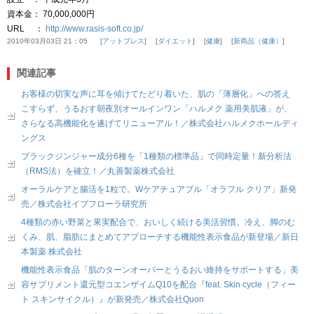
資本金： 70,000,000円
URL ：
http://www.rasis-soft.co.jp/
2010年03月03日 21：05
アットプレス
ダイエット
健康
新商品（健康）
関連記事
お客様の切実な声に耳を傾けてたどり着いた、肌の「薄層化」への答え
こすらず、うるおす朝夜別オールインワン「ハルメク 薬用美肌液」が、
さらなる高機能化を遂げてリニューアル！／株式会社ハルメクホールディ
ングス
ブラックジンジャー成分6種を「1種類の標準品」で同時定量！新分析法
（RMS法）を確立！／丸善製薬株式会社
オーラルケアと腸活を1粒で。Wケアチュアブル「オラフル クリア」新発
売／株式会社イブフローラ研究所
4種類の赤い野菜と果実配合で、おいしく続ける美活習慣。冷え、脚のむ
くみ、肌、脂肪にまとめてアプローチする機能性表示食品が新登場／新日
本製薬 株式会社
機能性表示食品「肌のターンオーバーとうるおい維持をサポートする」美
容サプリメント還元型コエンザイムQ10を配合『feat. Skin cycle（フィー
ト スキンサイクル）』が新発売／株式会社Quon