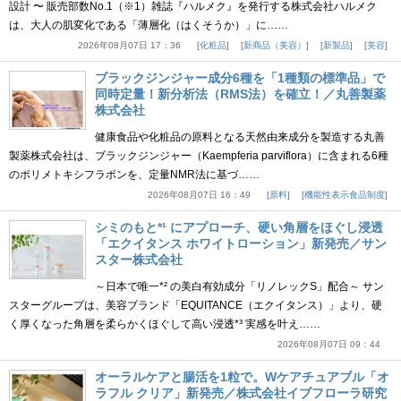
設計 〜 販売部数No.1（※1）雑誌『ハルメク』を発行する株式会社ハルメク
は、大人の肌変化である「薄層化（はくそうか）」に……
2026年08月07日 17：36
化粧品
新商品（美容）
新製品
美容
ブラックジンジャー成分6種を「1種類の標準品」で
同時定量！新分析法（RMS法）を確立！／丸善製薬
株式会社
健康食品や化粧品の原料となる天然由来成分を製造する丸善
製薬株式会社は、ブラックジンジャー（Kaempferia parviflora）に含まれる6種
のポリメトキシフラボンを、定量NMR法に基づ……
2026年08月07日 16：49
原料
機能性表示食品制度
シミのもと*¹ にアプローチ、硬い角層をほぐし浸透
「エクイタンス ホワイトローション」新発売／サン
スター株式会社
～日本で唯一*² の美白有効成分「リノレックS」配合～ サン
スターグループは、美容ブランド「EQUITANCE（エクイタンス）」より、硬
く厚くなった角層を柔らかくほぐして高い浸透*³ 実感を叶え……
2026年08月07日 09：44
オーラルケアと腸活を1粒で。Wケアチュアブル「オ
ラフル クリア」新発売／株式会社イブフローラ研究