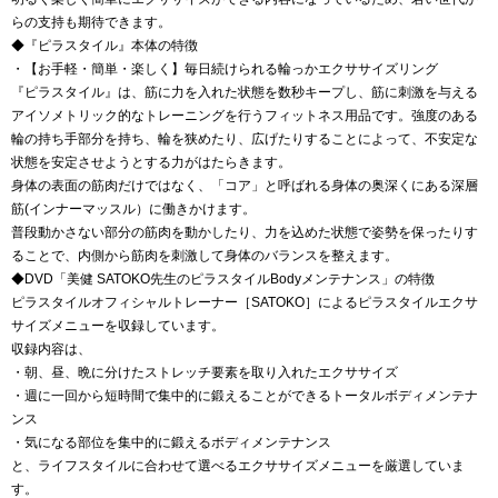
らの支持も期待できます。
◆『ピラスタイル』本体の特徴
・【お手軽・簡単・楽しく】毎日続けられる輪っかエクササイズリング
『ピラスタイル』は、筋に力を入れた状態を数秒キープし、筋に刺激を与える
アイソメトリック的なトレーニングを行うフィットネス用品です。強度のある
輪の持ち手部分を持ち、輪を狭めたり、広げたりすることによって、不安定な
状態を安定させようとする力がはたらきます。
身体の表面の筋肉だけではなく、「コア」と呼ばれる身体の奥深くにある深層
筋(インナーマッスル）に働きかけます。
普段動かさない部分の筋肉を動かしたり、力を込めた状態で姿勢を保ったりす
ることで、内側から筋肉を刺激して身体のバランスを整えます。
◆DVD「美健 SATOKO先生のピラスタイルBodyメンテナンス」の特徴
ピラスタイルオフィシャルトレーナー［SATOKO］によるピラスタイルエクサ
サイズメニューを収録しています。
収録内容は、
・朝、昼、晩に分けたストレッチ要素を取り入れたエクササイズ
・週に一回から短時間で集中的に鍛えることができるトータルボディメンテナ
ンス
・気になる部位を集中的に鍛えるボディメンテナンス
と、ライフスタイルに合わせて選べるエクササイズメニューを厳選していま
す。