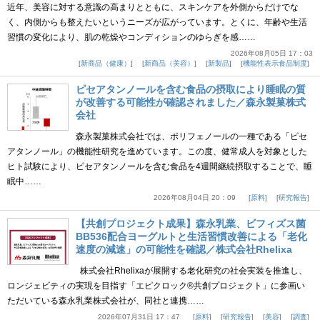
近年、美容に対する意識の高まりとともに、スキンケアを外側からだけでな
く、内側からも整えたいというニーズが広がっています。とくに、年齢や生活
習慣の変化により、肌の乾燥やコンディションのゆらぎを感……
2026年08月05日 17：03
新商品（健康）
新商品（美容）
新製品
機能性表示食品制度
ピセアタンノールを含む食品の摂取により睡眠の質
が改善する可能性が確認されました／森永製菓株式
会社
森永製菓株式会社では、ポリフェノールの一種である「ピセ
アタンノール」の機能性研究を進めています。この度、健常成人を対象とした
ヒト試験により、ピセアタンノールを含む食品を4週間継続摂取することで、睡
眠中……
2026年08月04日 20：09
原料
研究報告
【共創プロジェクト成果】森永乳業、ビフィズス菌
BB536配合ヨーグルトと生活習慣改善による「老化
速度の減速」の可能性を確認／株式会社Rhelixa
株式会社Rhelixaが展開する老化研究の社会実装を推進し、
ロンジェビティの実現を目指す「エピクロック®共創プロジェクト」に参画い
ただいている森永乳業株式会社が、同社と連携……
2026年07月31日 17：47
原料
研究報告
美容
調査