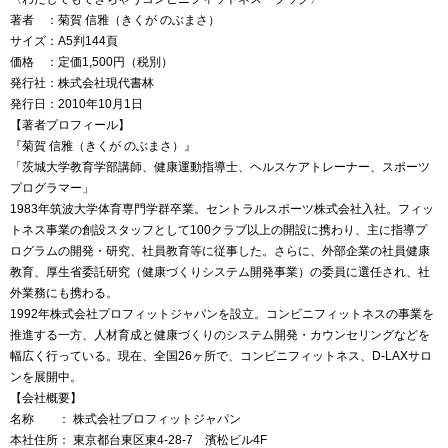
著者 ：菊賀 信雅（きくが のぶまさ）
サイズ：A5判144頁
価格 ：定価1,500円（税別）
発行社：株式会社現代書林
発行日：2010年10月1日
【著者プロフィール】
『菊賀 信雅（きくが のぶまさ）』
「茨城大学教育学部講師、健康運動指導士、ヘルスケアトレーナー、スポーツ
プログラマー」
1983年筑波大学体育専門学群卒業。セントラルスポーツ株式会社入社。フィッ
トネス事業の創設スタッフとして100クラブ以上の開設に携わり、主に指導プ
ログラムの開発・研究、社員教育等に従事した。さらに、外部企業の社員健康
教育、厚生省委託研究（健康づくりシステム開発事業）の委員に選任され、社
外業務にも携わる。
1992年株式会社プロフィットジャパンを設立。コンビニフィットネスの事業を
推進する一方、人材育成と健康づくりのシステム開発・カウンセリングなどを
幅広く行っている。現在、全国26ヶ所で、コンビニフィットネス、D-LAXサロ
ンを展開中。
【会社概要】
名称 ： 株式会社プロフィットジャパン
本社住所： 東京都台東区東4-28-7 濱松ビル4F