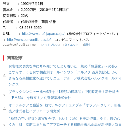
設立 ： 1992年7月1日
資本金 ： 2,000万円（2010年4月1日現在）
従業員数： 22名
代表者 ： 代表取締役 菊賀 信雅
Tel ： 03-5688-5959
URL ：
http://www.profitjapan.co.jp/
（株式会社プロフィットジャパン）
：
http://www.convenifitness.jp/
（コンビニフィットネス）
2010年09月29日 18：50
アットプレス
ダイエット
新刊
関連記事
お客様の切実な声に耳を傾けてたどり着いた、肌の「薄層化」への答え
こすらず、うるおす朝夜別オールインワン「ハルメク 薬用美肌液」が、
さらなる高機能化を遂げてリニューアル！／株式会社ハルメクホールディ
ングス
ブラックジンジャー成分6種を「1種類の標準品」で同時定量！新分析法
（RMS法）を確立！／丸善製薬株式会社
オーラルケアと腸活を1粒で。Wケアチュアブル「オラフル クリア」新発
売／株式会社イブフローラ研究所
4種類の赤い野菜と果実配合で、おいしく続ける美活習慣。冷え、脚のむ
くみ、肌、脂肪にまとめてアプローチする機能性表示食品が新登場／新日