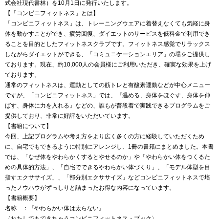
式会社現代書林）を10月1日に発行いたします。
【「コンビニフィットネス」とは】
「コンビニフィットネス」は、トレーニングウエアに着替えなくても気軽に身
体を動かすことができ、疲労回復、ダイエットのサービスを低料金で利用でき
ることを目的としたフィットネスクラブです。フィットネス感覚でリラックス
しながらダイエットができる、「コミュニケーションエリア」の場をご提供し
ております。現在、約10,000人の会員様にご利用いただき、確実な効果を上げ
ております。
通常のフィットネスは、運動としての筋トレと有酸素運動などが中心メニュー
ですが、「コンビニフィットネス」では、『温める、身体をほぐす、身体を伸
ばす、身体に力を入れる』などの、誰もが普段着で実践できるプログラムをご
提供しており、非常に好評をいただいています。
【書籍について】
今回、上記プログラムや考え方をより広く多くの方に経験していただくため
に、自宅でもできるように特別にアレンジし、1冊の書籍にまとめました。本書
では、「なぜ体をやわらかくするとやせるのか」や「やわらかい体をつくるた
めの具体的方法」、「自宅でできるやわらかい体づくり」、「モデル体型を目
指すエクササイズ」、「部分別エクササイズ」などコンビニフィットネスで培
ったノウハウがずっしりと詰まったお得な内容になっています。
【書籍概要】
名称 ：『やわらかい体は太らない』
〈わたしでもできちゃうコンビニフィットネス・ブック〉