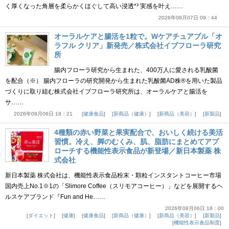
く厚くなった角層を柔らかくほぐして高い浸透*³ 実感を叶え……
2026年08月07日 09：44
オーラルケアと腸活を1粒で。Wケアチュアブル「オ
ラフル クリア」新発売／株式会社イブフローラ研究
所
腸内フローラ研究から生まれた、400万人に愛される乳酸菌
を配合（※） 腸内フローラの研究開発から生まれた乳酸菌AD株®を用いた製品
づくりに取り組む株式会社イブフローラ研究所は、オーラルケアと腸活を
サ……
2026年08月06日 18：21
健康食品
新商品（健康）
新商品（美容）
新製品
4種類の赤い野菜と果実配合で、おいしく続ける美活
習慣。冷え、脚のむくみ、肌、脂肪にまとめてアプ
ローチする機能性表示食品が新登場／新日本製薬 株
式会社
新日本製薬 株式会社は、機能性表示食品粉末・顆粒インスタントコーヒー市場
国内売上No.1※1の「Slimore Coffee（スリモアコーヒー）」などを展開するヘ
ルスケアブランド『Fun and He……
2026年08月06日 18：00
ダイエット
健康
健康食品
新商品（健康）
新商品（美容）
新製品
機能性表示食品制度