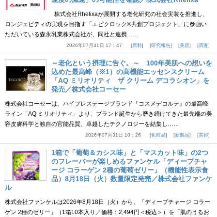
株式会社Rhelixaが展開する老化研究の社会実装を推進し、
ロンジェビティの実現を目指す「エピクロック®共創プロジェクト」に参画い
ただいている森永乳業株式会社が、同社と連携……
2026年07月31日 17：47
原料
研究報告
美容
調査
～老化という摂理に告ぐ。～ 100年美肌への想いを
込めた最高峰（※1）の高機能エッセンスクリーム
「AQ ミリオリティ ザ クリーム デコラシオン」を
発売／株式会社コーセー
株式会社コーセーは、ハイプレステージブランド『コスメデコルテ』の最高峰
ライン「AQ ミリオリティ」より、ブランド誕生から磨き続けてきた最先端の美
容皮膚科学と独自の官能品質、卓越したテクノロジーを結集し……
2026年07月31日 10：26
化粧品
新製品
美容
1箱で「葡萄＆カシス味」と「マスカット味」の2つ
のフレーバーが楽しめるファンケル「ディープチャ
ージ コラーゲン 2種の葡萄ゼリー」（機能性表示食
品）8月18日（火）数量限定発売／株式会社ファンケ
ル
株式会社ファンケルは2026年8月18日（火）から、「ディープチャージ コラー
ゲン 2種のゼリー」（1箱10本入り／価格：2,494円＜税込＞）を「肌のうるお