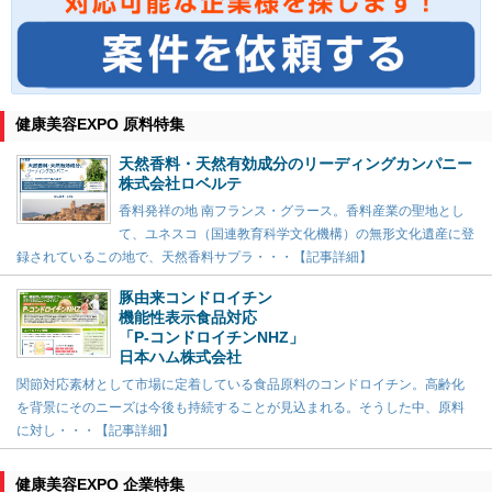
健康美容EXPO 原料特集
天然香料・天然有効成分のリーディングカンパニー
株式会社ロベルテ
香料発祥の地 南フランス・グラース。香料産業の聖地とし
て、ユネスコ（国連教育科学文化機構）の無形文化遺産に登
録されているこの地で、天然香料サプラ・・・【記事詳細】
豚由来コンドロイチン
機能性表示食品対応
「P-コンドロイチンNHZ」
日本ハム株式会社
関節対応素材として市場に定着している食品原料のコンドロイチン。高齢化
を背景にそのニーズは今後も持続することが見込まれる。そうした中、原料
に対し・・・【記事詳細】
健康美容EXPO 企業特集