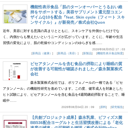
機能性表示食品「肌のターンオーバーとうるおい維
持をサポートする」美容サプリメント還元型コエン
ザイムQ10を配合『feat. Skin cycle（フィート スキ
ンサイクル）』が新発売／株式会社Quon
近年、美容に対する意識の高まりとともに、スキンケアを外側からだけでな
く、内側からも整えたいというニーズが広がっています。とくに、年齢や生活
習慣の変化により、肌の乾燥やコンディションのゆらぎを感……
2026年08月05日 17：03
新商品（健康）
新商品（美容）
新製品
機能性表示食品制度
ピセアタンノールを含む食品の摂取により睡眠の質
が改善する可能性が確認されました／森永製菓株式
会社
森永製菓株式会社では、ポリフェノールの一種である「ピセ
アタンノール」の機能性研究を進めています。この度、健常成人を対象とした
ヒト試験により、ピセアタンノールを含む食品を4週間継続摂取することで、睡
眠中……
2026年08月04日 20：09
原料
研究報告
【共創プロジェクト成果】森永乳業、ビフィズス菌
BB536配合ヨーグルトと生活習慣改善による「老化
速度の減速」の可能性を確認／株式会社Rhelixa