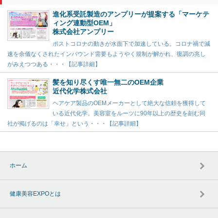
進化系受託製造のアンプリーが提案する「マーケテ
ィング連動型OEM」
株式会社アンプリー
ポストコロナの動きが水面下で加速している。コロナ禍で減
速を余儀なくされたインバウンド需要もようやく規制が解かれ、復調の兆し
がみえつつある・・・【記事詳細】
髪を知り尽くす唯一無二のOEM企業
近代化学株式会社
ヘアケア製品のOEMメーカーとして絶大な信頼を獲得して
いる近代化学。美容室をルーツに90年以上の歴史を刻む同
社が掲げるのは「幸せ」という・・・【記事詳細】
ホーム
健康美容EXPOとは