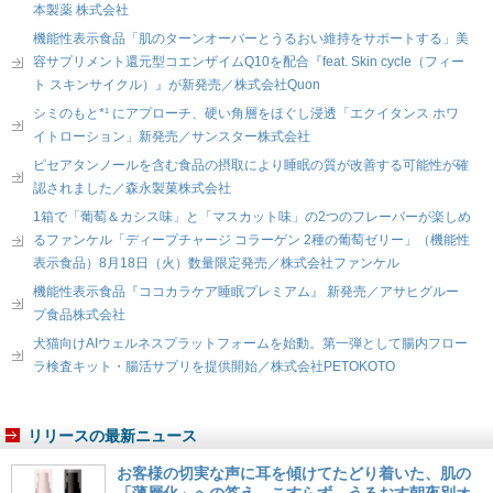
本製薬 株式会社
機能性表示食品「肌のターンオーバーとうるおい維持をサポートする」美
容サプリメント還元型コエンザイムQ10を配合『feat. Skin cycle（フィー
ト スキンサイクル）』が新発売／株式会社Quon
シミのもと*¹ にアプローチ、硬い角層をほぐし浸透「エクイタンス ホワ
イトローション」新発売／サンスター株式会社
ピセアタンノールを含む食品の摂取により睡眠の質が改善する可能性が確
認されました／森永製菓株式会社
1箱で「葡萄＆カシス味」と「マスカット味」の2つのフレーバーが楽しめ
るファンケル「ディープチャージ コラーゲン 2種の葡萄ゼリー」（機能性
表示食品）8月18日（火）数量限定発売／株式会社ファンケル
機能性表示食品『ココカラケア睡眠プレミアム』 新発売／アサヒグルー
プ食品株式会社
犬猫向けAIウェルネスプラットフォームを始動。第一弾として腸内フロー
ラ検査キット・腸活サプリを提供開始／株式会社PETOKOTO
リリースの最新ニュース
お客様の切実な声に耳を傾けてたどり着いた、肌の