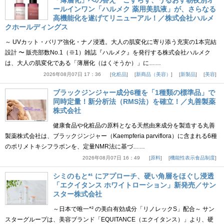
「薄層化」への答え こすらず、うるおす朝夜別オ
ールインワン「ハルメク 薬用美肌液」が、さらなる
高機能化を遂げてリニューアル！／株式会社ハルメ
クホールディングス
～ UVカット・バリア強化・ナノ浸透。大人の肌変化に寄り添う充実の1本完結
設計 〜 販売部数No.1（※1）雑誌『ハルメク』を発行する株式会社ハルメク
は、大人の肌変化である「薄層化（はくそうか）」に……
2026年08月07日 17：36
化粧品
新商品（美容）
新製品
美容
ブラックジンジャー成分6種を「1種類の標準品」で
同時定量！新分析法（RMS法）を確立！／丸善製薬
株式会社
健康食品や化粧品の原料となる天然由来成分を製造する丸善
製薬株式会社は、ブラックジンジャー（Kaempferia parviflora）に含まれる6種
のポリメトキシフラボンを、定量NMR法に基づ……
2026年08月07日 16：49
原料
機能性表示食品制度
シミのもと*¹ にアプローチ、硬い角層をほぐし浸透
「エクイタンス ホワイトローション」新発売／サン
スター株式会社
～日本で唯一*² の美白有効成分「リノレックS」配合～ サン
スターグループは、美容ブランド「EQUITANCE（エクイタンス）」より、硬