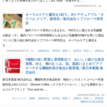
く厚くなった角層を柔らかくほぐして高い浸透*³ 実感を叶え……
2026年08月07日 09：44
オーラルケアと腸活を1粒で。Wケアチュアブル「オ
ラフル クリア」新発売／株式会社イブフローラ研究
所
腸内フローラ研究から生まれた、400万人に愛される乳酸菌
を配合（※） 腸内フローラの研究開発から生まれた乳酸菌AD株®を用いた製品
づくりに取り組む株式会社イブフローラ研究所は、オーラルケアと腸活を
サ……
2026年08月06日 18：21
健康食品
新商品（健康）
新商品（美容）
新製品
4種類の赤い野菜と果実配合で、おいしく続ける美活
習慣。冷え、脚のむくみ、肌、脂肪にまとめてアプ
ローチする機能性表示食品が新登場／新日本製薬 株
式会社
新日本製薬 株式会社は、機能性表示食品粉末・顆粒インスタントコーヒー市場
国内売上No.1※1の「Slimore Coffee（スリモアコーヒー）」などを展開するヘ
ルスケアブランド『Fun and He……
2026年08月06日 18：00
ダイエット
健康
健康食品
新商品（健康）
新商品（美容）
新製品
機能性表示食品制度