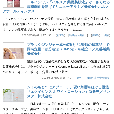
ールインワン「ハルメク 薬用美肌液」が、さらなる
高機能化を遂げてリニューアル！／株式会社ハルメ
クホールディングス
～ UVカット・バリア強化・ナノ浸透。大人の肌変化に寄り添う充実の1本完結
設計 〜 販売部数No.1（※1）雑誌『ハルメク』を発行する株式会社ハルメク
は、大人の肌変化である「薄層化（はくそうか）」に……
2026年08月07日 17：36
化粧品
新商品（美容）
新製品
美容
ブラックジンジャー成分6種を「1種類の標準品」で
同時定量！新分析法（RMS法）を確立！／丸善製薬
株式会社
健康食品や化粧品の原料となる天然由来成分を製造する丸善
製薬株式会社は、ブラックジンジャー（Kaempferia parviflora）に含まれる6種
のポリメトキシフラボンを、定量NMR法に基づ……
2026年08月07日 16：49
原料
機能性表示食品制度
シミのもと*¹ にアプローチ、硬い角層をほぐし浸透
「エクイタンス ホワイトローション」新発売／サン
スター株式会社
～日本で唯一*² の美白有効成分「リノレックS」配合～ サン
スターグループは、美容ブランド「EQUITANCE（エクイタンス）」より、硬