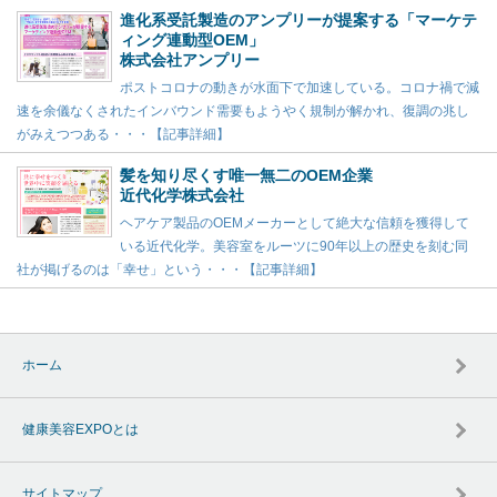
進化系受託製造のアンプリーが提案する「マーケテ
ィング連動型OEM」
株式会社アンプリー
ポストコロナの動きが水面下で加速している。コロナ禍で減
速を余儀なくされたインバウンド需要もようやく規制が解かれ、復調の兆し
がみえつつある・・・【記事詳細】
髪を知り尽くす唯一無二のOEM企業
近代化学株式会社
ヘアケア製品のOEMメーカーとして絶大な信頼を獲得して
いる近代化学。美容室をルーツに90年以上の歴史を刻む同
社が掲げるのは「幸せ」という・・・【記事詳細】
ホーム
健康美容EXPOとは
サイトマップ