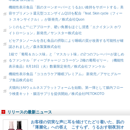
機能性表示食品「肌のターンオーバーとうるおい維持をサポートする」美
容サプリメント還元型コエンザイムQ10を配合『feat. Skin cycle（フィー
ト スキンサイクル）』が新発売／株式会社Quon
シミのもと*¹ にアプローチ、硬い角層をほぐし浸透「エクイタンス ホワ
イトローション」新発売／サンスター株式会社
ピセアタンノールを含む食品の摂取により睡眠の質が改善する可能性が確
認されました／森永製菓株式会社
1箱で「葡萄＆カシス味」と「マスカット味」の2つのフレーバーが楽しめ
るファンケル「ディープチャージ コラーゲン 2種の葡萄ゼリー」（機能性
表示食品）8月18日（火）数量限定発売／株式会社ファンケル
機能性表示食品『ココカラケア睡眠プレミアム』 新発売／アサヒグルー
プ食品株式会社
犬猫向けAIウェルネスプラットフォームを始動。第一弾として腸内フロー
ラ検査キット・腸活サプリを提供開始／株式会社PETOKOTO
リリースの最新ニュース
お客様の切実な声に耳を傾けてたどり着いた、肌の
「薄層化」への答え こすらず、うるおす朝夜別オ