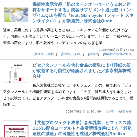
機能性表示食品「肌のターンオーバーとうるおい維
持をサポートする」美容サプリメント還元型コエン
ザイムQ10を配合『feat. Skin cycle（フィート スキ
ンサイクル）』が新発売／株式会社Quon
近年、美容に対する意識の高まりとともに、スキンケアを外側からだけでな
く、内側からも整えたいというニーズが広がっています。とくに、年齢や生活
習慣の変化により、肌の乾燥やコンディションのゆらぎを感……
2026年08月05日 17：03
新商品（健康）
新商品（美容）
新製品
機能性表示食品制度
ピセアタンノールを含む食品の摂取により睡眠の質
が改善する可能性が確認されました／森永製菓株式
会社
森永製菓株式会社では、ポリフェノールの一種である「ピセ
アタンノール」の機能性研究を進めています。この度、健常成人を対象とした
ヒト試験により、ピセアタンノールを含む食品を4週間継続摂取することで、睡
眠中……
2026年08月04日 20：09
原料
研究報告
【共創プロジェクト成果】森永乳業、ビフィズス菌
BB536配合ヨーグルトと生活習慣改善による「老化
速度の減速」の可能性を確認／株式会社Rhelixa