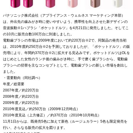
パナソニック株式会社（アプライアンス・ウェルネス マーケティング本部）
は、外出先の歯みがき時に使いやすいよう、携帯性を向上させた新デザインの
音波振動※1ハブラシ「ポケットドルツ」を4月21日に発売しました。そしてこ
の10月に販売台数100万台に到達しました。
電動歯ブラシの市場は2009年度において約220万台※2で、同製品の発売当初
は、2010年度約250万台※2を予測しておりましたが、「ポケットドルツ」の販
売増により、年間約370万台※2に拡大する見込みです。ポケットドルツはOLを
はじめとした女性のランチ後の歯みがき時に、手で磨く歯ブラシから、電動歯
ブラシへの切替を主なコンセプトとして、電動歯ブラシの新しい市場を創出し
ました。
・需要動向（同社調べ）
年度／総需要
2007年度／約220万台
2008年度／約220万台
2009年度／約220万台
2010年度見込／約250万台（2009年12月時点）
2010年度見込（上方修正）／約370万台（2010年10月時点）
11月1日からは、既発売5色に加えて新色（ルージュカラー）5色も限定発売を
行い、さらなる販売の拡大を図ります。