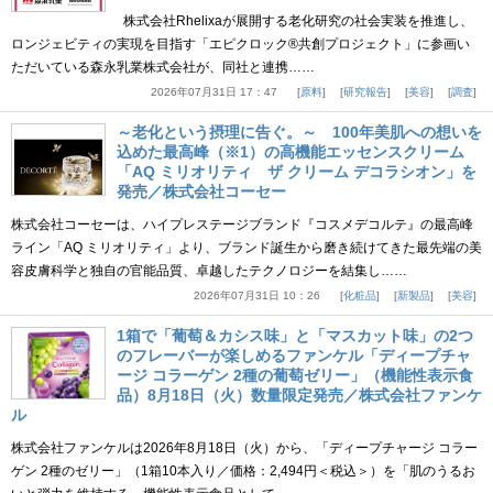
株式会社Rhelixaが展開する老化研究の社会実装を推進し、
ロンジェビティの実現を目指す「エピクロック®共創プロジェクト」に参画い
ただいている森永乳業株式会社が、同社と連携……
2026年07月31日 17：47
原料
研究報告
美容
調査
～老化という摂理に告ぐ。～ 100年美肌への想いを
込めた最高峰（※1）の高機能エッセンスクリーム
「AQ ミリオリティ ザ クリーム デコラシオン」を
発売／株式会社コーセー
株式会社コーセーは、ハイプレステージブランド『コスメデコルテ』の最高峰
ライン「AQ ミリオリティ」より、ブランド誕生から磨き続けてきた最先端の美
容皮膚科学と独自の官能品質、卓越したテクノロジーを結集し……
2026年07月31日 10：26
化粧品
新製品
美容
1箱で「葡萄＆カシス味」と「マスカット味」の2つ
のフレーバーが楽しめるファンケル「ディープチャ
ージ コラーゲン 2種の葡萄ゼリー」（機能性表示食
品）8月18日（火）数量限定発売／株式会社ファンケ
ル
株式会社ファンケルは2026年8月18日（火）から、「ディープチャージ コラー
ゲン 2種のゼリー」（1箱10本入り／価格：2,494円＜税込＞）を「肌のうるお