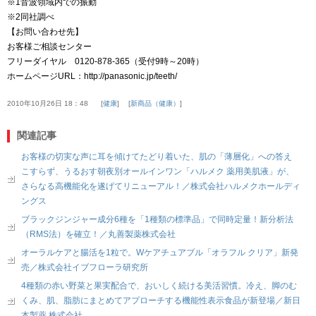
※1音波領域内での振動
※2同社調べ
【お問い合わせ先】
お客様ご相談センター
フリーダイヤル 0120-878-365（受付9時～20時）
ホームページURL：http://panasonic.jp/teeth/
2010年10月26日 18：48
健康
新商品（健康）
関連記事
お客様の切実な声に耳を傾けてたどり着いた、肌の「薄層化」への答え
こすらず、うるおす朝夜別オールインワン「ハルメク 薬用美肌液」が、
さらなる高機能化を遂げてリニューアル！／株式会社ハルメクホールディ
ングス
ブラックジンジャー成分6種を「1種類の標準品」で同時定量！新分析法
（RMS法）を確立！／丸善製薬株式会社
オーラルケアと腸活を1粒で。Wケアチュアブル「オラフル クリア」新発
売／株式会社イブフローラ研究所
4種類の赤い野菜と果実配合で、おいしく続ける美活習慣。冷え、脚のむ
くみ、肌、脂肪にまとめてアプローチする機能性表示食品が新登場／新日
本製薬 株式会社