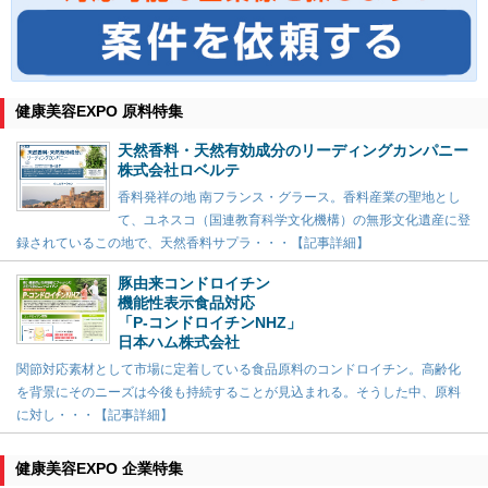
健康美容EXPO 原料特集
天然香料・天然有効成分のリーディングカンパニー
株式会社ロベルテ
香料発祥の地 南フランス・グラース。香料産業の聖地とし
て、ユネスコ（国連教育科学文化機構）の無形文化遺産に登
録されているこの地で、天然香料サプラ・・・【記事詳細】
豚由来コンドロイチン
機能性表示食品対応
「P-コンドロイチンNHZ」
日本ハム株式会社
関節対応素材として市場に定着している食品原料のコンドロイチン。高齢化
を背景にそのニーズは今後も持続することが見込まれる。そうした中、原料
に対し・・・【記事詳細】
健康美容EXPO 企業特集