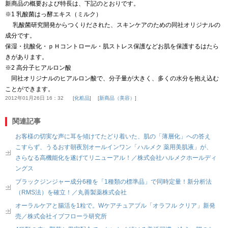
新商品の概要および特長は、下記のとおりです。
※1 乳酸菌はっ酵エキス（ミルク）
乳酸菌研究開発からつくりだされた、スキンケアのための同社オリジナルの
成分です。
保湿・抗酸化・ｐＨコントロール・肌ストレス保護などお肌を保護するはたら
きがあります。
※2 高分子ヒアルロン酸
同社オリジナルのヒアルロン酸で、分子量が大きく、多くの水分を抱え込む
ことができます。
2012年01月26日 16：32
化粧品
新商品（美容）
関連記事
お客様の切実な声に耳を傾けてたどり着いた、肌の「薄層化」への答え
こすらず、うるおす朝夜別オールインワン「ハルメク 薬用美肌液」が、
さらなる高機能化を遂げてリニューアル！／株式会社ハルメクホールディ
ングス
ブラックジンジャー成分6種を「1種類の標準品」で同時定量！新分析法
（RMS法）を確立！／丸善製薬株式会社
オーラルケアと腸活を1粒で。Wケアチュアブル「オラフル クリア」新発
売／株式会社イブフローラ研究所