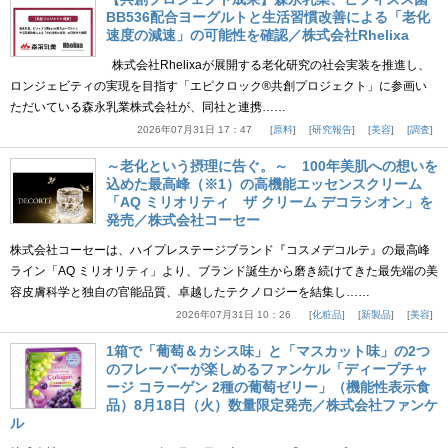
BB536配合ヨーグルトと生活習慣改善による「老化
速度の減速」の可能性を確認／株式会社Rhelixa
株式会社Rhelixaが展開する老化研究の社会実装を推進し、
ロンジェビティの実現を目指す「エピクロック®共創プロジェクト」に参画い
ただいている森永乳業株式会社が、同社と連携……
2026年07月31日 17：47
原料
研究報告
美容
調査
～老化という摂理に告ぐ。～ 100年美肌への想いを
込めた最高峰（※1）の高機能エッセンスクリーム
「AQ ミリオリティ ザ クリーム デコラシオン」を
発売／株式会社コーセー
株式会社コーセーは、ハイプレステージブランド『コスメデコルテ』の最高峰
ライン「AQ ミリオリティ」より、ブランド誕生から磨き続けてきた最先端の美
容皮膚科学と独自の官能品質、卓越したテクノロジーを結集し……
2026年07月31日 10：26
化粧品
新製品
美容
1箱で「葡萄＆カシス味」と「マスカット味」の2つ
のフレーバーが楽しめるファンケル「ディープチャ
ージ コラーゲン 2種の葡萄ゼリー」（機能性表示食
品）8月18日（火）数量限定発売／株式会社ファンケ
ル