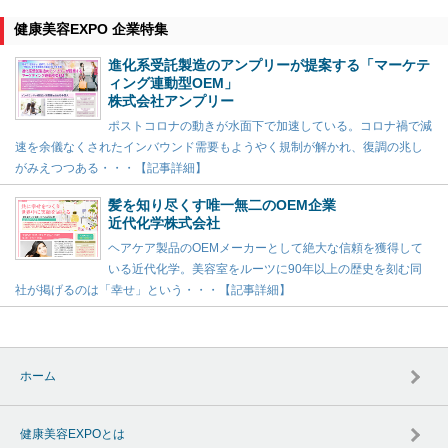
健康美容EXPO 企業特集
進化系受託製造のアンプリーが提案する「マーケテ
ィング連動型OEM」
株式会社アンプリー
ポストコロナの動きが水面下で加速している。コロナ禍で減
速を余儀なくされたインバウンド需要もようやく規制が解かれ、復調の兆し
がみえつつある・・・【記事詳細】
髪を知り尽くす唯一無二のOEM企業
近代化学株式会社
ヘアケア製品のOEMメーカーとして絶大な信頼を獲得して
いる近代化学。美容室をルーツに90年以上の歴史を刻む同
社が掲げるのは「幸せ」という・・・【記事詳細】
ホーム
健康美容EXPOとは