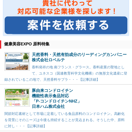
健康美容EXPO 原料特集
天然香料・天然有効成分のリーディングカンパニー
株式会社ロベルテ
香料発祥の地 南フランス・グラース。香料産業の聖地とし
て、ユネスコ（国連教育科学文化機構）の無形文化遺産に登
録されているこの地で、天然香料サプラ・・・【記事詳細】
豚由来コンドロイチン
機能性表示食品対応
「P-コンドロイチンNHZ」
日本ハム株式会社
関節対応素材として市場に定着している食品原料のコンドロイチン。高齢化
を背景にそのニーズは今後も持続することが見込まれる。そうした中、原料
に対し・・・【記事詳細】