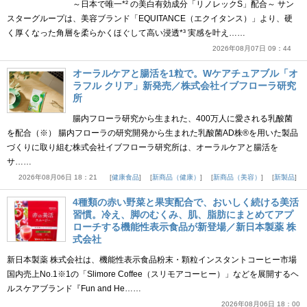
～日本で唯一*² の美白有効成分「リノレックS」配合～ サン
スターグループは、美容ブランド「EQUITANCE（エクイタンス）」より、硬
く厚くなった角層を柔らかくほぐして高い浸透*³ 実感を叶え……
2026年08月07日 09：44
オーラルケアと腸活を1粒で。Wケアチュアブル「オ
ラフル クリア」新発売／株式会社イブフローラ研究
所
腸内フローラ研究から生まれた、400万人に愛される乳酸菌
を配合（※） 腸内フローラの研究開発から生まれた乳酸菌AD株®を用いた製品
づくりに取り組む株式会社イブフローラ研究所は、オーラルケアと腸活を
サ……
2026年08月06日 18：21
健康食品
新商品（健康）
新商品（美容）
新製品
4種類の赤い野菜と果実配合で、おいしく続ける美活
習慣。冷え、脚のむくみ、肌、脂肪にまとめてアプ
ローチする機能性表示食品が新登場／新日本製薬 株
式会社
新日本製薬 株式会社は、機能性表示食品粉末・顆粒インスタントコーヒー市場
国内売上No.1※1の「Slimore Coffee（スリモアコーヒー）」などを展開するヘ
ルスケアブランド『Fun and He……
2026年08月06日 18：00