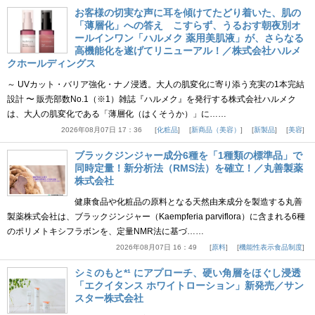
お客様の切実な声に耳を傾けてたどり着いた、肌の
「薄層化」への答え こすらず、うるおす朝夜別オ
ールインワン「ハルメク 薬用美肌液」が、さらなる
高機能化を遂げてリニューアル！／株式会社ハルメ
クホールディングス
～ UVカット・バリア強化・ナノ浸透。大人の肌変化に寄り添う充実の1本完結
設計 〜 販売部数No.1（※1）雑誌『ハルメク』を発行する株式会社ハルメク
は、大人の肌変化である「薄層化（はくそうか）」に……
2026年08月07日 17：36
化粧品
新商品（美容）
新製品
美容
ブラックジンジャー成分6種を「1種類の標準品」で
同時定量！新分析法（RMS法）を確立！／丸善製薬
株式会社
健康食品や化粧品の原料となる天然由来成分を製造する丸善
製薬株式会社は、ブラックジンジャー（Kaempferia parviflora）に含まれる6種
のポリメトキシフラボンを、定量NMR法に基づ……
2026年08月07日 16：49
原料
機能性表示食品制度
シミのもと*¹ にアプローチ、硬い角層をほぐし浸透
「エクイタンス ホワイトローション」新発売／サン
スター株式会社