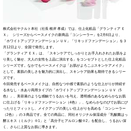
株式会社ヤクルト本社（社長 根岸 孝成）では、仕上化粧品「グランティア Ｅ
Ｘ」 シリーズからベースメイクの新商品「コンシーラー」を2月6日より、
「ホワイトアップファンデーション ＵＶ」「リキッドファンデーション」を３
月12日より、全国で発売します。
「グランティア ＥＸ」は、「スキンケアでしっかりとお手入れされたお肌をよ
り美しく魅せ、大人の女性を上品に演出する」をコンセプトとした仕上化粧品
シリーズです。なかでもベースメイクは「お肌がよろこぶスキンケアメイク」
として、素肌の美しさを魅力的に演出し、スキンケア効果も期待できるシリー
ズです。
今回発売するベースメイクは、自然なつや感で素肌のような仕上がりが持続す
る水なし・水あり両用タイプの「ホワイトアップファンデーション ＵＶ（5
色）」、美容液のような感触でうるおいを与え、透明感のあるなめらかなお肌
に仕上げる「リキッドファンデーション（4色）」、なめらかなのびでお肌にぴ
ったりとフィットし、メイクアップの美しい仕上がりを高める「コンシーラー
（2色）」の３商品です。全ての商品に、同社オリジナル保湿成分「乳酸菌はっ
酵エキス（ミルク）※1」と「高分子ヒアルロン酸※2」を配合し、うるおい深
く、さらに上質なお肌に導きます。