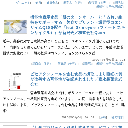
ダイエット
健康
健康食品
新商品（健康）
新商品（美容）
新製品
機能性表示食品制度
機能性表示食品「肌のターンオーバーとうるおい維
持をサポートする」美容サプリメント還元型コエン
ザイムQ10を配合『feat. Skin cycle（フィート スキ
ンサイクル）』が新発売／株式会社Quon
近年、美容に対する意識の高まりとともに、スキンケアを外側からだけでな
く、内側からも整えたいというニーズが広がっています。とくに、年齢や生活
習慣の変化により、肌の乾燥やコンディションのゆらぎを感……
2026年08月05日 17：03
新商品（健康）
新商品（美容）
新製品
機能性表示食品制度
ピセアタンノールを含む食品の摂取により睡眠の質
が改善する可能性が確認されました／森永製菓株式
会社
森永製菓株式会社では、ポリフェノールの一種である「ピセ
アタンノール」の機能性研究を進めています。この度、健常成人を対象とした
ヒト試験により、ピセアタンノールを含む食品を4週間継続摂取することで、睡
眠中……
2026年08月04日 20：09
原料
研究報告
【共創プロジェクト成果】森永乳業、ビフィズス菌