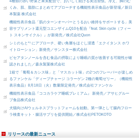
4種類の赤い野菜と果実配合で、おいしく続ける美活習慣。冷え、脚のむ
くみ、肌、脂肪にまとめてアプローチする機能性表示食品が新登場／新日
本製薬 株式会社
機能性表示食品「肌のターンオーバーとうるおい維持をサポートする」美
容サプリメント還元型コエンザイムQ10を配合『feat. Skin cycle（フィー
ト スキンサイクル）』が新発売／株式会社Quon
シミのもと*¹ にアプローチ、硬い角層をほぐし浸透「エクイタンス ホワ
イトローション」新発売／サンスター株式会社
ピセアタンノールを含む食品の摂取により睡眠の質が改善する可能性が確
認されました／森永製菓株式会社
1箱で「葡萄＆カシス味」と「マスカット味」の2つのフレーバーが楽しめ
るファンケル「ディープチャージ コラーゲン 2種の葡萄ゼリー」（機能性
表示食品）8月18日（火）数量限定発売／株式会社ファンケル
機能性表示食品『ココカラケア睡眠プレミアム』 新発売／アサヒグルー
プ食品株式会社
犬猫向けAIウェルネスプラットフォームを始動。第一弾として腸内フロー
ラ検査キット・腸活サプリを提供開始／株式会社PETOKOTO
リリースの最新ニュース