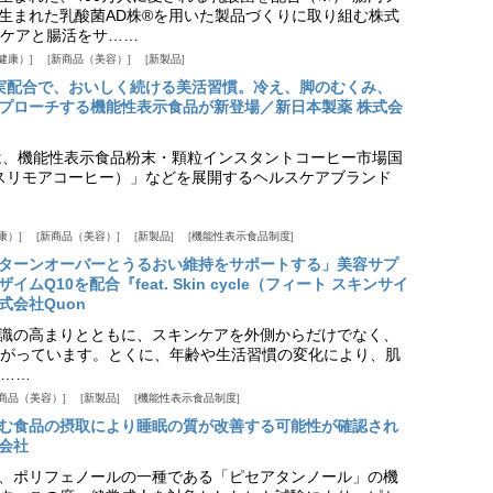
生まれた乳酸菌AD株®を用いた製品づくりに取り組む株式
ケアと腸活をサ……
健康）
新商品（美容）
新製品
実配合で、おいしく続ける美活習慣。冷え、脚のむくみ、
プローチする機能性表示食品が新登場／新日本製薬 株式会
は、機能性表示食品粉末・顆粒インスタントコーヒー市場国
offee（スリモアコーヒー）」などを展開するヘルスケアブランド
康）
新商品（美容）
新製品
機能性表示食品制度
ターンオーバーとうるおい維持をサポートする」美容サプ
Q10を配合『feat. Skin cycle（フィート スキンサイ
式会社Quon
識の高まりとともに、スキンケアを外側からだけでなく、
がっています。とくに、年齢や生活習慣の変化により、肌
……
商品（美容）
新製品
機能性表示食品制度
む食品の摂取により睡眠の質が改善する可能性が確認され
会社
、ポリフェノールの一種である「ピセアタンノール」の機