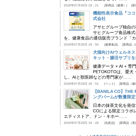
2026年07月30日 19：21
新商品（健康）
新
機能性表示食品『ココ
式会社
アサヒグループ独自の
サヒグループ食品株式
を、健康食品の通信販売ブランド「カ
2026年07月30日 18：50
健康食品
新商品（
犬猫向けAIウェルネ
キット・腸活サプリを提
健康データ × AI 
PETOKOTOは、
し、AIと獣医師などの専門家が……
2026年07月29日 18：51
ペット
新商品（健
【BANILA CO】T
ングバームが数量限定
日本の抹茶文化を発信する
COによる限定コラボレ
エティストア、ドン・キホー……
2026年07月29日 18：28
化粧品
新商品（美