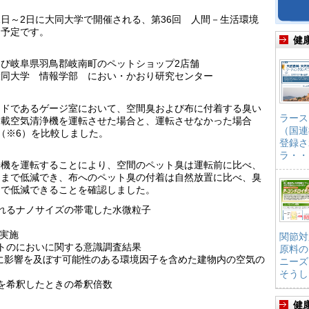
1日～2日に大同大学で開催される、第36回 人間－生活環境
る予定です。
健
び岐阜県羽鳥郡岐南町のペットショップ2店舗
同大学 情報学部 におい・かおり研究センター
ドであるゲージ室において、空間臭および布に付着する臭い
ラース
搭載空気清浄機を運転させた場合と、運転させなかった場合
（国連
（※6）を比較しました。
登録さ
ラ・・
浄機を運転することにより、空間のペット臭は運転前に比べ、
6％）まで低減でき、布へのペット臭の付着は自然放置に比べ、臭
）まで低減できることを確認しました。
れるナノサイズの帯電した水微粒子
を実施
関節対
トのにおいに関する意識調査結果
原料の
略称で、健康に影響を及ぼす可能性のある環境因子を含めた建物内の空気の
ニーズ
そうし
を希釈したときの希釈倍数
健