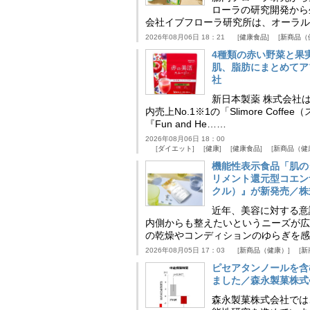
ローラの研究開発から
会社イブフローラ研究所は、オーラル
2026年08月06日 18：21
健康食品
新商品（
4種類の赤い野菜と果
肌、脂肪にまとめてア
社
新日本製薬 株式会社
内売上No.1※1の「Slimore C
『Fun and He……
2026年08月06日 18：00
ダイエット
健康
健康食品
新商品（健
機能性表示食品「肌の
リメント還元型コエンザイム
クル）』が新発売／株
近年、美容に対する意
内側からも整えたいというニーズが広
の乾燥やコンディションのゆらぎを感
2026年08月05日 17：03
新商品（健康）
新
ピセアタンノールを含
ました／森永製菓株式
森永製菓株式会社では