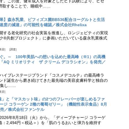
す。この度、健常成人を対象としたヒト試験により、ピセ
摂取することで、睡眠中……
果】森永乳業、ビフィズス菌BB536配合ヨーグルトと生活
度の減速」の可能性を確認／株式会社Rhelixa
aが展開する老化研究の社会実装を推進し、ロンジェビティの実現
ク®共創プロジェクト」に参画いただいている森永乳業株式
美容
調査
ぐ。～ 100年美肌への想いを込めた最高峰（※1）の高機
「AQ ミリオリティ ザ クリーム デコラシオン」を発売／
ハイプレステージブランド『コスメデコルテ』の最高峰ラ
ランド誕生から磨き続けてきた最先端の美容皮膚科学と独自の
集し……
美容
味」と「マスカット味」の2つのフレーバーが楽しめるファ
ージ コラーゲン 2種の葡萄ゼリー」（機能性表示食品）8月
発売／株式会社ファンケル
026年8月18日（火）から、「ディープチャージ コラーゲ
価格：2,494円＜税込＞）を「肌のうるおいと弾力を維持す