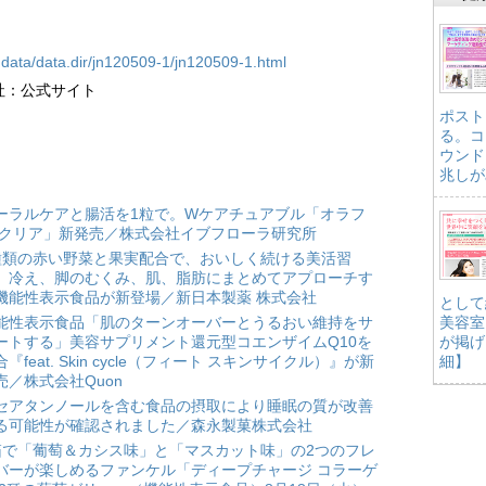
al.data/data.dir/jn120509-1/jn120509-1.html
社：公式サイト
ポスト
る。コ
ウンド
兆しが
ーラルケアと腸活を1粒で。Wケアチュアブル「オラフ
 クリア」新発売／株式会社イブフローラ研究所
種類の赤い野菜と果実配合で、おいしく続ける美活習
。冷え、脚のむくみ、肌、脂肪にまとめてアプローチす
機能性表示食品が新登場／新日本製薬 株式会社
として
能性表示食品「肌のターンオーバーとうるおい維持をサ
美容室
ートする」美容サプリメント還元型コエンザイムQ10を
が掲げ
合『feat. Skin cycle（フィート スキンサイクル）』が新
細】
売／株式会社Quon
セアタンノールを含む食品の摂取により睡眠の質が改善
る可能性が確認されました／森永製菓株式会社
箱で「葡萄＆カシス味」と「マスカット味」の2つのフレ
バーが楽しめるファンケル「ディープチャージ コラーゲ