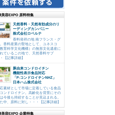
康美容EXPO 原料特集
天然香料・天然有効成分のリ
ーディングカンパニー
株式会社ロベルテ
香料発祥の地 南フランス・グ
。香料産業の聖地として、ユネスコ
教育科学文化機構）の無形文化遺産に
れているこの地で、天然香料サプ
・【記事詳細】
豚由来コンドロイチン
機能性表示食品対応
「P-コンドロイチンNHZ」
日本ハム株式会社
応素材として市場に定着している食品
コンドロイチン。高齢化を背景にその
は今後も持続することが見込まれる。
た中、原料に対し・・・【記事詳細】
康美容EXPO 企業特集