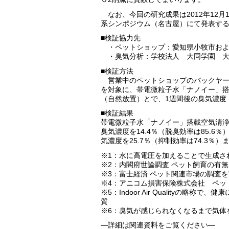
なお、今回の研究成果は2012年12月
系シンポジウム（名古屋）にて発表す
■検証協力先
・ペットショップ：愛知県小牧市およ
・臭気分析：学校法人 大同学園 大
■検証方法
営業中のペットショップのバックヤー
を対象に、帯電微粒子水「ナノイー」
（自然放置）とで、1週間後の臭気濃度
■検証結果
帯電微粒子水「ナノイー」搭載空気清
臭気濃度を14.4％（脱臭効率は85.
気濃度を25.7％（抑制効率は74.3％
※1：水に高電圧を加えることで生成さ
※2：内閣府世論調査 ペット飼育の有無
※3：富士経済 ペット関連市場の調査
※4：アニコム損害保険株式会社 ペッ
※5：Indoor Air Qualityの
質
※6：臭気が感じられなくなるまで気体
—詳細は関連資料をご覧ください—