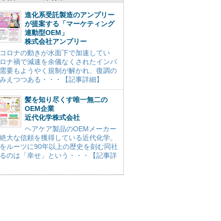
進化系受託製造のアンプリー
が提案する「マーケティング
連動型OEM」
株式会社アンプリー
コロナの動きが水面下で加速してい
ロナ禍で減速を余儀なくされたインバ
需要もようやく規制が解かれ、復調の
みえつつある・・・【記事詳細】
髪を知り尽くす唯一無二の
OEM企業
近代化学株式会社
ヘアケア製品のOEMメーカー
絶大な信頼を獲得している近代化学。
をルーツに90年以上の歴史を刻む同社
るのは「幸せ」という・・・【記事詳