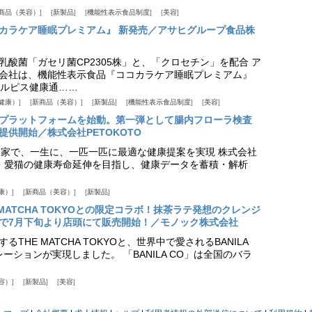
商品（美容）
新製品
機能性表示食品制度
美容
カラケア睡眠プレミアム』 新発売／アサヒグループ食品株
乳酸菌「ガセリ菌CP2305株」と、「クロセチン」を配合 ア
会社は、機能性表示食品『ココカラケア睡眠プレミアム』
ルピス健康通……
健康）
新商品（美容）
新製品
機能性表示食品制度
美容
スプラットフォームを始動。第一弾として腸内フローラ検査
供開始／株式会社PETOKOTO
+ 専門家で、一生に、一匹一匹に最適な健康提案を実現 株式会社
愛犬・愛猫の健康寿命延伸を目指し、健康データを蓄積・解析
康）
新商品（美容）
新製品
HE MATCHA TOKYOとの限定コラボ！抹茶ラテ発想のクレンジ
で7月下旬より店頭にて販売開始！／モノック株式会社
THE MATCHA TOKYOと、世界中で愛されるBANILA
ーションが実現しました。 「BANILA CO」は全国のバラ
容）
新製品
美容