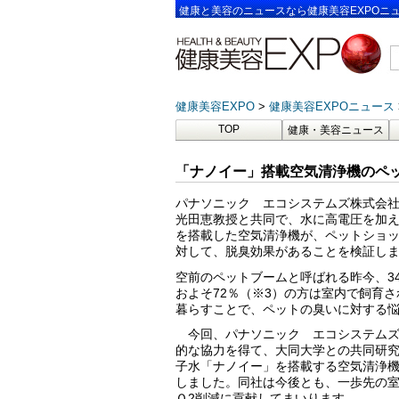
健康と美容のニュースなら健康美容EXPOニ
健康美容EXPO
健康美容EXPOニュース
TOP
健康・美容ニュース
「ナノイー」搭載空気清浄機のペ
パナソニック エコシステムズ株式会
光田恵教授と共同で、水に高電圧を加
を搭載した空気清浄機が、ペットショ
対して、脱臭効果があることを検証し
空前のペットブームと呼ばれる昨今、3
およそ72％（※3）の方は室内で飼育
暮らすことで、ペットの臭いに対する悩
今回、パナソニック エコシステムズ
的な協力を得て、大同大学との共同研
子水「ナノイー」を搭載する空気清浄
しました。同社は今後とも、一歩先の室
Ｏ2削減に貢献してまいります。