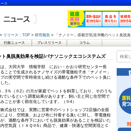
ュース
リリース：TOP
研究報告
「ナノイー」搭載空気清浄機のペット臭脱臭
行政ニュース
プレスリリース
コラム
ット臭脱臭効果を検証/パナソニックエコシステムズ
社は、大同大学 情報学部 におい・かおり研究センター長
えることで生成されるナノサイズの帯電微粒子水「ナノイー」
ップの実空間で常時発生し続ける過酷な条件下でのペット臭に
ました。
4．3％（※2）の方が家庭でペットを飼育しており、そのうち
されているという調査結果があります。飼い主と同じ住空間で
みごとが多く顕在化しています。（※4）
株式会社では、実際に営業中のペットショップ2店舗の全面
究により、空間臭、および布に付着する臭いに対し、帯電微粒
機が、過酷な条件下においても脱臭効果があることを検証いた
内空気質（ＩＡＱ※5）商品で、健康・快適な空間実現とＣ