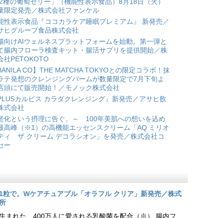
 2種の葡萄ゼリー」（機能性表示食品）8月18日（火）
量限定発売／株式会社ファンケル
能性表示食品『ココカラケア睡眠プレミアム』 新発売／
サヒグループ食品株式会社
猫向けAIウェルネスプラットフォームを始動。第一弾と
て腸内フローラ検査キット・腸活サプリを提供開始／株
会社PETOKOTO
BANILA CO】THE MATCHA TOKYOとの限定コラボ！抹
ラテ発想のクレンジングバームが数量限定で7月下旬よ
店頭にて販売開始！／モノック株式会社
PLUSカルピス カラダクレンジング』新発売／アサヒ飲
株式会社
老化という摂理に告ぐ。～ 100年美肌への想いを込め
最高峰（※1）の高機能エッセンスクリーム「AQ ミリオ
ティ ザ クリーム デコラシオン」を発売／株式会社コ
セー
1粒で。Wケアチュアブル「オラフル クリア」新発売／株式
所
生まれた、400万人に愛される乳酸菌を配合（※） 腸内フ