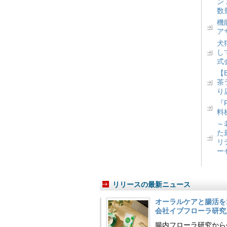
ン
数
機
ア
犬
し
式
【
茶
り
『
料
～
た
リ
ー
リリースの最新ニュース
オーラルケアと腸活を
会社イブフローラ研究
腸内フローラ研究から