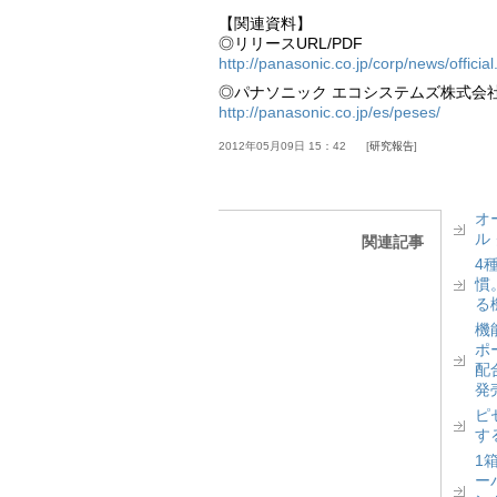
【関連資料】
◎リリースURL/PDF
http://panasonic.co.jp/corp/news/offici
◎パナソニック エコシステムズ株式会
http://panasonic.co.jp/es/peses/
2012年05月09日 15：42
研究報告
オ
ル
関連記事
4
慣
る
機
ポ
配
発
ピ
す
1
ー