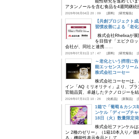
能性研究を進めていま
アタンノールを含む食品を4週間継続
2026年08月04日 20：09
原料
研究報告
【共創プロジェクト成
習慣改善による「老化速
株式会社Rhelix
を目指す「エピクロッ
会社が、同社と連携……
2026年07月31日 17：47
原料
研究報告
～老化という摂理に告
能エッセンスクリーム
株式会社コーセー
株式会社コーセーは、
イン「AQ ミリオリティ」より、ブ
官能品質、卓越したテクノロジーを結
2026年07月31日 10：26
化粧品
新製品
1箱で「葡萄＆カシス
ンケル「ディープチャ
18日（火）数量限定
株式会社ファンケルは2
ン 2種のゼリー」（1箱10本入り／
る」機能性表示食品として、……