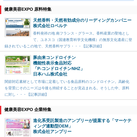
健康美容EXPO 原料特集
天然香料・天然有効成分のリーディングカンパニー
株式会社ロベルテ
香料発祥の地 南フランス・グラース。香料産業の聖地とし
て、ユネスコ（国連教育科学文化機構）の無形文化遺産に登
録されているこの地で、天然香料サプラ・・・【記事詳細】
豚由来コンドロイチン
機能性表示食品対応
「P-コンドロイチンNHZ」
日本ハム株式会社
関節対応素材として市場に定着している食品原料のコンドロイチン。高齢化
を背景にそのニーズは今後も持続することが見込まれる。そうした中、原料
に対し・・・【記事詳細】
健康美容EXPO 企業特集
進化系受託製造のアンプリーが提案する「マーケテ
ィング連動型OEM」
株式会社アンプリー