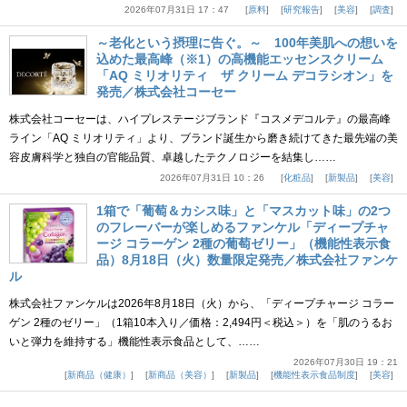
2026年07月31日 17：47
原料
研究報告
美容
調査
～老化という摂理に告ぐ。～ 100年美肌への想いを
込めた最高峰（※1）の高機能エッセンスクリーム
「AQ ミリオリティ ザ クリーム デコラシオン」を
発売／株式会社コーセー
株式会社コーセーは、ハイプレステージブランド『コスメデコルテ』の最高峰
ライン「AQ ミリオリティ」より、ブランド誕生から磨き続けてきた最先端の美
容皮膚科学と独自の官能品質、卓越したテクノロジーを結集し……
2026年07月31日 10：26
化粧品
新製品
美容
1箱で「葡萄＆カシス味」と「マスカット味」の2つ
のフレーバーが楽しめるファンケル「ディープチャ
ージ コラーゲン 2種の葡萄ゼリー」（機能性表示食
品）8月18日（火）数量限定発売／株式会社ファンケ
ル
株式会社ファンケルは2026年8月18日（火）から、「ディープチャージ コラー
ゲン 2種のゼリー」（1箱10本入り／価格：2,494円＜税込＞）を「肌のうるお
いと弾力を維持する」機能性表示食品として、……
2026年07月30日 19：21
新商品（健康）
新商品（美容）
新製品
機能性表示食品制度
美容