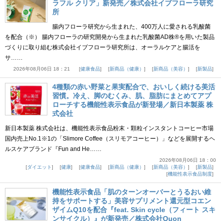
ラフル クリア」新発売／株式会社イブフローラ研究
所
腸内フローラ研究から生まれた、400万人に愛される乳酸菌
を配合（※） 腸内フローラの研究開発から生まれた乳酸菌AD株®を用いた製品
づくりに取り組む株式会社イブフローラ研究所は、オーラルケアと腸活を
サ……
2026年08月06日 18：21
健康食品
新商品（健康）
新商品（美容）
新製品
4種類の赤い野菜と果実配合で、おいしく続ける美活
習慣。冷え、脚のむくみ、肌、脂肪にまとめてアプ
ローチする機能性表示食品が新登場／新日本製薬 株
式会社
新日本製薬 株式会社は、機能性表示食品粉末・顆粒インスタントコーヒー市場
国内売上No.1※1の「Slimore Coffee（スリモアコーヒー）」などを展開するヘ
ルスケアブランド『Fun and He……
2026年08月06日 18：00
ダイエット
健康
健康食品
新商品（健康）
新商品（美容）
新製品
機能性表示食品制度
機能性表示食品「肌のターンオーバーとうるおい維
持をサポートする」美容サプリメント還元型コエン
ザイムQ10を配合『feat. Skin cycle（フィート スキ
ンサイクル）』が新発売／株式会社Quon