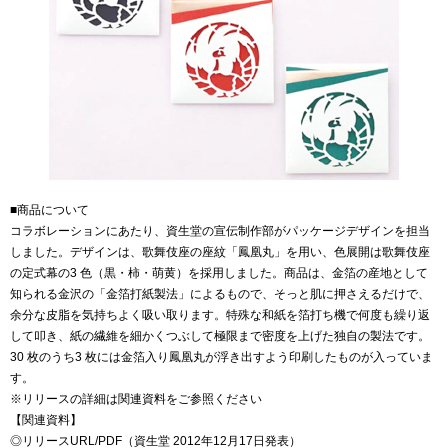
■商品について
コラボレーションにあたり、資生堂の宣伝制作部がパッケージデザインを担当
しました。デザインは、歌舞伎座の座紋「鳳凰丸」を用い、色展開は歌舞伎座
の定式幕の3 色（黒・柿・萌黄）を採用しました。商品は、金箔の産地として
知られる金沢の「金箔打紙製法」によるもので、そっと肌に押さえるだけで、
余分な皮脂を気持ちよく吸い取ります。特殊な和紙を箔打ち機で何度も繰り返
して叩き、紙の繊維を細かくつぶして極限まで密度を上げた独自の製法です。
30 枚のうち3 枚には金箔入り鳳凰丸が浮き出すよう印刷したものが入っていま
す。
※リリースの詳細は関連資料をご参照ください
【関連資料】
◎リリースURL/PDF（資生堂 2012年12月17日発表）