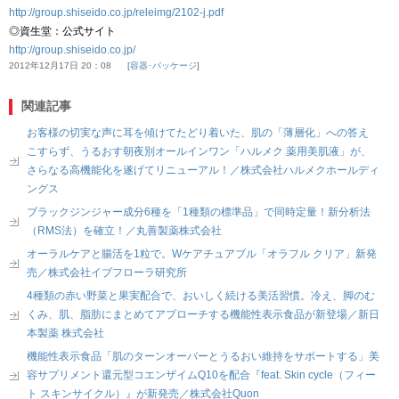
http://group.shiseido.co.jp/releimg/2102-j.pdf
◎資生堂：公式サイト
http://group.shiseido.co.jp/
2012年12月17日 20：08
容器･パッケージ
関連記事
お客様の切実な声に耳を傾けてたどり着いた、肌の「薄層化」への答え
こすらず、うるおす朝夜別オールインワン「ハルメク 薬用美肌液」が、
さらなる高機能化を遂げてリニューアル！／株式会社ハルメクホールディ
ングス
ブラックジンジャー成分6種を「1種類の標準品」で同時定量！新分析法
（RMS法）を確立！／丸善製薬株式会社
オーラルケアと腸活を1粒で。Wケアチュアブル「オラフル クリア」新発
売／株式会社イブフローラ研究所
4種類の赤い野菜と果実配合で、おいしく続ける美活習慣。冷え、脚のむ
くみ、肌、脂肪にまとめてアプローチする機能性表示食品が新登場／新日
本製薬 株式会社
機能性表示食品「肌のターンオーバーとうるおい維持をサポートする」美
容サプリメント還元型コエンザイムQ10を配合『feat. Skin cycle（フィー
ト スキンサイクル）』が新発売／株式会社Quon