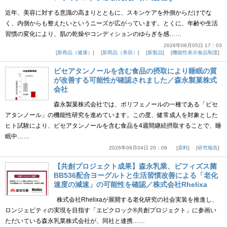
近年、美容に対する意識の高まりとともに、スキンケアを外側からだけでな
く、内側からも整えたいというニーズが広がっています。とくに、年齢や生活
習慣の変化により、肌の乾燥やコンディションのゆらぎを感……
2026年08月05日 17：03
新商品（健康）
新商品（美容）
新製品
機能性表示食品制度
ピセアタンノールを含む食品の摂取により睡眠の質
が改善する可能性が確認されました／森永製菓株式
会社
森永製菓株式会社では、ポリフェノールの一種である「ピセ
アタンノール」の機能性研究を進めています。この度、健常成人を対象とした
ヒト試験により、ピセアタンノールを含む食品を4週間継続摂取することで、睡
眠中……
2026年08月04日 20：09
原料
研究報告
【共創プロジェクト成果】森永乳業、ビフィズス菌
BB536配合ヨーグルトと生活習慣改善による「老化
速度の減速」の可能性を確認／株式会社Rhelixa
株式会社Rhelixaが展開する老化研究の社会実装を推進し、
ロンジェビティの実現を目指す「エピクロック®共創プロジェクト」に参画い
ただいている森永乳業株式会社が、同社と連携……