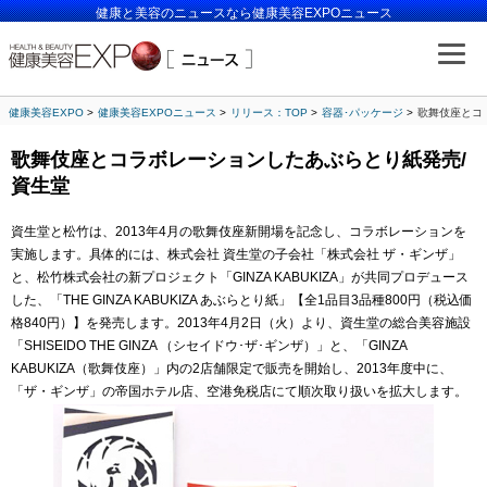
健康と美容のニュースなら健康美容EXPOニュース
健康美容EXPO
健康美容EXPOニュース
リリース：TOP
容器･パッケージ
歌舞伎座とコ
歌舞伎座とコラボレーションしたあぶらとり紙発売/
資生堂
資生堂と松竹は、2013年4月の歌舞伎座新開場を記念し、コラボレーションを
実施します。具体的には、株式会社 資生堂の子会社「株式会社 ザ・ギンザ」
と、松竹株式会社の新プロジェクト「GINZA KABUKIZA」が共同プロデュース
した、「THE GINZA KABUKIZA あぶらとり紙」【全1品目3品種800円（税込価
格840円）】を発売します。2013年4月2日（火）より、資生堂の総合美容施設
「SHISEIDO THE GINZA （シセイドウ･ザ･ギンザ）」と、「GINZA
KABUKIZA（歌舞伎座）」内の2店舗限定で販売を開始し、2013年度中に、
「ザ・ギンザ」の帝国ホテル店、空港免税店にて順次取り扱いを拡大します。