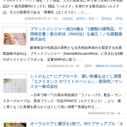
～ UVカット・バリア強化・ナノ浸透。大人の肌変化に寄り添う充実の1本完結
設計 〜 販売部数No.1（※1）雑誌『ハルメク』を発行する株式会社ハルメク
は、大人の肌変化である「薄層化（はくそうか）」に……
2026年08月07日 17：36
化粧品
新商品（美容）
新製品
美容
ブラックジンジャー成分6種を「1種類の標準品」で
同時定量！新分析法（RMS法）を確立！／丸善製薬
株式会社
健康食品や化粧品の原料となる天然由来成分を製造する丸善
製薬株式会社は、ブラックジンジャー（Kaempferia parviflora）に含まれる6種
のポリメトキシフラボンを、定量NMR法に基づ……
2026年08月07日 16：49
原料
機能性表示食品制度
シミのもと*¹ にアプローチ、硬い角層をほぐし浸透
「エクイタンス ホワイトローション」新発売／サン
スター株式会社
～日本で唯一*² の美白有効成分「リノレックS」配合～ サン
スターグループは、美容ブランド「EQUITANCE（エクイタンス）」より、硬
く厚くなった角層を柔らかくほぐして高い浸透*³ 実感を叶え……
2026年08月07日 09：44
オーラルケアと腸活を1粒で。Wケアチュアブル「オ