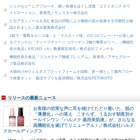
シミのもと*¹ にアプローチ、硬い角層をほぐし浸透「エクイタンス ホワ
イトローション」新発売／サンスター株式会社
ピセアタンノールを含む食品の摂取により睡眠の質が改善する可能性が確
認されました／森永製菓株式会社
1箱で「葡萄＆カシス味」と「マスカット味」の2つのフレーバーが楽しめ
るファンケル「ディープチャージ コラーゲン 2種の葡萄ゼリー」（機能性
表示食品）8月18日（火）数量限定発売／株式会社ファンケル
機能性表示食品『ココカラケア睡眠プレミアム』 新発売／アサヒグルー
プ食品株式会社
犬猫向けAIウェルネスプラットフォームを始動。第一弾として腸内フロー
ラ検査キット・腸活サプリを提供開始／株式会社PETOKOTO
リリースの最新ニュース
お客様の切実な声に耳を傾けてたどり着いた、肌の
「薄層化」への答え こすらず、うるおす朝夜別オ
ールインワン「ハルメク 薬用美肌液」が、さらなる
高機能化を遂げてリニューアル！／株式会社ハルメ
クホールディングス