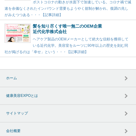
ポストコロナの動きが水面下で加速している。コロナ禍で減
速を余儀なくされたインバウンド需要もようやく規制が解かれ、復調の兆し
がみえつつある・・・【記事詳細】
髪を知り尽くす唯一無二のOEM企業
近代化学株式会社
ヘアケア製品のOEMメーカーとして絶大な信頼を獲得して
いる近代化学。美容室をルーツに90年以上の歴史を刻む同
社が掲げるのは「幸せ」という・・・【記事詳細】
ホーム
健康美容EXPOとは
サイトマップ
会社概要