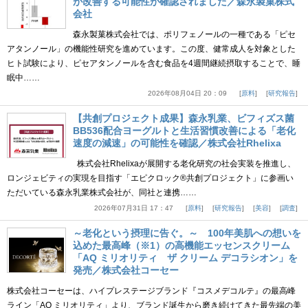
が改善する可能性が確認されました／森永製菓株式
会社
森永製菓株式会社では、ポリフェノールの一種である「ピセ
アタンノール」の機能性研究を進めています。この度、健常成人を対象とした
ヒト試験により、ピセアタンノールを含む食品を4週間継続摂取することで、睡
眠中……
2026年08月04日 20：09
原料
研究報告
【共創プロジェクト成果】森永乳業、ビフィズス菌
BB536配合ヨーグルトと生活習慣改善による「老化
速度の減速」の可能性を確認／株式会社Rhelixa
株式会社Rhelixaが展開する老化研究の社会実装を推進し、
ロンジェビティの実現を目指す「エピクロック®共創プロジェクト」に参画い
ただいている森永乳業株式会社が、同社と連携……
2026年07月31日 17：47
原料
研究報告
美容
調査
～老化という摂理に告ぐ。～ 100年美肌への想いを
込めた最高峰（※1）の高機能エッセンスクリーム
「AQ ミリオリティ ザ クリーム デコラシオン」を
発売／株式会社コーセー
株式会社コーセーは、ハイプレステージブランド『コスメデコルテ』の最高峰
ライン「AQ ミリオリティ」より、ブランド誕生から磨き続けてきた最先端の美