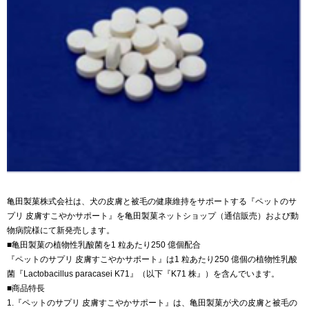
亀田製菓株式会社は、犬の皮膚と被毛の健康維持をサポートする『ペットのサ
プリ 皮膚すこやかサポート』を亀田製菓ネットショップ（通信販売）および動
物病院様にて新発売します。
■亀田製菓の植物性乳酸菌を1 粒あたり250 億個配合
『ペットのサプリ 皮膚すこやかサポート』は1 粒あたり250 億個の植物性乳酸
菌『Lactobacillus paracasei K71』（以下『K71 株』）を含んでいます。
■商品特長
1.『ペットのサプリ 皮膚すこやかサポート』は、亀田製菓が犬の皮膚と被毛の