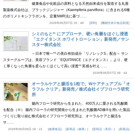
健康食品や化粧品の原料となる天然由来成分を製造する丸善
製薬株式会社は、ブラックジンジャー（Kaempferia parviflora）に含まれる6種
のポリメトキシフラボンを、定量NMR法に基づ……
2026年08月07日 16：49
原料
機能性表示食品制度
シミのもと*¹ にアプローチ、硬い角層をほぐし浸透
「エクイタンス ホワイトローション」新発売／サン
スター株式会社
～日本で唯一*² の美白有効成分「リノレックS」配合～ サン
スターグループは、美容ブランド「EQUITANCE（エクイタンス）」より、硬
く厚くなった角層を柔らかくほぐして高い浸透*³ 実感を叶え……
2026年08月07日 09：44
オーラルケアと腸活を1粒で。Wケアチュアブル「オ
ラフル クリア」新発売／株式会社イブフローラ研究
所
腸内フローラ研究から生まれた、400万人に愛される乳酸菌
を配合（※） 腸内フローラの研究開発から生まれた乳酸菌AD株®を用いた製品
づくりに取り組む株式会社イブフローラ研究所は、オーラルケアと腸活を
サ……
2026年08月06日 18：21
健康食品
新商品（健康）
新商品（美容）
新製品