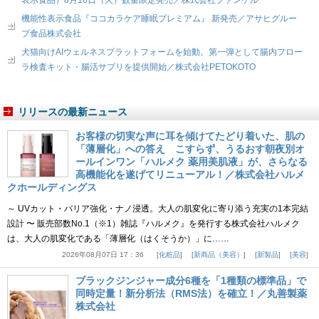
表示食品）8月18日（火）数量限定発売／株式会社ファンケル
機能性表示食品『ココカラケア睡眠プレミアム』 新発売／アサヒグルー
プ食品株式会社
犬猫向けAIウェルネスプラットフォームを始動。第一弾として腸内フロー
ラ検査キット・腸活サプリを提供開始／株式会社PETOKOTO
リリースの最新ニュース
お客様の切実な声に耳を傾けてたどり着いた、肌の
「薄層化」への答え こすらず、うるおす朝夜別オ
ールインワン「ハルメク 薬用美肌液」が、さらなる
高機能化を遂げてリニューアル！／株式会社ハルメ
クホールディングス
～ UVカット・バリア強化・ナノ浸透。大人の肌変化に寄り添う充実の1本完結
設計 〜 販売部数No.1（※1）雑誌『ハルメク』を発行する株式会社ハルメク
は、大人の肌変化である「薄層化（はくそうか）」に……
2026年08月07日 17：36
化粧品
新商品（美容）
新製品
美容
ブラックジンジャー成分6種を「1種類の標準品」で
同時定量！新分析法（RMS法）を確立！／丸善製薬
株式会社