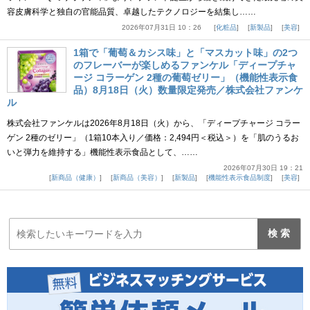
容皮膚科学と独自の官能品質、卓越したテクノロジーを結集し……
2026年07月31日 10：26
化粧品
新製品
美容
1箱で「葡萄＆カシス味」と「マスカット味」の2つ
のフレーバーが楽しめるファンケル「ディープチャ
ージ コラーゲン 2種の葡萄ゼリー」（機能性表示食
品）8月18日（火）数量限定発売／株式会社ファンケ
ル
株式会社ファンケルは2026年8月18日（火）から、「ディープチャージ コラー
ゲン 2種のゼリー」（1箱10本入り／価格：2,494円＜税込＞）を「肌のうるお
いと弾力を維持する」機能性表示食品として、……
2026年07月30日 19：21
新商品（健康）
新商品（美容）
新製品
機能性表示食品制度
美容