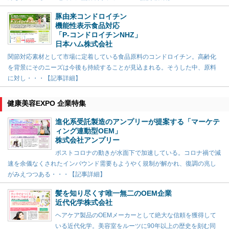
豚由来コンドロイチン
機能性表示食品対応
「P-コンドロイチンNHZ」
日本ハム株式会社
関節対応素材として市場に定着している食品原料のコンドロイチン。高齢化
を背景にそのニーズは今後も持続することが見込まれる。そうした中、原料
に対し・・・【記事詳細】
健康美容EXPO 企業特集
進化系受託製造のアンプリーが提案する「マーケテ
ィング連動型OEM」
株式会社アンプリー
ポストコロナの動きが水面下で加速している。コロナ禍で減
速を余儀なくされたインバウンド需要もようやく規制が解かれ、復調の兆し
がみえつつある・・・【記事詳細】
髪を知り尽くす唯一無二のOEM企業
近代化学株式会社
ヘアケア製品のOEMメーカーとして絶大な信頼を獲得して
いる近代化学。美容室をルーツに90年以上の歴史を刻む同