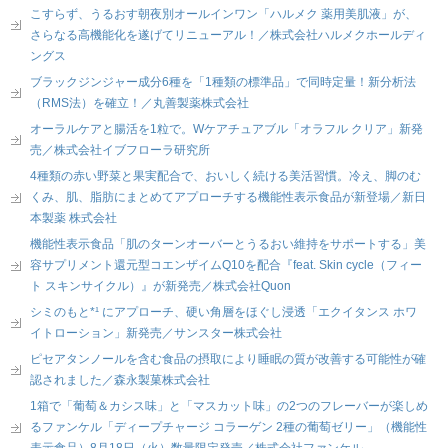
こすらず、うるおす朝夜別オールインワン「ハルメク 薬用美肌液」が、
さらなる高機能化を遂げてリニューアル！／株式会社ハルメクホールディ
ングス
ブラックジンジャー成分6種を「1種類の標準品」で同時定量！新分析法
（RMS法）を確立！／丸善製薬株式会社
オーラルケアと腸活を1粒で。Wケアチュアブル「オラフル クリア」新発
売／株式会社イブフローラ研究所
4種類の赤い野菜と果実配合で、おいしく続ける美活習慣。冷え、脚のむ
くみ、肌、脂肪にまとめてアプローチする機能性表示食品が新登場／新日
本製薬 株式会社
機能性表示食品「肌のターンオーバーとうるおい維持をサポートする」美
容サプリメント還元型コエンザイムQ10を配合『feat. Skin cycle（フィー
ト スキンサイクル）』が新発売／株式会社Quon
シミのもと*¹ にアプローチ、硬い角層をほぐし浸透「エクイタンス ホワ
イトローション」新発売／サンスター株式会社
ピセアタンノールを含む食品の摂取により睡眠の質が改善する可能性が確
認されました／森永製菓株式会社
1箱で「葡萄＆カシス味」と「マスカット味」の2つのフレーバーが楽しめ
るファンケル「ディープチャージ コラーゲン 2種の葡萄ゼリー」（機能性