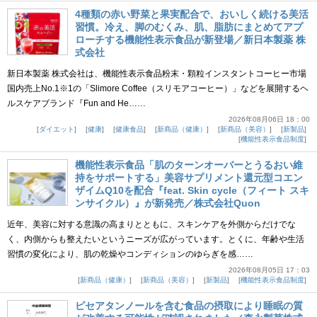
4種類の赤い野菜と果実配合で、おいしく続ける美活
習慣。冷え、脚のむくみ、肌、脂肪にまとめてアプ
ローチする機能性表示食品が新登場／新日本製薬 株
式会社
新日本製薬 株式会社は、機能性表示食品粉末・顆粒インスタントコーヒー市場
国内売上No.1※1の「Slimore Coffee（スリモアコーヒー）」などを展開するヘ
ルスケアブランド『Fun and He……
2026年08月06日 18：00
ダイエット
健康
健康食品
新商品（健康）
新商品（美容）
新製品
機能性表示食品制度
機能性表示食品「肌のターンオーバーとうるおい維
持をサポートする」美容サプリメント還元型コエン
ザイムQ10を配合『feat. Skin cycle（フィート スキ
ンサイクル）』が新発売／株式会社Quon
近年、美容に対する意識の高まりとともに、スキンケアを外側からだけでな
く、内側からも整えたいというニーズが広がっています。とくに、年齢や生活
習慣の変化により、肌の乾燥やコンディションのゆらぎを感……
2026年08月05日 17：03
新商品（健康）
新商品（美容）
新製品
機能性表示食品制度
ピセアタンノールを含む食品の摂取により睡眠の質