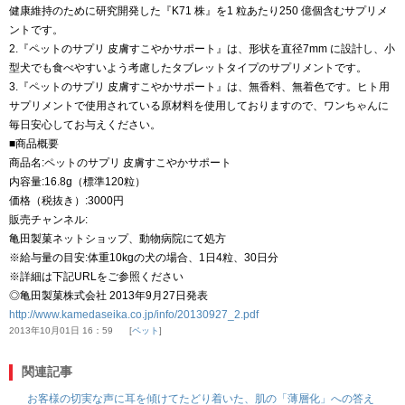
健康維持のために研究開発した『K71 株』を1 粒あたり250 億個含むサプリメ
ントです。
2.『ペットのサプリ 皮膚すこやかサポート』は、形状を直径7mm に設計し、小
型犬でも食べやすいよう考慮したタブレットタイプのサプリメントです。
3.『ペットのサプリ 皮膚すこやかサポート』は、無香料、無着色です。ヒト用
サプリメントで使用されている原材料を使用しておりますので、ワンちゃんに
毎日安心してお与えください。
■商品概要
商品名:ペットのサプリ 皮膚すこやかサポート
内容量:16.8g（標準120粒）
価格（税抜き）:3000円
販売チャンネル:
亀田製菓ネットショップ、動物病院にて処方
※給与量の目安:体重10kgの犬の場合、1日4粒、30日分
※詳細は下記URLをご参照ください
◎亀田製菓株式会社 2013年9月27日発表
http://www.kamedaseika.co.jp/info/20130927_2.pdf
2013年10月01日 16：59
ペット
関連記事
お客様の切実な声に耳を傾けてたどり着いた、肌の「薄層化」への答え