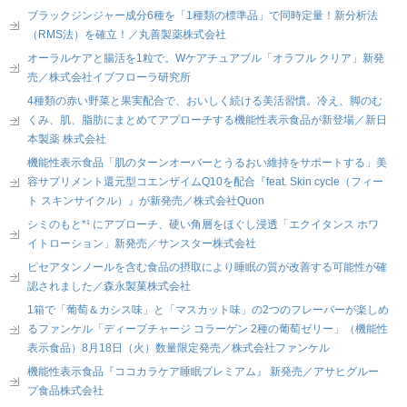
ブラックジンジャー成分6種を「1種類の標準品」で同時定量！新分析法
（RMS法）を確立！／丸善製薬株式会社
オーラルケアと腸活を1粒で。Wケアチュアブル「オラフル クリア」新発
売／株式会社イブフローラ研究所
4種類の赤い野菜と果実配合で、おいしく続ける美活習慣。冷え、脚のむ
くみ、肌、脂肪にまとめてアプローチする機能性表示食品が新登場／新日
本製薬 株式会社
機能性表示食品「肌のターンオーバーとうるおい維持をサポートする」美
容サプリメント還元型コエンザイムQ10を配合『feat. Skin cycle（フィー
ト スキンサイクル）』が新発売／株式会社Quon
シミのもと*¹ にアプローチ、硬い角層をほぐし浸透「エクイタンス ホワ
イトローション」新発売／サンスター株式会社
ピセアタンノールを含む食品の摂取により睡眠の質が改善する可能性が確
認されました／森永製菓株式会社
1箱で「葡萄＆カシス味」と「マスカット味」の2つのフレーバーが楽しめ
るファンケル「ディープチャージ コラーゲン 2種の葡萄ゼリー」（機能性
表示食品）8月18日（火）数量限定発売／株式会社ファンケル
機能性表示食品『ココカラケア睡眠プレミアム』 新発売／アサヒグルー
プ食品株式会社