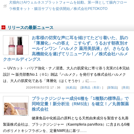
犬猫向けAIウェルネスプラットフォームを始動。第一弾として腸内フロー
ラ検査キット・腸活サプリを提供開始／株式会社PETOKOTO
リリースの最新ニュース
お客様の切実な声に耳を傾けてたどり着いた、肌の
「薄層化」への答え こすらず、うるおす朝夜別オ
ールインワン「ハルメク 薬用美肌液」が、さらなる
高機能化を遂げてリニューアル！／株式会社ハルメ
クホールディングス
～ UVカット・バリア強化・ナノ浸透。大人の肌変化に寄り添う充実の1本完結
設計 〜 販売部数No.1（※1）雑誌『ハルメク』を発行する株式会社ハルメク
は、大人の肌変化である「薄層化（はくそうか）」に……
2026年08月07日 17：36
化粧品
新商品（美容）
新製品
美容
ブラックジンジャー成分6種を「1種類の標準品」で
同時定量！新分析法（RMS法）を確立！／丸善製薬
株式会社
健康食品や化粧品の原料となる天然由来成分を製造する丸善
製薬株式会社は、ブラックジンジャー（Kaempferia parviflora）に含まれる6種
のポリメトキシフラボンを、定量NMR法に基づ……