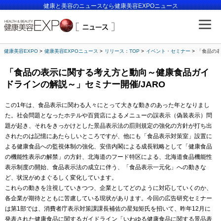
健康と美容のニュースなら健康美容EXPOニュース
健康美容EXPO
健康美容EXPOニュース
リリース：TOP
イベント・セミナー
「食品の表
「食品の表示に関する考え方と動向～健康食品ガイ
ドラインの解説～」セミナー開催/JARO
この1年は、食品表示に関わる人々にとって大きな動きのあった年となりまし
た。社会問題となったホテルや百貨店によるメニューの誤表示（偽装表示）問
題が起き、それをきっかけとした景品表示法の罰則規定の強化の方針が打ち出
されたのは記憶にあたらしいところですが、他にも「食品表示対策室」設置に
よる健康食品への監視体制の強化、安倍内閣による成長戦略として「健康食品
の機能性表示の解禁」の方針、北海道のフード特区による、北海道食品機能性
表示制度の開始、食品表示法の成立に伴う、「食品表示一元化」への動きな
ど、状況がめまぐるしく変化しています。
これらの動きを注視していきつつ、企業としてどのように対応していくのか、
各企業が期待とともに苦慮している現状があります。今回の広告研究セミナー
は第1部では、消費者庁表示対策課課長補佐の星知矩氏を招いて、昨年12月に
発表された健康食品に関するガイドライン「いわゆる健康食品に関する景品表