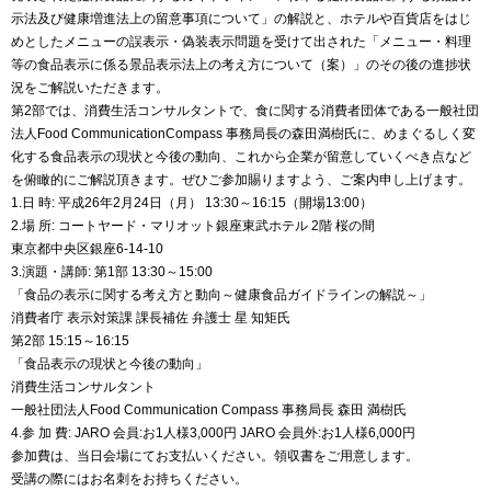
示法及び健康増進法上の留意事項について」の解説と、ホテルや百貨店をはじ
めとしたメニューの誤表示・偽装表示問題を受けて出された「メニュー・料理
等の食品表示に係る景品表示法上の考え方について（案）」のその後の進捗状
況をご解説いただきます。
第2部では、消費生活コンサルタントで、食に関する消費者団体である一般社団
法人Food CommunicationCompass 事務局長の森田満樹氏に、めまぐるしく変
化する食品表示の現状と今後の動向、これから企業が留意していくべき点など
を俯瞰的にご解説頂きます。ぜひご参加賜りますよう、ご案内申し上げます。
1.日 時: 平成26年2月24日（月） 13:30～16:15（開場13:00）
2.場 所: コートヤード・マリオット銀座東武ホテル 2階 桜の間
東京都中央区銀座6-14-10
3.演題・講師: 第1部 13:30～15:00
「食品の表示に関する考え方と動向～健康食品ガイドラインの解説～」
消費者庁 表示対策課 課長補佐 弁護士 星 知矩氏
第2部 15:15～16:15
「食品表示の現状と今後の動向」
消費生活コンサルタント
一般社団法人Food Communication Compass 事務局長 森田 満樹氏
4.参 加 費: JARO 会員:お1人様3,000円 JARO 会員外:お1人様6,000円
参加費は、当日会場にてお支払いください。領収書をご用意します。
受講の際にはお名刺をお持ちください。