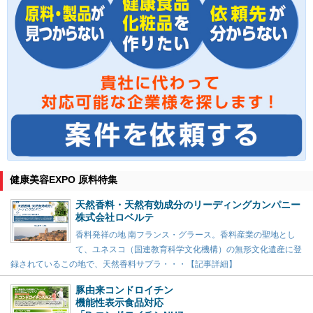
健康美容EXPO 原料特集
天然香料・天然有効成分のリーディングカンパニー
株式会社ロベルテ
香料発祥の地 南フランス・グラース。香料産業の聖地とし
て、ユネスコ（国連教育科学文化機構）の無形文化遺産に登
録されているこの地で、天然香料サプラ・・・【記事詳細】
豚由来コンドロイチン
機能性表示食品対応