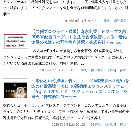
アタンノール」の機能性研究を進めています。この度、健常成人を対象とした
ヒト試験により、ピセアタンノールを含む食品を4週間継続摂取することで、睡
眠中……
2026年08月04日 20：09
原料
研究報告
【共創プロジェクト成果】森永乳業、ビフィズス菌
BB536配合ヨーグルトと生活習慣改善による「老化
速度の減速」の可能性を確認／株式会社Rhelixa
株式会社Rhelixaが展開する老化研究の社会実装を推進し、
ロンジェビティの実現を目指す「エピクロック®共創プロジェクト」に参画い
ただいている森永乳業株式会社が、同社と連携……
2026年07月31日 17：47
原料
研究報告
美容
調査
～老化という摂理に告ぐ。～ 100年美肌への想いを
込めた最高峰（※1）の高機能エッセンスクリーム
「AQ ミリオリティ ザ クリーム デコラシオン」を
発売／株式会社コーセー
株式会社コーセーは、ハイプレステージブランド『コスメデコルテ』の最高峰
ライン「AQ ミリオリティ」より、ブランド誕生から磨き続けてきた最先端の美
容皮膚科学と独自の官能品質、卓越したテクノロジーを結集し……
2026年07月31日 10：26
化粧品
新製品
美容