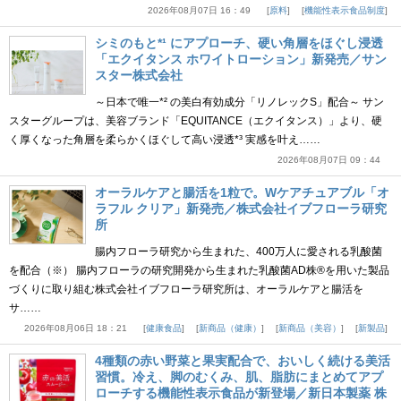
2026年08月07日 16：49
原料
機能性表示食品制度
シミのもと*¹ にアプローチ、硬い角層をほぐし浸透
「エクイタンス ホワイトローション」新発売／サン
スター株式会社
～日本で唯一*² の美白有効成分「リノレックS」配合～ サン
スターグループは、美容ブランド「EQUITANCE（エクイタンス）」より、硬
く厚くなった角層を柔らかくほぐして高い浸透*³ 実感を叶え……
2026年08月07日 09：44
オーラルケアと腸活を1粒で。Wケアチュアブル「オ
ラフル クリア」新発売／株式会社イブフローラ研究
所
腸内フローラ研究から生まれた、400万人に愛される乳酸菌
を配合（※） 腸内フローラの研究開発から生まれた乳酸菌AD株®を用いた製品
づくりに取り組む株式会社イブフローラ研究所は、オーラルケアと腸活を
サ……
2026年08月06日 18：21
健康食品
新商品（健康）
新商品（美容）
新製品
4種類の赤い野菜と果実配合で、おいしく続ける美活
習慣。冷え、脚のむくみ、肌、脂肪にまとめてアプ
ローチする機能性表示食品が新登場／新日本製薬 株