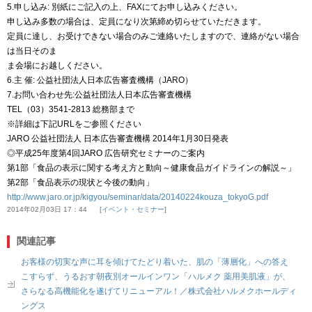
5.申し込み: 別紙にご記入の上、FAXにてお申し込みください。
申し込み多数の場合は、定員になり次第締め切らせていただきます。
定員に達し、お受けできない場合のみご連絡いたしますので、連絡がない場合
は当日そのま
ま会場にお越しください。
6.主 催: 公益社団法人日本広告審査機構（JARO）
7.お問い合わせ先:公益社団法人日本広告審査機構
TEL（03）3541-2813 総務部まで
※詳細は下記URLをご参照ください
JARO 公益社団法人 日本広告審査機構 2014年1月30日発表
◎平成25年度第4回JARO 広告研究セミナーのご案内
第1部「食品の表示に関する考え方と動向～健康食品ガイドラインの解説～」
第2部「食品表示の現状と今後の動向」
http://www.jaro.or.jp/kigyou/seminar/data/20140224kouza_tokyoG.pdf
2014年02月03日 17：44
イベント・セミナー
関連記事
お客様の切実な声に耳を傾けてたどり着いた、肌の「薄層化」への答え
こすらず、うるおす朝夜別オールインワン「ハルメク 薬用美肌液」が、
さらなる高機能化を遂げてリニューアル！／株式会社ハルメクホールディ
ングス