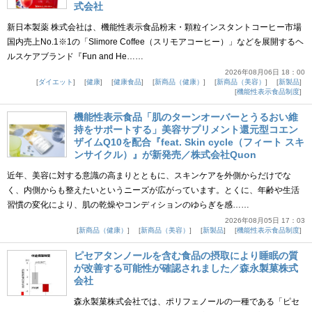
式会社
新日本製薬 株式会社は、機能性表示食品粉末・顆粒インスタントコーヒー市場
国内売上No.1※1の「Slimore Coffee（スリモアコーヒー）」などを展開するヘ
ルスケアブランド『Fun and He……
2026年08月06日 18：00
ダイエット
健康
健康食品
新商品（健康）
新商品（美容）
新製品
機能性表示食品制度
機能性表示食品「肌のターンオーバーとうるおい維
持をサポートする」美容サプリメント還元型コエン
ザイムQ10を配合『feat. Skin cycle（フィート スキ
ンサイクル）』が新発売／株式会社Quon
近年、美容に対する意識の高まりとともに、スキンケアを外側からだけでな
く、内側からも整えたいというニーズが広がっています。とくに、年齢や生活
習慣の変化により、肌の乾燥やコンディションのゆらぎを感……
2026年08月05日 17：03
新商品（健康）
新商品（美容）
新製品
機能性表示食品制度
ピセアタンノールを含む食品の摂取により睡眠の質
が改善する可能性が確認されました／森永製菓株式
会社
森永製菓株式会社では、ポリフェノールの一種である「ピセ