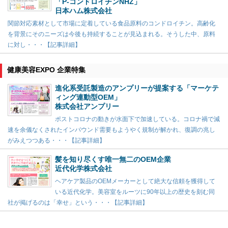
「P-コンドロイチンNHZ」
日本ハム株式会社
関節対応素材として市場に定着している食品原料のコンドロイチン。高齢化
を背景にそのニーズは今後も持続することが見込まれる。そうした中、原料
に対し・・・【記事詳細】
健康美容EXPO 企業特集
進化系受託製造のアンプリーが提案する「マーケテ
ィング連動型OEM」
株式会社アンプリー
ポストコロナの動きが水面下で加速している。コロナ禍で減
速を余儀なくされたインバウンド需要もようやく規制が解かれ、復調の兆し
がみえつつある・・・【記事詳細】
髪を知り尽くす唯一無二のOEM企業
近代化学株式会社
ヘアケア製品のOEMメーカーとして絶大な信頼を獲得して
いる近代化学。美容室をルーツに90年以上の歴史を刻む同
社が掲げるのは「幸せ」という・・・【記事詳細】