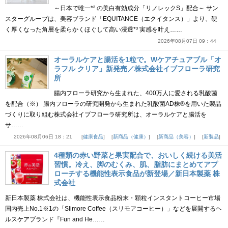
～日本で唯一*² の美白有効成分「リノレックS」配合～ サン
スターグループは、美容ブランド「EQUITANCE（エクイタンス）」より、硬
く厚くなった角層を柔らかくほぐして高い浸透*³ 実感を叶え……
2026年08月07日 09：44
オーラルケアと腸活を1粒で。Wケアチュアブル「オ
ラフル クリア」新発売／株式会社イブフローラ研究
所
腸内フローラ研究から生まれた、400万人に愛される乳酸菌
を配合（※） 腸内フローラの研究開発から生まれた乳酸菌AD株®を用いた製品
づくりに取り組む株式会社イブフローラ研究所は、オーラルケアと腸活を
サ……
2026年08月06日 18：21
健康食品
新商品（健康）
新商品（美容）
新製品
4種類の赤い野菜と果実配合で、おいしく続ける美活
習慣。冷え、脚のむくみ、肌、脂肪にまとめてアプ
ローチする機能性表示食品が新登場／新日本製薬 株
式会社
新日本製薬 株式会社は、機能性表示食品粉末・顆粒インスタントコーヒー市場
国内売上No.1※1の「Slimore Coffee（スリモアコーヒー）」などを展開するヘ
ルスケアブランド『Fun and He……