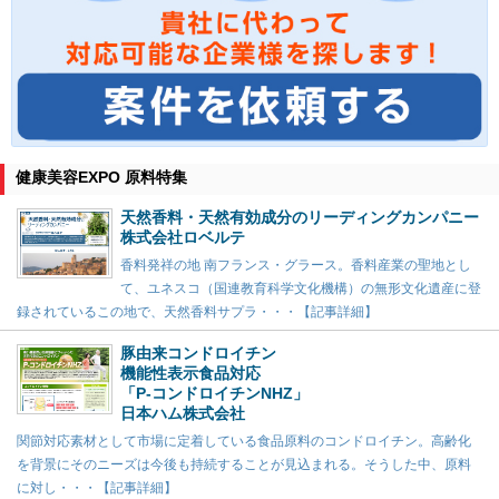
健康美容EXPO 原料特集
天然香料・天然有効成分のリーディングカンパニー
株式会社ロベルテ
香料発祥の地 南フランス・グラース。香料産業の聖地とし
て、ユネスコ（国連教育科学文化機構）の無形文化遺産に登
録されているこの地で、天然香料サプラ・・・【記事詳細】
豚由来コンドロイチン
機能性表示食品対応
「P-コンドロイチンNHZ」
日本ハム株式会社
関節対応素材として市場に定着している食品原料のコンドロイチン。高齢化
を背景にそのニーズは今後も持続することが見込まれる。そうした中、原料
に対し・・・【記事詳細】