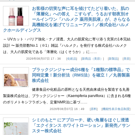
お客様の切実な声に耳を傾けてたどり着いた、肌の
「薄層化」への答え こすらず、うるおす朝夜別オ
ールインワン「ハルメク 薬用美肌液」が、さらなる
高機能化を遂げてリニューアル！／株式会社ハルメ
クホールディングス
～ UVカット・バリア強化・ナノ浸透。大人の肌変化に寄り添う充実の1本完結
設計 〜 販売部数No.1（※1）雑誌『ハルメク』を発行する株式会社ハルメク
は、大人の肌変化である「薄層化（はくそうか）」に……
2026年08月07日 17：36
化粧品
新商品（美容）
新製品
美容
ブラックジンジャー成分6種を「1種類の標準品」で
同時定量！新分析法（RMS法）を確立！／丸善製薬
株式会社
健康食品や化粧品の原料となる天然由来成分を製造する丸善
製薬株式会社は、ブラックジンジャー（Kaempferia parviflora）に含まれる6種
のポリメトキシフラボンを、定量NMR法に基づ……
2026年08月07日 16：49
原料
機能性表示食品制度
シミのもと*¹ にアプローチ、硬い角層をほぐし浸透
「エクイタンス ホワイトローション」新発売／サン
スター株式会社