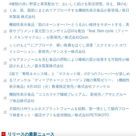
4種類の赤い野菜と果実配合で、おいしく続ける美活習慣。冷え、脚のむ
くみ、肌、脂肪にまとめてアプローチする機能性表示食品が新登場／新日
本製薬 株式会社
機能性表示食品「肌のターンオーバーとうるおい維持をサポートする」美
容サプリメント還元型コエンザイムQ10を配合『feat. Skin cycle（フィー
ト スキンサイクル）』が新発売／株式会社Quon
シミのもと*¹ にアプローチ、硬い角層をほぐし浸透「エクイタンス ホワ
イトローション」新発売／サンスター株式会社
ピセアタンノールを含む食品の摂取により睡眠の質が改善する可能性が確
認されました／森永製菓株式会社
1箱で「葡萄＆カシス味」と「マスカット味」の2つのフレーバーが楽しめ
るファンケル「ディープチャージ コラーゲン 2種の葡萄ゼリー」（機能性
表示食品）8月18日（火）数量限定発売／株式会社ファンケル
機能性表示食品『ココカラケア睡眠プレミアム』 新発売／アサヒグルー
プ食品株式会社
犬猫向けAIウェルネスプラットフォームを始動。第一弾として腸内フロー
ラ検査キット・腸活サプリを提供開始／株式会社PETOKOTO
リリースの最新ニュース