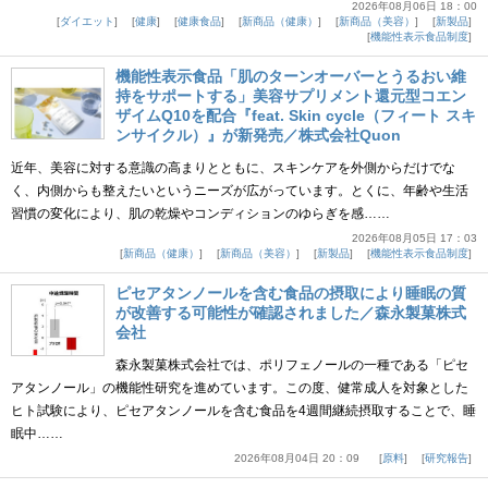
2026年08月06日 18：00
ダイエット
健康
健康食品
新商品（健康）
新商品（美容）
新製品
機能性表示食品制度
機能性表示食品「肌のターンオーバーとうるおい維
持をサポートする」美容サプリメント還元型コエン
ザイムQ10を配合『feat. Skin cycle（フィート スキ
ンサイクル）』が新発売／株式会社Quon
近年、美容に対する意識の高まりとともに、スキンケアを外側からだけでな
く、内側からも整えたいというニーズが広がっています。とくに、年齢や生活
習慣の変化により、肌の乾燥やコンディションのゆらぎを感……
2026年08月05日 17：03
新商品（健康）
新商品（美容）
新製品
機能性表示食品制度
ピセアタンノールを含む食品の摂取により睡眠の質
が改善する可能性が確認されました／森永製菓株式
会社
森永製菓株式会社では、ポリフェノールの一種である「ピセ
アタンノール」の機能性研究を進めています。この度、健常成人を対象とした
ヒト試験により、ピセアタンノールを含む食品を4週間継続摂取することで、睡
眠中……
2026年08月04日 20：09
原料
研究報告