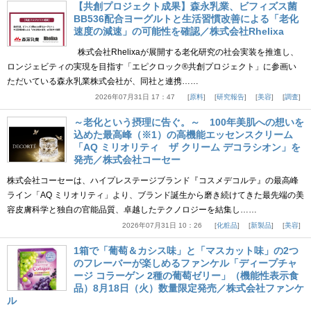
【共創プロジェクト成果】森永乳業、ビフィズス菌
BB536配合ヨーグルトと生活習慣改善による「老化
速度の減速」の可能性を確認／株式会社Rhelixa
株式会社Rhelixaが展開する老化研究の社会実装を推進し、
ロンジェビティの実現を目指す「エピクロック®共創プロジェクト」に参画い
ただいている森永乳業株式会社が、同社と連携……
2026年07月31日 17：47
原料
研究報告
美容
調査
～老化という摂理に告ぐ。～ 100年美肌への想いを
込めた最高峰（※1）の高機能エッセンスクリーム
「AQ ミリオリティ ザ クリーム デコラシオン」を
発売／株式会社コーセー
株式会社コーセーは、ハイプレステージブランド『コスメデコルテ』の最高峰
ライン「AQ ミリオリティ」より、ブランド誕生から磨き続けてきた最先端の美
容皮膚科学と独自の官能品質、卓越したテクノロジーを結集し……
2026年07月31日 10：26
化粧品
新製品
美容
1箱で「葡萄＆カシス味」と「マスカット味」の2つ
のフレーバーが楽しめるファンケル「ディープチャ
ージ コラーゲン 2種の葡萄ゼリー」（機能性表示食
品）8月18日（火）数量限定発売／株式会社ファンケ
ル