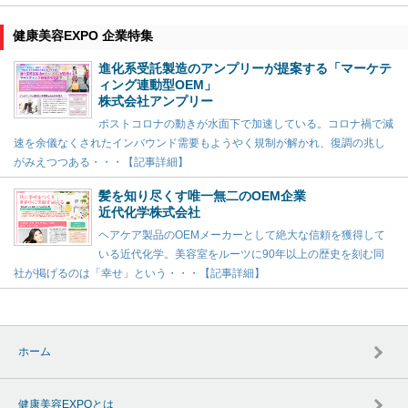
健康美容EXPO 企業特集
進化系受託製造のアンプリーが提案する「マーケテ
ィング連動型OEM」
株式会社アンプリー
ポストコロナの動きが水面下で加速している。コロナ禍で減
速を余儀なくされたインバウンド需要もようやく規制が解かれ、復調の兆し
がみえつつある・・・【記事詳細】
髪を知り尽くす唯一無二のOEM企業
近代化学株式会社
ヘアケア製品のOEMメーカーとして絶大な信頼を獲得して
いる近代化学。美容室をルーツに90年以上の歴史を刻む同
社が掲げるのは「幸せ」という・・・【記事詳細】
ホーム
健康美容EXPOとは