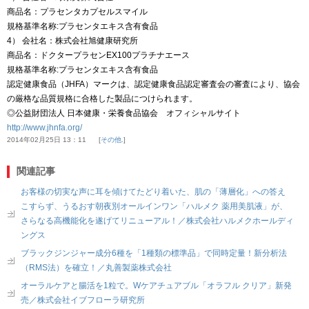
商品名：プラセンタカプセルスマイル
規格基準名称:プラセンタエキス含有食品
4） 会社名：株式会社旭健康研究所
商品名：ドクタープラセンEX100プラチナエース
規格基準名称:プラセンタエキス含有食品
認定健康食品（JHFA）マークは、認定健康食品認定審査会の審査により、協会
の厳格な品質規格に合格した製品につけられます。
◎公益財団法人 日本健康・栄養食品協会 オフィシャルサイト
http://www.jhnfa.org/
2014年02月25日 13：11
その他.
関連記事
お客様の切実な声に耳を傾けてたどり着いた、肌の「薄層化」への答え
こすらず、うるおす朝夜別オールインワン「ハルメク 薬用美肌液」が、
さらなる高機能化を遂げてリニューアル！／株式会社ハルメクホールディ
ングス
ブラックジンジャー成分6種を「1種類の標準品」で同時定量！新分析法
（RMS法）を確立！／丸善製薬株式会社
オーラルケアと腸活を1粒で。Wケアチュアブル「オラフル クリア」新発
売／株式会社イブフローラ研究所