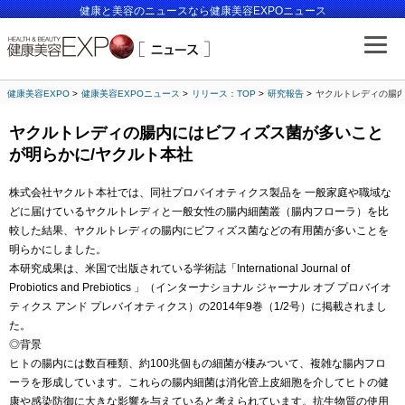
健康と美容のニュースなら健康美容EXPOニュース
健康美容EXPO
健康美容EXPOニュース
リリース：TOP
研究報告
ヤクルトレディの腸内
ヤクルトレディの腸内にはビフィズス菌が多いこと
が明らかに/ヤクルト本社
株式会社ヤクルト本社では、同社プロバイオティクス製品を 一般家庭や職域な
どに届けているヤクルトレディと一般女性の腸内細菌叢（腸内フローラ）を比
較した結果、ヤクルトレディの腸内にビフィズス菌などの有用菌が多いことを
明らかにしました。
本研究成果は、米国で出版されている学術誌「International Journal of
Probiotics and Prebiotics 」（インターナショナル ジャーナル オブ プロバイオ
ティクス アンド プレバイオティクス）の2014年9巻（1/2号）に掲載されまし
た。
◎背景
ヒトの腸内には数百種類、約100兆個もの細菌が棲みついて、複雑な腸内フロ
ーラを形成しています。これらの腸内細菌は消化管上皮細胞を介してヒトの健
康や感染防御に大きな影響を与えていると考えられています。抗生物質の使用