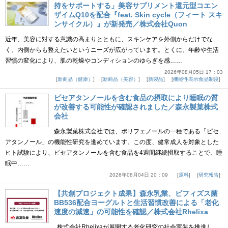
持をサポートする」美容サプリメント還元型コエン
ザイムQ10を配合『feat. Skin cycle（フィート スキ
ンサイクル）』が新発売／株式会社Quon
近年、美容に対する意識の高まりとともに、スキンケアを外側からだけでな
く、内側からも整えたいというニーズが広がっています。とくに、年齢や生活
習慣の変化により、肌の乾燥やコンディションのゆらぎを感……
2026年08月05日 17：03
新商品（健康）
新商品（美容）
新製品
機能性表示食品制度
ピセアタンノールを含む食品の摂取により睡眠の質
が改善する可能性が確認されました／森永製菓株式
会社
森永製菓株式会社では、ポリフェノールの一種である「ピセ
アタンノール」の機能性研究を進めています。この度、健常成人を対象とした
ヒト試験により、ピセアタンノールを含む食品を4週間継続摂取することで、睡
眠中……
2026年08月04日 20：09
原料
研究報告
【共創プロジェクト成果】森永乳業、ビフィズス菌
BB536配合ヨーグルトと生活習慣改善による「老化
速度の減速」の可能性を確認／株式会社Rhelixa
株式会社Rhelixaが展開する老化研究の社会実装を推進し、