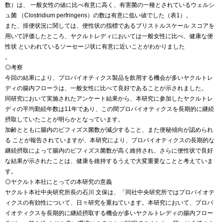
数）は、 一般女性の値に比べ有意に高く、有害菌の一種とされているウェルシ
ュ菌 （Clostridium perfringens）の数は有意に低い値でした（表1）。
また、排便状況に関しては、便性状の指標であるブリストルスケール スコアを
用いて評価したところ、ヤクルトレディにおいては一般女性に比べ、健康な便
性状 といわれているソーセージ状に有意に近いことがわかりました
。
◎考察
今回の結果により、プロバイオティクス製品を飲用する機会が多いヤクルトレ
ディの腸内フローラは、一般女性に比べて良好であることが示されました。
同研究において実施されたアンケート結果から、本研究に参加したヤクルトレ
ディの平均勤続年数は11年であり、この間プロバイオティクスを長期的に継続
摂取していたことが明らかとなっています。
加齢とともに腸内のビフィズス菌数が減少すること、また便秘傾向が認められ
る ことが報告されていますが、本研究により、プロバイオティクスの長期的な
継続摂取によって腸内のビフィズス菌数が高く維持され、さらに便性状で良好
な結果が示されたことは、健康を維持するうえで大変重要なことと考えていま
す。
◎ヤクルト本社にとっての本研究の意義
ヤクルト本社中央研究所長の石川 文保は、「同社中央研究所ではプロバイオテ
ィクスの有効性について、日々研究を重ねています。本研究において、プロバ
イオティクスを長期的に継続摂取する機会が多いヤクルトレディの腸内フロー