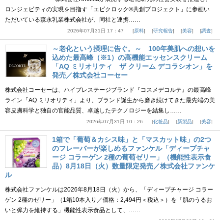
ロンジェビティの実現を目指す「エピクロック®共創プロジェクト」に参画い
ただいている森永乳業株式会社が、同社と連携……
2026年07月31日 17：47
原料
研究報告
美容
調査
～老化という摂理に告ぐ。～ 100年美肌への想いを
込めた最高峰（※1）の高機能エッセンスクリーム
「AQ ミリオリティ ザ クリーム デコラシオン」を
発売／株式会社コーセー
株式会社コーセーは、ハイプレステージブランド『コスメデコルテ』の最高峰
ライン「AQ ミリオリティ」より、ブランド誕生から磨き続けてきた最先端の美
容皮膚科学と独自の官能品質、卓越したテクノロジーを結集し……
2026年07月31日 10：26
化粧品
新製品
美容
1箱で「葡萄＆カシス味」と「マスカット味」の2つ
のフレーバーが楽しめるファンケル「ディープチャ
ージ コラーゲン 2種の葡萄ゼリー」（機能性表示食
品）8月18日（火）数量限定発売／株式会社ファンケ
ル
株式会社ファンケルは2026年8月18日（火）から、「ディープチャージ コラー
ゲン 2種のゼリー」（1箱10本入り／価格：2,494円＜税込＞）を「肌のうるお
いと弾力を維持する」機能性表示食品として、……