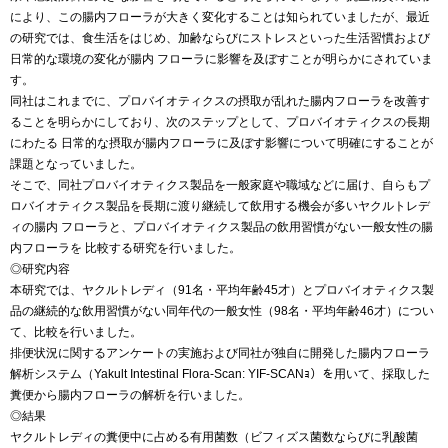
により、この腸内フローラが大きく変化することは知られていましたが、最近
の研究では、食生活をはじめ、加齢ならびにストレスといった生活習慣および
日常的な環境の変化が腸内 フローラに影響を及ぼすことが明らかにされていま
す。
同社はこれまでに、プロバイオティクスの摂取が乱れた腸内フローラを改善す
ることを明らかにしており、次のステップとして、プロバイオティクスの長期
にわたる 日常的な摂取が腸内フローラに及ぼす影響について明確にすることが
課題となっていました。
そこで、同社プロバイオティクス製品を一般家庭や職域などに届け、自らもプ
ロバイオティクス製品を長期に渡り継続して飲用する機会が多いヤクルトレデ
ィの腸内 フローラと、プロバイオティクス製品の飲用習慣がない一般女性の腸
内フローラを 比較する研究を行いました。
◎研究内容
本研究では、ヤクルトレディ（91名・平均年齢45才）とプロバイオティクス製
品の継続的な飲用習慣がない同年代の一般女性（98名・平均年齢46才）につい
て、比較を行いました。
排便状況に関するアンケートの実施および同社が独自に開発した腸内フローラ
解析システム（Yakult Intestinal Flora-Scan: YIF-SCANｮ）を用いて、採取した
糞便から腸内フローラの解析を行いました。
◎結果
ヤクルトレディの糞便中に占める有用菌数（ビフィズス菌数ならびに乳酸菌