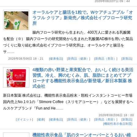
2026年08月07日 09：44
オーラルケアと腸活を1粒で。Wケアチュアブル「オ
ラフル クリア」新発売／株式会社イブフローラ研究
所
腸内フローラ研究から生まれた、400万人に愛される乳酸菌
を配合（※） 腸内フローラの研究開発から生まれた乳酸菌AD株®を用いた製品
づくりに取り組む株式会社イブフローラ研究所は、オーラルケアと腸活を
サ……
2026年08月06日 18：21
健康食品
新商品（健康）
新商品（美容）
新製品
4種類の赤い野菜と果実配合で、おいしく続ける美活
習慣。冷え、脚のむくみ、肌、脂肪にまとめてアプ
ローチする機能性表示食品が新登場／新日本製薬 株
式会社
新日本製薬 株式会社は、機能性表示食品粉末・顆粒インスタントコーヒー市場
国内売上No.1※1の「Slimore Coffee（スリモアコーヒー）」などを展開するヘ
ルスケアブランド『Fun and He……
2026年08月06日 18：00
ダイエット
健康
健康食品
新商品（健康）
新商品（美容）
新製品
機能性表示食品制度
機能性表示食品「肌のターンオーバーとうるおい維