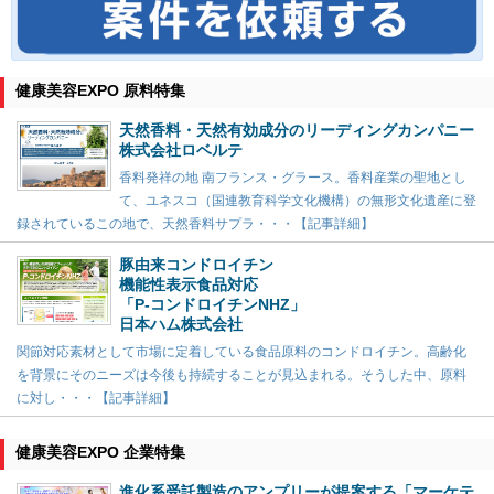
健康美容EXPO 原料特集
天然香料・天然有効成分のリーディングカンパニー
株式会社ロベルテ
香料発祥の地 南フランス・グラース。香料産業の聖地とし
て、ユネスコ（国連教育科学文化機構）の無形文化遺産に登
録されているこの地で、天然香料サプラ・・・【記事詳細】
豚由来コンドロイチン
機能性表示食品対応
「P-コンドロイチンNHZ」
日本ハム株式会社
関節対応素材として市場に定着している食品原料のコンドロイチン。高齢化
を背景にそのニーズは今後も持続することが見込まれる。そうした中、原料
に対し・・・【記事詳細】
健康美容EXPO 企業特集
進化系受託製造のアンプリーが提案する「マーケテ