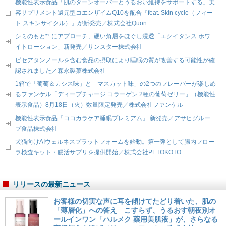
機能性表示食品「肌のターンオーバーとうるおい維持をサポートする」美
容サプリメント還元型コエンザイムQ10を配合『feat. Skin cycle（フィー
ト スキンサイクル）』が新発売／株式会社Quon
シミのもと*¹ にアプローチ、硬い角層をほぐし浸透「エクイタンス ホワ
イトローション」新発売／サンスター株式会社
ピセアタンノールを含む食品の摂取により睡眠の質が改善する可能性が確
認されました／森永製菓株式会社
1箱で「葡萄＆カシス味」と「マスカット味」の2つのフレーバーが楽しめ
るファンケル「ディープチャージ コラーゲン 2種の葡萄ゼリー」（機能性
表示食品）8月18日（火）数量限定発売／株式会社ファンケル
機能性表示食品『ココカラケア睡眠プレミアム』 新発売／アサヒグルー
プ食品株式会社
犬猫向けAIウェルネスプラットフォームを始動。第一弾として腸内フロー
ラ検査キット・腸活サプリを提供開始／株式会社PETOKOTO
リリースの最新ニュース
お客様の切実な声に耳を傾けてたどり着いた、肌の
「薄層化」への答え こすらず、うるおす朝夜別オ
ールインワン「ハルメク 薬用美肌液」が、さらなる