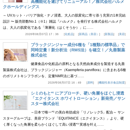
高機能化を遂げてリニューアル！／株式会社ハルメ
クホールディングス
～ UVカット・バリア強化・ナノ浸透。大人の肌変化に寄り添う充実の1本完結
設計 〜 販売部数No.1（※1）雑誌『ハルメク』を発行する株式会社ハルメク
は、大人の肌変化である「薄層化（はくそうか）」に……
2026年08月07日 17：36
化粧品
新商品（美容）
新製品
美容
ブラックジンジャー成分6種を「1種類の標準品」で
同時定量！新分析法（RMS法）を確立！／丸善製薬
株式会社
健康食品や化粧品の原料となる天然由来成分を製造する丸善
製薬株式会社は、ブラックジンジャー（Kaempferia parviflora）に含まれる6種
のポリメトキシフラボンを、定量NMR法に基づ……
2026年08月07日 16：49
原料
機能性表示食品制度
シミのもと*¹ にアプローチ、硬い角層をほぐし浸透
「エクイタンス ホワイトローション」新発売／サン
スター株式会社
～日本で唯一*² の美白有効成分「リノレックS」配合～ サン
スターグループは、美容ブランド「EQUITANCE（エクイタンス）」より、硬
く厚くなった角層を柔らかくほぐして高い浸透*³ 実感を叶え……