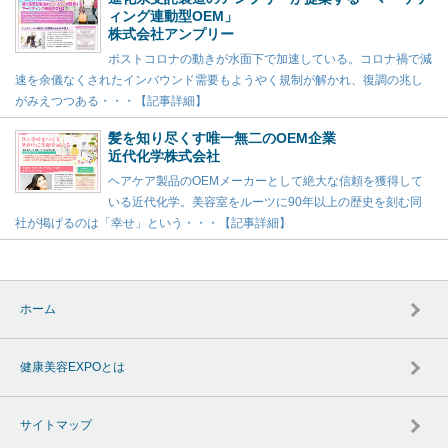
ィング連動型OEM」
株式会社アンプリー
ポストコロナの動きが水面下で加速している。コロナ禍で減
速を余儀なくされたインバウンド需要もようやく規制が解かれ、復調の兆し
がみえつつある・・・【記事詳細】
髪を知り尽くす唯一無二のOEM企業
近代化学株式会社
ヘアケア製品のOEMメーカーとして絶大な信頼を獲得して
いる近代化学。美容室をルーツに90年以上の歴史を刻む同
社が掲げるのは「幸せ」という・・・【記事詳細】
ホーム
健康美容EXPOとは
サイトマップ