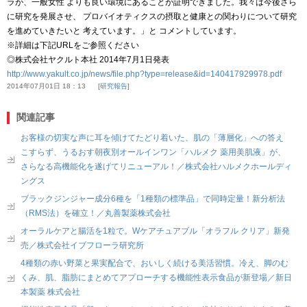
ラが、一般女性 よりも良い環境にあることが証明できました。我々は今後さら
に研究を発展させ、 プロバイオティクスの摂取と健康との関わりについて研究
を進めていきたいと 考えています。」と コメントしています。
※詳細は下記URLをご参照ください
◎株式会社ヤクルト本社 2014年7月1日発表
http://www.yakult.co.jp/news/file.php?type=release&id=140417929978.pdf
2014年07月01日 18：13
研究報告
関連記事
お客様の切実な声に耳を傾けてたどり着いた、肌の「薄層化」への答え
こすらず、うるおす朝夜別オールインワン「ハルメク 薬用美肌液」が、
さらなる高機能化を遂げてリニューアル！／株式会社ハルメクホールディ
ングス
ブラックジンジャー成分6種を「1種類の標準品」で同時定量！新分析法
（RMS法）を確立！／丸善製薬株式会社
オーラルケアと腸活を1粒で。Wケアチュアブル「オラフル クリア」新発
売／株式会社イブフローラ研究所
4種類の赤い野菜と果実配合で、おいしく続ける美活習慣。冷え、脚のむ
くみ、肌、脂肪にまとめてアプローチする機能性表示食品が新登場／新日
本製薬 株式会社