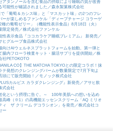
セアタンノールを含む食品の摂取により睡眠の質が改善
る可能性が確認されました／森永製菓株式会社
箱で「葡萄＆カシス味」と「マスカット味」の2つのフレ
バーが楽しめるファンケル「ディープチャージ コラーゲ
 2種の葡萄ゼリー」（機能性表示食品）8月18日（火）
量限定発売／株式会社ファンケル
能性表示食品『ココカラケア睡眠プレミアム』 新発売／
サヒグループ食品株式会社
猫向けAIウェルネスプラットフォームを始動。第一弾と
て腸内フローラ検査キット・腸活サプリを提供開始／株
会社PETOKOTO
BANILA CO】THE MATCHA TOKYOとの限定コラボ！抹
ラテ発想のクレンジングバームが数量限定で7月下旬よ
店頭にて販売開始！／モノック株式会社
PLUSカルピス カラダクレンジング』新発売／アサヒ飲
株式会社
老化という摂理に告ぐ。～ 100年美肌への想いを込め
最高峰（※1）の高機能エッセンスクリーム「AQ ミリオ
ティ ザ クリーム デコラシオン」を発売／株式会社コ
セー