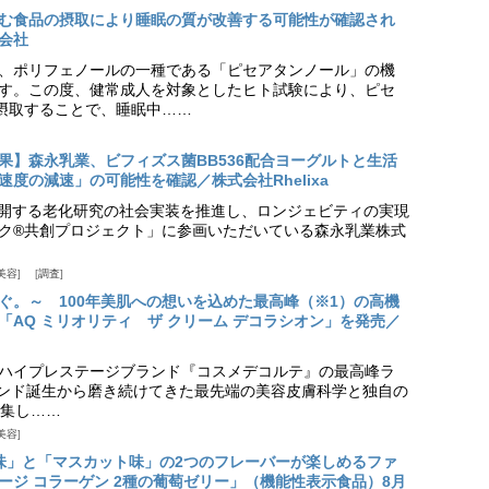
む食品の摂取により睡眠の質が改善する可能性が確認され
会社
、ポリフェノールの一種である「ピセアタンノール」の機
す。この度、健常成人を対象としたヒト試験により、ピセ
摂取することで、睡眠中……
果】森永乳業、ビフィズス菌BB536配合ヨーグルトと生活
度の減速」の可能性を確認／株式会社Rhelixa
aが展開する老化研究の社会実装を推進し、ロンジェビティの実現
ク®共創プロジェクト」に参画いただいている森永乳業株式
美容
調査
ぐ。～ 100年美肌への想いを込めた最高峰（※1）の高機
「AQ ミリオリティ ザ クリーム デコラシオン」を発売／
ハイプレステージブランド『コスメデコルテ』の最高峰ラ
ランド誕生から磨き続けてきた最先端の美容皮膚科学と独自の
集し……
美容
味」と「マスカット味」の2つのフレーバーが楽しめるファ
ージ コラーゲン 2種の葡萄ゼリー」（機能性表示食品）8月