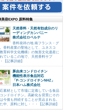
康美容EXPO 原料特集
天然香料・天然有効成分のリ
ーディングカンパニー
株式会社ロベルテ
香料発祥の地 南フランス・グ
。香料産業の聖地として、ユネスコ
教育科学文化機構）の無形文化遺産に
れているこの地で、天然香料サプ
・【記事詳細】
豚由来コンドロイチン
機能性表示食品対応
「P-コンドロイチンNHZ」
日本ハム株式会社
応素材として市場に定着している食品
コンドロイチン。高齢化を背景にその
は今後も持続することが見込まれる。
た中、原料に対し・・・【記事詳細】