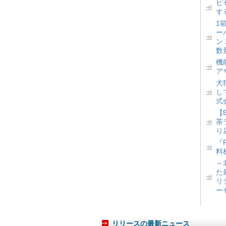
ピ
す
1
ー
ン
数
機
ア
犬
し
式
【
茶
り
『
料
～
た
リ
ー
リリースの最新ニュース