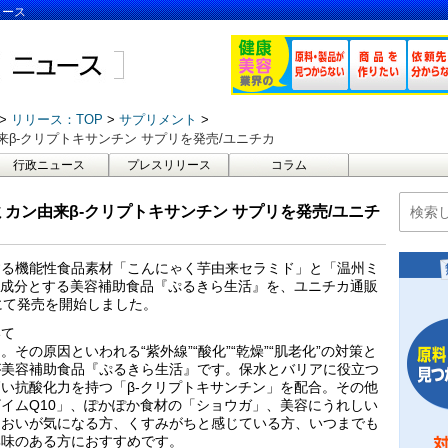
ュース
リリース：TOP
サプリメント
β-クリプトキサンチン サプリを発売/ユニチカ
行政ニュース
プレスリリース
コラム
カン由来β-クリプトキサンチン サプリを発売/ユニチ
する機能性食品素材「こんにゃく芋由来セラミド」と「温州ミ
要成分とする美容補助食品『ぷるきら生活』を、ユニチカ通販
にて発売を開始しました。
いて
その原因といわれる“紫外線”“酸化”“乾燥”“肌老化”の対策と
が美容補助食品『ぷるきら生活』です。保水とバリアに役立つ
い抗酸化力を持つ「β-クリプトキサンチン」を配合。その他
イムQ10」、ぽかぽか食材の「ショウガ」、美容にうれしい
るおいが気になる方、くすみがちと感じている方、いつまでも
興味のある方におすすめです。