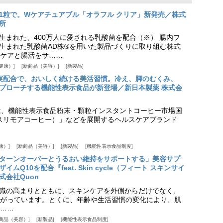
1粒で。Wケアチュアブル「オラフル クリア」新発売／株式
所
生まれた、400万人に愛される乳酸菌を配合（※） 腸内フ
生まれた乳酸菌AD株®を用いた製品づくりに取り組む株式
ケアと腸活をサ……
健康）
新商品（美容）
新製品
実配合で、おいしく続ける美活習慣。冷え、脚のむくみ、
プローチする機能性表示食品が新登場／新日本製薬 株式会
は、機能性表示食品粉末・顆粒インスタントコーヒー市場国
offee（スリモアコーヒー）」などを展開するヘルスケアブランド
康）
新商品（美容）
新製品
機能性表示食品制度
ターンオーバーとうるおい維持をサポートする」美容サプ
Q10を配合『feat. Skin cycle（フィート スキンサイ
式会社Quon
識の高まりとともに、スキンケアを外側からだけでなく、
がっています。とくに、年齢や生活習慣の変化により、肌
……
商品（美容）
新製品
機能性表示食品制度