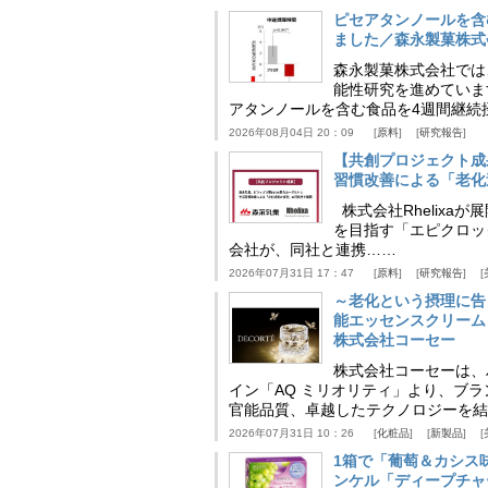
ピセアタンノールを含
ました／森永製菓株式
森永製菓株式会社では
能性研究を進めていま
アタンノールを含む食品を4週間継続
2026年08月04日 20：09
原料
研究報告
【共創プロジェクト成
習慣改善による「老化速
株式会社Rhelix
を目指す「エピクロッ
会社が、同社と連携……
2026年07月31日 17：47
原料
研究報告
～老化という摂理に告
能エッセンスクリーム
株式会社コーセー
株式会社コーセーは、
イン「AQ ミリオリティ」より、ブ
官能品質、卓越したテクノロジーを結
2026年07月31日 10：26
化粧品
新製品
1箱で「葡萄＆カシス
ンケル「ディープチャ