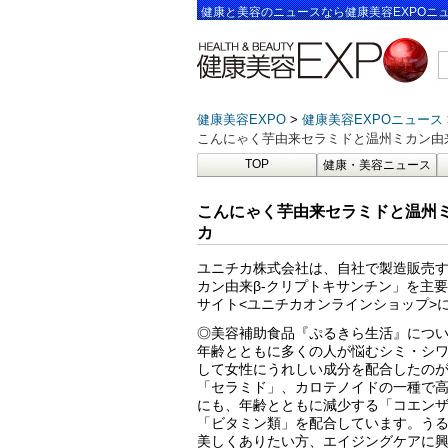
健康と美容のニュースなら健康美容EXPOニ
健康美容EXPO
健康美容EXPOニュース
こんにゃく芋由来セラミドと温州ミカン由来
TOP
健康・美容ニュース
こんにゃく芋由来セラミドと温州ミ
カ
ユニチカ株式会社は、自社で製造販売
カン由来β-クリプトキサンチン」を主
サイト<ユニチカオンラインショップ>
◎美容補助食品『ぷるきら生活』につ
年齢とともに多くの人が悩むシミ・シワ。
して女性にうれしい成分を配合したの
「セラミド」、カロテノイドの一種で高
にも、年齢とともに減少する「コエンザ
「ビタミン類」を配合しています。う
美しくありたい方、エイジングケアに