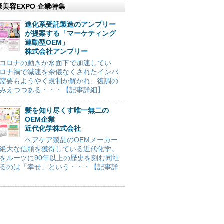
康美容EXPO 企業特集
進化系受託製造のアンプリー
が提案する「マーケティング
連動型OEM」
株式会社アンプリー
コロナの動きが水面下で加速してい
ロナ禍で減速を余儀なくされたインバ
需要もようやく規制が解かれ、復調の
みえつつある・・・【記事詳細】
髪を知り尽くす唯一無二の
OEM企業
近代化学株式会社
ヘアケア製品のOEMメーカー
絶大な信頼を獲得している近代化学。
をルーツに90年以上の歴史を刻む同社
るのは「幸せ」という・・・【記事詳