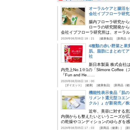
オーラルケアと腸活を
会社イブフローラ研究
腸内フローラ研究から
ローラの研究開発から
会社イブフローラ研究所は、オーラル
2026年08月06日 18：21
健康食品
新商品（
4種類の赤い野菜と果
肌、脂肪にまとめてア
社
新日本製薬 株式会社
内売上No.1※1の「Slimore C
『Fun and He……
2026年08月06日 18：00
ダイエット
健康
健康食品
新商品（健
機能性表示食品「肌の
リメント還元型コエンザイム
クル）』が新発売／株
近年、美容に対する意
内側からも整えたいというニーズが広
の乾燥やコンディションのゆらぎを感
2026年08月05日 17：03
新商品（健康）
新