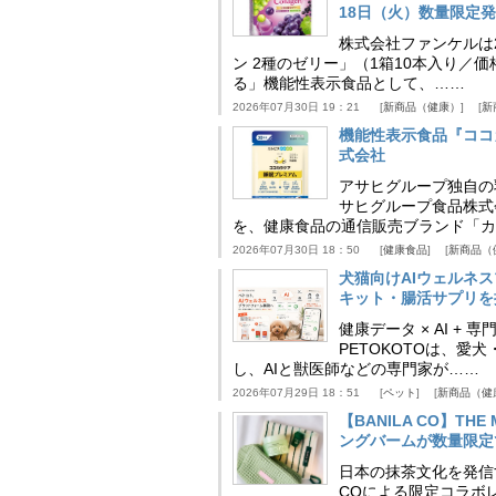
18日（火）数量限定
株式会社ファンケルは2
ン 2種のゼリー」（1箱10本入り／
る」機能性表示食品として、……
2026年07月30日 19：21
新商品（健康）
新
機能性表示食品『ココ
式会社
アサヒグループ独自の
サヒグループ食品株式
を、健康食品の通信販売ブランド「カ
2026年07月30日 18：50
健康食品
新商品（
犬猫向けAIウェルネ
キット・腸活サプリを提
健康データ × AI 
PETOKOTOは、
し、AIと獣医師などの専門家が……
2026年07月29日 18：51
ペット
新商品（健
【BANILA CO】T
ングバームが数量限定
日本の抹茶文化を発信する
COによる限定コラボレ