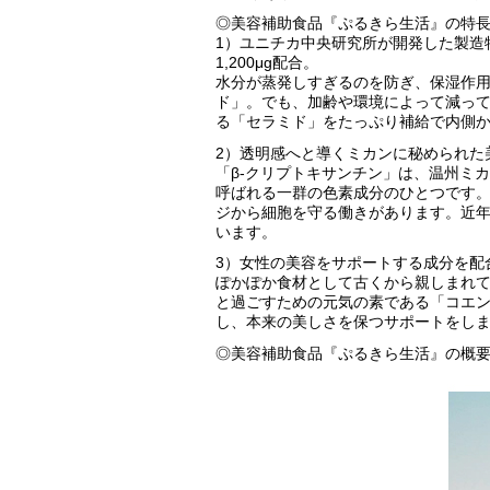
◎美容補助食品『ぷるきら生活』の特
1）ユニチカ中央研究所が開発した製造
1,200μg配合。
水分が蒸発しすぎるのを防ぎ、保湿作
ド」。でも、加齢や環境によって減っ
る「セラミド」をたっぷり補給で内側
2）透明感へと導くミカンに秘められた
「β-クリプトキサンチン」は、温州ミ
呼ばれる一群の色素成分のひとつです
ジから細胞を守る働きがあります。近
います。
3）女性の美容をサポートする成分を配
ぽかぽか食材として古くから親しまれ
と過ごすための元気の素である「コエン
し、本来の美しさを保つサポートをし
◎美容補助食品『ぷるきら生活』の概