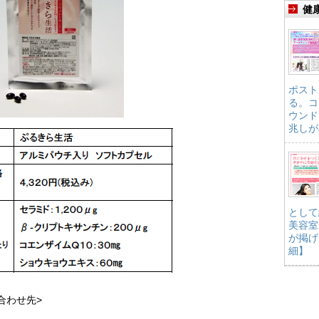
健
ポスト
る。コ
ウンド
兆しが
として
美容室
が掲げ
細】
合わせ先>