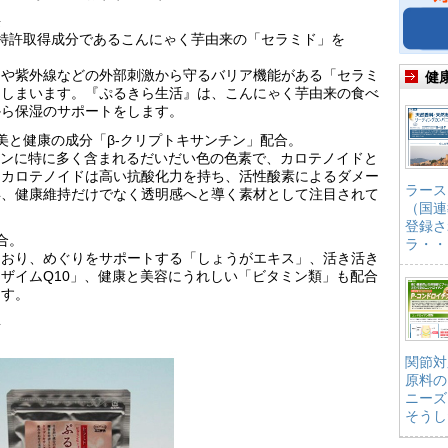
長
特許取得成分であるこんにゃく芋由来の「セラミド」を
用や紫外線などの外部刺激から守るバリア機能がある「セラミ
健
てしまいます。『ぷるきら生活』は、こんにゃく芋由来の食べ
から保湿のサポートをします。
美と健康の成分「β-クリプトキサンチン」配合。
カンに特に多く含まれるだいだい色の色素で、カロテノイドと
。カロテノイドは高い抗酸化力を持ち、活性酸素によるダメー
ラース
年、健康維持だけでなく透明感へと導く素材として注目されて
（国連
登録さ
合。
ラ・・
ており、めぐりをサポートする「しょうがエキス」、活き活き
ザイムQ10」、健康と美容にうれしい「ビタミン類」も配合
ます。
要
関節対
原料の
ニーズ
そうし