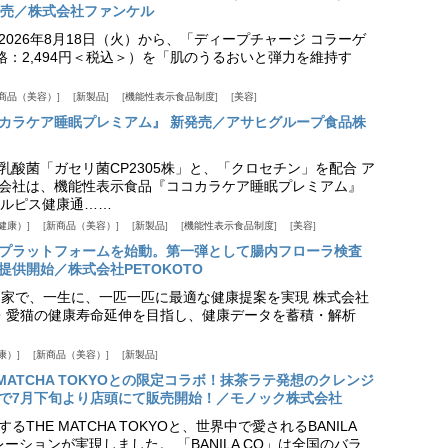
発売／株式会社ファンケル
026年8月18日（火）から、「ディープチャージ コラーゲ
価格：2,494円＜税込＞）を「肌のうるおいと弾力を維持す
商品（美容）
新製品
機能性表示食品制度
美容
カラケア睡眠プレミアム』 新発売／アサヒグループ食品株
乳酸菌「ガセリ菌CP2305株」と、「クロセチン」を配合 ア
会社は、機能性表示食品『ココカラケア睡眠プレミアム』
ルピス健康通……
健康）
新商品（美容）
新製品
機能性表示食品制度
美容
スプラットフォームを始動。第一弾として腸内フローラ検査
供開始／株式会社PETOKOTO
+ 専門家で、一生に、一匹一匹に最適な健康提案を実現 株式会社
愛犬・愛猫の健康寿命延伸を目指し、健康データを蓄積・解析
康）
新商品（美容）
新製品
HE MATCHA TOKYOとの限定コラボ！抹茶ラテ発想のクレンジ
で7月下旬より店頭にて販売開始！／モノック株式会社
THE MATCHA TOKYOと、世界中で愛されるBANILA
ーションが実現しました。 「BANILA CO」は全国のバラ