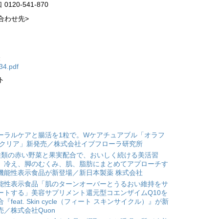
20-541-870
合わせ先>
表
434.pdf
ト
ーラルケアと腸活を1粒で。Wケアチュアブル「オラフ
 クリア」新発売／株式会社イブフローラ研究所
種類の赤い野菜と果実配合で、おいしく続ける美活習
。冷え、脚のむくみ、肌、脂肪にまとめてアプローチす
機能性表示食品が新登場／新日本製薬 株式会社
能性表示食品「肌のターンオーバーとうるおい維持をサ
ートする」美容サプリメント還元型コエンザイムQ10を
合『feat. Skin cycle（フィート スキンサイクル）』が新
売／株式会社Quon