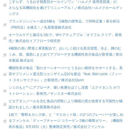
こすらず、うるおす朝夜別オールインワン「ハルメク 薬用美肌液」が、
さらなる高機能化を遂げてリニューアル！／株式会社ハルメクホールディ
ングス
ブラックジンジャー成分6種を「1種類の標準品」で同時定量！新分析法
（RMS法）を確立！／丸善製薬株式会社
オーラルケアと腸活を1粒で。Wケアチュアブル「オラフル クリア」新発
売／株式会社イブフローラ研究所
4種類の赤い野菜と果実配合で、おいしく続ける美活習慣。冷え、脚のむ
くみ、肌、脂肪にまとめてアプローチする機能性表示食品が新登場／新日
本製薬 株式会社
機能性表示食品「肌のターンオーバーとうるおい維持をサポートする」美
容サプリメント還元型コエンザイムQ10を配合『feat. Skin cycle（フィー
ト スキンサイクル）』が新発売／株式会社Quon
シミのもと*¹ にアプローチ、硬い角層をほぐし浸透「エクイタンス ホワ
イトローション」新発売／サンスター株式会社
ピセアタンノールを含む食品の摂取により睡眠の質が改善する可能性が確
認されました／森永製菓株式会社
1箱で「葡萄＆カシス味」と「マスカット味」の2つのフレーバーが楽しめ
るファンケル「ディープチャージ コラーゲン 2種の葡萄ゼリー」（機能性
表示食品）8月18日（火）数量限定発売／株式会社ファンケル