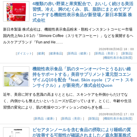
4種類の赤い野菜と果実配合で、おいしく続ける美活
習慣。冷え、脚のむくみ、肌、脂肪にまとめてアプ
ローチする機能性表示食品が新登場／新日本製薬 株
式会社
新日本製薬 株式会社は、機能性表示食品粉末・顆粒インスタントコーヒー市場
国内売上No.1※1の「Slimore Coffee（スリモアコーヒー）」などを展開するヘ
ルスケアブランド『Fun and He……
2026年08月06日 18：00
ダイエット
健康
健康食品
新商品（健康）
新商品（美容）
新製品
機能性表示食品制度
機能性表示食品「肌のターンオーバーとうるおい維
持をサポートする」美容サプリメント還元型コエン
ザイムQ10を配合『feat. Skin cycle（フィート スキ
ンサイクル）』が新発売／株式会社Quon
近年、美容に対する意識の高まりとともに、スキンケアを外側からだけでな
く、内側からも整えたいというニーズが広がっています。とくに、年齢や生活
習慣の変化により、肌の乾燥やコンディションのゆらぎを感……
2026年08月05日 17：03
新商品（健康）
新商品（美容）
新製品
機能性表示食品制度
ピセアタンノールを含む食品の摂取により睡眠の質
が改善する可能性が確認されました／森永製菓株式