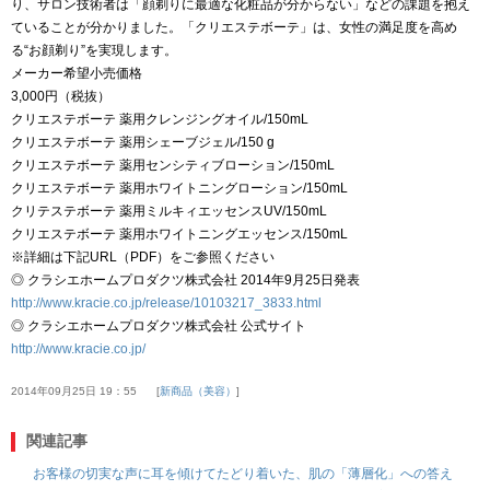
り、サロン技術者は「顔剃りに最適な化粧品が分からない」などの課題を抱え
ていることが分かりました。「クリエステボーテ」は、女性の満足度を高め
る“お顔剃り”を実現します。
メーカー希望小売価格
3,000円（税抜）
クリエステボーテ 薬用クレンジングオイル/150mL
クリエステボーテ 薬用シェーブジェル/150 g
クリエステボーテ 薬用センシティブローション/150mL
クリエステボーテ 薬用ホワイトニングローション/150mL
クリテステボーテ 薬用ミルキィエッセンスUV/150mL
クリエステボーテ 薬用ホワイトニングエッセンス/150mL
※詳細は下記URL（PDF）をご参照ください
◎ クラシエホームプロダクツ株式会社 2014年9月25日発表
http://www.kracie.co.jp/release/10103217_3833.html
◎ クラシエホームプロダクツ株式会社 公式サイト
http://www.kracie.co.jp/
2014年09月25日 19：55
新商品（美容）
関連記事
お客様の切実な声に耳を傾けてたどり着いた、肌の「薄層化」への答え