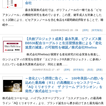
会社
森永製菓株式会社では、ポリフェノールの一種である「ピセ
アタンノール」の機能性研究を進めています。この度、健常成人を対象とした
ヒト試験により、ピセアタンノールを含む食品を4週間継続摂取することで、睡
眠中……
2026年08月04日 20：09
原料
研究報告
【共創プロジェクト成果】森永乳業、ビフィズス菌
BB536配合ヨーグルトと生活習慣改善による「老化
速度の減速」の可能性を確認／株式会社Rhelixa
株式会社Rhelixaが展開する老化研究の社会実装を推進し、
ロンジェビティの実現を目指す「エピクロック®共創プロジェクト」に参画い
ただいている森永乳業株式会社が、同社と連携……
2026年07月31日 17：47
原料
研究報告
美容
調査
～老化という摂理に告ぐ。～ 100年美肌への想いを
込めた最高峰（※1）の高機能エッセンスクリーム
「AQ ミリオリティ ザ クリーム デコラシオン」を
発売／株式会社コーセー
株式会社コーセーは、ハイプレステージブランド『コスメデコルテ』の最高峰
ライン「AQ ミリオリティ」より、ブランド誕生から磨き続けてきた最先端の美