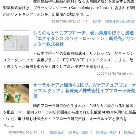
健康食品や化粧品の原料となる天然由来成分を製造する丸善
製薬株式会社は、ブラックジンジャー（Kaempferia parviflora）に含まれる6種
のポリメトキシフラボンを、定量NMR法に基づ……
2026年08月07日 16：49
原料
機能性表示食品制度
シミのもと*¹ にアプローチ、硬い角層をほぐし浸透
「エクイタンス ホワイトローション」新発売／サン
スター株式会社
～日本で唯一*² の美白有効成分「リノレックS」配合～ サン
スターグループは、美容ブランド「EQUITANCE（エクイタンス）」より、硬
く厚くなった角層を柔らかくほぐして高い浸透*³ 実感を叶え……
2026年08月07日 09：44
オーラルケアと腸活を1粒で。Wケアチュアブル「オ
ラフル クリア」新発売／株式会社イブフローラ研究
所
腸内フローラ研究から生まれた、400万人に愛される乳酸菌
を配合（※） 腸内フローラの研究開発から生まれた乳酸菌AD株®を用いた製品
づくりに取り組む株式会社イブフローラ研究所は、オーラルケアと腸活を
サ……
2026年08月06日 18：21
健康食品
新商品（健康）
新商品（美容）
新製品