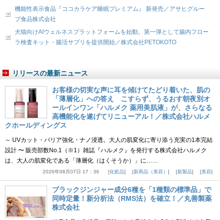
機能性表示食品『ココカラケア睡眠プレミアム』 新発売／アサヒグルー
プ食品株式会社
犬猫向けAIウェルネスプラットフォームを始動。第一弾として腸内フロー
ラ検査キット・腸活サプリを提供開始／株式会社PETOKOTO
リリースの最新ニュース
お客様の切実な声に耳を傾けてたどり着いた、肌の
「薄層化」への答え こすらず、うるおす朝夜別オ
ールインワン「ハルメク 薬用美肌液」が、さらなる
高機能化を遂げてリニューアル！／株式会社ハルメ
クホールディングス
～ UVカット・バリア強化・ナノ浸透。大人の肌変化に寄り添う充実の1本完結
設計 〜 販売部数No.1（※1）雑誌『ハルメク』を発行する株式会社ハルメク
は、大人の肌変化である「薄層化（はくそうか）」に……
2026年08月07日 17：36
化粧品
新商品（美容）
新製品
美容
ブラックジンジャー成分6種を「1種類の標準品」で
同時定量！新分析法（RMS法）を確立！／丸善製薬
株式会社