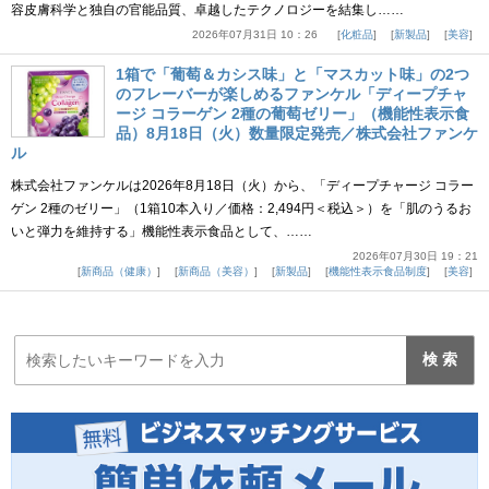
容皮膚科学と独自の官能品質、卓越したテクノロジーを結集し……
2026年07月31日 10：26
化粧品
新製品
美容
1箱で「葡萄＆カシス味」と「マスカット味」の2つ
のフレーバーが楽しめるファンケル「ディープチャ
ージ コラーゲン 2種の葡萄ゼリー」（機能性表示食
品）8月18日（火）数量限定発売／株式会社ファンケ
ル
株式会社ファンケルは2026年8月18日（火）から、「ディープチャージ コラー
ゲン 2種のゼリー」（1箱10本入り／価格：2,494円＜税込＞）を「肌のうるお
いと弾力を維持する」機能性表示食品として、……
2026年07月30日 19：21
新商品（健康）
新商品（美容）
新製品
機能性表示食品制度
美容