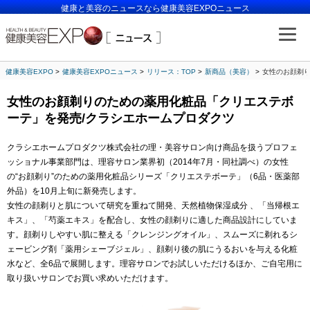
健康と美容のニュースなら健康美容EXPOニュース
健康美容EXPO
健康美容EXPOニュース
リリース：TOP
新商品（美容）
女性のお顔剃り
女性のお顔剃りのための薬用化粧品「クリエステボ
ーテ」を発売/クラシエホームプロダクツ
クラシエホームプロダクツ株式会社の理・美容サロン向け商品を扱うプロフェ
ッショナル事業部門は、理容サロン業界初（2014年7月・同社調べ）の女性
の“お顔剃り”のための薬用化粧品シリーズ「クリエステボーテ」（6品・医薬部
外品）を10月上旬に新発売します。
女性の顔剃りと肌について研究を重ねて開発、天然植物保湿成分 、「当帰根エ
キス」、「芍薬エキス」を配合し、女性の顔剃りに適した商品設計にしていま
す。顔剃りしやすい肌に整える「クレンジングオイル」、スムーズに剃れるシ
ェービング剤「薬用シェーブジェル」、顔剃り後の肌にうるおいを与える化粧
水など、全6品で展開します。理容サロンでお試しいただけるほか、ご自宅用に
取り扱いサロンでお買い求めいただけます。