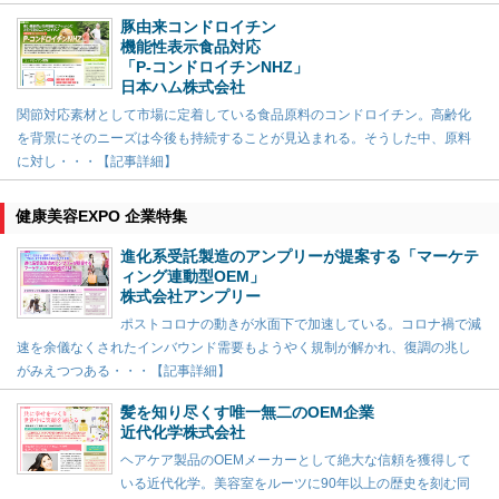
豚由来コンドロイチン
機能性表示食品対応
「P-コンドロイチンNHZ」
日本ハム株式会社
関節対応素材として市場に定着している食品原料のコンドロイチン。高齢化
を背景にそのニーズは今後も持続することが見込まれる。そうした中、原料
に対し・・・【記事詳細】
健康美容EXPO 企業特集
進化系受託製造のアンプリーが提案する「マーケテ
ィング連動型OEM」
株式会社アンプリー
ポストコロナの動きが水面下で加速している。コロナ禍で減
速を余儀なくされたインバウンド需要もようやく規制が解かれ、復調の兆し
がみえつつある・・・【記事詳細】
髪を知り尽くす唯一無二のOEM企業
近代化学株式会社
ヘアケア製品のOEMメーカーとして絶大な信頼を獲得して
いる近代化学。美容室をルーツに90年以上の歴史を刻む同