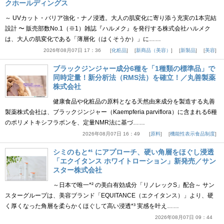
クホールディングス
～ UVカット・バリア強化・ナノ浸透。大人の肌変化に寄り添う充実の1本完結
設計 〜 販売部数No.1（※1）雑誌『ハルメク』を発行する株式会社ハルメク
は、大人の肌変化である「薄層化（はくそうか）」に……
2026年08月07日 17：36
化粧品
新商品（美容）
新製品
美容
ブラックジンジャー成分6種を「1種類の標準品」で
同時定量！新分析法（RMS法）を確立！／丸善製薬
株式会社
健康食品や化粧品の原料となる天然由来成分を製造する丸善
製薬株式会社は、ブラックジンジャー（Kaempferia parviflora）に含まれる6種
のポリメトキシフラボンを、定量NMR法に基づ……
2026年08月07日 16：49
原料
機能性表示食品制度
シミのもと*¹ にアプローチ、硬い角層をほぐし浸透
「エクイタンス ホワイトローション」新発売／サン
スター株式会社
～日本で唯一*² の美白有効成分「リノレックS」配合～ サン
スターグループは、美容ブランド「EQUITANCE（エクイタンス）」より、硬
く厚くなった角層を柔らかくほぐして高い浸透*³ 実感を叶え……
2026年08月07日 09：44