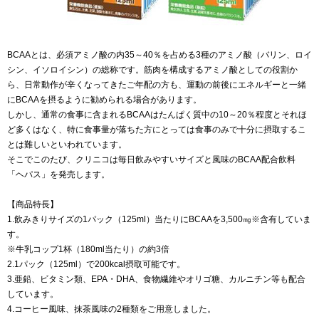
BCAAとは、必須アミノ酸の内35～40％を占める3種のアミノ酸（バリン、ロイ
シン、イソロイシン）の総称です。筋肉を構成するアミノ酸としての役割か
ら、日常動作が辛くなってきたご年配の方も、運動の前後にエネルギーと一緒
にBCAAを摂るように勧められる場合があります。
しかし、通常の食事に含まれるBCAAはたんぱく質中の10～20％程度とそれほ
ど多くはなく、特に食事量が落ちた方にとっては食事のみで十分に摂取するこ
とは難しいといわれています。
そこでこのたび、クリニコは毎日飲みやすいサイズと風味のBCAA配合飲料
「ヘパス」を発売します。
【商品特長】
1.飲みきりサイズの1パック（125ml）当たりにBCAAを3,500㎎※含有していま
す。
※牛乳コップ1杯（180ml当たり）の約3倍
2.1パック（125ml）で200kcal摂取可能です。
3.亜鉛、ビタミン類、EPA・DHA、食物繊維やオリゴ糖、カルニチン等も配合
しています。
4.コーヒー風味、抹茶風味の2種類をご用意しました。