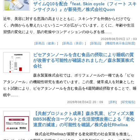
ザイムQ10を配合『feat. Skin cycle（フィート スキ
ンサイクル）』が新発売／株式会社Quon
近年、美容に対する意識の高まりとともに、スキンケアを外側からだけでな
く、内側からも整えたいというニーズが広がっています。とくに、年齢や生活
習慣の変化により、肌の乾燥やコンディションのゆらぎを感……
2026年08月05日 17：03
新商品（健康）
新商品（美容）
新製品
機能性表示食品制度
ピセアタンノールを含む食品の摂取により睡眠の質
が改善する可能性が確認されました／森永製菓株式
会社
森永製菓株式会社では、ポリフェノールの一種である「ピセ
アタンノール」の機能性研究を進めています。この度、健常成人を対象とした
ヒト試験により、ピセアタンノールを含む食品を4週間継続摂取することで、睡
眠中……
2026年08月04日 20：09
原料
研究報告
【共創プロジェクト成果】森永乳業、ビフィズス菌
BB536配合ヨーグルトと生活習慣改善による「老化
速度の減速」の可能性を確認／株式会社Rhelixa
株式会社Rhelixaが展開する老化研究の社会実装を推進し、