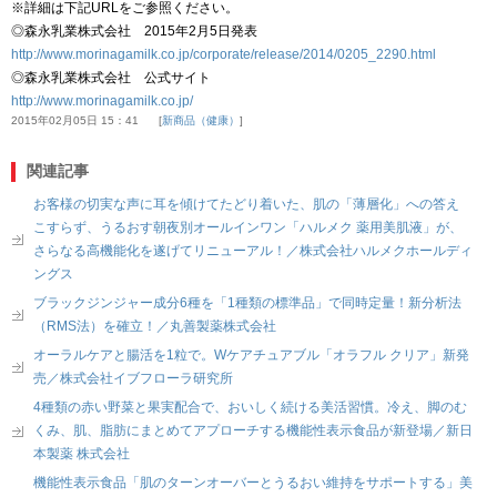
※詳細は下記URLをご参照ください。
◎森永乳業株式会社 2015年2月5日発表
http://www.morinagamilk.co.jp/corporate/release/2014/0205_2290.html
◎森永乳業株式会社 公式サイト
http://www.morinagamilk.co.jp/
2015年02月05日 15：41
新商品（健康）
関連記事
お客様の切実な声に耳を傾けてたどり着いた、肌の「薄層化」への答え
こすらず、うるおす朝夜別オールインワン「ハルメク 薬用美肌液」が、
さらなる高機能化を遂げてリニューアル！／株式会社ハルメクホールディ
ングス
ブラックジンジャー成分6種を「1種類の標準品」で同時定量！新分析法
（RMS法）を確立！／丸善製薬株式会社
オーラルケアと腸活を1粒で。Wケアチュアブル「オラフル クリア」新発
売／株式会社イブフローラ研究所
4種類の赤い野菜と果実配合で、おいしく続ける美活習慣。冷え、脚のむ
くみ、肌、脂肪にまとめてアプローチする機能性表示食品が新登場／新日
本製薬 株式会社
機能性表示食品「肌のターンオーバーとうるおい維持をサポートする」美