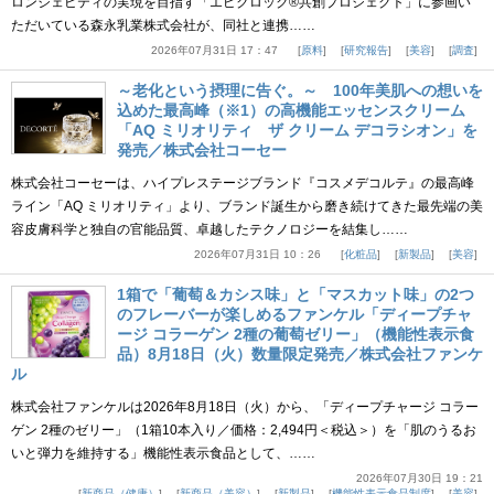
ロンジェビティの実現を目指す「エピクロック®共創プロジェクト」に参画い
ただいている森永乳業株式会社が、同社と連携……
2026年07月31日 17：47
原料
研究報告
美容
調査
～老化という摂理に告ぐ。～ 100年美肌への想いを
込めた最高峰（※1）の高機能エッセンスクリーム
「AQ ミリオリティ ザ クリーム デコラシオン」を
発売／株式会社コーセー
株式会社コーセーは、ハイプレステージブランド『コスメデコルテ』の最高峰
ライン「AQ ミリオリティ」より、ブランド誕生から磨き続けてきた最先端の美
容皮膚科学と独自の官能品質、卓越したテクノロジーを結集し……
2026年07月31日 10：26
化粧品
新製品
美容
1箱で「葡萄＆カシス味」と「マスカット味」の2つ
のフレーバーが楽しめるファンケル「ディープチャ
ージ コラーゲン 2種の葡萄ゼリー」（機能性表示食
品）8月18日（火）数量限定発売／株式会社ファンケ
ル
株式会社ファンケルは2026年8月18日（火）から、「ディープチャージ コラー
ゲン 2種のゼリー」（1箱10本入り／価格：2,494円＜税込＞）を「肌のうるお
いと弾力を維持する」機能性表示食品として、……
2026年07月30日 19：21
新商品（健康）
新商品（美容）
新製品
機能性表示食品制度
美容