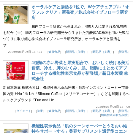
オーラルケアと腸活を1粒で。Wケアチュアブル「オ
ラフル クリア」新発売／株式会社イブフローラ研究
所
腸内フローラ研究から生まれた、400万人に愛される乳酸菌
を配合（※） 腸内フローラの研究開発から生まれた乳酸菌AD株®を用いた製品
づくりに取り組む株式会社イブフローラ研究所は、オーラルケアと腸活を
サ……
2026年08月06日 18：21
健康食品
新商品（健康）
新商品（美容）
新製品
4種類の赤い野菜と果実配合で、おいしく続ける美活
習慣。冷え、脚のむくみ、肌、脂肪にまとめてアプ
ローチする機能性表示食品が新登場／新日本製薬 株
式会社
新日本製薬 株式会社は、機能性表示食品粉末・顆粒インスタントコーヒー市場
国内売上No.1※1の「Slimore Coffee（スリモアコーヒー）」などを展開するヘ
ルスケアブランド『Fun and He……
2026年08月06日 18：00
ダイエット
健康
健康食品
新商品（健康）
新商品（美容）
新製品
機能性表示食品制度
機能性表示食品「肌のターンオーバーとうるおい維
持をサポートする」美容サプリメント還元型コエン