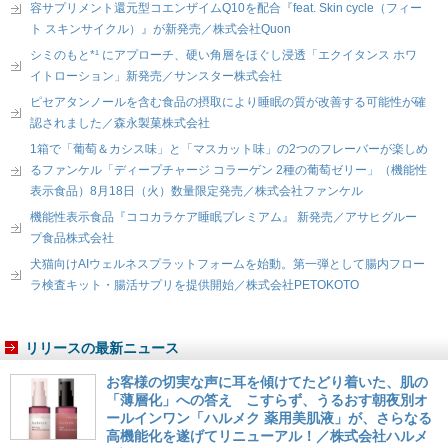
容サプリメント還元型コエンザイムQ10を配合『feat. Skin cycle（フィー
ト スキンサイクル）』が新発売／株式会社Quon
シミのもと*¹ にアプローチ、硬い角層をほぐし浸透「エクイタンス ホワ
イトローション」新発売／サンスター株式会社
ピセアタンノールを含む食品の摂取により睡眠の質が改善する可能性が確
認されました／森永製菓株式会社
1箱で「葡萄＆カシス味」と「マスカット味」の2つのフレーバーが楽しめ
るファンケル「ディープチャージ コラーゲン 2種の葡萄ゼリー」（機能性
表示食品）8月18日（火）数量限定発売／株式会社ファンケル
機能性表示食品『ココカラケア睡眠プレミアム』 新発売／アサヒグルー
プ食品株式会社
犬猫向けAIウェルネスプラットフォームを始動。第一弾として腸内フロー
ラ検査キット・腸活サプリを提供開始／株式会社PETOKOTO
リリースの最新ニュース
お客様の切実な声に耳を傾けてたどり着いた、肌の
「薄層化」への答え こすらず、うるおす朝夜別オ
ールインワン「ハルメク 薬用美肌液」が、さらなる
高機能化を遂げてリニューアル！／株式会社ハルメ