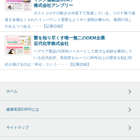
株式会社アンプリー
ポストコロナの動きが水面下で加速している。コロナ禍で減
速を余儀なくされたインバウンド需要もようやく規制が解かれ、復調の兆し
がみえつつある・・・【記事詳細】
髪を知り尽くす唯一無二のOEM企業
近代化学株式会社
ヘアケア製品のOEMメーカーとして絶大な信頼を獲得して
いる近代化学。美容室をルーツに90年以上の歴史を刻む同
社が掲げるのは「幸せ」という・・・【記事詳細】
ホーム
健康美容EXPOとは
サイトマップ