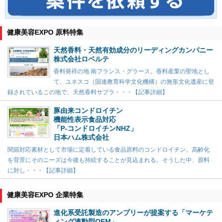
健康美容EXPO 原料特集
天然香料・天然有効成分のリーディングカンパニー
株式会社ロベルテ
香料発祥の地 南フランス・グラース。香料産業の聖地とし
て、ユネスコ（国連教育科学文化機構）の無形文化遺産に登
録されているこの地で、天然香料サプラ・・・【記事詳細】
豚由来コンドロイチン
機能性表示食品対応
「P-コンドロイチンNHZ」
日本ハム株式会社
関節対応素材として市場に定着している食品原料のコンドロイチン。高齢化
を背景にそのニーズは今後も持続することが見込まれる。そうした中、原料
に対し・・・【記事詳細】
健康美容EXPO 企業特集
進化系受託製造のアンプリーが提案する「マーケテ
ィング連動型OEM」