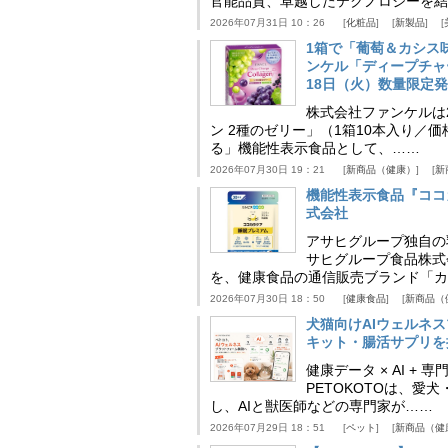
官能品質、卓越したテクノロジーを結
2026年07月31日 10：26
化粧品
新製品
1箱で「葡萄＆カシス
ンケル「ディープチャ
18日（火）数量限定
株式会社ファンケルは2
ン 2種のゼリー」（1箱10本入り／
る」機能性表示食品として、……
2026年07月30日 19：21
新商品（健康）
新
機能性表示食品『ココ
式会社
アサヒグループ独自の
サヒグループ食品株式
を、健康食品の通信販売ブランド「カ
2026年07月30日 18：50
健康食品
新商品（
犬猫向けAIウェルネ
キット・腸活サプリを提
健康データ × AI 
PETOKOTOは、
し、AIと獣医師などの専門家が……
2026年07月29日 18：51
ペット
新商品（健