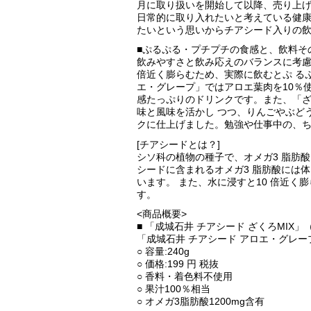
月に取り扱いを開始して以降、売り上げ
日常的に取り入れたいと考えている健
たいという思いからチアシード入りの
■ぷるぷる・プチプチの食感と、飲料そ
飲みやすさと飲み応えのバランスに考慮
倍近く膨らむため、実際に飲むとぷ る
エ・グレープ」ではアロエ葉肉を10％
感たっぷりのドリンクです。また、「ざ
味と風味を活かし つつ、りんごやぶど
クに仕上げました。勉強や仕事中の、ち
[チアシードとは？]
シソ科の植物の種子で、オメガ3 脂肪
シードに含まれるオメガ3 脂肪酸には
います。 また、水に浸すと10 倍近
す。
<商品概要>
■ 「成城石井 チアシード ざくろMIX」
「成城石井 チアシード アロエ・グレー
○ 容量:240g
○ 価格:199 円 税抜
○ 香料・着色料不使用
○ 果汁100％相当
○ オメガ3脂肪酸1200mg含有