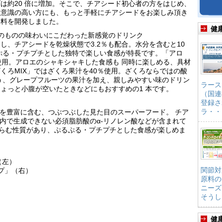
は約20 倍に増加。そこで、チアシード初心者の方をはじめ、
康意識の高い方にも、もっと手軽にチアシードをお楽しみ頂き
飲料を開発しました。
健
のものの味わいにこだわった新感覚のドリンク
し、チアシードを乾燥状態で3.2％も配合。水分を含むと10
ぷる・プチプチとした独特で楽しい食感が特長です。「アロ
使用。アロエのシャキシャキした食感も 同時に楽しめる、具材
くろMIX」ではざくろ果汁を40％使用。ざくろならではの酸
う、グレープフルーツの果汁を加え、親しみやすい味のドリン
ラース
ょっと小腹が空いたときなどにもおすすめの1 本です。
（国連
登録さ
ラ・・
酸を豊富に含む、つぶつぶした見た目のスーパーフード。 チア
体内で生成できない必須脂肪酸のα-リノレン酸などが含まれて
く膨らむ性質があり、ぷるぷる・プチプチとした食感が楽しめま
（左）
関節対
プ」（右）
原料の
ニーズ
そうし
健