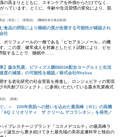
識の高まりとともに、スキンケアを外側からだけでなく、
がっています。とくに、年齢や生活習慣の変化により、肌
……
商品（美容）
新製品
機能性表示食品制度
む食品の摂取により睡眠の質が改善する可能性が確認され
会社
、ポリフェノールの一種である「ピセアタンノール」の機
す。この度、健常成人を対象としたヒト試験により、ピセ
摂取することで、睡眠中……
果】森永乳業、ビフィズス菌BB536配合ヨーグルトと生活
度の減速」の可能性を確認／株式会社Rhelixa
aが展開する老化研究の社会実装を推進し、ロンジェビティの実現
ク®共創プロジェクト」に参画いただいている森永乳業株式
美容
調査
ぐ。～ 100年美肌への想いを込めた最高峰（※1）の高機
「AQ ミリオリティ ザ クリーム デコラシオン」を発売／
ハイプレステージブランド『コスメデコルテ』の最高峰ラ
ランド誕生から磨き続けてきた最先端の美容皮膚科学と独自の