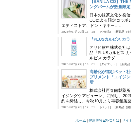
【BANILA CO】T
ングバームが数量限定
日本の抹茶文化を発信する
COによる限定コラボレ
エティストア、ドン・キホー……
2026年07月29日 18：28
化粧品
新商品（美
『PLUSカルピス 
アサヒ飲料株式会社は
品『PLUSカルピス 
ルピス カラダ……
2026年07月29日 18：01
ダイエット
新商品
高齢化が進むペット社
プリメント「エイジン
所
株式会社再春館製薬所
イジングケアピューレ」に関し、202
約を締結し、今秋10月より再春館製
2026年07月28日 17：51
ペット
新商品（健
ホーム
健康美容EXPOとは
サイ