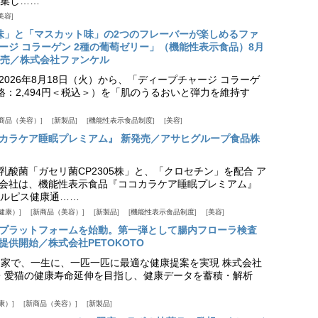
集し……
美容
味」と「マスカット味」の2つのフレーバーが楽しめるファ
ージ コラーゲン 2種の葡萄ゼリー」（機能性表示食品）8月
発売／株式会社ファンケル
026年8月18日（火）から、「ディープチャージ コラーゲ
価格：2,494円＜税込＞）を「肌のうるおいと弾力を維持す
商品（美容）
新製品
機能性表示食品制度
美容
カラケア睡眠プレミアム』 新発売／アサヒグループ食品株
乳酸菌「ガセリ菌CP2305株」と、「クロセチン」を配合 ア
会社は、機能性表示食品『ココカラケア睡眠プレミアム』
ルピス健康通……
健康）
新商品（美容）
新製品
機能性表示食品制度
美容
スプラットフォームを始動。第一弾として腸内フローラ検査
供開始／株式会社PETOKOTO
+ 専門家で、一生に、一匹一匹に最適な健康提案を実現 株式会社
愛犬・愛猫の健康寿命延伸を目指し、健康データを蓄積・解析
康）
新商品（美容）
新製品