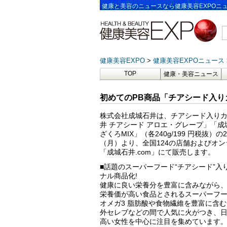
健康と美容のニュースなら健康美容EXPOニ
健康美容EXPO
健康美容EXPOニュース
TOP
健康・美容ニュース
初めてのPB商品「チアシード入り
株式会社成城石井は、チアシード入り
井 チアシード アロエ・グレープ」「成
ざくろMIX」（各240g/199 円税抜）の
（月）より、全国124の店舗およびオ
「成城石井.com」にて販売します。
■話題のスーパーフード“チアシード”入
ナル商品化!
健康に良い栄養分を豊富に含みながら
栄養価が高い食品とされるスーパーフ
オメガ3 脂肪酸や食物繊維を豊富に含
外セレブなどの間で人気に火がつき、
高い女性を中心に注目を集めています。同