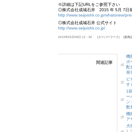
※詳細は下記URLをご参照下さい
◎株式会社成城石井 2015 年 5月 7日
http://www.seijoishii.co.jp/whatsnew/pr
◎株式会社成城石井 公式サイト
http://www.seijoishii.co.jp/
2015年05月08日 12：30
スーパーフード
新商
機
ポ
関連記事
配
発
ピ
す
1
ー
ン
数
機
ア
犬
し