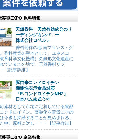
康美容EXPO 原料特集
天然香料・天然有効成分のリ
ーディングカンパニー
株式会社ロベルテ
香料発祥の地 南フランス・グ
。香料産業の聖地として、ユネスコ
教育科学文化機構）の無形文化遺産に
れているこの地で、天然香料サプ
・【記事詳細】
豚由来コンドロイチン
機能性表示食品対応
「P-コンドロイチンNHZ」
日本ハム株式会社
応素材として市場に定着している食品
コンドロイチン。高齢化を背景にその
は今後も持続することが見込まれる。
た中、原料に対し・・・【記事詳細】
康美容EXPO 企業特集