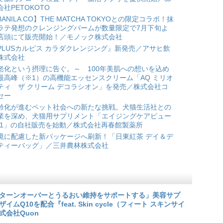
会社PETOKOTO
BANILA CO】THE MATCHA TOKYOとの限定コラボ！抹
ラテ発想のクレンジングバームが数量限定で7月下旬よ
店頭にて販売開始！／モノック株式会社
PLUSカルピス カラダクレンジング』新発売／アサヒ飲
株式会社
老化という摂理に告ぐ。～ 100年美肌への想いを込め
最高峰（※1）の高機能エッセンスクリーム「AQ ミリオ
ティ ザ クリーム デコラシオン」を発売／株式会社コ
セー
齢化が進むペット社会への新たな挑戦。犬猫生活社との
業を深め、犬猫用サプリメント「エイジングケアピュー
*1」の自社販売を始動／株式会社再春館製薬所
境に配慮した新パッケージへ刷新！「日東紅茶 デイ＆デ
ティーバッグ」／三井農林株式会社
ターンオーバーとうるおい維持をサポートする」美容サプ
Q10を配合『feat. Skin cycle（フィート スキンサイ
式会社Quon