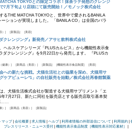
HE MATCHA TOKYOとの限定コラボ！抹茶ラテ発想のクレンジ
で7月下旬より店頭にて販売開始！／モノック株式会社
THE MATCHA TOKYOと、世界中で愛されるBANILA
ーションが実現しました。 「BANILA CO」は全国のバラ
容）
新製品
美容
カラダクレンジング』新発売／アサヒ飲料株式会社
、ヘルスケアシリーズ「PLUSカルピス」から機能性表示食
カラダクレンジング』を9月22日から発売します。 『PLUSカ
（健康）
新商品（美容）
新製品
機能性表示食品制度
美容
会への新たな挑戦。犬猫生活社との協業を深め、犬猫用サ
グケアピューレ*1」の自社販売を始動／株式会社再春館製薬
は、犬猫生活株式会社が製造する犬猫用サプリメント「エ
6年7月27日、新たに同社を販売店とする販売店取引基本契
薬……
康）
新商品（美容）
新製品
トマップ
会社概要
求人情報
ヘルプ
利用者情報の外部送信について
利用規約
プレスリリース・ニュース受付
機能性表示食品制度［機能性表示対応素材］