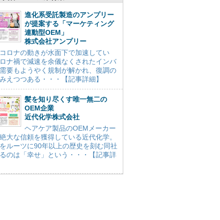
進化系受託製造のアンプリー
が提案する「マーケティング
連動型OEM」
株式会社アンプリー
コロナの動きが水面下で加速してい
ロナ禍で減速を余儀なくされたインバ
需要もようやく規制が解かれ、復調の
みえつつある・・・【記事詳細】
髪を知り尽くす唯一無二の
OEM企業
近代化学株式会社
ヘアケア製品のOEMメーカー
絶大な信頼を獲得している近代化学。
をルーツに90年以上の歴史を刻む同社
るのは「幸せ」という・・・【記事詳