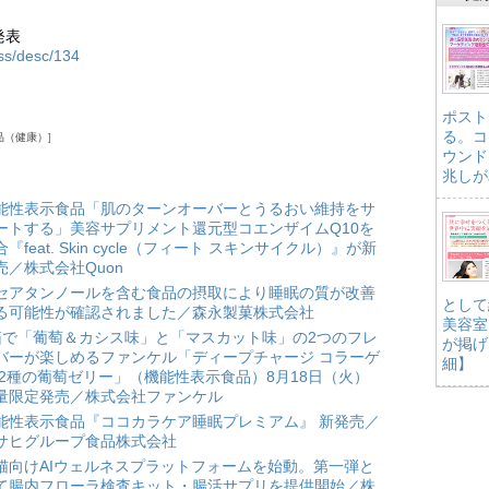
発表
ess/desc/134
ポスト
る。コ
品（健康）
ウンド
兆しが
能性表示食品「肌のターンオーバーとうるおい維持をサ
ートする」美容サプリメント還元型コエンザイムQ10を
合『feat. Skin cycle（フィート スキンサイクル）』が新
売／株式会社Quon
セアタンノールを含む食品の摂取により睡眠の質が改善
として
る可能性が確認されました／森永製菓株式会社
美容室
箱で「葡萄＆カシス味」と「マスカット味」の2つのフレ
が掲げ
バーが楽しめるファンケル「ディープチャージ コラーゲ
細】
 2種の葡萄ゼリー」（機能性表示食品）8月18日（火）
量限定発売／株式会社ファンケル
能性表示食品『ココカラケア睡眠プレミアム』 新発売／
サヒグループ食品株式会社
猫向けAIウェルネスプラットフォームを始動。第一弾と
て腸内フローラ検査キット・腸活サプリを提供開始／株