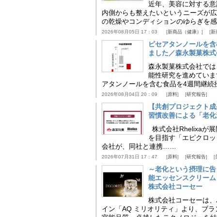
近年、美容に対する意
内側からも整えたいというニーズが広
の乾燥やコンディションのゆらぎを感
2026年08月05日 17：03
新商品（健康）
新
ピセアタンノールを含
ました／森永製菓株式
森永製菓株式会社では
能性研究を進めていま
アタンノールを含む食品を4週間継続
2026年08月04日 20：09
原料
研究報告
【共創プロジェクト成
習慣改善による「老化速
株式会社Rhelix
を目指す「エピクロッ
会社が、同社と連携……
2026年07月31日 17：47
原料
研究報告
～老化という摂理に告
能エッセンスクリーム
株式会社コーセー
株式会社コーセーは、
イン「AQ ミリオリティ」より、ブ