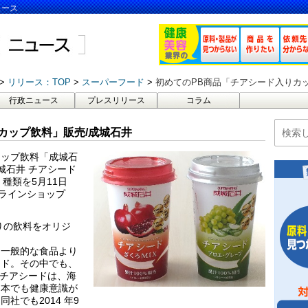
ュース
リリース：TOP
スーパーフード
初めてのPB商品「チアシード入りカ
行政ニュース
プレスリリース
コラム
カップ飲料」販売/成城石井
カップ飲料「成城石
城石井 チアシード
2 種類を5月11日
ンラインショップ
りの飲料をオリジ
、一般的な食品より
ード。その中でも、
むチアシードは、海
日本でも健康意識が
社でも2014 年9