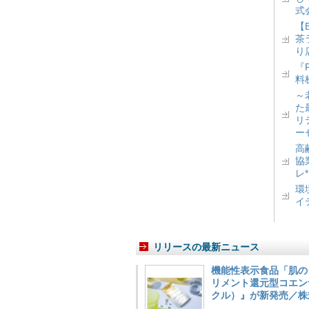
式
【
茶
り
『
料
～
た
リ
ー
高
協
レ
環
イ
リリースの最新ニュース
機能性表示食品「肌の
リメント還元型コエンザイム
クル）』が新発売／株