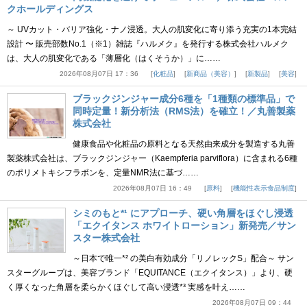
クホールディングス
～ UVカット・バリア強化・ナノ浸透。大人の肌変化に寄り添う充実の1本完結
設計 〜 販売部数No.1（※1）雑誌『ハルメク』を発行する株式会社ハルメク
は、大人の肌変化である「薄層化（はくそうか）」に……
2026年08月07日 17：36
化粧品
新商品（美容）
新製品
美容
ブラックジンジャー成分6種を「1種類の標準品」で
同時定量！新分析法（RMS法）を確立！／丸善製薬
株式会社
健康食品や化粧品の原料となる天然由来成分を製造する丸善
製薬株式会社は、ブラックジンジャー（Kaempferia parviflora）に含まれる6種
のポリメトキシフラボンを、定量NMR法に基づ……
2026年08月07日 16：49
原料
機能性表示食品制度
シミのもと*¹ にアプローチ、硬い角層をほぐし浸透
「エクイタンス ホワイトローション」新発売／サン
スター株式会社
～日本で唯一*² の美白有効成分「リノレックS」配合～ サン
スターグループは、美容ブランド「EQUITANCE（エクイタンス）」より、硬
く厚くなった角層を柔らかくほぐして高い浸透*³ 実感を叶え……
2026年08月07日 09：44