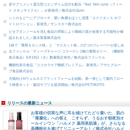
容サプリメント還元型コエンザイムQ10を配合『feat. Skin cycle（フィー
ト スキンサイクル）』が新発売／株式会社Quon
シミのもと*¹ にアプローチ、硬い角層をほぐし浸透「エクイタンス ホワ
イトローション」新発売／サンスター株式会社
ピセアタンノールを含む食品の摂取により睡眠の質が改善する可能性が確
認されました／森永製菓株式会社
1箱で「葡萄＆カシス味」と「マスカット味」の2つのフレーバーが楽しめ
るファンケル「ディープチャージ コラーゲン 2種の葡萄ゼリー」（機能性
表示食品）8月18日（火）数量限定発売／株式会社ファンケル
機能性表示食品『ココカラケア睡眠プレミアム』 新発売／アサヒグルー
プ食品株式会社
犬猫向けAIウェルネスプラットフォームを始動。第一弾として腸内フロー
ラ検査キット・腸活サプリを提供開始／株式会社PETOKOTO
リリースの最新ニュース
お客様の切実な声に耳を傾けてたどり着いた、肌の
「薄層化」への答え こすらず、うるおす朝夜別オ
ールインワン「ハルメク 薬用美肌液」が、さらなる
高機能化を遂げてリニューアル！／株式会社ハルメ