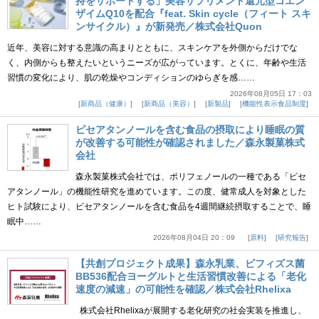
持をサポートする」美容サプリメント還元型コエン
ザイムQ10を配合『feat. Skin cycle（フィート スキ
ンサイクル）』が新発売／株式会社Quon
近年、美容に対する意識の高まりとともに、スキンケアを外側からだけでな
く、内側からも整えたいというニーズが広がっています。とくに、年齢や生活
習慣の変化により、肌の乾燥やコンディションのゆらぎを感……
2026年08月05日 17：03
新商品（健康）
新商品（美容）
新製品
機能性表示食品制度
ピセアタンノールを含む食品の摂取により睡眠の質
が改善する可能性が確認されました／森永製菓株式
会社
森永製菓株式会社では、ポリフェノールの一種である「ピセ
アタンノール」の機能性研究を進めています。この度、健常成人を対象とした
ヒト試験により、ピセアタンノールを含む食品を4週間継続摂取することで、睡
眠中……
2026年08月04日 20：09
原料
研究報告
【共創プロジェクト成果】森永乳業、ビフィズス菌
BB536配合ヨーグルトと生活習慣改善による「老化
速度の減速」の可能性を確認／株式会社Rhelixa
株式会社Rhelixaが展開する老化研究の社会実装を推進し、