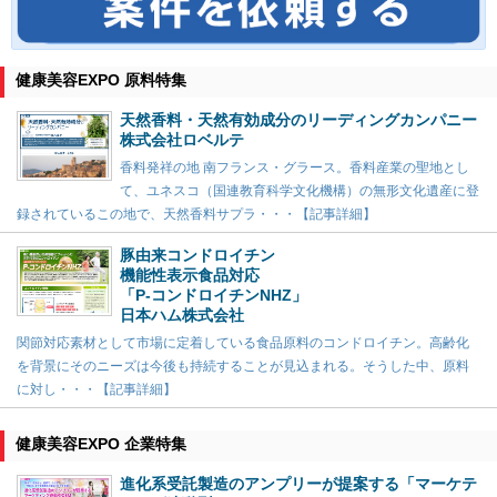
健康美容EXPO 原料特集
天然香料・天然有効成分のリーディングカンパニー
株式会社ロベルテ
香料発祥の地 南フランス・グラース。香料産業の聖地とし
て、ユネスコ（国連教育科学文化機構）の無形文化遺産に登
録されているこの地で、天然香料サプラ・・・【記事詳細】
豚由来コンドロイチン
機能性表示食品対応
「P-コンドロイチンNHZ」
日本ハム株式会社
関節対応素材として市場に定着している食品原料のコンドロイチン。高齢化
を背景にそのニーズは今後も持続することが見込まれる。そうした中、原料
に対し・・・【記事詳細】
健康美容EXPO 企業特集
進化系受託製造のアンプリーが提案する「マーケテ