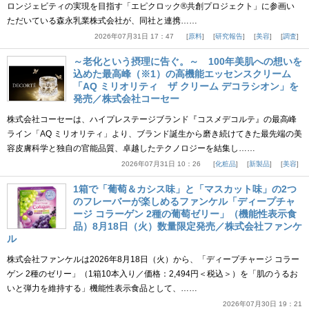
ロンジェビティの実現を目指す「エピクロック®共創プロジェクト」に参画い
ただいている森永乳業株式会社が、同社と連携……
2026年07月31日 17：47
原料
研究報告
美容
調査
～老化という摂理に告ぐ。～ 100年美肌への想いを
込めた最高峰（※1）の高機能エッセンスクリーム
「AQ ミリオリティ ザ クリーム デコラシオン」を
発売／株式会社コーセー
株式会社コーセーは、ハイプレステージブランド『コスメデコルテ』の最高峰
ライン「AQ ミリオリティ」より、ブランド誕生から磨き続けてきた最先端の美
容皮膚科学と独自の官能品質、卓越したテクノロジーを結集し……
2026年07月31日 10：26
化粧品
新製品
美容
1箱で「葡萄＆カシス味」と「マスカット味」の2つ
のフレーバーが楽しめるファンケル「ディープチャ
ージ コラーゲン 2種の葡萄ゼリー」（機能性表示食
品）8月18日（火）数量限定発売／株式会社ファンケ
ル
株式会社ファンケルは2026年8月18日（火）から、「ディープチャージ コラー
ゲン 2種のゼリー」（1箱10本入り／価格：2,494円＜税込＞）を「肌のうるお
いと弾力を維持する」機能性表示食品として、……
2026年07月30日 19：21