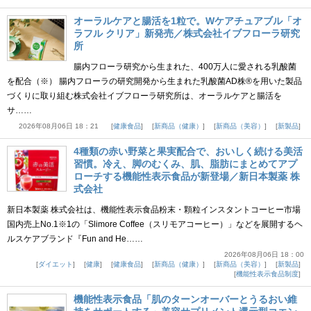
オーラルケアと腸活を1粒で。Wケアチュアブル「オ
ラフル クリア」新発売／株式会社イブフローラ研究
所
腸内フローラ研究から生まれた、400万人に愛される乳酸菌
を配合（※） 腸内フローラの研究開発から生まれた乳酸菌AD株®を用いた製品
づくりに取り組む株式会社イブフローラ研究所は、オーラルケアと腸活を
サ……
2026年08月06日 18：21
健康食品
新商品（健康）
新商品（美容）
新製品
4種類の赤い野菜と果実配合で、おいしく続ける美活
習慣。冷え、脚のむくみ、肌、脂肪にまとめてアプ
ローチする機能性表示食品が新登場／新日本製薬 株
式会社
新日本製薬 株式会社は、機能性表示食品粉末・顆粒インスタントコーヒー市場
国内売上No.1※1の「Slimore Coffee（スリモアコーヒー）」などを展開するヘ
ルスケアブランド『Fun and He……
2026年08月06日 18：00
ダイエット
健康
健康食品
新商品（健康）
新商品（美容）
新製品
機能性表示食品制度
機能性表示食品「肌のターンオーバーとうるおい維