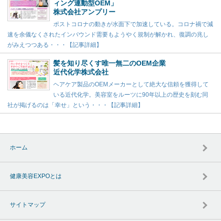
ィング連動型OEM」
株式会社アンプリー
ポストコロナの動きが水面下で加速している。コロナ禍で減
速を余儀なくされたインバウンド需要もようやく規制が解かれ、復調の兆し
がみえつつある・・・【記事詳細】
髪を知り尽くす唯一無二のOEM企業
近代化学株式会社
ヘアケア製品のOEMメーカーとして絶大な信頼を獲得して
いる近代化学。美容室をルーツに90年以上の歴史を刻む同
社が掲げるのは「幸せ」という・・・【記事詳細】
ホーム
健康美容EXPOとは
サイトマップ