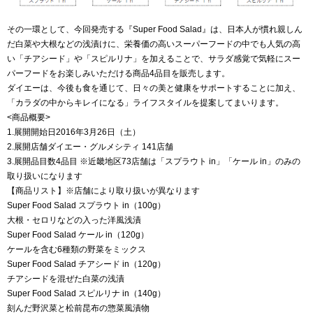
その一環として、今回発売する『Super Food Salad』は、日本人が慣れ親しん
だ白菜や大根などの浅漬けに、栄養価の高いスーパーフードの中でも人気の高
い「チアシード」や「スピルリナ」を加えることで、サラダ感覚で気軽にスー
パーフードをお楽しみいただける商品4品目を販売します。
ダイエーは、今後も食を通じて、日々の美と健康をサポートすることに加え、
「カラダの中からキレイになる」ライフスタイルを提案してまいります。
<商品概要>
1.展開開始日2016年3月26日（土）
2.展開店舗ダイエー・グルメシティ 141店舗
3.展開品目数4品目 ※近畿地区73店舗は「スプラウト in」「ケール in」のみの
取り扱いになります
【商品リスト】※店舗により取り扱いが異なります
Super Food Salad スプラウト in（100g）
大根・セロリなどの入った洋風浅漬
Super Food Salad ケール in（120g）
ケールを含む6種類の野菜をミックス
Super Food Salad チアシード in（120g）
チアシードを混ぜた白菜の浅漬
Super Food Salad スピルリナ in（140g）
刻んだ野沢菜と松前昆布の惣菜風漬物