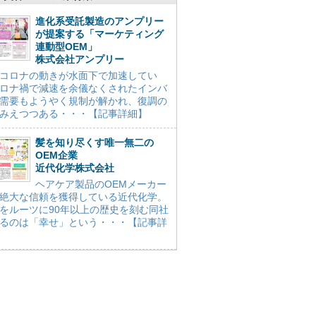
進化系受託製造のアンプリー
が提案する「マーケティング
連動型OEM」
株式会社アンプリー
コロナの動きが水面下で加速してい
ロナ禍で減速を余儀なくされたインバ
需要もようやく規制が解かれ、復調の
みえつつある・・・【記事詳細】
髪を知り尽くす唯一無二の
OEM企業
近代化学株式会社
ヘアケア製品のOEMメーカー
絶大な信頼を獲得している近代化学。
をルーツに90年以上の歴史を刻む同社
るのは「幸せ」という・・・【記事詳