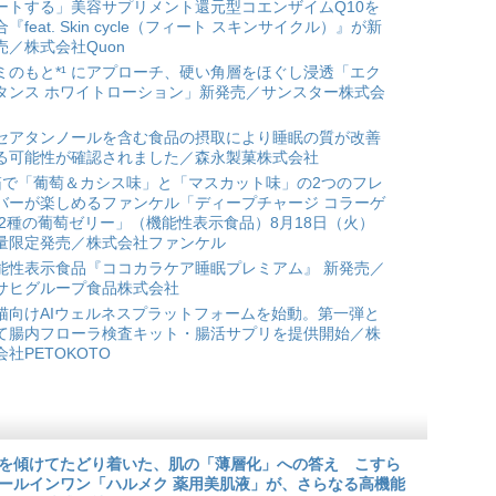
ートする」美容サプリメント還元型コエンザイムQ10を
合『feat. Skin cycle（フィート スキンサイクル）』が新
売／株式会社Quon
ミのもと*¹ にアプローチ、硬い角層をほぐし浸透「エク
タンス ホワイトローション」新発売／サンスター株式会
セアタンノールを含む食品の摂取により睡眠の質が改善
る可能性が確認されました／森永製菓株式会社
箱で「葡萄＆カシス味」と「マスカット味」の2つのフレ
バーが楽しめるファンケル「ディープチャージ コラーゲ
 2種の葡萄ゼリー」（機能性表示食品）8月18日（火）
量限定発売／株式会社ファンケル
能性表示食品『ココカラケア睡眠プレミアム』 新発売／
サヒグループ食品株式会社
猫向けAIウェルネスプラットフォームを始動。第一弾と
て腸内フローラ検査キット・腸活サプリを提供開始／株
会社PETOKOTO
を傾けてたどり着いた、肌の「薄層化」への答え こすら
ールインワン「ハルメク 薬用美肌液」が、さらなる高機能