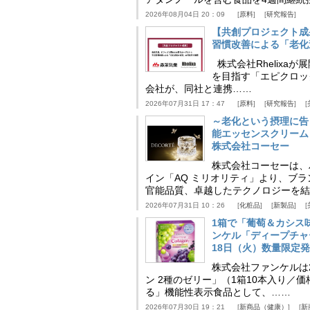
2026年08月04日 20：09
原料
研究報告
【共創プロジェクト成
習慣改善による「老化速
株式会社Rhelix
を目指す「エピクロッ
会社が、同社と連携……
2026年07月31日 17：47
原料
研究報告
～老化という摂理に告
能エッセンスクリーム
株式会社コーセー
株式会社コーセーは、
イン「AQ ミリオリティ」より、ブ
官能品質、卓越したテクノロジーを結
2026年07月31日 10：26
化粧品
新製品
1箱で「葡萄＆カシス
ンケル「ディープチャ
18日（火）数量限定
株式会社ファンケルは2
ン 2種のゼリー」（1箱10本入り／
る」機能性表示食品として、……
2026年07月30日 19：21
新商品（健康）
新