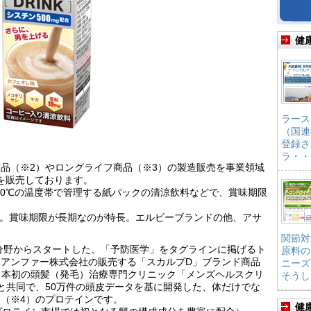
健
ラース
（国連
登録さ
ラ・・
品（※2）やロングライフ商品（※3）の製造販売を事業領域
品を販売しております。
ら10℃の温度帯で管理する紙パックの清涼飲料などで、賞味期限
料。賞味期限が長期なのが特長。エルビーブランドの他、アサ
関節対
療分野からスタートした、「予防医学」をタグラインに掲げるト
原料の
アンファー株式会社の販売する「スカルプD」ブランド商品
ニーズ
日本初の頭髪（発毛）治療専門クリニック「メンズヘルスクリ
そうし
）と共同で、50万件の頭皮データを基に開発した、体だけでな
（※4）のプロテインです。
健