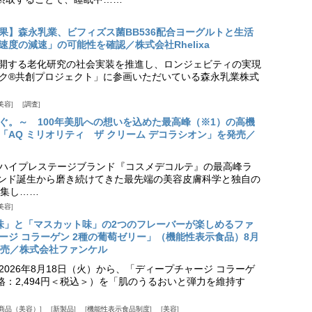
果】森永乳業、ビフィズス菌BB536配合ヨーグルトと生活
度の減速」の可能性を確認／株式会社Rhelixa
aが展開する老化研究の社会実装を推進し、ロンジェビティの実現
ク®共創プロジェクト」に参画いただいている森永乳業株式
美容
調査
ぐ。～ 100年美肌への想いを込めた最高峰（※1）の高機
「AQ ミリオリティ ザ クリーム デコラシオン」を発売／
ハイプレステージブランド『コスメデコルテ』の最高峰ラ
ランド誕生から磨き続けてきた最先端の美容皮膚科学と独自の
集し……
美容
味」と「マスカット味」の2つのフレーバーが楽しめるファ
ージ コラーゲン 2種の葡萄ゼリー」（機能性表示食品）8月
発売／株式会社ファンケル
026年8月18日（火）から、「ディープチャージ コラーゲ
価格：2,494円＜税込＞）を「肌のうるおいと弾力を維持す
商品（美容）
新製品
機能性表示食品制度
美容