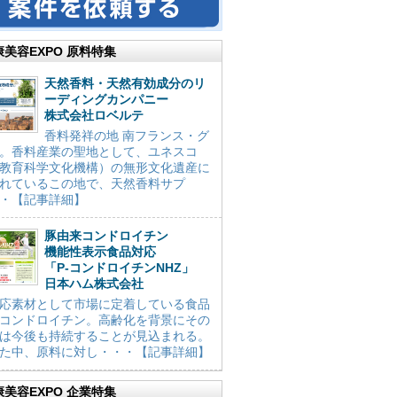
康美容EXPO 原料特集
天然香料・天然有効成分のリ
ーディングカンパニー
株式会社ロベルテ
香料発祥の地 南フランス・グ
。香料産業の聖地として、ユネスコ
教育科学文化機構）の無形文化遺産に
れているこの地で、天然香料サプ
・【記事詳細】
豚由来コンドロイチン
機能性表示食品対応
「P-コンドロイチンNHZ」
日本ハム株式会社
応素材として市場に定着している食品
コンドロイチン。高齢化を背景にその
は今後も持続することが見込まれる。
た中、原料に対し・・・【記事詳細】
康美容EXPO 企業特集