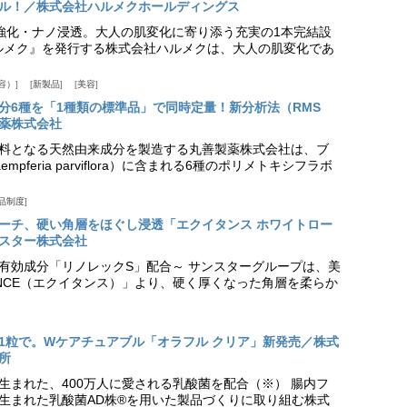
ル！／株式会社ハルメクホールディングス
ア強化・ナノ浸透。大人の肌変化に寄り添う充実の1本完結設
『ハルメク』を発行する株式会社ハルメクは、大人の肌変化であ
容）
新製品
美容
分6種を「1種類の標準品」で同時定量！新分析法（RMS
薬株式会社
料となる天然由来成分を製造する丸善製薬株式会社は、ブ
pferia parviflora）に含まれる6種のポリメトキシフラボ
品制度
プローチ、硬い角層をほぐし浸透「エクイタンス ホワイトロー
スター株式会社
美白有効成分「リノレックS」配合～ サンスターグループは、美
ANCE（エクイタンス）」より、硬く厚くなった角層を柔らか
1粒で。Wケアチュアブル「オラフル クリア」新発売／株式
所
生まれた、400万人に愛される乳酸菌を配合（※） 腸内フ
生まれた乳酸菌AD株®を用いた製品づくりに取り組む株式