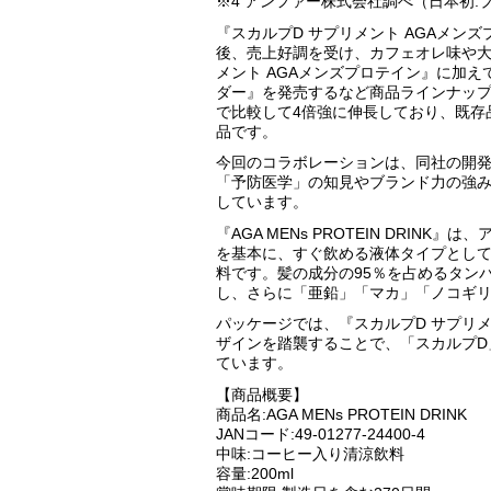
※4 アンファー株式会社調べ（日本初
『スカルプD サプリメント AGAメン
後、売上好調を受け、カフェオレ味や大容
メント AGAメンズプロテイン』に加え
ダー』を発売するなど商品ラインナップ
で比較して4倍強に伸長しており、既存
品です。
今回のコラボレーションは、同社の開発
「予防医学」の知見やブランド力の強
しています。
『AGA MENs PROTEIN DRI
を基本に、すぐ飲める液体タイプとし
料です。髪の成分の95％を占めるタンパ
し、さらに「亜鉛」「マカ」「ノコギ
パッケージでは、『スカルプD サプリ
ザインを踏襲することで、「スカルプD
ています。
【商品概要】
商品名:AGA MENs PROTEIN DRINK
JANコード:49-01277-24400-4
中味:コーヒー入り清涼飲料
容量:200ml