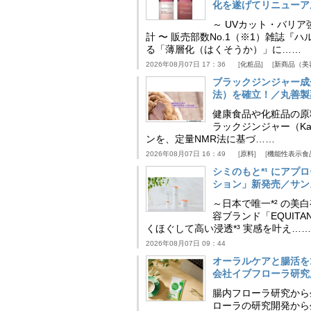
化を遂げてリニューア
～ UVカット・バリ
計 〜 販売部数No.1（※1）雑誌
る「薄層化（はくそうか）」に……
2026年08月07日 17：36
化粧品
新商品（美
ブラックジンジャー成
法）を確立！／丸善製
健康食品や化粧品の原
ラックジンジャー（Kaem
ンを、定量NMR法に基づ……
2026年08月07日 16：49
原料
機能性表示食
シミのもと*¹ にア
ション」新発売／サン
～日本で唯一*² の
容ブランド「EQUIT
くほぐして高い浸透*³ 実感を叶え……
2026年08月07日 09：44
オーラルケアと腸活を
会社イブフローラ研究
腸内フローラ研究から
ローラの研究開発から