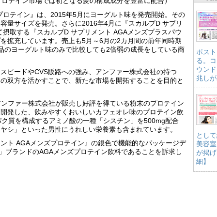
:プロテイン市場では初となる髪の構成成分を豊富に配合）
ズプロテイン』は、2015年5月にヨーグルト味を発売開始。その
量サイズを発売。さらに2016年4月に『スカルプD サプリ
て摂取する『スカルプD サプリメント AGAメンズプラスパウ
を拡充しています。売上も5月～6月の2カ月間の前年同時期
品のヨーグルト味のみで比較しても2倍弱の成長をしている商
ポスト
る。コ
ウンド
スピードやCVS販路への強み、アンファー株式会社の持つ
兆しが
みの双方を活かすことで、新たな市場を開拓することを目的と
NK』は、アンファー株式会社が販売し好評を得ている粉末のプロテイン
て開発した、飲みやすくおいしいカフェオレ味のプロテイン飲
ク質を構成するアミノ酸の一種「シスチン」を500mg配合
リヤシ」といった男性にうれしい栄養素も含まれています。
として
メント AGAメンズプロテイン』の銀色で機能的なパッケージデ
美容室
」ブランドのAGAメンズプロテイン飲料であることを訴求し
が掲げ
細】