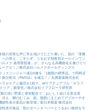
表
客様の切実な声に耳を傾けてたどり着いた、肌の「薄層
」への答え こすらず、うるおす朝夜別オールインワン
ハルメク 薬用美肌液」が、さらなる高機能化を遂げてリ
ューアル！／株式会社ハルメクホールディングス
ラックジンジャー成分6種を「1種類の標準品」で同時定
！新分析法（RMS法）を確立！／丸善製薬株式会社
ーラルケアと腸活を1粒で。Wケアチュアブル「オラフ
 クリア」新発売／株式会社イブフローラ研究所
種類の赤い野菜と果実配合で、おいしく続ける美活習
。冷え、脚のむくみ、肌、脂肪にまとめてアプローチす
機能性表示食品が新登場／新日本製薬 株式会社
能性表示食品「肌のターンオーバーとうるおい維持をサ