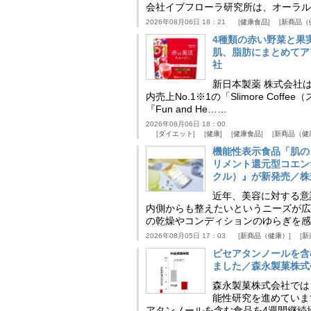
会社イブフローラ研究所は、オーラル
2026年08月06日 18：21
健康食品
新商品（
4種類の赤い野菜と果
肌、脂肪にまとめてア
社
新日本製薬 株式会社
内売上No.1※1の「Slimore C
『Fun and He……
2026年08月06日 18：00
ダイエット
健康
健康食品
新商品（健
機能性表示食品「肌の
リメント還元型コエンザイム
クル）』が新発売／株
近年、美容に対する意
内側からも整えたいというニーズが広
の乾燥やコンディションのゆらぎを感
2026年08月05日 17：03
新商品（健康）
新
ピセアタンノールを含
ました／森永製菓株式
森永製菓株式会社では
能性研究を進めていま
アタンノールを含む食品を4週間継続