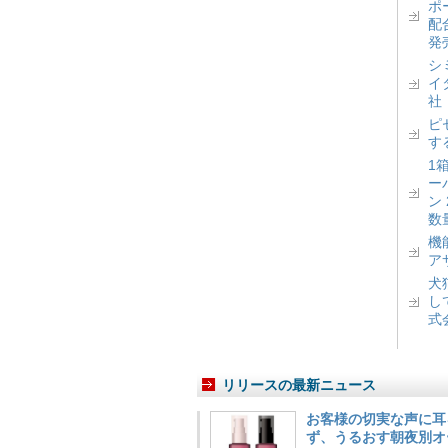
ポ
配
発
シ
イ
社
ピ
す
1
ー
ン
数
機
ア
犬
し
式
リリースの最新ニュース
お客様の切実な声に耳
ず、うるおす朝夜別オ