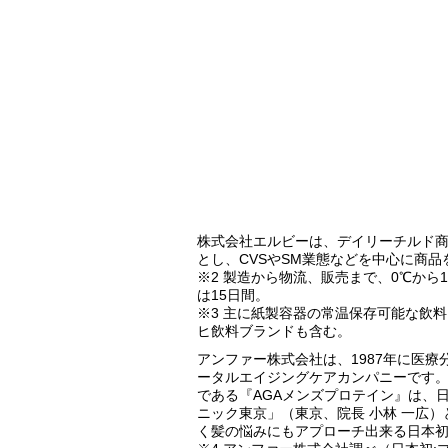
株式会社エルビーは、デイリーチルド商
とし、CVSやSM業態などを中心に商
※2 製造から物流、販売まで、0℃か
は15日間。
※3 主に紙製容器の常温保存可能な飲
ヒ飲料ブランドも含む。
アンファー株式会社は、1987年に医
ータルエイジングケアカンパニーです。
である『AGAメンズプロテイン』は、
ニック東京」（東京、院長 小林 一広
く髪の悩みにもアプローチ出来る日本初