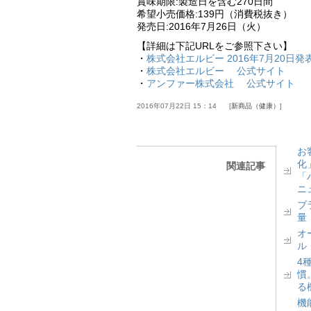
賞味期限:製造日を含む270日間
希望小売価格:139円（消費税抜き）
発売日:2016年7月26日（火）
【詳細は下記URLをご参照下さい】
・
株式会社エルビー 2016年7月20日発
・
株式会社エルビー 公式サイト
・
アンファー株式会社 公式サイト
2016年07月22日 15：14
新商品（健康）
お
化
関連記事
「
ニ
ブ
量
オ
ル
4
慣
る
機