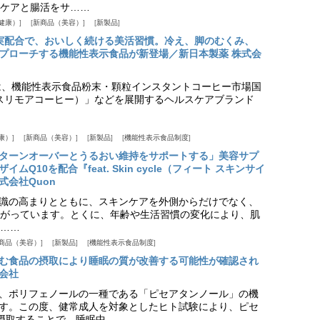
ケアと腸活をサ……
健康）
新商品（美容）
新製品
実配合で、おいしく続ける美活習慣。冷え、脚のむくみ、
プローチする機能性表示食品が新登場／新日本製薬 株式会
は、機能性表示食品粉末・顆粒インスタントコーヒー市場国
offee（スリモアコーヒー）」などを展開するヘルスケアブランド
康）
新商品（美容）
新製品
機能性表示食品制度
ターンオーバーとうるおい維持をサポートする」美容サプ
Q10を配合『feat. Skin cycle（フィート スキンサイ
式会社Quon
識の高まりとともに、スキンケアを外側からだけでなく、
がっています。とくに、年齢や生活習慣の変化により、肌
……
商品（美容）
新製品
機能性表示食品制度
む食品の摂取により睡眠の質が改善する可能性が確認され
会社
、ポリフェノールの一種である「ピセアタンノール」の機
す。この度、健常成人を対象としたヒト試験により、ピセ
摂取することで、睡眠中……