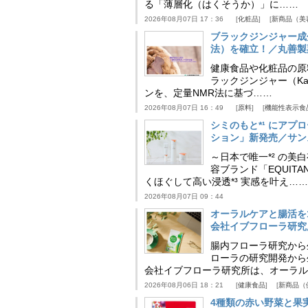
る「薄層化（はくそうか）」に……
2026年08月07日 17：36
化粧品
新商品（美
ブラックジンジャー成
法）を確立！／丸善製
健康食品や化粧品の原
ラックジンジャー（Kaem
ンを、定量NMR法に基づ……
2026年08月07日 16：49
原料
機能性表示食
シミのもと*¹ にア
ション」新発売／サン
～日本で唯一*² の
容ブランド「EQUIT
くほぐして高い浸透*³ 実感を叶え……
2026年08月07日 09：44
オーラルケアと腸活を
会社イブフローラ研究
腸内フローラ研究から
ローラの研究開発から
会社イブフローラ研究所は、オーラル
2026年08月06日 18：21
健康食品
新商品（
4種類の赤い野菜と果