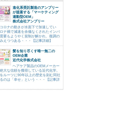
進化系受託製造のアンプリー
が提案する「マーケティング
連動型OEM」
株式会社アンプリー
コロナの動きが水面下で加速してい
ロナ禍で減速を余儀なくされたインバ
需要もようやく規制が解かれ、復調の
みえつつある・・・【記事詳細】
髪を知り尽くす唯一無二の
OEM企業
近代化学株式会社
ヘアケア製品のOEMメーカー
絶大な信頼を獲得している近代化学。
をルーツに90年以上の歴史を刻む同社
るのは「幸せ」という・・・【記事詳