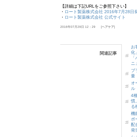
【詳細は下記URLをご参照下さい】
・
ロート製薬株式会社 2016年7月28日
・
ロート製薬株式会社 公式サイト
2016年07月29日 12：29
ヘアケア
お
化
関連記事
「
ニ
ブ
量
オ
ル
4
慣
る
機
ポ
配
発