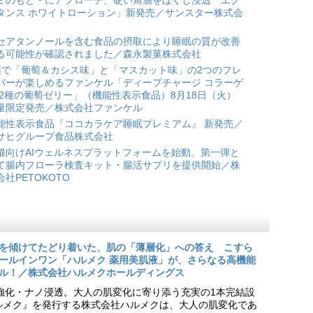
ミのもと*¹ にアプローチ、硬い角層をほぐし浸透「エク
タンス ホワイトローション」新発売／サンスター株式会
セアタンノールを含む食品の摂取により睡眠の質が改善
る可能性が確認されました／森永製菓株式会社
箱で「葡萄＆カシス味」と「マスカット味」の2つのフレ
バーが楽しめるファンケル「ディープチャージ コラーゲ
 2種の葡萄ゼリー」（機能性表示食品）8月18日（火）
量限定発売／株式会社ファンケル
能性表示食品『ココカラケア睡眠プレミアム』 新発売／
サヒグループ食品株式会社
猫向けAIウェルネスプラットフォームを始動。第一弾と
て腸内フローラ検査キット・腸活サプリを提供開始／株
会社PETOKOTO
を傾けてたどり着いた、肌の「薄層化」への答え こすら
ールインワン「ハルメク 薬用美肌液」が、さらなる高機能
ル！／株式会社ハルメクホールディングス
ア強化・ナノ浸透。大人の肌変化に寄り添う充実の1本完結設
『ハルメク』を発行する株式会社ハルメクは、大人の肌変化であ