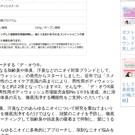
ポスト
る。コ
ウンド
兆しが
ーチする『デ・オウ®』
なる加齢臭や体臭、汗臭などのニオイ対策ブランドとして、
ングウォッシュ」の発売からスタートしました。近年では「スメ
男性のニオイケア意識の高まりにより、男性用ボディウォッシ
として
すると約2.2倍となっています※2。そんな中、「デ・オウ®薬
美容室
性用ボディウォッシュ市場販売金額No.1※3を達成。水に溶
が掲げ
や体臭の元も、徹底洗浄する機能性をご支持いただいていま
細】
臭、汗臭などのあらゆるニオイについて研究を重ねてまいり
臭を徹底洗浄するだけではなく、頭髪のニオイを予防し、徹底
コーティングして加齢臭や頭皮臭の吸着まで抑制し、髪にうる
あらゆるニオイに多角的にアプローチし、深刻なニオイ悩みを