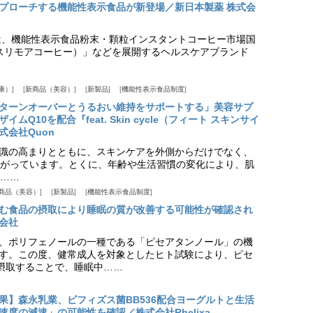
プローチする機能性表示食品が新登場／新日本製薬 株式会
は、機能性表示食品粉末・顆粒インスタントコーヒー市場国
offee（スリモアコーヒー）」などを展開するヘルスケアブランド
康）
新商品（美容）
新製品
機能性表示食品制度
ターンオーバーとうるおい維持をサポートする」美容サプ
Q10を配合『feat. Skin cycle（フィート スキンサイ
式会社Quon
識の高まりとともに、スキンケアを外側からだけでなく、
がっています。とくに、年齢や生活習慣の変化により、肌
……
商品（美容）
新製品
機能性表示食品制度
む食品の摂取により睡眠の質が改善する可能性が確認され
会社
、ポリフェノールの一種である「ピセアタンノール」の機
す。この度、健常成人を対象としたヒト試験により、ピセ
摂取することで、睡眠中……
果】森永乳業、ビフィズス菌BB536配合ヨーグルトと生活
度の減速」の可能性を確認／株式会社Rhelixa