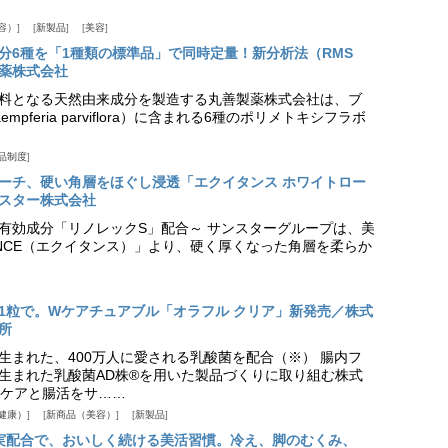
容）
新製品
美容
分6種を「1種類の標準品」で同時定量！新分析法（RMS
薬株式会社
料となる天然由来成分を製造する丸善製薬株式会社は、ブ
pferia parviflora）に含まれる6種のポリメトキシフラボ
品制度
プローチ、硬い角層をほぐし浸透「エクイタンス ホワイトロー
スター株式会社
美白有効成分「リノレックS」配合～ サンスターグループは、美
ANCE（エクイタンス）」より、硬く厚くなった角層を柔らか
1粒で。Wケアチュアブル「オラフル クリア」新発売／株式
所
生まれた、400万人に愛される乳酸菌を配合（※） 腸内フ
生まれた乳酸菌AD株®を用いた製品づくりに取り組む株式
ケアと腸活をサ……
健康）
新商品（美容）
新製品
実配合で、おいしく続ける美活習慣。冷え、脚のむくみ、