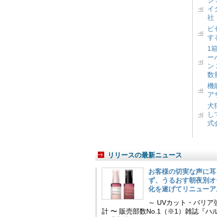
シ
イ
社
ピ
す
1
ー
ン
数
機
ア
犬
し
式
リリースの最新ニュース
お客様の切実な声に耳
ず、うるおす朝夜別オ
化を遂げてリニューア
～ UVカット・バリ
計 〜 販売部数No.1（※1）雑誌