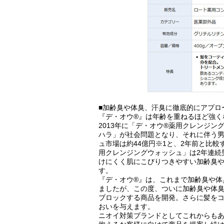
■加齢臭や体臭、汗臭に徹底的にアプロ
『デ・オウ®』は年齢を重ねるほど強く
2013年に「デ・オウ®薬用クレンジ
ハラ」が社会問題となり、それに伴う
ュ市場は約44億円※1と、2年前と比較
用クレンジングウォッシュ」は2年連続男
けにくく肌にこびりつきやすい加齢臭
す。
『デ・オウ®』は、これまで加齢臭や体
ましたが、この度、ついに加齢臭や体
ブロックする商品を開発。さらに髪を
おいを与えます。
ニオイ対策ブランドとしてこれからも