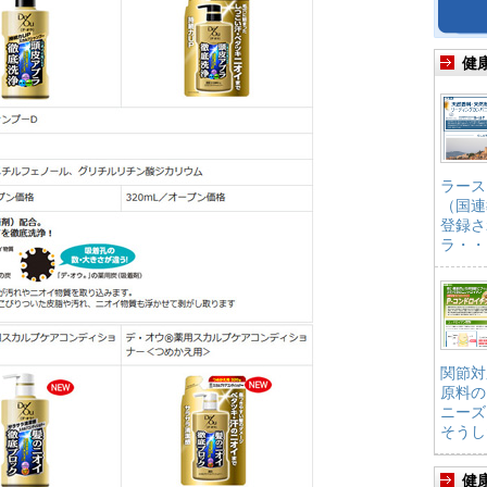
健
ラース
（国連
登録さ
ラ・・
関節対
原料の
ニーズ
そうし
健