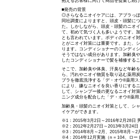
抱えるお客様に向けて商品を提案し続
■発売の背景
◎さらなるニオイケアには、アブラっ
同社調査によりますと、頭皮・頭髪につい
た。しかしながら、頭皮・頭髪のニオ
て、初めて気づく人も多いようです。加
とも言われています。ボディのニオイ
とがニオイ対策には重要です。また、
ります。コンディショナーのコンディ
そうではない成分があります。加齢臭
したコンディショナーで髪を補修する
そこで、加齢臭や体臭、汗臭など年齢を
ら、汚れやニオイ物質を取り込む薬用
ブラを徹底洗浄する「デ・オウ®薬用ス
により、嫌なニオイを良い香りにする
して、シャンプー後の更なるニオイ対
ニング成分を配合した「デ・オウ®薬用
加齢臭・頭髪のニオイ対策として、シ
イケアができます。
※1：2015年3月2日～2016年2月
※2：2012年2月27日～2013年3
※3：2014年8月～2月、2015年8
※4：2014年12月実施（n = 104、ロ