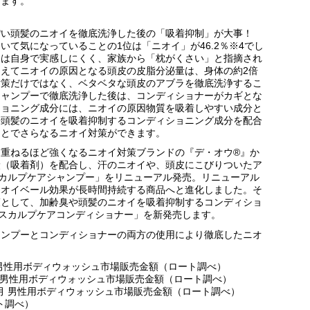
けます。
ぽい頭髪のニオイを徹底洗浄した後の「吸着抑制」が大事！
て気になっていることの1位は「ニオイ」が46.2％※4でし
イは自身で実感しにくく、家族から「枕がくさい」と指摘され
えてニオイの原因となる頭皮の皮脂分泌量は、身体の約2倍
対策だけではなく、ベタベタな頭皮のアブラを徹底洗浄するこ
シャンプーで徹底洗浄した後は、コンディショナーがカギとな
ショニング成分には、ニオイの原因物質を吸着しやすい成分と
や頭髪のニオイを吸着抑制するコンディショニング成分を配合
ことでさらなるニオイ対策ができます。
重ねるほど強くなるニオイ対策ブランドの『デ・オウ®』か
炭（吸着剤）を配合し、汗のニオイや、頭皮にこびりついたア
カルプケアシャンプー」をリニューアル発売。リニューアル
ニオイベール効果が長時間持続する商品へと進化しました。そ
策として、加齢臭や頭髪のニオイを吸着抑制するコンディショ
スカルプケアコンディショナー」を新発売します。
ャンプーとコンディショナーの両方の使用により徹底したニオ
28日 男性用ボディウォッシュ市場販売金額（ロート調べ）
月24日 男性用ボディウォッシュ市場販売金額（ロート調べ）
月～2月 男性用ボディウォッシュ市場販売金額（ロート調べ）
ート調べ）