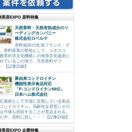
康美容EXPO 原料特集
天然香料・天然有効成分のリ
ーディングカンパニー
株式会社ロベルテ
香料発祥の地 南フランス・グ
。香料産業の聖地として、ユネスコ
教育科学文化機構）の無形文化遺産に
れているこの地で、天然香料サプ
・【記事詳細】
豚由来コンドロイチン
機能性表示食品対応
「P-コンドロイチンNHZ」
日本ハム株式会社
応素材として市場に定着している食品
コンドロイチン。高齢化を背景にその
は今後も持続することが見込まれる。
た中、原料に対し・・・【記事詳細】
康美容EXPO 企業特集