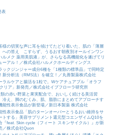
発表
客様の切実な声に耳を傾けてたどり着いた、肌の「薄層
」への答え こすらず、うるおす朝夜別オールインワン
ハルメク 薬用美肌液」が、さらなる高機能化を遂げてリ
ューアル！／株式会社ハルメクホールディングス
ラックジンジャー成分6種を「1種類の標準品」で同時定
！新分析法（RMS法）を確立！／丸善製薬株式会社
ーラルケアと腸活を1粒で。Wケアチュアブル「オラフ
 クリア」新発売／株式会社イブフローラ研究所
種類の赤い野菜と果実配合で、おいしく続ける美活習
。冷え、脚のむくみ、肌、脂肪にまとめてアプローチす
機能性表示食品が新登場／新日本製薬 株式会社
能性表示食品「肌のターンオーバーとうるおい維持をサ
ートする」美容サプリメント還元型コエンザイムQ10を
合『feat. Skin cycle（フィート スキンサイクル）』が新
売／株式会社Quon