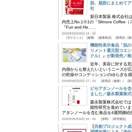
肌、脂肪にまとめてア
社
新日本製薬 株式会社
内売上No.1※1の「Slimore C
『Fun and He……
2026年08月06日 18：00
ダイエット
健康
健康食品
新商品（健
機能性表示食品「肌の
リメント還元型コエンザイム
クル）』が新発売／株
近年、美容に対する意
内側からも整えたいというニーズが広
の乾燥やコンディションのゆらぎを感
2026年08月05日 17：03
新商品（健康）
新
ピセアタンノールを含
ました／森永製菓株式
森永製菓株式会社では
能性研究を進めていま
アタンノールを含む食品を4週間継続
2026年08月04日 20：09
原料
研究報告
【共創プロジェクト成
習慣改善による「老化速