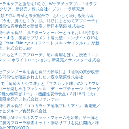
ーラルケアと腸活を1粒で。Wケアチュアブル「オラフ
 クリア」新発売／株式会社イブフローラ研究所
種類の赤い野菜と果実配合で、おいしく続ける美活習
。冷え、脚のむくみ、肌、脂肪にまとめてアプローチす
機能性表示食品が新登場／新日本製薬 株式会社
能性表示食品「肌のターンオーバーとうるおい維持をサ
ートする」美容サプリメント還元型コエンザイムQ10を
合『feat. Skin cycle（フィート スキンサイクル）』が新
売／株式会社Quon
ミのもと*¹ にアプローチ、硬い角層をほぐし浸透「エク
タンス ホワイトローション」新発売／サンスター株式会
セアタンノールを含む食品の摂取により睡眠の質が改善
る可能性が確認されました／森永製菓株式会社
箱で「葡萄＆カシス味」と「マスカット味」の2つのフレ
バーが楽しめるファンケル「ディープチャージ コラーゲ
 2種の葡萄ゼリー」（機能性表示食品）8月18日（火）
量限定発売／株式会社ファンケル
能性表示食品『ココカラケア睡眠プレミアム』 新発売／
サヒグループ食品株式会社
猫向けAIウェルネスプラットフォームを始動。第一弾と
て腸内フローラ検査キット・腸活サプリを提供開始／株
会社PETOKOTO