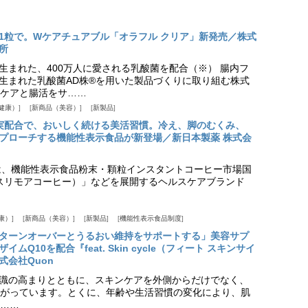
1粒で。Wケアチュアブル「オラフル クリア」新発売／株式
所
生まれた、400万人に愛される乳酸菌を配合（※） 腸内フ
生まれた乳酸菌AD株®を用いた製品づくりに取り組む株式
ケアと腸活をサ……
健康）
新商品（美容）
新製品
実配合で、おいしく続ける美活習慣。冷え、脚のむくみ、
プローチする機能性表示食品が新登場／新日本製薬 株式会
は、機能性表示食品粉末・顆粒インスタントコーヒー市場国
offee（スリモアコーヒー）」などを展開するヘルスケアブランド
康）
新商品（美容）
新製品
機能性表示食品制度
ターンオーバーとうるおい維持をサポートする」美容サプ
Q10を配合『feat. Skin cycle（フィート スキンサイ
式会社Quon
識の高まりとともに、スキンケアを外側からだけでなく、
がっています。とくに、年齢や生活習慣の変化により、肌
……