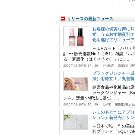
リリースの最新ニュース
お客様の切実な声に耳
ず、うるおす朝夜別オ
化を遂げてリニューア
～ UVカット・バリ
計 〜 販売部数No.1（※1）雑誌
る「薄層化（はくそうか）」に……
2026年08月07日 17：36
化粧品
新商品（美
ブラックジンジャー成
法）を確立！／丸善製
健康食品や化粧品の原
ラックジンジャー（Kaem
ンを、定量NMR法に基づ……
2026年08月07日 16：49
原料
機能性表示食
シミのもと*¹ にア
ション」新発売／サン
～日本で唯一*² の
容ブランド「EQUIT