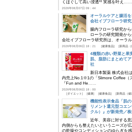
くほぐして高い浸透*³ 実感を叶え……
2026年08月07日 09：44
オーラルケアと腸活を
会社イブフローラ研究
腸内フローラ研究から
ローラの研究開発から
会社イブフローラ研究所は、オーラル
2026年08月06日 18：21
健康食品
新商品（
4種類の赤い野菜と果
肌、脂肪にまとめてア
社
新日本製薬 株式会社
内売上No.1※1の「Slimore C
『Fun and He……
2026年08月06日 18：00
ダイエット
健康
健康食品
新商品（健
機能性表示食品「肌の
リメント還元型コエンザイム
クル）』が新発売／株
近年、美容に対する意
内側からも整えたいというニーズが広
の乾燥やコンディションのゆらぎを感