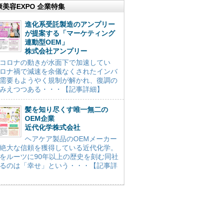
康美容EXPO 企業特集
進化系受託製造のアンプリー
が提案する「マーケティング
連動型OEM」
株式会社アンプリー
コロナの動きが水面下で加速してい
ロナ禍で減速を余儀なくされたインバ
需要もようやく規制が解かれ、復調の
みえつつある・・・【記事詳細】
髪を知り尽くす唯一無二の
OEM企業
近代化学株式会社
ヘアケア製品のOEMメーカー
絶大な信頼を獲得している近代化学。
をルーツに90年以上の歴史を刻む同社
るのは「幸せ」という・・・【記事詳