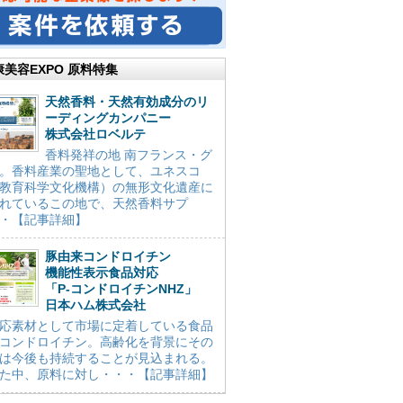
康美容EXPO 原料特集
天然香料・天然有効成分のリ
ーディングカンパニー
株式会社ロベルテ
香料発祥の地 南フランス・グ
。香料産業の聖地として、ユネスコ
教育科学文化機構）の無形文化遺産に
れているこの地で、天然香料サプ
・【記事詳細】
豚由来コンドロイチン
機能性表示食品対応
「P-コンドロイチンNHZ」
日本ハム株式会社
応素材として市場に定着している食品
コンドロイチン。高齢化を背景にその
は今後も持続することが見込まれる。
た中、原料に対し・・・【記事詳細】