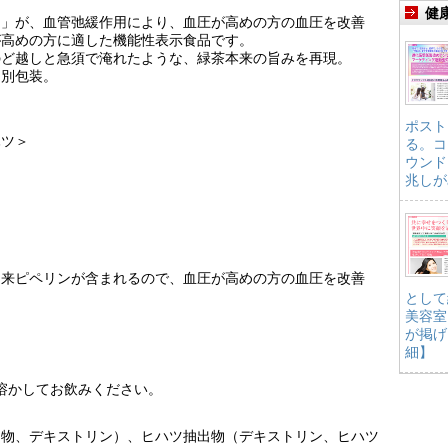
健
ン」が、血管弛緩作用により、血圧が高めの方の血圧を改善
が高めの方に適した機能性表示食品です。
のど越しと急須で淹れたような、緑茶本来の旨みを再現。
個別包装。
ポスト
ハツ＞
る。コ
ウンド
兆しが
由来ピペリンが含まれるので、血圧が高めの方の血圧を改善
として
美容室
が掲げ
細】
に溶かしてお飲みください。
出物、デキストリン）、ヒハツ抽出物（デキストリン、ヒハツ