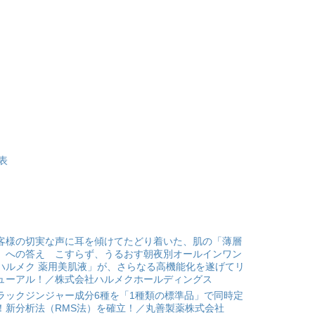
表
客様の切実な声に耳を傾けてたどり着いた、肌の「薄層
」への答え こすらず、うるおす朝夜別オールインワン
ハルメク 薬用美肌液」が、さらなる高機能化を遂げてリ
ューアル！／株式会社ハルメクホールディングス
ラックジンジャー成分6種を「1種類の標準品」で同時定
！新分析法（RMS法）を確立！／丸善製薬株式会社