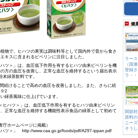
健
緑植物で、ヒハツの果実は調味料等として国内外で昔から食さ
たエキスに含まれるピペリンに注目しました。
ラース
（国連
ヒハツ＞」は、血圧低下作用を有するヒハツ由来ピペリンを機
登録さ
めの方の血圧を改善し、正常な血圧を維持するという届出表示
ラ・・
粉末緑茶飲料です。
2週間続けることで高めの血圧を改善しました。また、さらに続
※2
しい緑茶風味に仕上げています。
＜ヒハツ＞」は、血圧低下作用を有するヒハツ由来ピペリン
し、正常な血圧を維持する機能性表示食品の緑茶として初めて
関節対
原料の
ニーズ
者庁ホームページに掲載）
そうし
://www.caa.go.jp/foods/pdf/A297-ippan.pdf