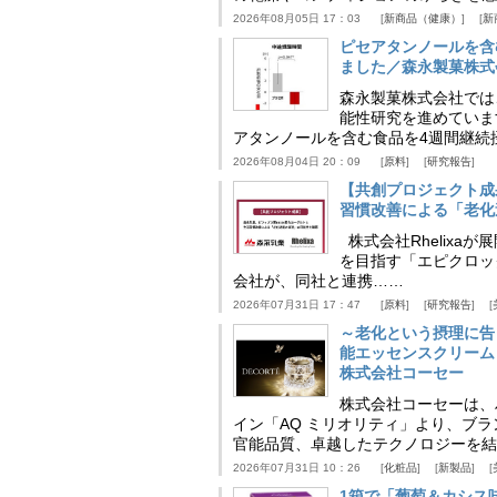
2026年08月05日 17：03
新商品（健康）
新
ピセアタンノールを含
ました／森永製菓株式
森永製菓株式会社では
能性研究を進めていま
アタンノールを含む食品を4週間継続
2026年08月04日 20：09
原料
研究報告
【共創プロジェクト成
習慣改善による「老化速
株式会社Rhelix
を目指す「エピクロッ
会社が、同社と連携……
2026年07月31日 17：47
原料
研究報告
～老化という摂理に告
能エッセンスクリーム
株式会社コーセー
株式会社コーセーは、
イン「AQ ミリオリティ」より、ブ
官能品質、卓越したテクノロジーを結
2026年07月31日 10：26
化粧品
新製品
1箱で「葡萄＆カシス