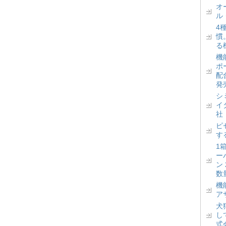
オ
ル
4
慣
る
機
ポ
配
発
シ
イ
社
ピ
す
1
ー
ン
数
機
ア
犬
し
式