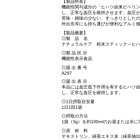
【製品特長】
機能性関与成分の「ヒハツ由来ピペリ
し、正常な血圧を維持させます。血圧
苦味・雑味の少ない、すっきりとした
外出先等にも持ち運びが便利なアルミ
【製品概要】
◎製 品 名
ナチュラルケア 粉末スティック＜ヒ
◎製 品 区 分
機能性表示食品
◎届 出 番 号
A297
◎届 出 表 示
本品には血圧低下作用を有するヒハツ
し、正常な血圧を維持します。
◎1日摂取目安量
1日1回1袋
◎摂取の方法
1袋（3g）を約100mlのお湯または水
◎原 材 料
デキストリン、緑茶エキス末（緑茶抽