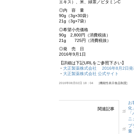
エキス）、米、緑茶／ビタミンC
◎内 容 量
90g（3g×30袋）
21g（3g×7袋）
◎希望小売価格
90g 2,800円（消費税抜）
21g 725円（消費税抜）
◎発 売 日
2016年9月1日
【詳細は下記URLをご参照下さい】
・
大正製薬株式会社 2016年8月2日発
・
大正製薬株式会社 公式サイト
2016年08月02日 18：04
機能性表示食品制度
お
化
関連記事
「
ニ
ブ
量