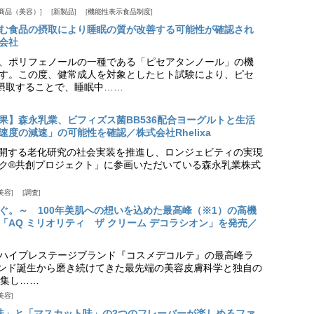
商品（美容）
新製品
機能性表示食品制度
む食品の摂取により睡眠の質が改善する可能性が確認され
会社
、ポリフェノールの一種である「ピセアタンノール」の機
す。この度、健常成人を対象としたヒト試験により、ピセ
摂取することで、睡眠中……
果】森永乳業、ビフィズス菌BB536配合ヨーグルトと生活
度の減速」の可能性を確認／株式会社Rhelixa
aが展開する老化研究の社会実装を推進し、ロンジェビティの実現
ク®共創プロジェクト」に参画いただいている森永乳業株式
美容
調査
ぐ。～ 100年美肌への想いを込めた最高峰（※1）の高機
「AQ ミリオリティ ザ クリーム デコラシオン」を発売／
ハイプレステージブランド『コスメデコルテ』の最高峰ラ
ランド誕生から磨き続けてきた最先端の美容皮膚科学と独自の
集し……
美容
味」と「マスカット味」の2つのフレーバーが楽しめるファ