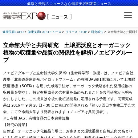
健康と美容のニュースなら健康美容EXPOニュース
健康美容EXPO
健康美容EXPOニュース
リリース：TOP
研究報告
立命館大学と共同研究
立命館大学と共同研究 土壌肥沃度とオーガニック
植物の収穫量や品質の関係性を解析/ノエビアグルー
プ
ノエビアグループと立命館大学久保 幹（生命科学部・教授）は、ノエビア自社
農場「北海道暑寒別岳パイロットファーム」の有機 JAS※1圃場において土壌肥
沃度指標（SOFIX）を用いた栽培手法が、オーガニック栽培された薬用植物の
収穫量を増やし、特定有用成分の含有量を高められることを共同研究から明ら
かにしました。この成果は今後の化粧品開発に応用される予定です。同研究成
果は 2016 年 9 月 28 日～30 日に富山で開催される「第 68 回日本生物工学会大
会」にて立命館大学より発表されます（ノエビアは共同演者）。
※1 有機 JAS：有機食品の日本農林規格
【研究の背景】
自然派・オーガニック化粧品市場は、お客さまの環境重視と自然志向の高まり
により年々拡大傾向にあります。そのような中、独自のオーガニック化粧品の