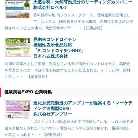
天然香料・天然有効成分のリーディングカンパニー
株式会社ロベルテ
香料発祥の地 南フランス・グラース。香料産業の聖地とし
て、ユネスコ（国連教育科学文化機構）の無形文化遺産に登
録されているこの地で、天然香料サプラ・・・【記事詳細】
豚由来コンドロイチン
機能性表示食品対応
「P-コンドロイチンNHZ」
日本ハム株式会社
関節対応素材として市場に定着している食品原料のコンドロイチン。高齢化
を背景にそのニーズは今後も持続することが見込まれる。そうした中、原料
に対し・・・【記事詳細】
健康美容EXPO 企業特集
進化系受託製造のアンプリーが提案する「マーケテ
ィング連動型OEM」
株式会社アンプリー
ポストコロナの動きが水面下で加速している。コロナ禍で減
速を余儀なくされたインバウンド需要もようやく規制が解かれ、復調の兆し
がみえつつある・・・【記事詳細】