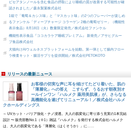
ピセアタンノールを含む食品の摂取により睡眠の質が改善する可能性が確
認されました／森永製菓株式会社
1箱で「葡萄＆カシス味」と「マスカット味」の2つのフレーバーが楽しめ
るファンケル「ディープチャージ コラーゲン 2種の葡萄ゼリー」（機能性
表示食品）8月18日（火）数量限定発売／株式会社ファンケル
機能性表示食品『ココカラケア睡眠プレミアム』 新発売／アサヒグルー
プ食品株式会社
犬猫向けAIウェルネスプラットフォームを始動。第一弾として腸内フロー
ラ検査キット・腸活サプリを提供開始／株式会社PETOKOTO
リリースの最新ニュース
お客様の切実な声に耳を傾けてたどり着いた、肌の
「薄層化」への答え こすらず、うるおす朝夜別オ
ールインワン「ハルメク 薬用美肌液」が、さらなる
高機能化を遂げてリニューアル！／株式会社ハルメ
クホールディングス
～ UVカット・バリア強化・ナノ浸透。大人の肌変化に寄り添う充実の1本完結
設計 〜 販売部数No.1（※1）雑誌『ハルメク』を発行する株式会社ハルメク
は、大人の肌変化である「薄層化（はくそうか）」に……