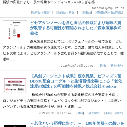
習慣の変化により、肌の乾燥やコンディションのゆらぎを感……
2026年08月05日 17：03
新商品（健康）
新商品（美容）
新製品
機能性表示食品制度
ピセアタンノールを含む食品の摂取により睡眠の質
が改善する可能性が確認されました／森永製菓株式
会社
森永製菓株式会社では、ポリフェノールの一種である「ピセ
アタンノール」の機能性研究を進めています。この度、健常成人を対象とした
ヒト試験により、ピセアタンノールを含む食品を4週間継続摂取することで、睡
眠中……
2026年08月04日 20：09
原料
研究報告
【共創プロジェクト成果】森永乳業、ビフィズス菌
BB536配合ヨーグルトと生活習慣改善による「老化
速度の減速」の可能性を確認／株式会社Rhelixa
株式会社Rhelixaが展開する老化研究の社会実装を推進し、
ロンジェビティの実現を目指す「エピクロック®共創プロジェクト」に参画い
ただいている森永乳業株式会社が、同社と連携……
2026年07月31日 17：47
原料
研究報告
美容
調査
～老化という摂理に告ぐ。～ 100年美肌への想いを