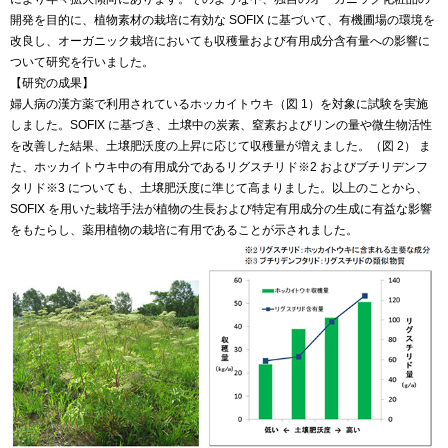
開発を目的に、植物素材の栽培に有効な SOFIX に基づいて、有機圃場の環境を
改良し、オーガニック栽培においても収穫量および有用成分含有量への影響に
ついて研究を行いました。
【研究の成果】
婦人病の漢方薬で利用されているホッカイトウキ（図 1）を対象に試験を実施
しました。SOFIX に基づき、土壌中の炭素、窒素およびリンの量や微生物活性
を改善した結果、土壌肥沃度の上昇に応じて収穫量が増えました。（図 2） ま
た、ホッカイトウキ中の有用成分であるリグスチリド※2 およびブチリデンフ
タリド※3 についても、土壌肥沃度に準じて高まりました。以上のことから、
SOFIX を用いた栽培手法が植物の生長および特定有用成分の生成に有益な影響
をもたらし、薬用植物の栽培に有用であることが示されました。