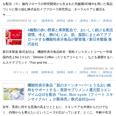
を配合（※） 腸内フローラの研究開発から生まれた乳酸菌AD株®を用いた製品
づくりに取り組む株式会社イブフローラ研究所は、オーラルケアと腸活を
サ……
2026年08月06日 18：21
健康食品
新商品（健康）
新商品（美容）
新製品
4種類の赤い野菜と果実配合で、おいしく続ける美活
習慣。冷え、脚のむくみ、肌、脂肪にまとめてアプ
ローチする機能性表示食品が新登場／新日本製薬 株
式会社
新日本製薬 株式会社は、機能性表示食品粉末・顆粒インスタントコーヒー市場
国内売上No.1※1の「Slimore Coffee（スリモアコーヒー）」などを展開するヘ
ルスケアブランド『Fun and He……
2026年08月06日 18：00
ダイエット
健康
健康食品
新商品（健康）
新商品（美容）
新製品
機能性表示食品制度
機能性表示食品「肌のターンオーバーとうるおい維
持をサポートする」美容サプリメント還元型コエン
ザイムQ10を配合『feat. Skin cycle（フィート スキ
ンサイクル）』が新発売／株式会社Quon
近年、美容に対する意識の高まりとともに、スキンケアを外側からだけでな
く、内側からも整えたいというニーズが広がっています。とくに、年齢や生活