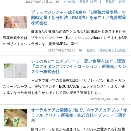
2026年08月07日 17：36
化粧品
新商品（美容）
新製品
美容
ブラックジンジャー成分6種を「1種類の標準品」で
同時定量！新分析法（RMS法）を確立！／丸善製薬
株式会社
健康食品や化粧品の原料となる天然由来成分を製造する丸善
製薬株式会社は、ブラックジンジャー（Kaempferia parviflora）に含まれる6種
のポリメトキシフラボンを、定量NMR法に基づ……
2026年08月07日 16：49
原料
機能性表示食品制度
シミのもと*¹ にアプローチ、硬い角層をほぐし浸透
「エクイタンス ホワイトローション」新発売／サン
スター株式会社
～日本で唯一*² の美白有効成分「リノレックS」配合～ サン
スターグループは、美容ブランド「EQUITANCE（エクイタンス）」より、硬
く厚くなった角層を柔らかくほぐして高い浸透*³ 実感を叶え……
2026年08月07日 09：44
オーラルケアと腸活を1粒で。Wケアチュアブル「オ
ラフル クリア」新発売／株式会社イブフローラ研究
所
腸内フローラ研究から生まれた、400万人に愛される乳酸菌