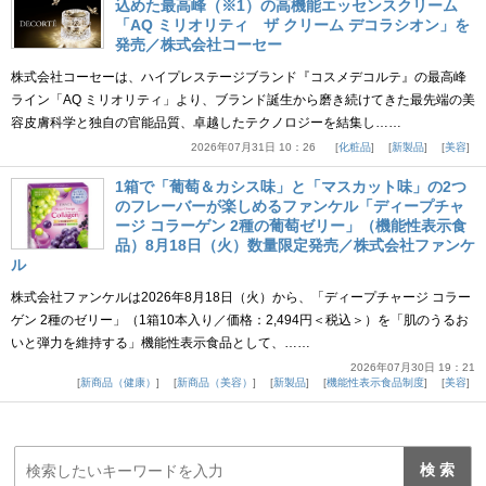
込めた最高峰（※1）の高機能エッセンスクリーム
「AQ ミリオリティ ザ クリーム デコラシオン」を
発売／株式会社コーセー
株式会社コーセーは、ハイプレステージブランド『コスメデコルテ』の最高峰
ライン「AQ ミリオリティ」より、ブランド誕生から磨き続けてきた最先端の美
容皮膚科学と独自の官能品質、卓越したテクノロジーを結集し……
2026年07月31日 10：26
化粧品
新製品
美容
1箱で「葡萄＆カシス味」と「マスカット味」の2つ
のフレーバーが楽しめるファンケル「ディープチャ
ージ コラーゲン 2種の葡萄ゼリー」（機能性表示食
品）8月18日（火）数量限定発売／株式会社ファンケ
ル
株式会社ファンケルは2026年8月18日（火）から、「ディープチャージ コラー
ゲン 2種のゼリー」（1箱10本入り／価格：2,494円＜税込＞）を「肌のうるお
いと弾力を維持する」機能性表示食品として、……
2026年07月30日 19：21
新商品（健康）
新商品（美容）
新製品
機能性表示食品制度
美容