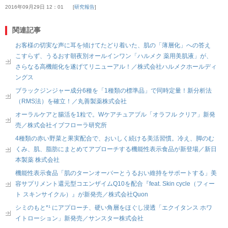
2016年09月29日 12：01
研究報告
関連記事
お客様の切実な声に耳を傾けてたどり着いた、肌の「薄層化」への答え
こすらず、うるおす朝夜別オールインワン「ハルメク 薬用美肌液」が、
さらなる高機能化を遂げてリニューアル！／株式会社ハルメクホールディ
ングス
ブラックジンジャー成分6種を「1種類の標準品」で同時定量！新分析法
（RMS法）を確立！／丸善製薬株式会社
オーラルケアと腸活を1粒で。Wケアチュアブル「オラフル クリア」新発
売／株式会社イブフローラ研究所
4種類の赤い野菜と果実配合で、おいしく続ける美活習慣。冷え、脚のむ
くみ、肌、脂肪にまとめてアプローチする機能性表示食品が新登場／新日
本製薬 株式会社
機能性表示食品「肌のターンオーバーとうるおい維持をサポートする」美
容サプリメント還元型コエンザイムQ10を配合『feat. Skin cycle（フィー
ト スキンサイクル）』が新発売／株式会社Quon
シミのもと*¹ にアプローチ、硬い角層をほぐし浸透「エクイタンス ホワ
イトローション」新発売／サンスター株式会社