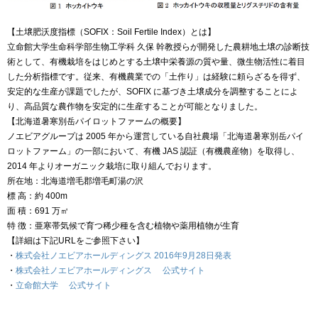
【土壌肥沃度指標（SOFIX：Soil Fertile Index）とは】
立命館大学生命科学部生物工学科 久保 幹教授らが開発した農耕地土壌の診断技
術として、有機栽培をはじめとする土壌中栄養源の質や量、微生物活性に着目
した分析指標です。従来、有機農業での「土作り」は経験に頼らざるを得ず、
安定的な生産が課題でしたが、SOFIX に基づき土壌成分を調整することによ
り、高品質な農作物を安定的に生産することが可能となりました。
【北海道暑寒別岳パイロットファームの概要】
ノエビアグループは 2005 年から運営している自社農場「北海道暑寒別岳パイ
ロットファーム」の一部において、有機 JAS 認証（有機農産物）を取得し、
2014 年よりオーガニック栽培に取り組んでおります。
所在地：北海道増毛郡増毛町湯の沢
標 高：約 400m
面 積：691 万㎡
特 徴：亜寒帯気候で育つ稀少種を含む植物や薬用植物が生育
【詳細は下記URLをご参照下さい】
・
株式会社ノエビアホールディングス 2016年9月28日発表
・
株式会社ノエビアホールディングス 公式サイト
・
立命館大学 公式サイト