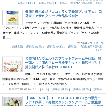
新商品（健康）
新商品（美容）
新製品
機能性表示食品制度
美容
機能性表示食品『ココカラケア睡眠プレミアム』 新
発売／アサヒグループ食品株式会社
アサヒグループ独自の乳酸菌「ガセリ菌CP2305株」と、
「クロセチン」を配合 アサヒグループ食品株式会社は、機能性表示食品『ココ
カラケア睡眠プレミアム』を、健康食品の通信販売ブランド「カルピス健康
通……
2026年07月30日 18：50
健康食品
新商品（健康）
新商品（美容）
新製品
機能性表示食品制度
美容
犬猫向けAIウェルネスプラットフォームを始動。第
一弾として腸内フローラ検査キット・腸活サプリを
提供開始／株式会社PETOKOTO
健康データ × AI + 専門家で、一生に、一匹一匹に最適な健康
提案を実現 株式会社PETOKOTOは、愛犬・愛猫の健康寿命延伸を目指し、健康
データを蓄積・解析し、AIと獣医師などの専門家が……
2026年07月29日 18：51
ペット
新商品（健康）
新商品（美容）
新製品
【BANILA CO】THE MATCHA TOKYOとの限定コ
ラボ！抹茶ラテ発想のクレンジングバームが数量限