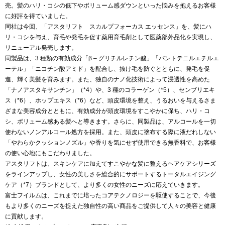
売。髪のハリ・コシの低下やボリューム感ダウンといった悩みを抱えるお客様
に好評を得ていました。
同社は今回、「アスタリフト スカルプフォーカス エッセンス」を、髪にハ
リ・コシを与え、育毛や発毛を促す薬用育毛剤として医薬部外品化を実現し、
リニューアル発売します。
同製品は、3 種類の有効成分「β – グリチルレチン酸」「パントテニルエチルエ
ーテル」「ニコチン酸アミド」を配合し、抜け毛を防ぐとともに、発毛を促
進、輝く美髪を育みます。また、独自のナノ化技術によって浸透性を高めた
「ナノアスタキサンチン」（*4）や、3 種のコラーゲン（*5）、センブリエキ
ス（*6）、ホップエキス（*6）など、頭皮環境を整え、うるおいを与えるさま
ざまな美容成分とともに、有効成分が頭皮環境をすこやかに保ち、ハリ・コ
シ、ボリューム感ある髪へと導きます。さらに、同製品は、アルコールを一切
使わないノンアルコール処方を採用。また、頭皮に塗布する際に液だれしない
「やわらかクッションノズル」や香りを気にせず使用できる無香料で、お客様
の使い心地にもこだわりました。
アスタリフトは、スキンケアに加えてすこやかな髪に整えるヘアケアシリーズ
をラインアップし、女性の美しさを総合的にサポートするトータルエイジング
ケア（*7）ブランドとして、より多くの女性のニーズに応えていきます。
富士フイルムは、これまでに培ったコアテクノロジーを駆使することで、今後
もより多くのニーズを捉えた独自性の高い商品をご提供して人々の美容と健康
に貢献します。