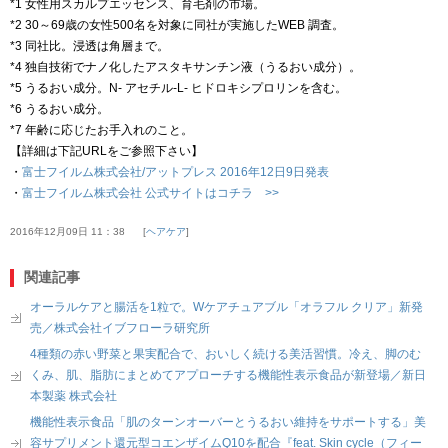
*1 女性用スカルプエッセンス、育毛剤の市場。
*2 30～69歳の女性500名を対象に同社が実施したWEB 調査。
*3 同社比。浸透は角層まで。
*4 独自技術でナノ化したアスタキサンチン液（うるおい成分）。
*5 うるおい成分。N- アセチル-L- ヒドロキシプロリンを含む。
*6 うるおい成分。
*7 年齢に応じたお手入れのこと。
【詳細は下記URLをご参照下さい】
・
富士フイルム株式会社/アットプレス 2016年12日9日発表
・
富士フイルム株式会社 公式サイトはコチラ >>
2016年12月09日 11：38
ヘアケア
関連記事
オーラルケアと腸活を1粒で。Wケアチュアブル「オラフル クリア」新発
売／株式会社イブフローラ研究所
4種類の赤い野菜と果実配合で、おいしく続ける美活習慣。冷え、脚のむ
くみ、肌、脂肪にまとめてアプローチする機能性表示食品が新登場／新日
本製薬 株式会社
機能性表示食品「肌のターンオーバーとうるおい維持をサポートする」美
容サプリメント還元型コエンザイムQ10を配合『feat. Skin cycle（フィー