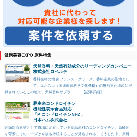
健康美容EXPO 原料特集
天然香料・天然有効成分のリーディングカンパニー
株式会社ロベルテ
香料発祥の地 南フランス・グラース。香料産業の聖地とし
て、ユネスコ（国連教育科学文化機構）の無形文化遺産に登
録されているこの地で、天然香料サプラ・・・【記事詳細】
豚由来コンドロイチン
機能性表示食品対応
「P-コンドロイチンNHZ」
日本ハム株式会社
関節対応素材として市場に定着している食品原料のコンドロイチン。高齢化
を背景にそのニーズは今後も持続することが見込まれる。そうした中、原料