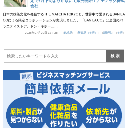
定で7月下旬より店頭にて販売開始！／モノック株式
会社
日本の抹茶文化を発信するTHE MATCHA TOKYOと、世界中で愛されるBANILA
COによる限定コラボレーションが実現しました。 「BANILA CO」は全国のバ
ラエティストア、ドン・キホー……
2026年07月29日 18：28
化粧品
新商品（美容）
新製品
美容