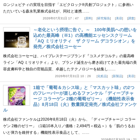
ロンジェビティの実現を目指す「エピクロック®共創プロジェクト」に参画い
ただいている森永乳業株式会社が、同社と連携……
2026年07月31日 17：47
原料
研究報告
美容
調査
～老化という摂理に告ぐ。～ 100年美肌への想いを
込めた最高峰（※1）の高機能エッセンスクリーム
「AQ ミリオリティ ザ クリーム デコラシオン」を
発売／株式会社コーセー
株式会社コーセーは、ハイプレステージブランド『コスメデコルテ』の最高峰
ライン「AQ ミリオリティ」より、ブランド誕生から磨き続けてきた最先端の美
容皮膚科学と独自の官能品質、卓越したテクノロジーを結集し……
2026年07月31日 10：26
化粧品
新製品
美容
1箱で「葡萄＆カシス味」と「マスカット味」の2つ
のフレーバーが楽しめるファンケル「ディープチャ
ージ コラーゲン 2種の葡萄ゼリー」（機能性表示食
品）8月18日（火）数量限定発売／株式会社ファンケ
ル
株式会社ファンケルは2026年8月18日（火）から、「ディープチャージ コラー
ゲン 2種のゼリー」（1箱10本入り／価格：2,494円＜税込＞）を「肌のうるお
いと弾力を維持する」機能性表示食品として、……
2026年07月30日 19：21