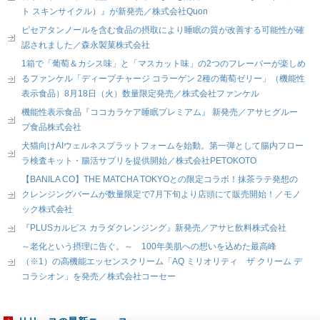
ト スキンサイクル）』が新発売／株式会社Quon
ピセアタンノールを含む食品の摂取により睡眠の質が改善する可能性が確
認されました／森永製菓株式会社
1箱で「葡萄＆カシス味」と「マスカット味」の2つのフレーバーが楽しめ
るファンケル「ディープチャージ コラーゲン 2種の葡萄ゼリー」（機能性
表示食品）8月18日（火）数量限定発売／株式会社ファンケル
機能性表示食品『ココカラケア睡眠プレミアム』 新発売／アサヒグルー
プ食品株式会社
犬猫向けAIウェルネスプラットフォームを始動。第一弾として腸内フロー
ラ検査キット・腸活サプリを提供開始／株式会社PETOKOTO
【BANILA CO】THE MATCHA TOKYOとの限定コラボ！抹茶ラテ発想の
クレンジングバームが数量限定で7月下旬より店頭にて販売開始！／モノ
ック株式会社
『PLUSカルピス カラダクレンジング』新発売／アサヒ飲料株式会社
～老化という摂理に告ぐ。～ 100年美肌への想いを込めた最高峰
（※1）の高機能エッセンスクリーム「AQ ミリオリティ ザ クリーム デ
コラシオン」を発売／株式会社コーセー