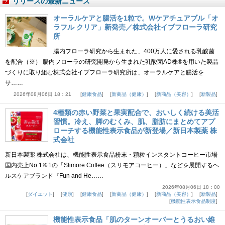
リリースの最新ニュース
オーラルケアと腸活を1粒で。Wケアチュアブル「オ
ラフル クリア」新発売／株式会社イブフローラ研究
所
腸内フローラ研究から生まれた、400万人に愛される乳酸菌
を配合（※） 腸内フローラの研究開発から生まれた乳酸菌AD株®を用いた製品
づくりに取り組む株式会社イブフローラ研究所は、オーラルケアと腸活を
サ……
2026年08月06日 18：21
健康食品
新商品（健康）
新商品（美容）
新製品
4種類の赤い野菜と果実配合で、おいしく続ける美活
習慣。冷え、脚のむくみ、肌、脂肪にまとめてアプ
ローチする機能性表示食品が新登場／新日本製薬 株
式会社
新日本製薬 株式会社は、機能性表示食品粉末・顆粒インスタントコーヒー市場
国内売上No.1※1の「Slimore Coffee（スリモアコーヒー）」などを展開するヘ
ルスケアブランド『Fun and He……
2026年08月06日 18：00
ダイエット
健康
健康食品
新商品（健康）
新商品（美容）
新製品
機能性表示食品制度
機能性表示食品「肌のターンオーバーとうるおい維