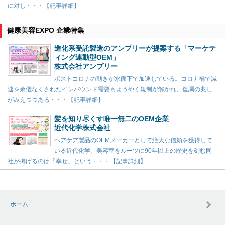
に対し・・・【記事詳細】
健康美容EXPO 企業特集
進化系受託製造のアンプリーが提案する「マーケテ
ィング連動型OEM」
株式会社アンプリー
ポストコロナの動きが水面下で加速している。コロナ禍で減
速を余儀なくされたインバウンド需要もようやく規制が解かれ、復調の兆し
がみえつつある・・・【記事詳細】
髪を知り尽くす唯一無二のOEM企業
近代化学株式会社
ヘアケア製品のOEMメーカーとして絶大な信頼を獲得して
いる近代化学。美容室をルーツに90年以上の歴史を刻む同
社が掲げるのは「幸せ」という・・・【記事詳細】
ホーム