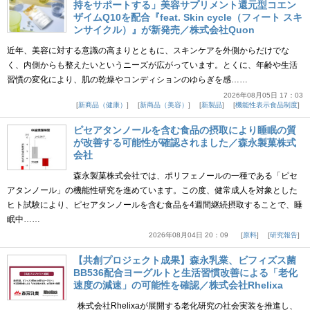
持をサポートする」美容サプリメント還元型コエン
ザイムQ10を配合『feat. Skin cycle（フィート スキ
ンサイクル）』が新発売／株式会社Quon
近年、美容に対する意識の高まりとともに、スキンケアを外側からだけでな
く、内側からも整えたいというニーズが広がっています。とくに、年齢や生活
習慣の変化により、肌の乾燥やコンディションのゆらぎを感……
2026年08月05日 17：03
新商品（健康）
新商品（美容）
新製品
機能性表示食品制度
ピセアタンノールを含む食品の摂取により睡眠の質
が改善する可能性が確認されました／森永製菓株式
会社
森永製菓株式会社では、ポリフェノールの一種である「ピセ
アタンノール」の機能性研究を進めています。この度、健常成人を対象とした
ヒト試験により、ピセアタンノールを含む食品を4週間継続摂取することで、睡
眠中……
2026年08月04日 20：09
原料
研究報告
【共創プロジェクト成果】森永乳業、ビフィズス菌
BB536配合ヨーグルトと生活習慣改善による「老化
速度の減速」の可能性を確認／株式会社Rhelixa
株式会社Rhelixaが展開する老化研究の社会実装を推進し、