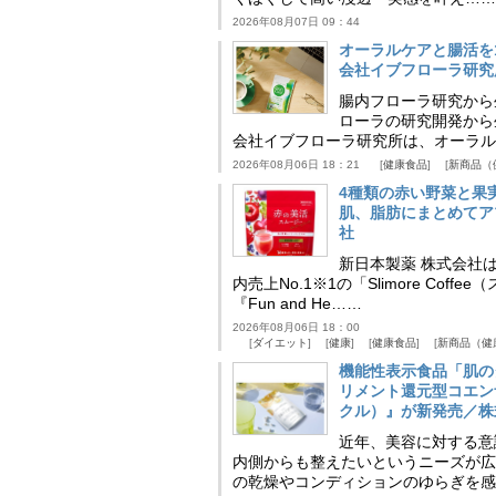
2026年08月07日 09：44
オーラルケアと腸活を
会社イブフローラ研究
腸内フローラ研究から
ローラの研究開発から
会社イブフローラ研究所は、オーラル
2026年08月06日 18：21
健康食品
新商品（
4種類の赤い野菜と果
肌、脂肪にまとめてア
社
新日本製薬 株式会社
内売上No.1※1の「Slimore C
『Fun and He……
2026年08月06日 18：00
ダイエット
健康
健康食品
新商品（健
機能性表示食品「肌の
リメント還元型コエンザイム
クル）』が新発売／株
近年、美容に対する意
内側からも整えたいというニーズが広
の乾燥やコンディションのゆらぎを感