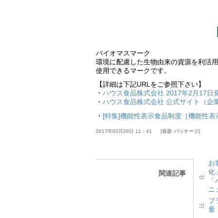
バイオマスマーク
環境に配慮した生物由来の資源を利活
使用できるマークです。
【詳細は下記URLをご参照下さい】
・
ハウス食品株式会社 2017年2月17日
・
ハウス食品株式会社 公式サイト（企
・
[特集]機能性表示食品制度［機能性
2017年02月20日 11：41
容器･パッケージ
お
化
関連記事
「
ニ
ブ
量