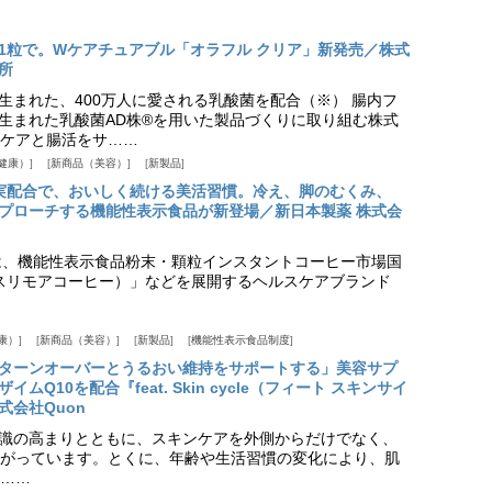
1粒で。Wケアチュアブル「オラフル クリア」新発売／株式
所
生まれた、400万人に愛される乳酸菌を配合（※） 腸内フ
生まれた乳酸菌AD株®を用いた製品づくりに取り組む株式
ケアと腸活をサ……
健康）
新商品（美容）
新製品
実配合で、おいしく続ける美活習慣。冷え、脚のむくみ、
プローチする機能性表示食品が新登場／新日本製薬 株式会
は、機能性表示食品粉末・顆粒インスタントコーヒー市場国
offee（スリモアコーヒー）」などを展開するヘルスケアブランド
康）
新商品（美容）
新製品
機能性表示食品制度
ターンオーバーとうるおい維持をサポートする」美容サプ
Q10を配合『feat. Skin cycle（フィート スキンサイ
式会社Quon
識の高まりとともに、スキンケアを外側からだけでなく、
がっています。とくに、年齢や生活習慣の変化により、肌
……