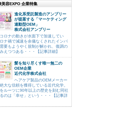
康美容EXPO 企業特集
進化系受託製造のアンプリー
が提案する「マーケティング
連動型OEM」
株式会社アンプリー
コロナの動きが水面下で加速してい
ロナ禍で減速を余儀なくされたインバ
需要もようやく規制が解かれ、復調の
みえつつある・・・【記事詳細】
髪を知り尽くす唯一無二の
OEM企業
近代化学株式会社
ヘアケア製品のOEMメーカー
絶大な信頼を獲得している近代化学。
をルーツに90年以上の歴史を刻む同社
るのは「幸せ」という・・・【記事詳