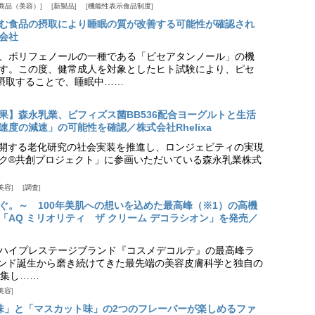
商品（美容）
新製品
機能性表示食品制度
む食品の摂取により睡眠の質が改善する可能性が確認され
会社
、ポリフェノールの一種である「ピセアタンノール」の機
す。この度、健常成人を対象としたヒト試験により、ピセ
摂取することで、睡眠中……
果】森永乳業、ビフィズス菌BB536配合ヨーグルトと生活
度の減速」の可能性を確認／株式会社Rhelixa
aが展開する老化研究の社会実装を推進し、ロンジェビティの実現
ク®共創プロジェクト」に参画いただいている森永乳業株式
美容
調査
ぐ。～ 100年美肌への想いを込めた最高峰（※1）の高機
「AQ ミリオリティ ザ クリーム デコラシオン」を発売／
ハイプレステージブランド『コスメデコルテ』の最高峰ラ
ランド誕生から磨き続けてきた最先端の美容皮膚科学と独自の
集し……
美容
味」と「マスカット味」の2つのフレーバーが楽しめるファ