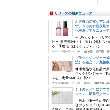
リリースの最新ニュース
お客様の切実な声に耳
ず、うるおす朝夜別オ
化を遂げてリニューア
～ UVカット・バリ
計 〜 販売部数No.1（※1）雑誌
る「薄層化（はくそうか）」に……
2026年08月07日 17：36
化粧品
新商品（美
ブラックジンジャー成
法）を確立！／丸善製
健康食品や化粧品の原
ラックジンジャー（Kaem
ンを、定量NMR法に基づ……
2026年08月07日 16：49
原料
機能性表示食
シミのもと*¹ にア
ション」新発売／サン
～日本で唯一*² の
容ブランド「EQUIT
くほぐして高い浸透*³ 実感を叶え……