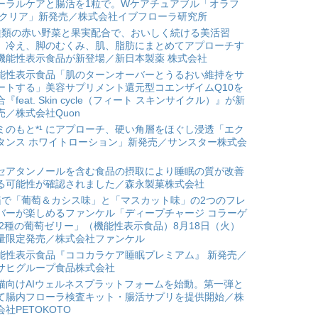
ーラルケアと腸活を1粒で。Wケアチュアブル「オラフ
 クリア」新発売／株式会社イブフローラ研究所
種類の赤い野菜と果実配合で、おいしく続ける美活習
。冷え、脚のむくみ、肌、脂肪にまとめてアプローチす
機能性表示食品が新登場／新日本製薬 株式会社
能性表示食品「肌のターンオーバーとうるおい維持をサ
ートする」美容サプリメント還元型コエンザイムQ10を
合『feat. Skin cycle（フィート スキンサイクル）』が新
売／株式会社Quon
ミのもと*¹ にアプローチ、硬い角層をほぐし浸透「エク
タンス ホワイトローション」新発売／サンスター株式会
セアタンノールを含む食品の摂取により睡眠の質が改善
る可能性が確認されました／森永製菓株式会社
箱で「葡萄＆カシス味」と「マスカット味」の2つのフレ
バーが楽しめるファンケル「ディープチャージ コラーゲ
 2種の葡萄ゼリー」（機能性表示食品）8月18日（火）
量限定発売／株式会社ファンケル
能性表示食品『ココカラケア睡眠プレミアム』 新発売／
サヒグループ食品株式会社
猫向けAIウェルネスプラットフォームを始動。第一弾と
て腸内フローラ検査キット・腸活サプリを提供開始／株
会社PETOKOTO