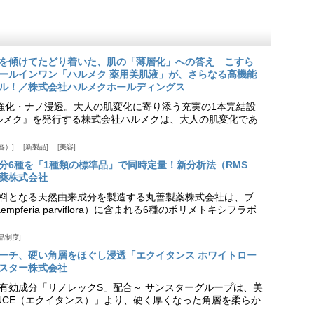
を傾けてたどり着いた、肌の「薄層化」への答え こすら
ールインワン「ハルメク 薬用美肌液」が、さらなる高機能
ル！／株式会社ハルメクホールディングス
ア強化・ナノ浸透。大人の肌変化に寄り添う充実の1本完結設
『ハルメク』を発行する株式会社ハルメクは、大人の肌変化であ
容）
新製品
美容
分6種を「1種類の標準品」で同時定量！新分析法（RMS
薬株式会社
料となる天然由来成分を製造する丸善製薬株式会社は、ブ
pferia parviflora）に含まれる6種のポリメトキシフラボ
品制度
プローチ、硬い角層をほぐし浸透「エクイタンス ホワイトロー
スター株式会社
美白有効成分「リノレックS」配合～ サンスターグループは、美
ANCE（エクイタンス）」より、硬く厚くなった角層を柔らか