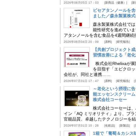
2026年08月05日 17：03
新商品（健康）
新
ピセアタンノールを含
ました／森永製菓株式
森永製菓株式会社では
能性研究を進めていま
アタンノールを含む食品を4週間継続
2026年08月04日 20：09
原料
研究報告
【共創プロジェクト成
習慣改善による「老化速
株式会社Rhelix
を目指す「エピクロッ
会社が、同社と連携……
2026年07月31日 17：47
原料
研究報告
～老化という摂理に告
能エッセンスクリーム
株式会社コーセー
株式会社コーセーは、
イン「AQ ミリオリティ」より、ブ
官能品質、卓越したテクノロジーを結
2026年07月31日 10：26
化粧品
新製品
1箱で「葡萄＆カシス