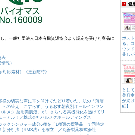
健
ポスト
用し、一般社団法人日本有機資源協会より認定を受けた商品に
る。コ
ウンド
兆しが
発表
業情報）
表示対応素材］《更新随時》
として
美容室
が掲げ
客様の切実な声に耳を傾けてたどり着いた、肌の「薄層
細】
」への答え こすらず、うるおす朝夜別オールインワン
ハルメク 薬用美肌液」が、さらなる高機能化を遂げてリ
ューアル！／株式会社ハルメクホールディングス
ラックジンジャー成分6種を「1種類の標準品」で同時定
！新分析法（RMS法）を確立！／丸善製薬株式会社