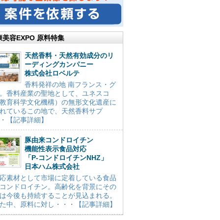
康美容EXPO 原料特集
天然香料・天然有効成分のリ
ーディングカンパニー
株式会社ロベルテ
香料発祥の地 南フランス・グ
。香料産業の聖地として、ユネスコ
教育科学文化機構）の無形文化遺産に
れているこの地で、天然香料サプ
・【記事詳細】
豚由来コンドロイチン
機能性表示食品対応
「P-コンドロイチンNHZ」
日本ハム株式会社
応素材として市場に定着している食品
コンドロイチン。高齢化を背景にその
は今後も持続することが見込まれる。
た中、原料に対し・・・【記事詳細】