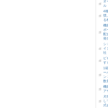
オ
ル
4
慣
る
機
ポ
配
発
シ
イ
社
ピ
す
1
ー
ン
数
機
ア
犬
し
式