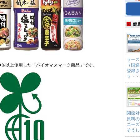
健
】
ラース
0％以上使用した「バイオマスマーク商品」です。
（国連
登録さ
ラ・・
関節対
原料の
ニーズ
そうし