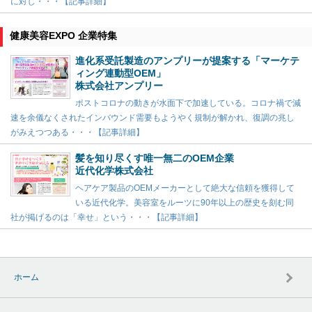
に対し・・・【記事詳細】
健康美容EXPO 企業特集
進化系受託製造のアンプリーが提案する「マーケテ
ィング連動型OEM」
株式会社アンプリー
ポストコロナの動きが水面下で加速している。コロナ禍で減
速を余儀なくされたインバウンド需要もようやく規制が解かれ、復調の兆し
がみえつつある・・・【記事詳細】
髪を知り尽くす唯一無二のOEM企業
近代化学株式会社
ヘアケア製品のOEMメーカーとして絶大な信頼を獲得して
いる近代化学。美容室をルーツに90年以上の歴史を刻む同
社が掲げるのは「幸せ」という・・・【記事詳細】
ホーム