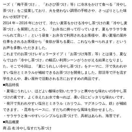
ーズ（「梅干茶づけ」、「わさび茶づけ」等）に冷水をかけて食べる「冷やし
茶づけ」をご提案しており、火を使わない調理の手軽さや、さっぱりとした味
わいが好評です。
2014 年～2016 年にかけて、冷たい麦茶をかける冷やし茶づけの素「冷やし麦
茶づけ」を展開したところ、「お弁当に持って行っています。夏もサラサラ食
べられて良い！」という昼食・お弁当で利用されるお客様や、暑い夏場の屋外
仕事をされるお客様から「食欲が落ちる夏に、これなら食べられます」という
お声を多数いただきました。
これまでのお茶づけレギュラータイプ（「お茶づけ海苔」等）とは違う、夏な
らではの「冷やし茶づけ」の幅広い利用シーンがうかがえる結果となりまし
た。そこで今回は、『夏にうれしい冷やし茶づけ』をテーマに、汗で失われや
すい塩分とミネラルが補給できるお茶づけを開発しました。部活等で汗を流す
学生さんや、暑い屋外で活動される方におすすめの商品です。
■商品特長
・夏場にうれしい、ほどよい酸味が効いたサラッと爽やかな味わいの冷やし茶
づけの素です。よく冷えたお水で食べれば、暑い日にピッタリな味わいです。
・発汗で失われやすい塩分とミネラル（カリウム、マグネシウム、鉄）が補給
できます。・昆布をベースに、すだちの爽やかな風味を効かせました。
・サラサラと食べやすいシンプルなお茶づけで、具材はあられ、海苔です。
■商品概要
商 品 名:冷やし塩すだち茶づけ