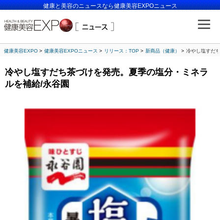
健康と美容のニュースなら健康美容EXPOニュース
健康美容EXPO
健康美容EXPOニュース
リリース：TOP
新商品（健康）
冷やし塩すだち
冷やし塩すだち茶づけを発売。夏季の塩分・ミネラ
ルを補給/永谷園