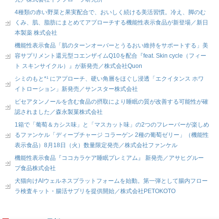
4種類の赤い野菜と果実配合で、おいしく続ける美活習慣。冷え、脚のむ
くみ、肌、脂肪にまとめてアプローチする機能性表示食品が新登場／新日
本製薬 株式会社
機能性表示食品「肌のターンオーバーとうるおい維持をサポートする」美
容サプリメント還元型コエンザイムQ10を配合『feat. Skin cycle（フィー
ト スキンサイクル）』が新発売／株式会社Quon
シミのもと*¹ にアプローチ、硬い角層をほぐし浸透「エクイタンス ホワ
イトローション」新発売／サンスター株式会社
ピセアタンノールを含む食品の摂取により睡眠の質が改善する可能性が確
認されました／森永製菓株式会社
1箱で「葡萄＆カシス味」と「マスカット味」の2つのフレーバーが楽しめ
るファンケル「ディープチャージ コラーゲン 2種の葡萄ゼリー」（機能性
表示食品）8月18日（火）数量限定発売／株式会社ファンケル
機能性表示食品『ココカラケア睡眠プレミアム』 新発売／アサヒグルー
プ食品株式会社
犬猫向けAIウェルネスプラットフォームを始動。第一弾として腸内フロー
ラ検査キット・腸活サプリを提供開始／株式会社PETOKOTO