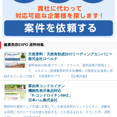
健康美容EXPO 原料特集
天然香料・天然有効成分のリーディングカンパニー
株式会社ロベルテ
香料発祥の地 南フランス・グラース。香料産業の聖地とし
て、ユネスコ（国連教育科学文化機構）の無形文化遺産に登
録されているこの地で、天然香料サプラ・・・【記事詳細】
豚由来コンドロイチン
機能性表示食品対応
「P-コンドロイチンNHZ」
日本ハム株式会社
関節対応素材として市場に定着している食品原料のコンドロイチン。高齢化
を背景にそのニーズは今後も持続することが見込まれる。そうした中、原料