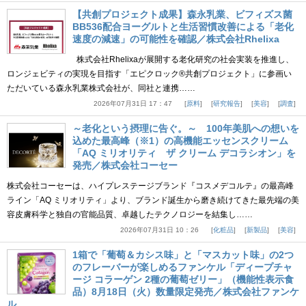
【共創プロジェクト成果】森永乳業、ビフィズス菌
BB536配合ヨーグルトと生活習慣改善による「老化
速度の減速」の可能性を確認／株式会社Rhelixa
株式会社Rhelixaが展開する老化研究の社会実装を推進し、
ロンジェビティの実現を目指す「エピクロック®共創プロジェクト」に参画い
ただいている森永乳業株式会社が、同社と連携……
2026年07月31日 17：47
原料
研究報告
美容
調査
～老化という摂理に告ぐ。～ 100年美肌への想いを
込めた最高峰（※1）の高機能エッセンスクリーム
「AQ ミリオリティ ザ クリーム デコラシオン」を
発売／株式会社コーセー
株式会社コーセーは、ハイプレステージブランド『コスメデコルテ』の最高峰
ライン「AQ ミリオリティ」より、ブランド誕生から磨き続けてきた最先端の美
容皮膚科学と独自の官能品質、卓越したテクノロジーを結集し……
2026年07月31日 10：26
化粧品
新製品
美容
1箱で「葡萄＆カシス味」と「マスカット味」の2つ
のフレーバーが楽しめるファンケル「ディープチャ
ージ コラーゲン 2種の葡萄ゼリー」（機能性表示食
品）8月18日（火）数量限定発売／株式会社ファンケ
ル