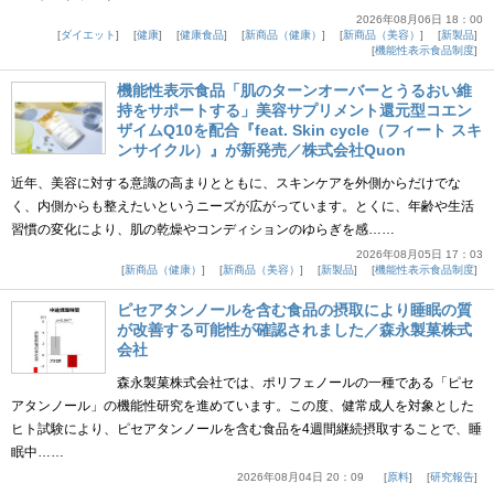
2026年08月06日 18：00
ダイエット
健康
健康食品
新商品（健康）
新商品（美容）
新製品
機能性表示食品制度
機能性表示食品「肌のターンオーバーとうるおい維
持をサポートする」美容サプリメント還元型コエン
ザイムQ10を配合『feat. Skin cycle（フィート スキ
ンサイクル）』が新発売／株式会社Quon
近年、美容に対する意識の高まりとともに、スキンケアを外側からだけでな
く、内側からも整えたいというニーズが広がっています。とくに、年齢や生活
習慣の変化により、肌の乾燥やコンディションのゆらぎを感……
2026年08月05日 17：03
新商品（健康）
新商品（美容）
新製品
機能性表示食品制度
ピセアタンノールを含む食品の摂取により睡眠の質
が改善する可能性が確認されました／森永製菓株式
会社
森永製菓株式会社では、ポリフェノールの一種である「ピセ
アタンノール」の機能性研究を進めています。この度、健常成人を対象とした
ヒト試験により、ピセアタンノールを含む食品を4週間継続摂取することで、睡
眠中……
2026年08月04日 20：09
原料
研究報告