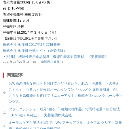
表示内容量:33.6g（5.6ｇ×6 袋）
荷 姿:10P×6B
希望小売価格:税抜 238 円
賞味期間:12 ヵ月
発売地区:全国
発売年月日:2017 年 3 月 6 日（月）
【詳細は下記URLをご参照下さい】
株式会社 永谷園 2017年2月27日発表
株式会社 永谷園 公式サイト（企業情報）
・
[特集] 機能性表示食品制度［機能性表示対応素材］《更新随時》
2017年02月27日 16：16
新商品（健康）
関連記事
お客様の切実な声に耳を傾けてたどり着いた、肌の「薄層化」への答え
こすらず、うるおす朝夜別オールインワン「ハルメク 薬用美肌液」が、
さらなる高機能化を遂げてリニューアル！／株式会社ハルメクホールディ
ングス
ブラックジンジャー成分6種を「1種類の標準品」で同時定量！新分析法
（RMS法）を確立！／丸善製薬株式会社
オーラルケアと腸活を1粒で。Wケアチュアブル「オラフル クリア」新発
売／株式会社イブフローラ研究所