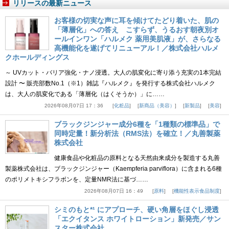
リリースの最新ニュース
お客様の切実な声に耳を傾けてたどり着いた、肌の
「薄層化」への答え こすらず、うるおす朝夜別オ
ールインワン「ハルメク 薬用美肌液」が、さらなる
高機能化を遂げてリニューアル！／株式会社ハルメ
クホールディングス
～ UVカット・バリア強化・ナノ浸透。大人の肌変化に寄り添う充実の1本完結
設計 〜 販売部数No.1（※1）雑誌『ハルメク』を発行する株式会社ハルメク
は、大人の肌変化である「薄層化（はくそうか）」に……
2026年08月07日 17：36
化粧品
新商品（美容）
新製品
美容
ブラックジンジャー成分6種を「1種類の標準品」で
同時定量！新分析法（RMS法）を確立！／丸善製薬
株式会社
健康食品や化粧品の原料となる天然由来成分を製造する丸善
製薬株式会社は、ブラックジンジャー（Kaempferia parviflora）に含まれる6種
のポリメトキシフラボンを、定量NMR法に基づ……
2026年08月07日 16：49
原料
機能性表示食品制度
シミのもと*¹ にアプローチ、硬い角層をほぐし浸透
「エクイタンス ホワイトローション」新発売／サン
スター株式会社