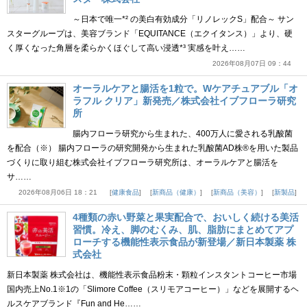
～日本で唯一*² の美白有効成分「リノレックS」配合～ サン
スターグループは、美容ブランド「EQUITANCE（エクイタンス）」より、硬
く厚くなった角層を柔らかくほぐして高い浸透*³ 実感を叶え……
2026年08月07日 09：44
オーラルケアと腸活を1粒で。Wケアチュアブル「オ
ラフル クリア」新発売／株式会社イブフローラ研究
所
腸内フローラ研究から生まれた、400万人に愛される乳酸菌
を配合（※） 腸内フローラの研究開発から生まれた乳酸菌AD株®を用いた製品
づくりに取り組む株式会社イブフローラ研究所は、オーラルケアと腸活を
サ……
2026年08月06日 18：21
健康食品
新商品（健康）
新商品（美容）
新製品
4種類の赤い野菜と果実配合で、おいしく続ける美活
習慣。冷え、脚のむくみ、肌、脂肪にまとめてアプ
ローチする機能性表示食品が新登場／新日本製薬 株
式会社
新日本製薬 株式会社は、機能性表示食品粉末・顆粒インスタントコーヒー市場
国内売上No.1※1の「Slimore Coffee（スリモアコーヒー）」などを展開するヘ
ルスケアブランド『Fun and He……