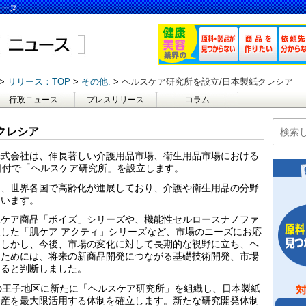
ュース
リリース：TOP
その他.
ヘルスケア研究所を設立/日本製紙クレシア
行政ニュース
プレスリリース
コラム
クレシア
株式会社は、伸長著しい介護用品市場、衛生用品市場における
日付で「ヘルスケア研究所」を設立します。
め、世界各国で高齢化が進展しており、介護や衛生用品の分野
ています。
水ケア商品「ポイズ」シリーズや、機能性セルロースナノファ
した「肌ケア アクティ」シリーズなど、市場のニーズにお応
。しかし、今後、市場の変化に対して長期的な視野に立ち、ヘ
くためには、将来の新商品開発につながる基礎技術開発、市場
あると判断しました。
の王子地区に新たに「ヘルスケア研究所」を組織し、日本製紙
資産を最大限活用する体制を確立します。新たな研究開発体制