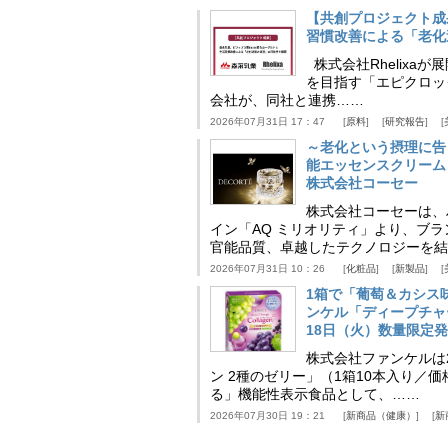
【共創プロジェクト成
習慣改善による「老化速
株式会社Rhelix
を目指す「エピクロッ
会社が、同社と連携……
2026年07月31日 17：47
原料
研究報告
～老化という摂理に告
能エッセンスクリーム
株式会社コーセー
株式会社コーセーは、
イン「AQ ミリオリティ」より、ブ
官能品質、卓越したテクノロジーを結
2026年07月31日 10：26
化粧品
新製品
1箱で「葡萄＆カシス
ンケル「ディープチャ
18日（火）数量限定
株式会社ファンケルは2
ン 2種のゼリー」（1箱10本入り／
る」機能性表示食品として、……
2026年07月30日 19：21
新商品（健康）
新