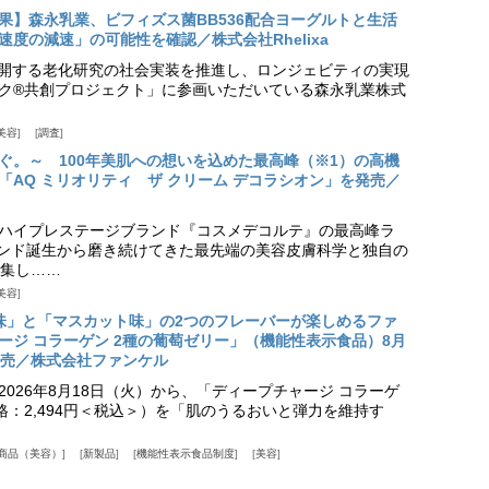
果】森永乳業、ビフィズス菌BB536配合ヨーグルトと生活
度の減速」の可能性を確認／株式会社Rhelixa
aが展開する老化研究の社会実装を推進し、ロンジェビティの実現
ク®共創プロジェクト」に参画いただいている森永乳業株式
美容
調査
ぐ。～ 100年美肌への想いを込めた最高峰（※1）の高機
「AQ ミリオリティ ザ クリーム デコラシオン」を発売／
ハイプレステージブランド『コスメデコルテ』の最高峰ラ
ランド誕生から磨き続けてきた最先端の美容皮膚科学と独自の
集し……
美容
味」と「マスカット味」の2つのフレーバーが楽しめるファ
ージ コラーゲン 2種の葡萄ゼリー」（機能性表示食品）8月
発売／株式会社ファンケル
026年8月18日（火）から、「ディープチャージ コラーゲ
価格：2,494円＜税込＞）を「肌のうるおいと弾力を維持す
商品（美容）
新製品
機能性表示食品制度
美容