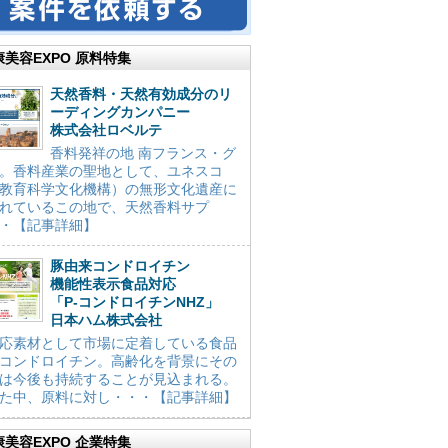
康美容EXPO 原料特集
天然香料・天然有効成分のリ
ーディングカンパニー
株式会社ロベルテ
香料発祥の地 南フランス・グ
。香料産業の聖地として、ユネスコ
教育科学文化機構）の無形文化遺産に
れているこの地で、天然香料サプ
・【記事詳細】
豚由来コンドロイチン
機能性表示食品対応
「P-コンドロイチンNHZ」
日本ハム株式会社
応素材として市場に定着している食品
コンドロイチン。高齢化を背景にその
は今後も持続することが見込まれる。
た中、原料に対し・・・【記事詳細】
康美容EXPO 企業特集