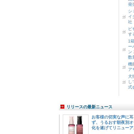
発
シ
イ
社
ピ
す
1
ー
ン
数
機
ア
犬
し
式
リリースの最新ニュース
お客様の切実な声に耳
ず、うるおす朝夜別オ
化を遂げてリニューア