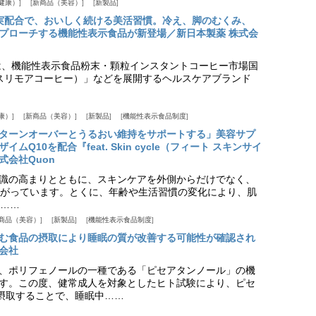
健康）
新商品（美容）
新製品
実配合で、おいしく続ける美活習慣。冷え、脚のむくみ、
プローチする機能性表示食品が新登場／新日本製薬 株式会
は、機能性表示食品粉末・顆粒インスタントコーヒー市場国
offee（スリモアコーヒー）」などを展開するヘルスケアブランド
康）
新商品（美容）
新製品
機能性表示食品制度
ターンオーバーとうるおい維持をサポートする」美容サプ
Q10を配合『feat. Skin cycle（フィート スキンサイ
式会社Quon
識の高まりとともに、スキンケアを外側からだけでなく、
がっています。とくに、年齢や生活習慣の変化により、肌
……
商品（美容）
新製品
機能性表示食品制度
む食品の摂取により睡眠の質が改善する可能性が確認され
会社
、ポリフェノールの一種である「ピセアタンノール」の機
す。この度、健常成人を対象としたヒト試験により、ピセ
摂取することで、睡眠中……