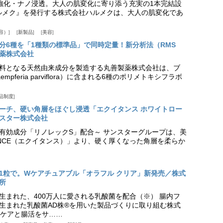
ア強化・ナノ浸透。大人の肌変化に寄り添う充実の1本完結設
『ハルメク』を発行する株式会社ハルメクは、大人の肌変化であ
容）
新製品
美容
分6種を「1種類の標準品」で同時定量！新分析法（RMS
薬株式会社
料となる天然由来成分を製造する丸善製薬株式会社は、ブ
pferia parviflora）に含まれる6種のポリメトキシフラボ
品制度
プローチ、硬い角層をほぐし浸透「エクイタンス ホワイトロー
スター株式会社
美白有効成分「リノレックS」配合～ サンスターグループは、美
ANCE（エクイタンス）」より、硬く厚くなった角層を柔らか
1粒で。Wケアチュアブル「オラフル クリア」新発売／株式
所
生まれた、400万人に愛される乳酸菌を配合（※） 腸内フ
生まれた乳酸菌AD株®を用いた製品づくりに取り組む株式
ケアと腸活をサ……