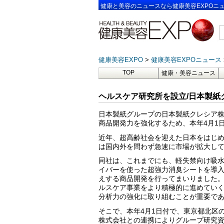
健康と美容のニュースなら健康美容EXPOニ
健康美容EXPO
健康美容EXPOニュース
TOP
健康・美容ニュース
ヘルスケア研究所を設立/日本製紙
日本製紙グループの日本製紙クレシア
商品開発力を強化するため、本年4月1
近年、超高齢社会を迎えた日本をはじ
は国内外を問わず急速に市場が拡大し
同社は、これまでにも、軽失禁向け吸
イバーを使った超強力消臭シートを導入
えする商品開発を行ってまいりました
ルスケア事業をより積極的に進めてい
分析力の強化に取り組むことが重要で
そこで、本年4月1日付で、東京都北区
株式会社との連携によりグループ研究