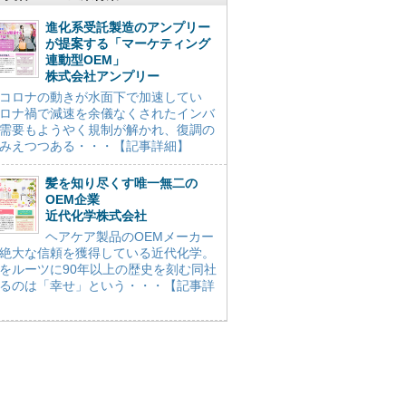
進化系受託製造のアンプリー
が提案する「マーケティング
連動型OEM」
株式会社アンプリー
コロナの動きが水面下で加速してい
ロナ禍で減速を余儀なくされたインバ
需要もようやく規制が解かれ、復調の
みえつつある・・・【記事詳細】
髪を知り尽くす唯一無二の
OEM企業
近代化学株式会社
ヘアケア製品のOEMメーカー
絶大な信頼を獲得している近代化学。
をルーツに90年以上の歴史を刻む同社
るのは「幸せ」という・・・【記事詳