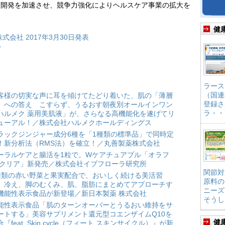
品開発を加速させ、競争力強化によりヘルスケア事業の拡大を
健
会社 2017年3月30日発表
ト
ラース
（国連
客様の切実な声に耳を傾けてたどり着いた、肌の「薄層
登録さ
」への答え こすらず、うるおす朝夜別オールインワン
ラ・・
ハルメク 薬用美肌液」が、さらなる高機能化を遂げてリ
ューアル！／株式会社ハルメクホールディングス
ラックジンジャー成分6種を「1種類の標準品」で同時定
！新分析法（RMS法）を確立！／丸善製薬株式会社
ーラルケアと腸活を1粒で。Wケアチュアブル「オラフ
 クリア」新発売／株式会社イブフローラ研究所
関節対
種類の赤い野菜と果実配合で、おいしく続ける美活習
原料の
。冷え、脚のむくみ、肌、脂肪にまとめてアプローチす
ニーズ
機能性表示食品が新登場／新日本製薬 株式会社
そうし
能性表示食品「肌のターンオーバーとうるおい維持をサ
ートする」美容サプリメント還元型コエンザイムQ10を
健
合『feat. Skin cycle（フィート スキンサイクル）』が新