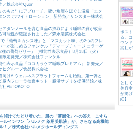
売／株式会社Quon
ミのもと*¹ にアプローチ、硬い角層をほぐし浸透「エク
タンス ホワイトローション」新発売／サンスター株式会
セアタンノールを含む食品の摂取により睡眠の質が改善
ポスト
る可能性が確認されました／森永製菓株式会社
る。コ
箱で「葡萄＆カシス味」と「マスカット味」の2つのフレ
ウンド
バーが楽しめるファンケル「ディープチャージ コラーゲ
兆しが
 2種の葡萄ゼリー」（機能性表示食品）8月18日（火）
量限定発売／株式会社ファンケル
能性表示食品『ココカラケア睡眠プレミアム』 新発売／
サヒグループ食品株式会社
猫向けAIウェルネスプラットフォームを始動。第一弾と
て腸内フローラ検査キット・腸活サプリを提供開始／株
として
会社PETOKOTO
美容室
が掲げ
細】
を傾けてたどり着いた、肌の「薄層化」への答え こすら
ールインワン「ハルメク 薬用美肌液」が、さらなる高機能
ル！／株式会社ハルメクホールディングス