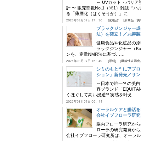
～ UVカット・バリ
計 〜 販売部数No.1（※1）雑誌
る「薄層化（はくそうか）」に……
2026年08月07日 17：36
化粧品
新商品（美
ブラックジンジャー成
法）を確立！／丸善製
健康食品や化粧品の原
ラックジンジャー（Kaem
ンを、定量NMR法に基づ……
2026年08月07日 16：49
原料
機能性表示食
シミのもと*¹ にア
ション」新発売／サン
～日本で唯一*² の
容ブランド「EQUIT
くほぐして高い浸透*³ 実感を叶え……
2026年08月07日 09：44
オーラルケアと腸活を
会社イブフローラ研究
腸内フローラ研究から
ローラの研究開発から
会社イブフローラ研究所は、オーラル