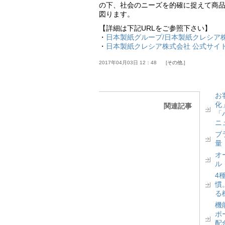
の下、社会のニーズを的確に捉えて商
図ります。
【詳細は下記URLをご参照下さい】
・
日本製紙グループ/日本製紙クレシア株式
・
日本製紙クレシア株式会社 公式サイ
2017年04月03日 12：48
その他.
お
化
関連記事
「
ニ
ブ
量
オ
ル
4
慣
る
機
ポ
配