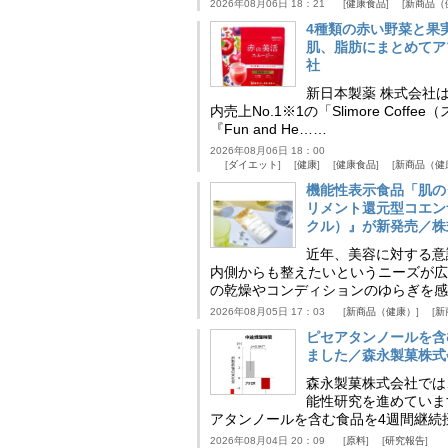
2026年08月06日 18：21
健康食品
新商品（
4種類の赤い野菜と果
肌、脂肪にまとめてア
社
新日本製薬 株式会社
内売上No.1※1の「Slimore C
『Fun and He……
2026年08月06日 18：00
ダイエット
健康
健康食品
新商品（健
機能性表示食品「肌の
リメント還元型コエンザイム
クル）』が新発売／株
近年、美容に対する意
内側からも整えたいというニーズが広
の乾燥やコンディションのゆらぎを感
2026年08月05日 17：03
新商品（健康）
新
ピセアタンノールを含
ました／森永製菓株式
森永製菓株式会社では
能性研究を進めていま
アタンノールを含む食品を4週間継続
2026年08月04日 20：09
原料
研究報告