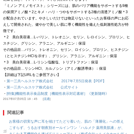
「ミノン アミノモイスト」シリーズには、肌のバリア機能をサポートする9種
の保潤アミノ酸＊2とキメ・ハリ・つやをサポートする2種の清透アミノ酸＊3
が配合されています。やさしいだけでは物足りないといったお客様の声にお応
えして開発された、健やかで美しい肌に導く機能性を備えた低刺激性処方が特
徴です。
＊2 美白美容液…L-バリン、トレオニン、セリン、L-ロイシン、プロリン、ヒ
スチジン、グリシン、アラニン、アルギニン：保湿
その他品目…バリン、トレオニン、セリン、ロイシン、プロリン、ヒスチジン
（とヒスチジンHClを示す）、グリシン、アラニン、アルギニン：保湿
＊3 美白美容液…L-リシン塩酸塩、トリプトファン：保湿
その他品目…リシンHCl、カルノシン（アミノ酸誘導体）：保湿
【詳細は下記URLをご参照下さい】
・
第一三共ヘルスケア株式会社 2017年7月5日発表【PDF】
・
第一三共ヘルスケア株式会社 公式サイト
・
[特集]機能性表示食品制度［機能性表示対応素材］《更新随時》
2017年07月05日 18：45
流通
関連記事
お客様の切実な声に耳を傾けてたどり着いた、肌の「薄層化」への答え
こすらず、うるおす朝夜別オールインワン「ハルメク 薬用美肌液」が、
さらなる高機能化を遂げてリニューアル！／株式会社ハルメクホールディ