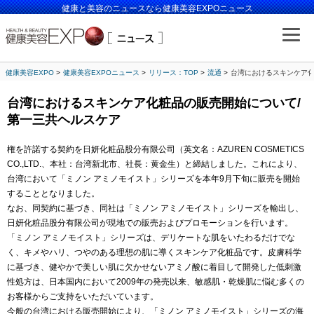
健康と美容のニュースなら健康美容EXPOニュース
健康美容EXPO
健康美容EXPOニュース
リリース：TOP
流通
台湾におけるスキンケア化
台湾におけるスキンケア化粧品の販売開始について/
第一三共ヘルスケア
権を許諾する契約を日妍化粧品股分有限公司（英文名：AZUREN COSMETICS
CO.,LTD.、本社：台湾新北市、社長：黄金生）と締結しました。これにより、
台湾において「ミノン アミノモイスト」シリーズを本年9月下旬に販売を開始
することとなりました。
なお、同契約に基づき、同社は「ミノン アミノモイスト」シリーズを輸出し、
日妍化粧品股分有限公司が現地での販売およびプロモーションを行います。
「ミノン アミノモイスト」シリーズは、デリケートな肌をいたわるだけでな
く、キメやハリ、つやのある理想の肌に導くスキンケア化粧品です。皮膚科学
に基づき、健やかで美しい肌に欠かせないアミノ酸に着目して開発した低刺激
性処方は、日本国内において2009年の発売以来、敏感肌・乾燥肌に悩む多くの
お客様からご支持をいただいています。
今般の台湾における販売開始により、「ミノン アミノモイスト」シリーズの海