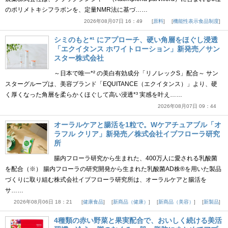
のポリメトキシフラボンを、定量NMR法に基づ……
2026年08月07日 16：49
原料
機能性表示食品制度
シミのもと*¹ にアプローチ、硬い角層をほぐし浸透
「エクイタンス ホワイトローション」新発売／サン
スター株式会社
～日本で唯一*² の美白有効成分「リノレックS」配合～ サン
スターグループは、美容ブランド「EQUITANCE（エクイタンス）」より、硬
く厚くなった角層を柔らかくほぐして高い浸透*³ 実感を叶え……
2026年08月07日 09：44
オーラルケアと腸活を1粒で。Wケアチュアブル「オ
ラフル クリア」新発売／株式会社イブフローラ研究
所
腸内フローラ研究から生まれた、400万人に愛される乳酸菌
を配合（※） 腸内フローラの研究開発から生まれた乳酸菌AD株®を用いた製品
づくりに取り組む株式会社イブフローラ研究所は、オーラルケアと腸活を
サ……
2026年08月06日 18：21
健康食品
新商品（健康）
新商品（美容）
新製品
4種類の赤い野菜と果実配合で、おいしく続ける美活