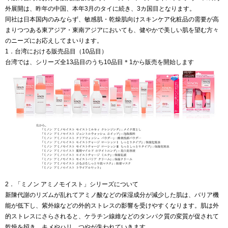
外展開は、昨年の中国、本年3月のタイに続き、3カ国目となります。
同社は日本国内のみならず、敏感肌・乾燥肌向けスキンケア化粧品の需要が高
まりつつある東アジア・東南アジアにおいても、健やかで美しい肌を望む方々
のニーズにお応えしてまいります。
1．台湾における販売品目（10品目）
台湾では、シリーズ全13品目のうち10品目＊1から販売を開始します
2．「ミノン アミノモイスト」シリーズについて
新陳代謝のリズムが乱れてアミノ酸などの保湿成分が減少した肌は、バリア機
能が低下し、紫外線などの外的ストレスの影響を受けやすくなります。肌は外
的ストレスにさらされると、ケラチン線維などのタンパク質の変質が促されて
乾燥を招き、キメやハリ、つやが失われていきます。