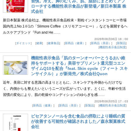
習慣。冷え、脚のむくみ、肌、脂肪にまとめてアプ
ローチする機能性表示食品が新登場／新日本製薬 株
式会社
新日本製薬 株式会社は、機能性表示食品粉末・顆粒インスタントコーヒー市場
国内売上No.1※1の「Slimore Coffee（スリモアコーヒー）」などを展開するヘ
ルスケアブランド『Fun and He……
2026年08月06日 18：00
ダイエット
健康
健康食品
新商品（健康）
新商品（美容）
新製品
機能性表示食品制度
機能性表示食品「肌のターンオーバーとうるおい維
持をサポートする」美容サプリメント還元型コエン
ザイムQ10を配合『feat. Skin cycle（フィート スキ
ンサイクル）』が新発売／株式会社Quon
近年、美容に対する意識の高まりとともに、スキンケアを外側からだけでな
く、内側からも整えたいというニーズが広がっています。とくに、年齢や生活
習慣の変化により、肌の乾燥やコンディションのゆらぎを感……
2026年08月05日 17：03
新商品（健康）
新商品（美容）
新製品
機能性表示食品制度
ピセアタンノールを含む食品の摂取により睡眠の質
が改善する可能性が確認されました／森永製菓株式
会社