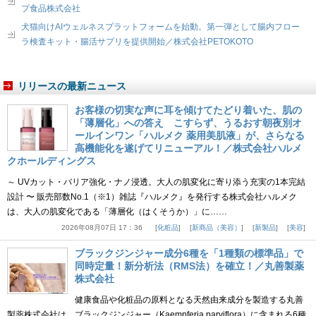
プ食品株式会社
犬猫向けAIウェルネスプラットフォームを始動。第一弾として腸内フロー
ラ検査キット・腸活サプリを提供開始／株式会社PETOKOTO
リリースの最新ニュース
お客様の切実な声に耳を傾けてたどり着いた、肌の
「薄層化」への答え こすらず、うるおす朝夜別オ
ールインワン「ハルメク 薬用美肌液」が、さらなる
高機能化を遂げてリニューアル！／株式会社ハルメ
クホールディングス
～ UVカット・バリア強化・ナノ浸透。大人の肌変化に寄り添う充実の1本完結
設計 〜 販売部数No.1（※1）雑誌『ハルメク』を発行する株式会社ハルメク
は、大人の肌変化である「薄層化（はくそうか）」に……
2026年08月07日 17：36
化粧品
新商品（美容）
新製品
美容
ブラックジンジャー成分6種を「1種類の標準品」で
同時定量！新分析法（RMS法）を確立！／丸善製薬
株式会社
健康食品や化粧品の原料となる天然由来成分を製造する丸善
製薬株式会社は、ブラックジンジャー（Kaempferia parviflora）に含まれる6種