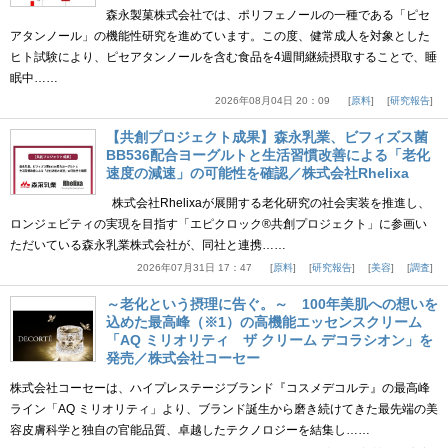
森永製菓株式会社では、ポリフェノールの一種である「ピセ
アタンノール」の機能性研究を進めています。この度、健常成人を対象とした
ヒト試験により、ピセアタンノールを含む食品を4週間継続摂取することで、睡
眠中……
2026年08月04日 20：09
原料
研究報告
【共創プロジェクト成果】森永乳業、ビフィズス菌
BB536配合ヨーグルトと生活習慣改善による「老化
速度の減速」の可能性を確認／株式会社Rhelixa
株式会社Rhelixaが展開する老化研究の社会実装を推進し、
ロンジェビティの実現を目指す「エピクロック®共創プロジェクト」に参画い
ただいている森永乳業株式会社が、同社と連携……
2026年07月31日 17：47
原料
研究報告
美容
調査
～老化という摂理に告ぐ。～ 100年美肌への想いを
込めた最高峰（※1）の高機能エッセンスクリーム
「AQ ミリオリティ ザ クリーム デコラシオン」を
発売／株式会社コーセー
株式会社コーセーは、ハイプレステージブランド『コスメデコルテ』の最高峰
ライン「AQ ミリオリティ」より、ブランド誕生から磨き続けてきた最先端の美
容皮膚科学と独自の官能品質、卓越したテクノロジーを結集し……