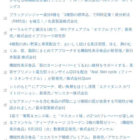
ングス
ブラックジンジャー成分6種を「1種類の標準品」で同時定量！新分析法
（RMS法）を確立！／丸善製薬株式会社
オーラルケアと腸活を1粒で。Wケアチュアブル「オラフル クリア」新発
売／株式会社イブフローラ研究所
4種類の赤い野菜と果実配合で、おいしく続ける美活習慣。冷え、脚のむ
くみ、肌、脂肪にまとめてアプローチする機能性表示食品が新登場／新日
本製薬 株式会社
機能性表示食品「肌のターンオーバーとうるおい維持をサポートする」美
容サプリメント還元型コエンザイムQ10を配合『feat. Skin cycle（フィー
ト スキンサイクル）』が新発売／株式会社Quon
シミのもと*¹ にアプローチ、硬い角層をほぐし浸透「エクイタンス ホワ
イトローション」新発売／サンスター株式会社
ピセアタンノールを含む食品の摂取により睡眠の質が改善する可能性が確
認されました／森永製菓株式会社
1箱で「葡萄＆カシス味」と「マスカット味」の2つのフレーバーが楽しめ
るファンケル「ディープチャージ コラーゲン 2種の葡萄ゼリー」（機能性
表示食品）8月18日（火）数量限定発売／株式会社ファンケル
機能性表示食品『ココカラケア睡眠プレミアム』 新発売／アサヒグルー