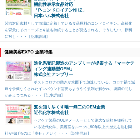
機能性表示食品対応
「P-コンドロイチンNHZ」
日本ハム株式会社
関節対応素材として市場に定着している食品原料のコンドロイチン。高齢化
を背景にそのニーズは今後も持続することが見込まれる。そうした中、原料
に対し・・・【記事詳細】
健康美容EXPO 企業特集
進化系受託製造のアンプリーが提案する「マーケテ
ィング連動型OEM」
株式会社アンプリー
ポストコロナの動きが水面下で加速している。コロナ禍で減
速を余儀なくされたインバウンド需要もようやく規制が解かれ、復調の兆し
がみえつつある・・・【記事詳細】
髪を知り尽くす唯一無二のOEM企業
近代化学株式会社
ヘアケア製品のOEMメーカーとして絶大な信頼を獲得して
いる近代化学。美容室をルーツに90年以上の歴史を刻む同
社が掲げるのは「幸せ」という・・・【記事詳細】