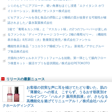
シミのもと*¹ にアプローチ、硬い角層をほぐし浸透「エクイタンス ホワ
イトローション」新発売／サンスター株式会社
ピセアタンノールを含む食品の摂取により睡眠の質が改善する可能性が確
認されました／森永製菓株式会社
1箱で「葡萄＆カシス味」と「マスカット味」の2つのフレーバーが楽しめ
るファンケル「ディープチャージ コラーゲン 2種の葡萄ゼリー」（機能性
表示食品）8月18日（火）数量限定発売／株式会社ファンケル
機能性表示食品『ココカラケア睡眠プレミアム』 新発売／アサヒグルー
プ食品株式会社
犬猫向けAIウェルネスプラットフォームを始動。第一弾として腸内フロー
ラ検査キット・腸活サプリを提供開始／株式会社PETOKOTO
リリースの最新ニュース
お客様の切実な声に耳を傾けてたどり着いた、肌の
「薄層化」への答え こすらず、うるおす朝夜別オ
ールインワン「ハルメク 薬用美肌液」が、さらなる
高機能化を遂げてリニューアル！／株式会社ハルメ
クホールディングス