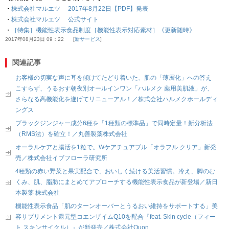
・
株式会社マルエツ 2017年8月22日【PDF】発表
・
株式会社マルエツ 公式サイト
・
［特集］機能性表示食品制度［機能性表示対応素材］《更新随時》
2017年08月23日 09：22
新サービス
関連記事
お客様の切実な声に耳を傾けてたどり着いた、肌の「薄層化」への答え
こすらず、うるおす朝夜別オールインワン「ハルメク 薬用美肌液」が、
さらなる高機能化を遂げてリニューアル！／株式会社ハルメクホールディ
ングス
ブラックジンジャー成分6種を「1種類の標準品」で同時定量！新分析法
（RMS法）を確立！／丸善製薬株式会社
オーラルケアと腸活を1粒で。Wケアチュアブル「オラフル クリア」新発
売／株式会社イブフローラ研究所
4種類の赤い野菜と果実配合で、おいしく続ける美活習慣。冷え、脚のむ
くみ、肌、脂肪にまとめてアプローチする機能性表示食品が新登場／新日
本製薬 株式会社
機能性表示食品「肌のターンオーバーとうるおい維持をサポートする」美
容サプリメント還元型コエンザイムQ10を配合『feat. Skin cycle（フィー
ト スキンサイクル）』が新発売／株式会社Quon