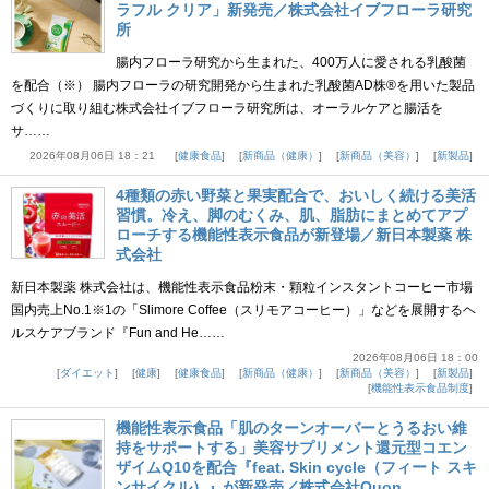
ラフル クリア」新発売／株式会社イブフローラ研究
所
腸内フローラ研究から生まれた、400万人に愛される乳酸菌
を配合（※） 腸内フローラの研究開発から生まれた乳酸菌AD株®を用いた製品
づくりに取り組む株式会社イブフローラ研究所は、オーラルケアと腸活を
サ……
2026年08月06日 18：21
健康食品
新商品（健康）
新商品（美容）
新製品
4種類の赤い野菜と果実配合で、おいしく続ける美活
習慣。冷え、脚のむくみ、肌、脂肪にまとめてアプ
ローチする機能性表示食品が新登場／新日本製薬 株
式会社
新日本製薬 株式会社は、機能性表示食品粉末・顆粒インスタントコーヒー市場
国内売上No.1※1の「Slimore Coffee（スリモアコーヒー）」などを展開するヘ
ルスケアブランド『Fun and He……
2026年08月06日 18：00
ダイエット
健康
健康食品
新商品（健康）
新商品（美容）
新製品
機能性表示食品制度
機能性表示食品「肌のターンオーバーとうるおい維
持をサポートする」美容サプリメント還元型コエン
ザイムQ10を配合『feat. Skin cycle（フィート スキ
ンサイクル）』が新発売／株式会社Quon