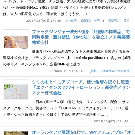
～ UVカット・バリア強化・ナノ浸透。大人の肌変化に寄り添う充実の1本完結
設計 〜 販売部数No.1（※1）雑誌『ハルメク』を発行する株式会社ハルメク
は、大人の肌変化である「薄層化（はくそうか）」に……
2026年08月07日 17：36
化粧品
新商品（美容）
新製品
美容
ブラックジンジャー成分6種を「1種類の標準品」で
同時定量！新分析法（RMS法）を確立！／丸善製薬
株式会社
健康食品や化粧品の原料となる天然由来成分を製造する丸善
製薬株式会社は、ブラックジンジャー（Kaempferia parviflora）に含まれる6種
のポリメトキシフラボンを、定量NMR法に基づ……
2026年08月07日 16：49
原料
機能性表示食品制度
シミのもと*¹ にアプローチ、硬い角層をほぐし浸透
「エクイタンス ホワイトローション」新発売／サン
スター株式会社
～日本で唯一*² の美白有効成分「リノレックS」配合～ サン
スターグループは、美容ブランド「EQUITANCE（エクイタンス）」より、硬
く厚くなった角層を柔らかくほぐして高い浸透*³ 実感を叶え……
2026年08月07日 09：44
オーラルケアと腸活を1粒で。Wケアチュアブル「オ