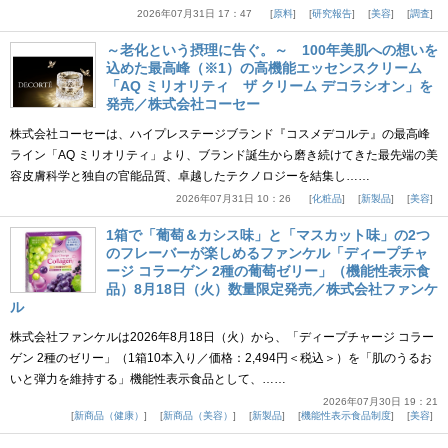
2026年07月31日 17：47
原料
研究報告
美容
調査
～老化という摂理に告ぐ。～ 100年美肌への想いを
込めた最高峰（※1）の高機能エッセンスクリーム
「AQ ミリオリティ ザ クリーム デコラシオン」を
発売／株式会社コーセー
株式会社コーセーは、ハイプレステージブランド『コスメデコルテ』の最高峰
ライン「AQ ミリオリティ」より、ブランド誕生から磨き続けてきた最先端の美
容皮膚科学と独自の官能品質、卓越したテクノロジーを結集し……
2026年07月31日 10：26
化粧品
新製品
美容
1箱で「葡萄＆カシス味」と「マスカット味」の2つ
のフレーバーが楽しめるファンケル「ディープチャ
ージ コラーゲン 2種の葡萄ゼリー」（機能性表示食
品）8月18日（火）数量限定発売／株式会社ファンケ
ル
株式会社ファンケルは2026年8月18日（火）から、「ディープチャージ コラー
ゲン 2種のゼリー」（1箱10本入り／価格：2,494円＜税込＞）を「肌のうるお
いと弾力を維持する」機能性表示食品として、……
2026年07月30日 19：21
新商品（健康）
新商品（美容）
新製品
機能性表示食品制度
美容