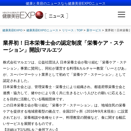
健康と美容のニュースなら健康美容EXPOニュース
健康美容EXPO
健康美容EXPOニュース
リリース：TOP
新サービス
業界初！日本栄養士
業界初！日本栄養士会の認定制度「栄養ケア・ステ
ーション」開設/マルエツ
株式会社マルエツは、公益社団法人 日本栄養士会が取り組む「栄養ケア・ステ
ーション」事業に賛同し、同社が運営する料理&カルチャー教室「いーとぴあ」
が、スーパーマーケット業界として初めて「栄養ケア・ステーション」として
認定されました。
日本栄養士会とは、管理栄養士・栄養士により組織され、都道府県栄養士会と
連携・協力して、健やかにより良く共に生きるという人びとの願いに応えるこ
とを目的に活動している職能団体です。
この日本栄養士会が取り組む「栄養ケア・ステーション」は、地域住民の栄養
ケアを提供する地域密着型の拠点で、全国237ヶ所（2016年9月末現在）に設置
されており、栄養相談や各種セミナー、料理教室の開催など、食に関する幅広
いサービスを展開するものです。
【詳細は下記URLをご参照下さい】