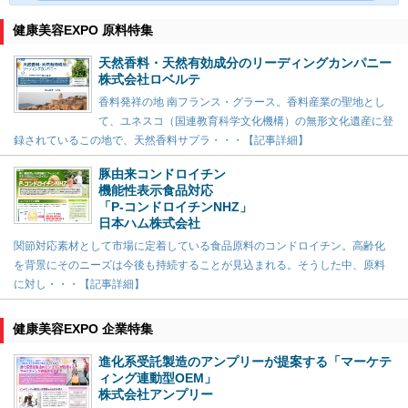
健康美容EXPO 原料特集
天然香料・天然有効成分のリーディングカンパニー
株式会社ロベルテ
香料発祥の地 南フランス・グラース。香料産業の聖地とし
て、ユネスコ（国連教育科学文化機構）の無形文化遺産に登
録されているこの地で、天然香料サプラ・・・【記事詳細】
豚由来コンドロイチン
機能性表示食品対応
「P-コンドロイチンNHZ」
日本ハム株式会社
関節対応素材として市場に定着している食品原料のコンドロイチン。高齢化
を背景にそのニーズは今後も持続することが見込まれる。そうした中、原料
に対し・・・【記事詳細】
健康美容EXPO 企業特集
進化系受託製造のアンプリーが提案する「マーケテ
ィング連動型OEM」
株式会社アンプリー