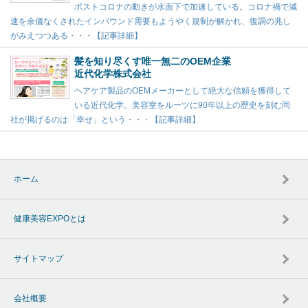
ポストコロナの動きが水面下で加速している。コロナ禍で減
速を余儀なくされたインバウンド需要もようやく規制が解かれ、復調の兆し
がみえつつある・・・【記事詳細】
髪を知り尽くす唯一無二のOEM企業
近代化学株式会社
ヘアケア製品のOEMメーカーとして絶大な信頼を獲得して
いる近代化学。美容室をルーツに90年以上の歴史を刻む同
社が掲げるのは「幸せ」という・・・【記事詳細】
ホーム
健康美容EXPOとは
サイトマップ
会社概要