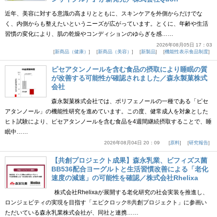
近年、美容に対する意識の高まりとともに、スキンケアを外側からだけでな
く、内側からも整えたいというニーズが広がっています。とくに、年齢や生活
習慣の変化により、肌の乾燥やコンディションのゆらぎを感……
2026年08月05日 17：03
新商品（健康）
新商品（美容）
新製品
機能性表示食品制度
ピセアタンノールを含む食品の摂取により睡眠の質
が改善する可能性が確認されました／森永製菓株式
会社
森永製菓株式会社では、ポリフェノールの一種である「ピセ
アタンノール」の機能性研究を進めています。この度、健常成人を対象とした
ヒト試験により、ピセアタンノールを含む食品を4週間継続摂取することで、睡
眠中……
2026年08月04日 20：09
原料
研究報告
【共創プロジェクト成果】森永乳業、ビフィズス菌
BB536配合ヨーグルトと生活習慣改善による「老化
速度の減速」の可能性を確認／株式会社Rhelixa
株式会社Rhelixaが展開する老化研究の社会実装を推進し、
ロンジェビティの実現を目指す「エピクロック®共創プロジェクト」に参画い
ただいている森永乳業株式会社が、同社と連携……