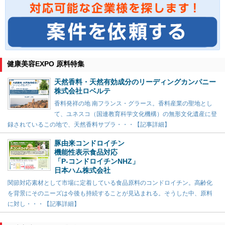
健康美容EXPO 原料特集
天然香料・天然有効成分のリーディングカンパニー
株式会社ロベルテ
香料発祥の地 南フランス・グラース。香料産業の聖地とし
て、ユネスコ（国連教育科学文化機構）の無形文化遺産に登
録されているこの地で、天然香料サプラ・・・【記事詳細】
豚由来コンドロイチン
機能性表示食品対応
「P-コンドロイチンNHZ」
日本ハム株式会社
関節対応素材として市場に定着している食品原料のコンドロイチン。高齢化
を背景にそのニーズは今後も持続することが見込まれる。そうした中、原料
に対し・・・【記事詳細】