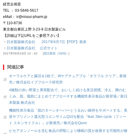
経営企画室
TEL ： 03-5846-5617
eMail： ir@nissui-pharm.jp
〒110-8736
東京都台東区上野 3-23-9 日水製薬ビル
【詳細は下記URLをご参照下さい】
・
日水製薬株式会社 2017年9月7日【PDF】発表
・
日水製薬株式会社 公式サイト
2017年09月19日 14：43
受託製造（OEM）
関連記事
オーラルケアと腸活を1粒で。Wケアチュアブル「オラフル クリア」新発
売／株式会社イブフローラ研究所
4種類の赤い野菜と果実配合で、おいしく続ける美活習慣。冷え、脚のむ
くみ、肌、脂肪にまとめてアプローチする機能性表示食品が新登場／新日
本製薬 株式会社
機能性表示食品「肌のターンオーバーとうるおい維持をサポートする」美
容サプリメント還元型コエンザイムQ10を配合『feat. Skin cycle（フィー
ト スキンサイクル）』が新発売／株式会社Quon
ピセアタンノールを含む食品の摂取により睡眠の質が改善する可能性が確