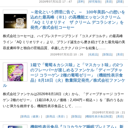
2026年07月31日 17：47
原料
研究報告
美容
調査
～老化という摂理に告ぐ。～ 100年美肌への想いを
込めた最高峰（※1）の高機能エッセンスクリーム
「AQ ミリオリティ ザ クリーム デコラシオン」を
発売／株式会社コーセー
株式会社コーセーは、ハイプレステージブランド『コスメデコルテ』の最高峰
ライン「AQ ミリオリティ」より、ブランド誕生から磨き続けてきた最先端の美
容皮膚科学と独自の官能品質、卓越したテクノロジーを結集し……
2026年07月31日 10：26
化粧品
新製品
美容
1箱で「葡萄＆カシス味」と「マスカット味」の2つ
のフレーバーが楽しめるファンケル「ディープチャ
ージ コラーゲン 2種の葡萄ゼリー」（機能性表示食
品）8月18日（火）数量限定発売／株式会社ファンケ
ル
株式会社ファンケルは2026年8月18日（火）から、「ディープチャージ コラー
ゲン 2種のゼリー」（1箱10本入り／価格：2,494円＜税込＞）を「肌のうるお
いと弾力を維持する」機能性表示食品として、……
2026年07月30日 19：21
新商品（健康）
新商品（美容）
新製品
機能性表示食品制度
美容
機能性表示食品『ココカラケア睡眠プレミアム』 新