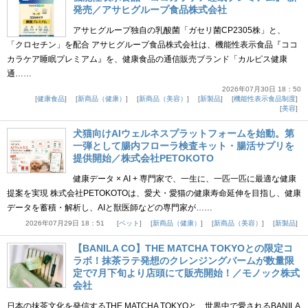
発売／アサヒグループ食品株式会社
アサヒグループ独自の乳酸菌「ガセリ菌CP2305株」と、
「クロセチン」を配合 アサヒグループ食品株式会社は、機能性表示食品『ココ
カラケア睡眠プレミアム』を、健康食品の通信販売ブランド「カルピス健康
通……
2026年07月30日 18：50
健康食品
新商品（健康）
新商品（美容）
新製品
機能性表示食品制度
美容
犬猫向けAIウェルネスプラットフォームを始動。第
一弾として腸内フローラ検査キット・腸活サプリを
提供開始／株式会社PETOKOTO
健康データ × AI + 専門家で、一生に、一匹一匹に最適な健康
提案を実現 株式会社PETOKOTOは、愛犬・愛猫の健康寿命延伸を目指し、健康
データを蓄積・解析し、AIと獣医師などの専門家が……
2026年07月29日 18：51
ペット
新商品（健康）
新商品（美容）
新製品
【BANILA CO】THE MATCHA TOKYOとの限定コ
ラボ！抹茶ラテ発想のクレンジングバームが数量限
定で7月下旬より店頭にて販売開始！／モノック株式
会社
日本の抹茶文化を発信するTHE MATCHA TOKYOと、世界中で愛されるBANILA