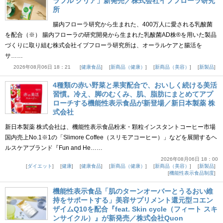
ラフル クリア」新発売／株式会社イブフローラ研究
所
腸内フローラ研究から生まれた、400万人に愛される乳酸菌
を配合（※） 腸内フローラの研究開発から生まれた乳酸菌AD株®を用いた製品
づくりに取り組む株式会社イブフローラ研究所は、オーラルケアと腸活を
サ……
2026年08月06日 18：21
健康食品
新商品（健康）
新商品（美容）
新製品
4種類の赤い野菜と果実配合で、おいしく続ける美活
習慣。冷え、脚のむくみ、肌、脂肪にまとめてアプ
ローチする機能性表示食品が新登場／新日本製薬 株
式会社
新日本製薬 株式会社は、機能性表示食品粉末・顆粒インスタントコーヒー市場
国内売上No.1※1の「Slimore Coffee（スリモアコーヒー）」などを展開するヘ
ルスケアブランド『Fun and He……
2026年08月06日 18：00
ダイエット
健康
健康食品
新商品（健康）
新商品（美容）
新製品
機能性表示食品制度
機能性表示食品「肌のターンオーバーとうるおい維
持をサポートする」美容サプリメント還元型コエン
ザイムQ10を配合『feat. Skin cycle（フィート スキ
ンサイクル）』が新発売／株式会社Quon