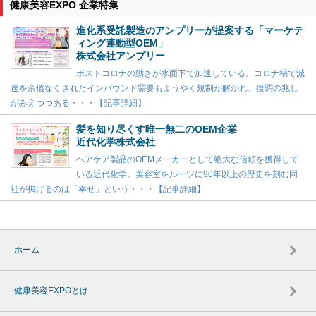
健康美容EXPO 企業特集
進化系受託製造のアンプリーが提案する「マーケテ
ィング連動型OEM」
株式会社アンプリー
ポストコロナの動きが水面下で加速している。コロナ禍で減
速を余儀なくされたインバウンド需要もようやく規制が解かれ、復調の兆し
がみえつつある・・・【記事詳細】
髪を知り尽くす唯一無二のOEM企業
近代化学株式会社
ヘアケア製品のOEMメーカーとして絶大な信頼を獲得して
いる近代化学。美容室をルーツに90年以上の歴史を刻む同
社が掲げるのは「幸せ」という・・・【記事詳細】
ホーム
健康美容EXPOとは