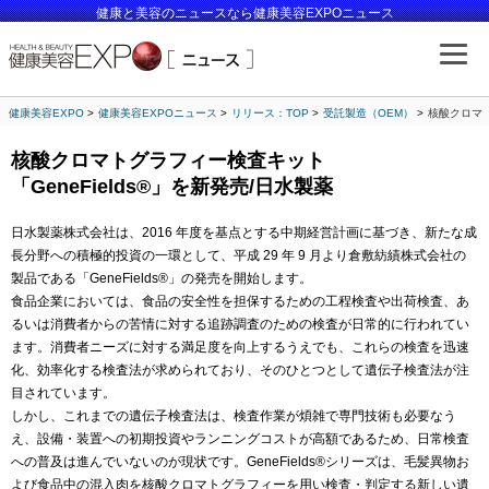
健康と美容のニュースなら健康美容EXPOニュース
健康美容EXPO
健康美容EXPOニュース
リリース：TOP
受託製造（OEM）
核酸クロマト
核酸クロマトグラフィー検査キット
「GeneFields®」を新発売/日水製薬
日水製薬株式会社は、2016 年度を基点とする中期経営計画に基づき、新たな成
長分野への積極的投資の一環として、平成 29 年 9 月より倉敷紡績株式会社の
製品である「GeneFields®」の発売を開始します。
食品企業においては、食品の安全性を担保するための工程検査や出荷検査、あ
るいは消費者からの苦情に対する追跡調査のための検査が日常的に行われてい
ます。消費者ニーズに対する満足度を向上するうえでも、これらの検査を迅速
化、効率化する検査法が求められており、そのひとつとして遺伝子検査法が注
目されています。
しかし、これまでの遺伝子検査法は、検査作業が煩雑で専門技術も必要なう
え、設備・装置への初期投資やランニングコストが高額であるため、日常検査
への普及は進んでいないのが現状です。GeneFields®シリーズは、毛髪異物お
よび食品中の混入肉を核酸クロマトグラフィーを用い検査・判定する新しい遺