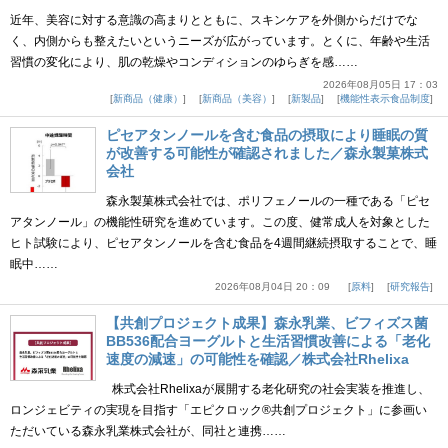
近年、美容に対する意識の高まりとともに、スキンケアを外側からだけでな
く、内側からも整えたいというニーズが広がっています。とくに、年齢や生活
習慣の変化により、肌の乾燥やコンディションのゆらぎを感……
2026年08月05日 17：03
新商品（健康）
新商品（美容）
新製品
機能性表示食品制度
ピセアタンノールを含む食品の摂取により睡眠の質
が改善する可能性が確認されました／森永製菓株式
会社
森永製菓株式会社では、ポリフェノールの一種である「ピセ
アタンノール」の機能性研究を進めています。この度、健常成人を対象とした
ヒト試験により、ピセアタンノールを含む食品を4週間継続摂取することで、睡
眠中……
2026年08月04日 20：09
原料
研究報告
【共創プロジェクト成果】森永乳業、ビフィズス菌
BB536配合ヨーグルトと生活習慣改善による「老化
速度の減速」の可能性を確認／株式会社Rhelixa
株式会社Rhelixaが展開する老化研究の社会実装を推進し、
ロンジェビティの実現を目指す「エピクロック®共創プロジェクト」に参画い
ただいている森永乳業株式会社が、同社と連携……