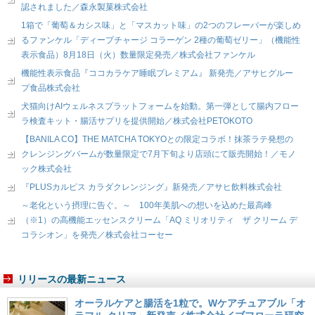
認されました／森永製菓株式会社
1箱で「葡萄＆カシス味」と「マスカット味」の2つのフレーバーが楽しめ
るファンケル「ディープチャージ コラーゲン 2種の葡萄ゼリー」（機能性
表示食品）8月18日（火）数量限定発売／株式会社ファンケル
機能性表示食品『ココカラケア睡眠プレミアム』 新発売／アサヒグルー
プ食品株式会社
犬猫向けAIウェルネスプラットフォームを始動。第一弾として腸内フロー
ラ検査キット・腸活サプリを提供開始／株式会社PETOKOTO
【BANILA CO】THE MATCHA TOKYOとの限定コラボ！抹茶ラテ発想の
クレンジングバームが数量限定で7月下旬より店頭にて販売開始！／モノ
ック株式会社
『PLUSカルピス カラダクレンジング』新発売／アサヒ飲料株式会社
～老化という摂理に告ぐ。～ 100年美肌への想いを込めた最高峰
（※1）の高機能エッセンスクリーム「AQ ミリオリティ ザ クリーム デ
コラシオン」を発売／株式会社コーセー
リリースの最新ニュース
オーラルケアと腸活を1粒で。Wケアチュアブル「オ