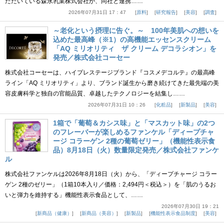
ただいている森永乳業株式会社が、同社と連携……
2026年07月31日 17：47
原料
研究報告
美容
調査
～老化という摂理に告ぐ。～ 100年美肌への想いを
込めた最高峰（※1）の高機能エッセンスクリーム
「AQ ミリオリティ ザ クリーム デコラシオン」を
発売／株式会社コーセー
株式会社コーセーは、ハイプレステージブランド『コスメデコルテ』の最高峰
ライン「AQ ミリオリティ」より、ブランド誕生から磨き続けてきた最先端の美
容皮膚科学と独自の官能品質、卓越したテクノロジーを結集し……
2026年07月31日 10：26
化粧品
新製品
美容
1箱で「葡萄＆カシス味」と「マスカット味」の2つ
のフレーバーが楽しめるファンケル「ディープチャ
ージ コラーゲン 2種の葡萄ゼリー」（機能性表示食
品）8月18日（火）数量限定発売／株式会社ファンケ
ル
株式会社ファンケルは2026年8月18日（火）から、「ディープチャージ コラー
ゲン 2種のゼリー」（1箱10本入り／価格：2,494円＜税込＞）を「肌のうるお
いと弾力を維持する」機能性表示食品として、……
2026年07月30日 19：21
新商品（健康）
新商品（美容）
新製品
機能性表示食品制度
美容