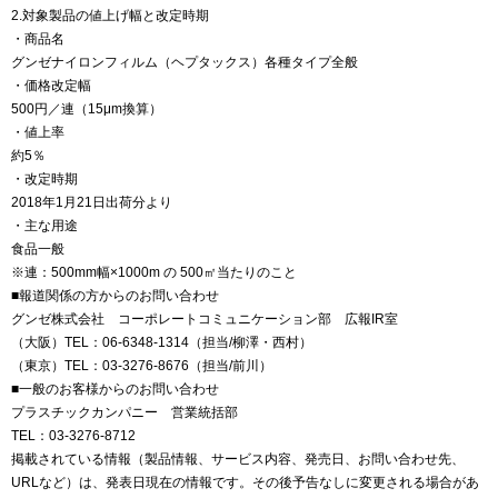
2.対象製品の値上げ幅と改定時期
・商品名
グンゼナイロンフィルム（ヘプタックス）各種タイプ全般
・価格改定幅
500円／連（15μm換算）
・値上率
約5％
・改定時期
2018年1月21日出荷分より
・主な用途
食品一般
※連：500mm幅×1000m の 500㎡当たりのこと
■報道関係の方からのお問い合わせ
グンゼ株式会社 コーポレートコミュニケーション部 広報IR室
（大阪）TEL：06-6348-1314（担当/柳澤・西村）
（東京）TEL：03-3276-8676（担当/前川）
■一般のお客様からのお問い合わせ
プラスチックカンパニー 営業統括部
TEL：03-3276-8712
掲載されている情報（製品情報、サービス内容、発売日、お問い合わせ先、
URLなど）は、発表日現在の情報です。その後予告なしに変更される場合があ