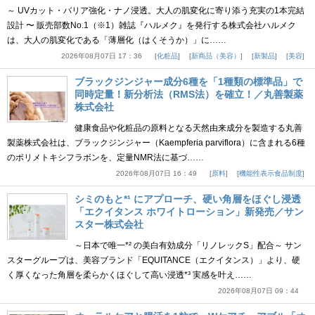
～ UVカット・バリア強化・ナノ浸透。大人の肌変化に寄り添う充実の1本完結
設計 〜 販売部数No.1（※1）雑誌『ハルメク』を発行する株式会社ハルメク
は、大人の肌変化である「薄層化（はくそうか）」に……
2026年08月07日 17：36
化粧品
新商品（美容）
新製品
美容
ブラックジンジャー成分6種を「1種類の標準品」で
同時定量！新分析法（RMS法）を確立！／丸善製薬
株式会社
健康食品や化粧品の原料となる天然由来成分を製造する丸善
製薬株式会社は、ブラックジンジャー（Kaempferia parviflora）に含まれる6種
のポリメトキシフラボンを、定量NMR法に基づ……
2026年08月07日 16：49
原料
機能性表示食品制度
シミのもと*¹ にアプローチ、硬い角層をほぐし浸透
「エクイタンス ホワイトローション」新発売／サン
スター株式会社
～日本で唯一*² の美白有効成分「リノレックS」配合～ サン
スターグループは、美容ブランド「EQUITANCE（エクイタンス）」より、硬
く厚くなった角層を柔らかくほぐして高い浸透*³ 実感を叶え……
2026年08月07日 09：44