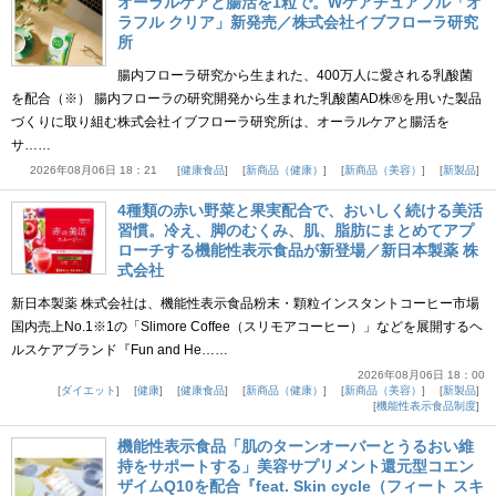
オーラルケアと腸活を1粒で。Wケアチュアブル「オ
ラフル クリア」新発売／株式会社イブフローラ研究
所
腸内フローラ研究から生まれた、400万人に愛される乳酸菌
を配合（※） 腸内フローラの研究開発から生まれた乳酸菌AD株®を用いた製品
づくりに取り組む株式会社イブフローラ研究所は、オーラルケアと腸活を
サ……
2026年08月06日 18：21
健康食品
新商品（健康）
新商品（美容）
新製品
4種類の赤い野菜と果実配合で、おいしく続ける美活
習慣。冷え、脚のむくみ、肌、脂肪にまとめてアプ
ローチする機能性表示食品が新登場／新日本製薬 株
式会社
新日本製薬 株式会社は、機能性表示食品粉末・顆粒インスタントコーヒー市場
国内売上No.1※1の「Slimore Coffee（スリモアコーヒー）」などを展開するヘ
ルスケアブランド『Fun and He……
2026年08月06日 18：00
ダイエット
健康
健康食品
新商品（健康）
新商品（美容）
新製品
機能性表示食品制度
機能性表示食品「肌のターンオーバーとうるおい維
持をサポートする」美容サプリメント還元型コエン
ザイムQ10を配合『feat. Skin cycle（フィート スキ