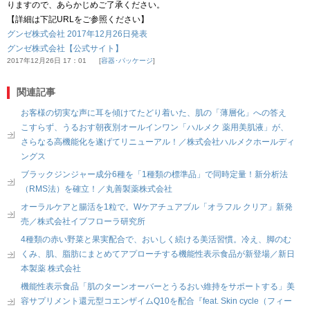
りますので、あらかじめご了承ください。
【詳細は下記URLをご参照ください】
グンゼ株式会社 2017年12月26日発表
グンゼ株式会社【公式サイト】
2017年12月26日 17：01
容器･パッケージ
関連記事
お客様の切実な声に耳を傾けてたどり着いた、肌の「薄層化」への答え
こすらず、うるおす朝夜別オールインワン「ハルメク 薬用美肌液」が、
さらなる高機能化を遂げてリニューアル！／株式会社ハルメクホールディ
ングス
ブラックジンジャー成分6種を「1種類の標準品」で同時定量！新分析法
（RMS法）を確立！／丸善製薬株式会社
オーラルケアと腸活を1粒で。Wケアチュアブル「オラフル クリア」新発
売／株式会社イブフローラ研究所
4種類の赤い野菜と果実配合で、おいしく続ける美活習慣。冷え、脚のむ
くみ、肌、脂肪にまとめてアプローチする機能性表示食品が新登場／新日
本製薬 株式会社
機能性表示食品「肌のターンオーバーとうるおい維持をサポートする」美
容サプリメント還元型コエンザイムQ10を配合『feat. Skin cycle（フィー