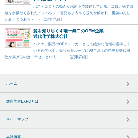
ポストコロナの動きが水面下で加速している。コロナ禍で減
速を余儀なくされたインバウンド需要もようやく規制が解かれ、復調の兆し
がみえつつある・・・【記事詳細】
髪を知り尽くす唯一無二のOEM企業
近代化学株式会社
ヘアケア製品のOEMメーカーとして絶大な信頼を獲得して
いる近代化学。美容室をルーツに90年以上の歴史を刻む同
社が掲げるのは「幸せ」という・・・【記事詳細】
ホーム
健康美容EXPOとは
サイトマップ
会社概要