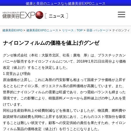
健康と美容のニュースなら健康美容EXPOニュース
健康美容EXPO
健康美容EXPOニュース
リリース：TOP
容器･パッケージ
ナイロンフィ
ナイロンフィルムの価格を値上げ/グンゼ
グンゼ株式会社（本社：大阪市北区、社長：廣地 厚）は、プラスチックカン
パニーが販売するナイロンフィルムについて、2018年1月21日出荷分より価格
改定（値上げ）することを決定しました。
1.背景および理由
原油価格が上昇し、これに為替の円安影響も相まって国産ナフサ価格が上昇す
るとともにナイロン系、ポリエステル系の原料価格が高騰しています。また、
世界的にナイロンフィルムの需要は旺盛であり、かつ需給バランスも締まった
環境です。この影響により、樹脂原料メーカーから原料値上げの申し入れを受
けています。
同社は生産効率向上や経費削減などを推進していましたが、物流費、燃料費や
副資材等の諸経費も同時に上昇する状況にあり、これらのコスト増加分を吸収
することは難しい状況です。顧客への安定供給の責任を果たすため、ナイロン
フィルム製品の価格改定（値上げ）を行うことになりました。