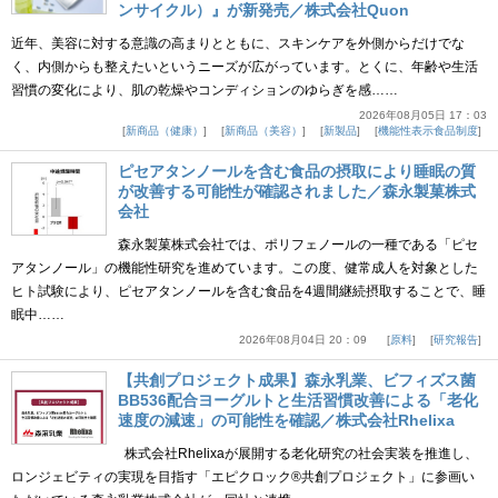
ンサイクル）』が新発売／株式会社Quon
近年、美容に対する意識の高まりとともに、スキンケアを外側からだけでな
く、内側からも整えたいというニーズが広がっています。とくに、年齢や生活
習慣の変化により、肌の乾燥やコンディションのゆらぎを感……
2026年08月05日 17：03
新商品（健康）
新商品（美容）
新製品
機能性表示食品制度
ピセアタンノールを含む食品の摂取により睡眠の質
が改善する可能性が確認されました／森永製菓株式
会社
森永製菓株式会社では、ポリフェノールの一種である「ピセ
アタンノール」の機能性研究を進めています。この度、健常成人を対象とした
ヒト試験により、ピセアタンノールを含む食品を4週間継続摂取することで、睡
眠中……
2026年08月04日 20：09
原料
研究報告
【共創プロジェクト成果】森永乳業、ビフィズス菌
BB536配合ヨーグルトと生活習慣改善による「老化
速度の減速」の可能性を確認／株式会社Rhelixa
株式会社Rhelixaが展開する老化研究の社会実装を推進し、
ロンジェビティの実現を目指す「エピクロック®共創プロジェクト」に参画い