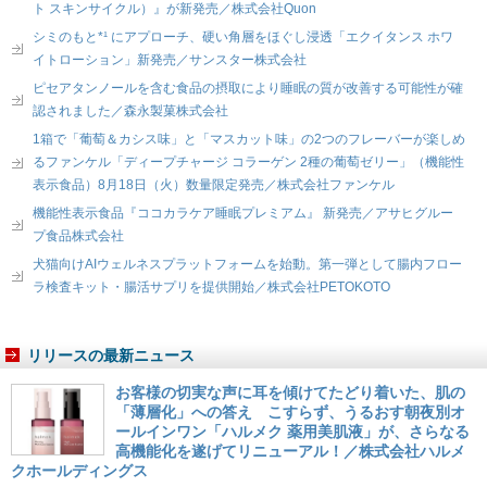
ト スキンサイクル）』が新発売／株式会社Quon
シミのもと*¹ にアプローチ、硬い角層をほぐし浸透「エクイタンス ホワ
イトローション」新発売／サンスター株式会社
ピセアタンノールを含む食品の摂取により睡眠の質が改善する可能性が確
認されました／森永製菓株式会社
1箱で「葡萄＆カシス味」と「マスカット味」の2つのフレーバーが楽しめ
るファンケル「ディープチャージ コラーゲン 2種の葡萄ゼリー」（機能性
表示食品）8月18日（火）数量限定発売／株式会社ファンケル
機能性表示食品『ココカラケア睡眠プレミアム』 新発売／アサヒグルー
プ食品株式会社
犬猫向けAIウェルネスプラットフォームを始動。第一弾として腸内フロー
ラ検査キット・腸活サプリを提供開始／株式会社PETOKOTO
リリースの最新ニュース
お客様の切実な声に耳を傾けてたどり着いた、肌の
「薄層化」への答え こすらず、うるおす朝夜別オ
ールインワン「ハルメク 薬用美肌液」が、さらなる
高機能化を遂げてリニューアル！／株式会社ハルメ
クホールディングス