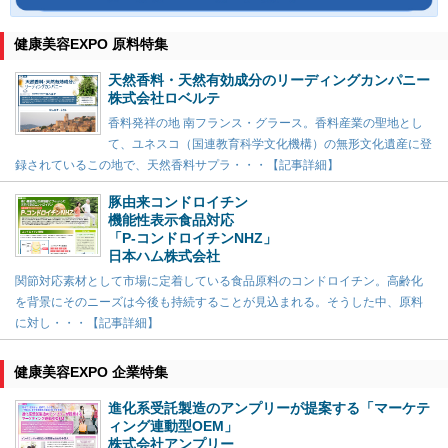
健康美容EXPO 原料特集
天然香料・天然有効成分のリーディングカンパニー
株式会社ロベルテ
香料発祥の地 南フランス・グラース。香料産業の聖地とし
て、ユネスコ（国連教育科学文化機構）の無形文化遺産に登
録されているこの地で、天然香料サプラ・・・【記事詳細】
豚由来コンドロイチン
機能性表示食品対応
「P-コンドロイチンNHZ」
日本ハム株式会社
関節対応素材として市場に定着している食品原料のコンドロイチン。高齢化
を背景にそのニーズは今後も持続することが見込まれる。そうした中、原料
に対し・・・【記事詳細】
健康美容EXPO 企業特集
進化系受託製造のアンプリーが提案する「マーケテ
ィング連動型OEM」
株式会社アンプリー