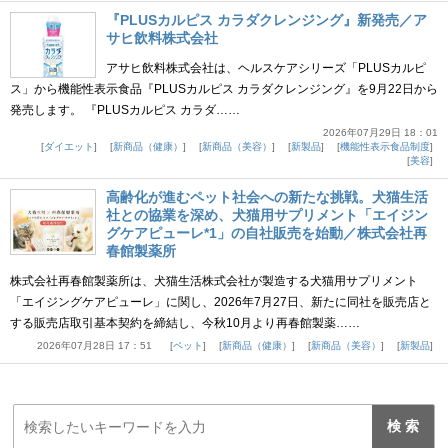
『PLUSカルピス カラダクレンジング』新発売／ア
サヒ飲料株式会社
アサヒ飲料株式会社は、ヘルスケアシリーズ「PLUSカルピ
ス」から機能性表示食品『PLUSカルピス カラダクレンジング』を9月22日から
発売します。 『PLUSカルピス カラダ……
2026年07月29日 18：01
ダイエット
新商品（健康）
新商品（美容）
新製品
機能性表示食品制度
美容
高齢化が進むペット社会への新たな挑戦。犬猫生活
社との協業を深め、犬猫用サプリメント「エイジン
グケアピューレ*1」の自社販売を始動／株式会社再
春館製薬所
株式会社再春館製薬所は、犬猫生活株式会社が製造する犬猫用サプリメント
「エイジングケアピューレ」に関し、2026年7月27日、新たに同社を販売店と
する販売店取引基本契約を締結し、今秋10月より再春館製薬……
2026年07月28日 17：51
ペット
新商品（健康）
新商品（美容）
新製品