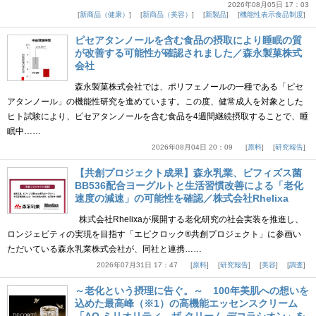
2026年08月05日 17：03
新商品（健康）
新商品（美容）
新製品
機能性表示食品制度
ピセアタンノールを含む食品の摂取により睡眠の質
が改善する可能性が確認されました／森永製菓株式
会社
森永製菓株式会社では、ポリフェノールの一種である「ピセ
アタンノール」の機能性研究を進めています。この度、健常成人を対象とした
ヒト試験により、ピセアタンノールを含む食品を4週間継続摂取することで、睡
眠中……
2026年08月04日 20：09
原料
研究報告
【共創プロジェクト成果】森永乳業、ビフィズス菌
BB536配合ヨーグルトと生活習慣改善による「老化
速度の減速」の可能性を確認／株式会社Rhelixa
株式会社Rhelixaが展開する老化研究の社会実装を推進し、
ロンジェビティの実現を目指す「エピクロック®共創プロジェクト」に参画い
ただいている森永乳業株式会社が、同社と連携……
2026年07月31日 17：47
原料
研究報告
美容
調査
～老化という摂理に告ぐ。～ 100年美肌への想いを
込めた最高峰（※1）の高機能エッセンスクリーム