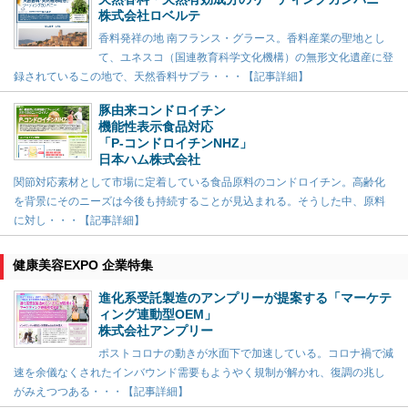
株式会社ロベルテ
香料発祥の地 南フランス・グラース。香料産業の聖地とし
て、ユネスコ（国連教育科学文化機構）の無形文化遺産に登
録されているこの地で、天然香料サプラ・・・【記事詳細】
豚由来コンドロイチン
機能性表示食品対応
「P-コンドロイチンNHZ」
日本ハム株式会社
関節対応素材として市場に定着している食品原料のコンドロイチン。高齢化
を背景にそのニーズは今後も持続することが見込まれる。そうした中、原料
に対し・・・【記事詳細】
健康美容EXPO 企業特集
進化系受託製造のアンプリーが提案する「マーケテ
ィング連動型OEM」
株式会社アンプリー
ポストコロナの動きが水面下で加速している。コロナ禍で減
速を余儀なくされたインバウンド需要もようやく規制が解かれ、復調の兆し
がみえつつある・・・【記事詳細】