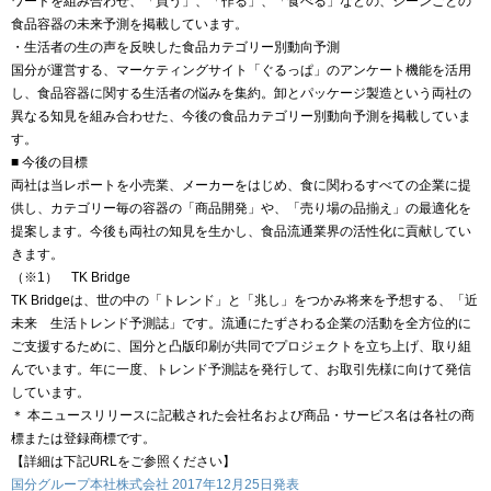
ワードを組み合わせ、「買う」、「作る」、「食べる」などの、シーンごとの
食品容器の未来予測を掲載しています。
・生活者の生の声を反映した食品カテゴリー別動向予測
国分が運営する、マーケティングサイト「ぐるっぱ」のアンケート機能を活用
し、食品容器に関する生活者の悩みを集約。卸とパッケージ製造という両社の
異なる知見を組み合わせた、今後の食品カテゴリー別動向予測を掲載していま
す。
■ 今後の目標
両社は当レポートを小売業、メーカーをはじめ、食に関わるすべての企業に提
供し、カテゴリー毎の容器の「商品開発」や、「売り場の品揃え」の最適化を
提案します。今後も両社の知見を生かし、食品流通業界の活性化に貢献してい
きます。
（※1） TK Bridge
TK Bridgeは、世の中の「トレンド」と「兆し」をつかみ将来を予想する、「近
未来 生活トレンド予測誌」です。流通にたずさわる企業の活動を全方位的に
ご支援するために、国分と凸版印刷が共同でプロジェクトを立ち上げ、取り組
んでいます。年に一度、トレンド予測誌を発行して、お取引先様に向けて発信
しています。
＊ 本ニュースリリースに記載された会社名および商品・サービス名は各社の商
標または登録商標です。
【詳細は下記URLをご参照ください】
国分グループ本社株式会社 2017年12月25日発表