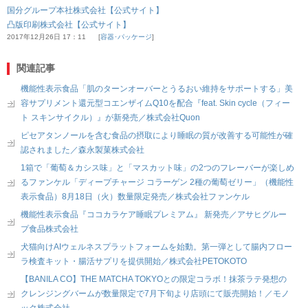
国分グループ本社株式会社【公式サイト】
凸版印刷株式会社【公式サイト】
2017年12月26日 17：11
容器･パッケージ
関連記事
機能性表示食品「肌のターンオーバーとうるおい維持をサポートする」美
容サプリメント還元型コエンザイムQ10を配合『feat. Skin cycle（フィー
ト スキンサイクル）』が新発売／株式会社Quon
ピセアタンノールを含む食品の摂取により睡眠の質が改善する可能性が確
認されました／森永製菓株式会社
1箱で「葡萄＆カシス味」と「マスカット味」の2つのフレーバーが楽しめ
るファンケル「ディープチャージ コラーゲン 2種の葡萄ゼリー」（機能性
表示食品）8月18日（火）数量限定発売／株式会社ファンケル
機能性表示食品『ココカラケア睡眠プレミアム』 新発売／アサヒグルー
プ食品株式会社
犬猫向けAIウェルネスプラットフォームを始動。第一弾として腸内フロー
ラ検査キット・腸活サプリを提供開始／株式会社PETOKOTO
【BANILA CO】THE MATCHA TOKYOとの限定コラボ！抹茶ラテ発想の
クレンジングバームが数量限定で7月下旬より店頭にて販売開始！／モノ