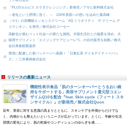
ック株式会社
『PLUSカルピス カラダクレンジング』新発売／アサヒ飲料株式会社
～老化という摂理に告ぐ。～ 100年美肌への想いを込めた最高峰
（※1）の高機能エッセンスクリーム「AQ ミリオリティ ザ クリーム デ
コラシオン」を発売／株式会社コーセー
高齢化が進むペット社会への新たな挑戦。犬猫生活社との協業を深め、犬
猫用サプリメント「エイジングケアピューレ*1」の自社販売を始動／株式
会社再春館製薬所
環境に配慮した新パッケージへ刷新！「日東紅茶 デイ＆デイティーバッ
グ」／三井農林株式会社
リリースの最新ニュース
機能性表示食品「肌のターンオーバーとうるおい維
持をサポートする」美容サプリメント還元型コエン
ザイムQ10を配合『feat. Skin cycle（フィート スキ
ンサイクル）』が新発売／株式会社Quon
近年、美容に対する意識の高まりとともに、スキンケアを外側からだけでな
く、内側からも整えたいというニーズが広がっています。とくに、年齢や生活
習慣の変化により、肌の乾燥やコンディションのゆらぎを感……