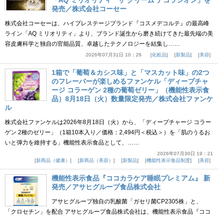
「AQ ミリオリティ ザ クリーム デコラシオン」を
発売／株式会社コーセー
株式会社コーセーは、ハイプレステージブランド『コスメデコルテ』の最高峰
ライン「AQ ミリオリティ」より、ブランド誕生から磨き続けてきた最先端の美
容皮膚科学と独自の官能品質、卓越したテクノロジーを結集し……
2026年07月31日 10：26
化粧品
新製品
美容
1箱で「葡萄＆カシス味」と「マスカット味」の2つ
のフレーバーが楽しめるファンケル「ディープチャ
ージ コラーゲン 2種の葡萄ゼリー」（機能性表示食
品）8月18日（火）数量限定発売／株式会社ファンケ
ル
株式会社ファンケルは2026年8月18日（火）から、「ディープチャージ コラー
ゲン 2種のゼリー」（1箱10本入り／価格：2,494円＜税込＞）を「肌のうるお
いと弾力を維持する」機能性表示食品として、……
2026年07月30日 19：21
新商品（健康）
新商品（美容）
新製品
機能性表示食品制度
美容
機能性表示食品『ココカラケア睡眠プレミアム』 新
発売／アサヒグループ食品株式会社
アサヒグループ独自の乳酸菌「ガセリ菌CP2305株」と、
「クロセチン」を配合 アサヒグループ食品株式会社は、機能性表示食品『ココ