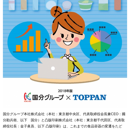
国分グループ本社株式会社（本社：東京都中央区、代表取締役会長兼CEO：國
分勘兵衛、以下 国分）と凸版印刷株式会社（本社：東京都千代田区、代表取
締役社長：金子眞吾、以下 凸版印刷）は、これまでの食品容器の変遷をたど