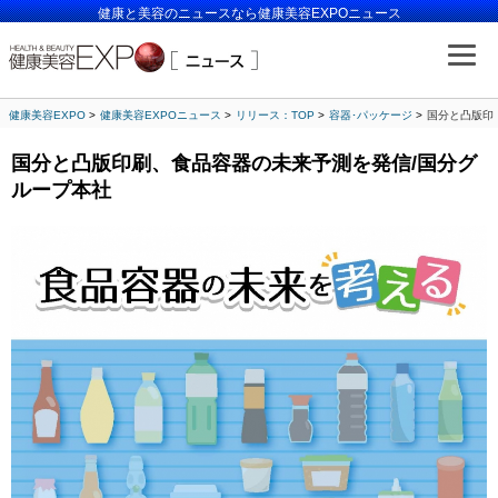
健康と美容のニュースなら健康美容EXPOニュース
健康美容EXPO
健康美容EXPOニュース
リリース：TOP
容器･パッケージ
国分と凸版印
国分と凸版印刷、食品容器の未来予測を発信/国分グ
ループ本社