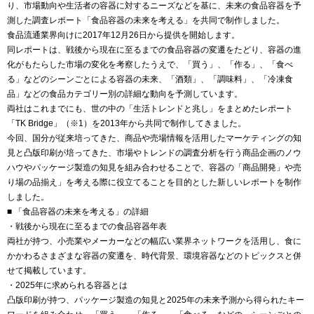
り、市場動向や生活者の容器に対するニーズなどを基に、未来の食品容器を予
測した調査レポート「食品容器の未来を考える」を共同で制作しました。
食品流通業界向けに2017年12月26日から提供を開始します。
同レポートは、戦後から現在に至るまでの食品容器の変遷をたどり、容器の進
化がもたらした市場の変化を考察したうえで、「買う」、「作る」、「食べ
る」などのシーンごとによる容器の未来、「酒類」、「調味料」、「冷凍食
品」などの食品カテゴリー別の詳細な動向を予測しています。
両社はこれまでにも、世の中の「生活トレンドと兆し」をまとめたレポート
「TK Bridge」（※1）を2013年から共同で制作してきました。
今回、国分が従来培ってきた、商品や売場情報を活用したマーケティングの知
見と凸版印刷が培ってきた、市場やトレンドの調査分析を行う商品企画のノウ
ハウやパッケージ製造の知見を組み合わせることで、容器の「商品開発」や売
り場の品揃え」を考える際に役立てることを目的とした新しいレポートを制作
しました。
■ 「食品容器の未来を考える」の詳細
・戦後から現在に至るまでの食品容器年表
両社が持つ、小売業やメーカーなどの幅広い業界ネットワークを活用し、食に
かかわるさまざまな容器の変遷を、時代背景、環境容器などのトピックスと併
せて掲載しています。
・2025年に求められる容器とは
凸版印刷が持つ、パッケージ製造の知見と2025年の未来予測から得られたキー