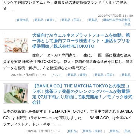
カラケア睡眠プレミアム』を、健康食品の通信販売ブランド「カルピス健康
通……
2026年07月30日 18：50
健康食品
新商品（健康）
新商品（美容）
新製品
機能性表示食品制度
美容
犬猫向けAIウェルネスプラットフォームを始動。第
一弾として腸内フローラ検査キット・腸活サプリを
提供開始／株式会社PETOKOTO
健康データ × AI + 専門家で、一生に、一匹一匹に最適な健康
提案を実現 株式会社PETOKOTOは、愛犬・愛猫の健康寿命延伸を目指し、健康
データを蓄積・解析し、AIと獣医師などの専門家が……
2026年07月29日 18：51
ペット
新商品（健康）
新商品（美容）
新製品
【BANILA CO】THE MATCHA TOKYOとの限定コ
ラボ！抹茶ラテ発想のクレンジングバームが数量限
定で7月下旬より店頭にて販売開始！／モノック株式
会社
日本の抹茶文化を発信するTHE MATCHA TOKYOと、世界中で愛されるBANILA
COによる限定コラボレーションが実現しました。 「BANILA CO」は全国のバ
ラエティストア、ドン・キホー……
2026年07月29日 18：28
化粧品
新商品（美容）
新製品
美容