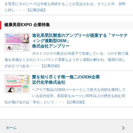
を背景にそのニーズは今後も持続することが見込まれる。そうした中、原料
に対し・・・【記事詳細】
健康美容EXPO 企業特集
進化系受託製造のアンプリーが提案する「マーケテ
ィング連動型OEM」
株式会社アンプリー
ポストコロナの動きが水面下で加速している。コロナ禍で減
速を余儀なくされたインバウンド需要もようやく規制が解かれ、復調の兆し
がみえつつある・・・【記事詳細】
髪を知り尽くす唯一無二のOEM企業
近代化学株式会社
ヘアケア製品のOEMメーカーとして絶大な信頼を獲得して
いる近代化学。美容室をルーツに90年以上の歴史を刻む同
社が掲げるのは「幸せ」という・・・【記事詳細】
ホーム