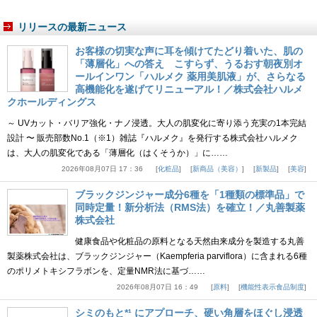
リリースの最新ニュース
お客様の切実な声に耳を傾けてたどり着いた、肌の
「薄層化」への答え こすらず、うるおす朝夜別オ
ールインワン「ハルメク 薬用美肌液」が、さらなる
高機能化を遂げてリニューアル！／株式会社ハルメ
クホールディングス
～ UVカット・バリア強化・ナノ浸透。大人の肌変化に寄り添う充実の1本完結
設計 〜 販売部数No.1（※1）雑誌『ハルメク』を発行する株式会社ハルメク
は、大人の肌変化である「薄層化（はくそうか）」に……
2026年08月07日 17：36
化粧品
新商品（美容）
新製品
美容
ブラックジンジャー成分6種を「1種類の標準品」で
同時定量！新分析法（RMS法）を確立！／丸善製薬
株式会社
健康食品や化粧品の原料となる天然由来成分を製造する丸善
製薬株式会社は、ブラックジンジャー（Kaempferia parviflora）に含まれる6種
のポリメトキシフラボンを、定量NMR法に基づ……
2026年08月07日 16：49
原料
機能性表示食品制度
シミのもと*¹ にアプローチ、硬い角層をほぐし浸透