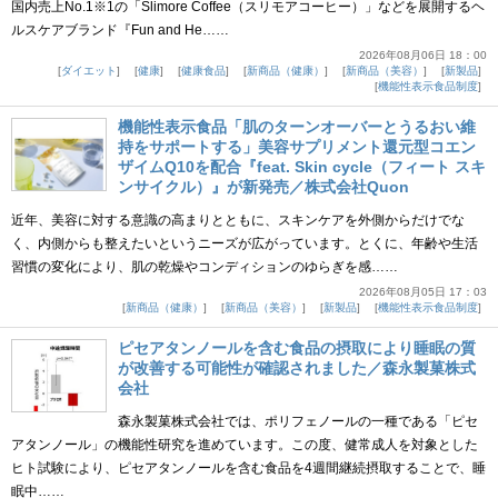
国内売上No.1※1の「Slimore Coffee（スリモアコーヒー）」などを展開するヘ
ルスケアブランド『Fun and He……
2026年08月06日 18：00
ダイエット
健康
健康食品
新商品（健康）
新商品（美容）
新製品
機能性表示食品制度
機能性表示食品「肌のターンオーバーとうるおい維
持をサポートする」美容サプリメント還元型コエン
ザイムQ10を配合『feat. Skin cycle（フィート スキ
ンサイクル）』が新発売／株式会社Quon
近年、美容に対する意識の高まりとともに、スキンケアを外側からだけでな
く、内側からも整えたいというニーズが広がっています。とくに、年齢や生活
習慣の変化により、肌の乾燥やコンディションのゆらぎを感……
2026年08月05日 17：03
新商品（健康）
新商品（美容）
新製品
機能性表示食品制度
ピセアタンノールを含む食品の摂取により睡眠の質
が改善する可能性が確認されました／森永製菓株式
会社
森永製菓株式会社では、ポリフェノールの一種である「ピセ
アタンノール」の機能性研究を進めています。この度、健常成人を対象とした
ヒト試験により、ピセアタンノールを含む食品を4週間継続摂取することで、睡
眠中……