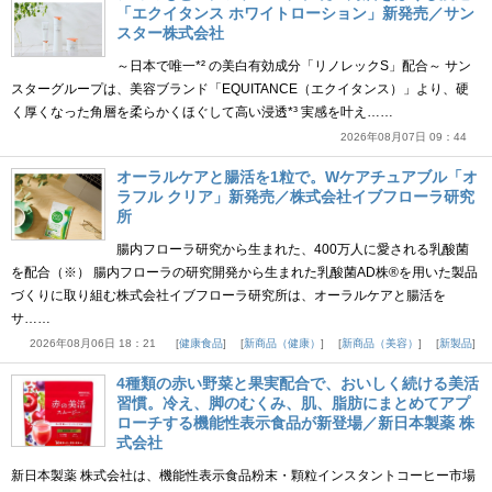
「エクイタンス ホワイトローション」新発売／サン
スター株式会社
～日本で唯一*² の美白有効成分「リノレックS」配合～ サン
スターグループは、美容ブランド「EQUITANCE（エクイタンス）」より、硬
く厚くなった角層を柔らかくほぐして高い浸透*³ 実感を叶え……
2026年08月07日 09：44
オーラルケアと腸活を1粒で。Wケアチュアブル「オ
ラフル クリア」新発売／株式会社イブフローラ研究
所
腸内フローラ研究から生まれた、400万人に愛される乳酸菌
を配合（※） 腸内フローラの研究開発から生まれた乳酸菌AD株®を用いた製品
づくりに取り組む株式会社イブフローラ研究所は、オーラルケアと腸活を
サ……
2026年08月06日 18：21
健康食品
新商品（健康）
新商品（美容）
新製品
4種類の赤い野菜と果実配合で、おいしく続ける美活
習慣。冷え、脚のむくみ、肌、脂肪にまとめてアプ
ローチする機能性表示食品が新登場／新日本製薬 株
式会社
新日本製薬 株式会社は、機能性表示食品粉末・顆粒インスタントコーヒー市場