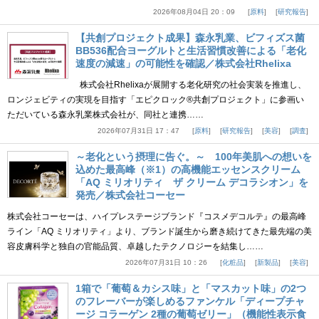
2026年08月04日 20：09
原料
研究報告
【共創プロジェクト成果】森永乳業、ビフィズス菌
BB536配合ヨーグルトと生活習慣改善による「老化
速度の減速」の可能性を確認／株式会社Rhelixa
株式会社Rhelixaが展開する老化研究の社会実装を推進し、
ロンジェビティの実現を目指す「エピクロック®共創プロジェクト」に参画い
ただいている森永乳業株式会社が、同社と連携……
2026年07月31日 17：47
原料
研究報告
美容
調査
～老化という摂理に告ぐ。～ 100年美肌への想いを
込めた最高峰（※1）の高機能エッセンスクリーム
「AQ ミリオリティ ザ クリーム デコラシオン」を
発売／株式会社コーセー
株式会社コーセーは、ハイプレステージブランド『コスメデコルテ』の最高峰
ライン「AQ ミリオリティ」より、ブランド誕生から磨き続けてきた最先端の美
容皮膚科学と独自の官能品質、卓越したテクノロジーを結集し……
2026年07月31日 10：26
化粧品
新製品
美容
1箱で「葡萄＆カシス味」と「マスカット味」の2つ
のフレーバーが楽しめるファンケル「ディープチャ
ージ コラーゲン 2種の葡萄ゼリー」（機能性表示食