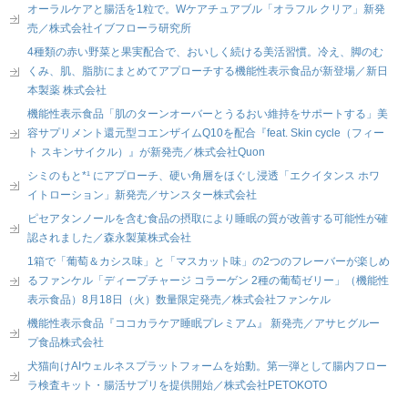
オーラルケアと腸活を1粒で。Wケアチュアブル「オラフル クリア」新発
売／株式会社イブフローラ研究所
4種類の赤い野菜と果実配合で、おいしく続ける美活習慣。冷え、脚のむ
くみ、肌、脂肪にまとめてアプローチする機能性表示食品が新登場／新日
本製薬 株式会社
機能性表示食品「肌のターンオーバーとうるおい維持をサポートする」美
容サプリメント還元型コエンザイムQ10を配合『feat. Skin cycle（フィー
ト スキンサイクル）』が新発売／株式会社Quon
シミのもと*¹ にアプローチ、硬い角層をほぐし浸透「エクイタンス ホワ
イトローション」新発売／サンスター株式会社
ピセアタンノールを含む食品の摂取により睡眠の質が改善する可能性が確
認されました／森永製菓株式会社
1箱で「葡萄＆カシス味」と「マスカット味」の2つのフレーバーが楽しめ
るファンケル「ディープチャージ コラーゲン 2種の葡萄ゼリー」（機能性
表示食品）8月18日（火）数量限定発売／株式会社ファンケル
機能性表示食品『ココカラケア睡眠プレミアム』 新発売／アサヒグルー
プ食品株式会社
犬猫向けAIウェルネスプラットフォームを始動。第一弾として腸内フロー
ラ検査キット・腸活サプリを提供開始／株式会社PETOKOTO