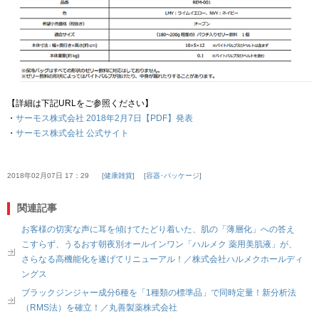
【詳細は下記URLをご参照ください】
・
サーモス株式会社 2018年2月7日【PDF】発表
・
サーモス株式会社 公式サイト
2018年02月07日 17：29
健康雑貨
容器･パッケージ
関連記事
お客様の切実な声に耳を傾けてたどり着いた、肌の「薄層化」への答え
こすらず、うるおす朝夜別オールインワン「ハルメク 薬用美肌液」が、
さらなる高機能化を遂げてリニューアル！／株式会社ハルメクホールディ
ングス
ブラックジンジャー成分6種を「1種類の標準品」で同時定量！新分析法
（RMS法）を確立！／丸善製薬株式会社