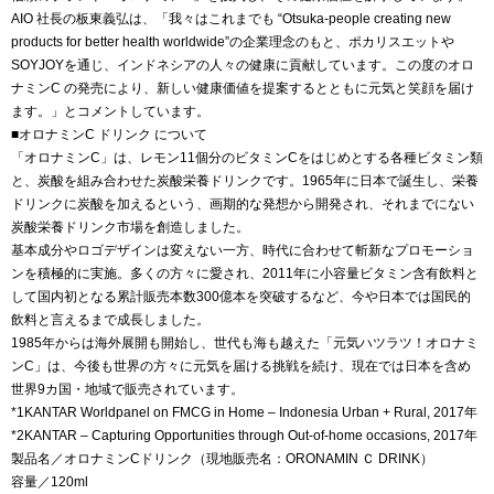
AIO 社長の板東義弘は、「我々はこれまでも “Otsuka-people creating new
products for better health worldwide”の企業理念のもと、ポカリスエットや
SOYJOYを通じ、インドネシアの人々の健康に貢献しています。この度のオロ
ナミンC の発売により、新しい健康価値を提案するとともに元気と笑顔を届け
ます。」とコメントしています。
■オロナミンC ドリンク について
「オロナミンC」は、レモン11個分のビタミンCをはじめとする各種ビタミン類
と、炭酸を組み合わせた炭酸栄養ドリンクです。1965年に日本で誕生し、栄養
ドリンクに炭酸を加えるという、画期的な発想から開発され、それまでにない
炭酸栄養ドリンク市場を創造しました。
基本成分やロゴデザインは変えない一方、時代に合わせて斬新なプロモーショ
ンを積極的に実施。多くの方々に愛され、2011年に小容量ビタミン含有飲料と
して国内初となる累計販売本数300億本を突破するなど、今や日本では国民的
飲料と言えるまで成長しました。
1985年からは海外展開も開始し、世代も海も越えた「元気ハツラツ！オロナミ
ンC」は、今後も世界の方々に元気を届ける挑戦を続け、現在では日本を含め
世界9カ国・地域で販売されています。
*1KANTAR Worldpanel on FMCG in Home – Indonesia Urban + Rural, 2017年
*2KANTAR – Capturing Opportunities through Out-of-home occasions, 2017年
製品名／オロナミンCドリンク（現地販売名：ORONAMIN Ｃ DRINK）
容量／120ml