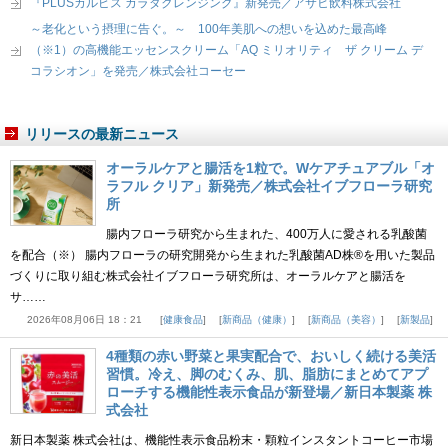
『PLUSカルピス カラダクレンジング』新発売／アサヒ飲料株式会社
～老化という摂理に告ぐ。～ 100年美肌への想いを込めた最高峰
（※1）の高機能エッセンスクリーム「AQ ミリオリティ ザ クリーム デ
コラシオン」を発売／株式会社コーセー
リリースの最新ニュース
オーラルケアと腸活を1粒で。Wケアチュアブル「オ
ラフル クリア」新発売／株式会社イブフローラ研究
所
腸内フローラ研究から生まれた、400万人に愛される乳酸菌
を配合（※） 腸内フローラの研究開発から生まれた乳酸菌AD株®を用いた製品
づくりに取り組む株式会社イブフローラ研究所は、オーラルケアと腸活を
サ……
2026年08月06日 18：21
健康食品
新商品（健康）
新商品（美容）
新製品
4種類の赤い野菜と果実配合で、おいしく続ける美活
習慣。冷え、脚のむくみ、肌、脂肪にまとめてアプ
ローチする機能性表示食品が新登場／新日本製薬 株
式会社
新日本製薬 株式会社は、機能性表示食品粉末・顆粒インスタントコーヒー市場