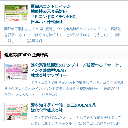
豚由来コンドロイチン
機能性表示食品対応
「P-コンドロイチンNHZ」
日本ハム株式会社
関節対応素材として市場に定着している食品原料のコンドロイチン。高齢化
を背景にそのニーズは今後も持続することが見込まれる。そうした中、原料
に対し・・・【記事詳細】
健康美容EXPO 企業特集
進化系受託製造のアンプリーが提案する「マーケテ
ィング連動型OEM」
株式会社アンプリー
ポストコロナの動きが水面下で加速している。コロナ禍で減
速を余儀なくされたインバウンド需要もようやく規制が解かれ、復調の兆し
がみえつつある・・・【記事詳細】
髪を知り尽くす唯一無二のOEM企業
近代化学株式会社
ヘアケア製品のOEMメーカーとして絶大な信頼を獲得して
いる近代化学。美容室をルーツに90年以上の歴史を刻む同