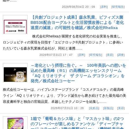
眠中……
2026年08月04日 20：09
原料
研究報告
【共創プロジェクト成果】森永乳業、ビフィズス菌
BB536配合ヨーグルトと生活習慣改善による「老化
速度の減速」の可能性を確認／株式会社Rhelixa
株式会社Rhelixaが展開する老化研究の社会実装を推進し、
ロンジェビティの実現を目指す「エピクロック®共創プロジェクト」に参画い
ただいている森永乳業株式会社が、同社と連携……
2026年07月31日 17：47
原料
研究報告
美容
調査
～老化という摂理に告ぐ。～ 100年美肌への想いを
込めた最高峰（※1）の高機能エッセンスクリーム
「AQ ミリオリティ ザ クリーム デコラシオン」を
発売／株式会社コーセー
株式会社コーセーは、ハイプレステージブランド『コスメデコルテ』の最高峰
ライン「AQ ミリオリティ」より、ブランド誕生から磨き続けてきた最先端の美
容皮膚科学と独自の官能品質、卓越したテクノロジーを結集し……
2026年07月31日 10：26
化粧品
新製品
美容
1箱で「葡萄＆カシス味」と「マスカット味」の2つ
のフレーバーが楽しめるファンケル「ディープチャ