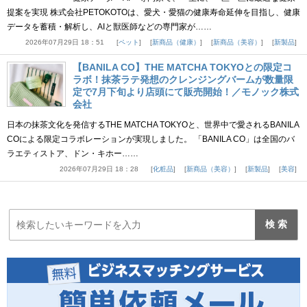
提案を実現 株式会社PETOKOTOは、愛犬・愛猫の健康寿命延伸を目指し、健康
データを蓄積・解析し、AIと獣医師などの専門家が……
2026年07月29日 18：51
ペット
新商品（健康）
新商品（美容）
新製品
【BANILA CO】THE MATCHA TOKYOとの限定コ
ラボ！抹茶ラテ発想のクレンジングバームが数量限
定で7月下旬より店頭にて販売開始！／モノック株式
会社
日本の抹茶文化を発信するTHE MATCHA TOKYOと、世界中で愛されるBANILA
COによる限定コラボレーションが実現しました。 「BANILA CO」は全国のバ
ラエティストア、ドン・キホー……
2026年07月29日 18：28
化粧品
新商品（美容）
新製品
美容