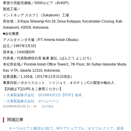
希望小売販売価格／5000ルピア（約40円）
製造工場／
インドネシア スカブミ（Sukabumi）工場
所在地：Jl.Raya Siliwangi Km 28, Desa Kutajaya, Kecamatan Cicurug, Kab.
Sukabumi, 43559, Indonesia
■会社概要
アメルタインダ大塚（P.T. Amerta Indah Otsuka）
設立／1997年2月3日
資本金／1440億IDR
代表者／代表取締役社長 板東 義弘（ばんどう よしひろ）
本社所在地／Pondok Indah Office Tower1, 7th Floor, Jln Sultan Iskandar Muda
Kav. V-TA, Jakarta 12310, Indonesia
従業員数／1,106名（2017年12月31日現在）
事業内容／ポカリスエット、ソイジョイ、オロナミンCの製造や輸出入
【詳細は下記URLをご参照ください】
・
大塚製薬株式会社 2018年6月1日【PDF】発表
・
大塚製薬株式会社 ホームページ
2018年06月01日 11：24
その他.
関連記事
オーラルケアと腸活を1粒で。Wケアチュアブル「オラフル クリア」新発