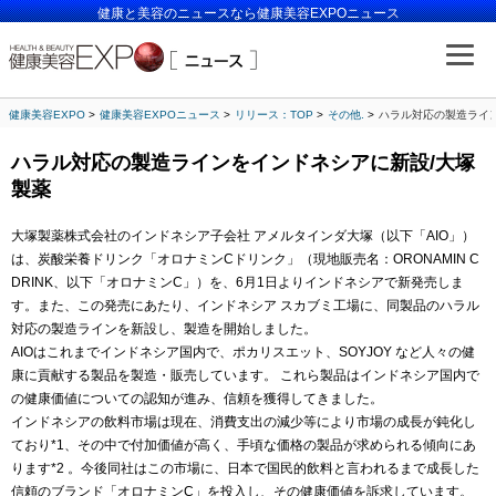
健康と美容のニュースなら健康美容EXPOニュース
健康美容EXPO
健康美容EXPOニュース
リリース：TOP
その他.
ハラル対応の製造ライ
ハラル対応の製造ラインをインドネシアに新設/大塚
製薬
大塚製薬株式会社のインドネシア子会社 アメルタインダ大塚（以下「AIO」）
は、炭酸栄養ドリンク「オロナミンCドリンク」（現地販売名：ORONAMIN C
DRINK、以下「オロナミンC」）を、6月1日よりインドネシアで新発売しま
す。また、この発売にあたり、インドネシア スカブミ工場に、同製品のハラル
対応の製造ラインを新設し、製造を開始しました。
AIOはこれまでインドネシア国内で、ポカリスエット、SOYJOY など人々の健
康に貢献する製品を製造・販売しています。 これら製品はインドネシア国内で
の健康価値についての認知が進み、信頼を獲得してきました。
インドネシアの飲料市場は現在、消費支出の減少等により市場の成長が鈍化し
ており*1、その中で付加価値が高く、手頃な価格の製品が求められる傾向にあ
ります*2 。今後同社はこの市場に、日本で国民的飲料と言われるまで成長した
信頼のブランド「オロナミンC」を投入し、その健康価値を訴求しています。