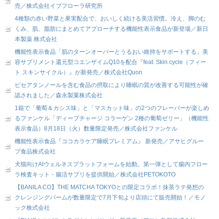
売／株式会社イブフローラ研究所
4種類の赤い野菜と果実配合で、おいしく続ける美活習慣。冷え、脚のむ
くみ、肌、脂肪にまとめてアプローチする機能性表示食品が新登場／新日
本製薬 株式会社
機能性表示食品「肌のターンオーバーとうるおい維持をサポートする」美
容サプリメント還元型コエンザイムQ10を配合『feat. Skin cycle（フィー
ト スキンサイクル）』が新発売／株式会社Quon
ピセアタンノールを含む食品の摂取により睡眠の質が改善する可能性が確
認されました／森永製菓株式会社
1箱で「葡萄＆カシス味」と「マスカット味」の2つのフレーバーが楽しめ
るファンケル「ディープチャージ コラーゲン 2種の葡萄ゼリー」（機能性
表示食品）8月18日（火）数量限定発売／株式会社ファンケル
機能性表示食品『ココカラケア睡眠プレミアム』 新発売／アサヒグルー
プ食品株式会社
犬猫向けAIウェルネスプラットフォームを始動。第一弾として腸内フロー
ラ検査キット・腸活サプリを提供開始／株式会社PETOKOTO
【BANILA CO】THE MATCHA TOKYOとの限定コラボ！抹茶ラテ発想の
クレンジングバームが数量限定で7月下旬より店頭にて販売開始！／モノ
ック株式会社