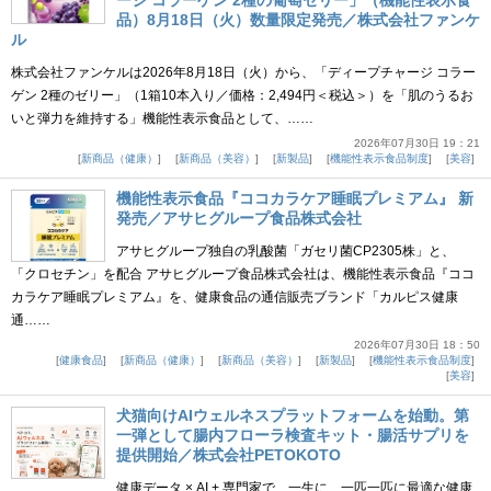
ージ コラーゲン 2種の葡萄ゼリー」（機能性表示食
品）8月18日（火）数量限定発売／株式会社ファンケ
ル
株式会社ファンケルは2026年8月18日（火）から、「ディープチャージ コラー
ゲン 2種のゼリー」（1箱10本入り／価格：2,494円＜税込＞）を「肌のうるお
いと弾力を維持する」機能性表示食品として、……
2026年07月30日 19：21
新商品（健康）
新商品（美容）
新製品
機能性表示食品制度
美容
機能性表示食品『ココカラケア睡眠プレミアム』 新
発売／アサヒグループ食品株式会社
アサヒグループ独自の乳酸菌「ガセリ菌CP2305株」と、
「クロセチン」を配合 アサヒグループ食品株式会社は、機能性表示食品『ココ
カラケア睡眠プレミアム』を、健康食品の通信販売ブランド「カルピス健康
通……
2026年07月30日 18：50
健康食品
新商品（健康）
新商品（美容）
新製品
機能性表示食品制度
美容
犬猫向けAIウェルネスプラットフォームを始動。第
一弾として腸内フローラ検査キット・腸活サプリを
提供開始／株式会社PETOKOTO
健康データ × AI + 専門家で、一生に、一匹一匹に最適な健康