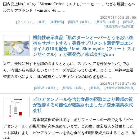
国内売上No.1※1の「Slimore Coffee（スリモアコーヒー）」などを展開するヘ
ルスケアブランド『Fun and He……
2026年08月06日 18：00
ダイエット
健康
健康食品
新商品（健康）
新商品（美容）
新製品
機能性表示食品制度
機能性表示食品「肌のターンオーバーとうるおい維
持をサポートする」美容サプリメント還元型コエン
ザイムQ10を配合『feat. Skin cycle（フィート スキ
ンサイクル）』が新発売／株式会社Quon
近年、美容に対する意識の高まりとともに、スキンケアを外側からだけでな
く、内側からも整えたいというニーズが広がっています。とくに、年齢や生活
習慣の変化により、肌の乾燥やコンディションのゆらぎを感……
2026年08月05日 17：03
新商品（健康）
新商品（美容）
新製品
機能性表示食品制度
ピセアタンノールを含む食品の摂取により睡眠の質
が改善する可能性が確認されました／森永製菓株式
会社
森永製菓株式会社では、ポリフェノールの一種である「ピセ
アタンノール」の機能性研究を進めています。この度、健常成人を対象とした
ヒト試験により、ピセアタンノールを含む食品を4週間継続摂取することで、睡