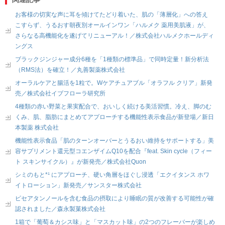
お客様の切実な声に耳を傾けてたどり着いた、肌の「薄層化」への答え
こすらず、うるおす朝夜別オールインワン「ハルメク 薬用美肌液」が、
さらなる高機能化を遂げてリニューアル！／株式会社ハルメクホールディ
ングス
ブラックジンジャー成分6種を「1種類の標準品」で同時定量！新分析法
（RMS法）を確立！／丸善製薬株式会社
オーラルケアと腸活を1粒で。Wケアチュアブル「オラフル クリア」新発
売／株式会社イブフローラ研究所
4種類の赤い野菜と果実配合で、おいしく続ける美活習慣。冷え、脚のむ
くみ、肌、脂肪にまとめてアプローチする機能性表示食品が新登場／新日
本製薬 株式会社
機能性表示食品「肌のターンオーバーとうるおい維持をサポートする」美
容サプリメント還元型コエンザイムQ10を配合『feat. Skin cycle（フィー
ト スキンサイクル）』が新発売／株式会社Quon
シミのもと*¹ にアプローチ、硬い角層をほぐし浸透「エクイタンス ホワ
イトローション」新発売／サンスター株式会社
ピセアタンノールを含む食品の摂取により睡眠の質が改善する可能性が確
認されました／森永製菓株式会社
1箱で「葡萄＆カシス味」と「マスカット味」の2つのフレーバーが楽しめ