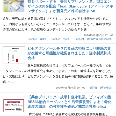
持をサポートする」美容サプリメント還元型コエン
ザイムQ10を配合『feat. Skin cycle（フィート スキ
ンサイクル）』が新発売／株式会社Quon
近年、美容に対する意識の高まりとともに、スキンケアを外側からだけでな
く、内側からも整えたいというニーズが広がっています。とくに、年齢や生活
習慣の変化により、肌の乾燥やコンディションのゆらぎを感……
2026年08月05日 17：03
新商品（健康）
新商品（美容）
新製品
機能性表示食品制度
ピセアタンノールを含む食品の摂取により睡眠の質
が改善する可能性が確認されました／森永製菓株式
会社
森永製菓株式会社では、ポリフェノールの一種である「ピセ
アタンノール」の機能性研究を進めています。この度、健常成人を対象とした
ヒト試験により、ピセアタンノールを含む食品を4週間継続摂取することで、睡
眠中……
2026年08月04日 20：09
原料
研究報告
【共創プロジェクト成果】森永乳業、ビフィズス菌
BB536配合ヨーグルトと生活習慣改善による「老化
速度の減速」の可能性を確認／株式会社Rhelixa
株式会社Rhelixaが展開する老化研究の社会実装を推進し、