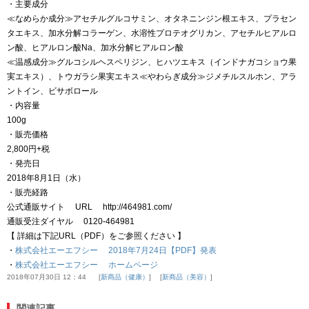
・主要成分
≪なめらか成分≫アセチルグルコサミン、オタネニンジン根エキス、プラセン
タエキス、加水分解コラーゲン、水溶性プロテオグリカン、アセチルヒアルロ
ン酸、ヒアルロン酸Na、加水分解ヒアルロン酸
≪温感成分≫グルコシルヘスペリジン、ヒハツエキス（インドナガコショウ果
実エキス）、トウガラシ果実エキス≪やわらぎ成分≫ジメチルスルホン、アラ
ントイン、ビサボロール
・内容量
100g
・販売価格
2,800円+税
・発売日
2018年8月1日（水）
・販売経路
公式通販サイト URL http://464981.com/
通販受注ダイヤル 0120-464981
【 詳細は下記URL（PDF）をご参照ください 】
・
株式会社エーエフシー 2018年7月24日【PDF】発表
・
株式会社エーエフシー ホームページ
2018年07月30日 12：44
新商品（健康）
新商品（美容）
関連記事