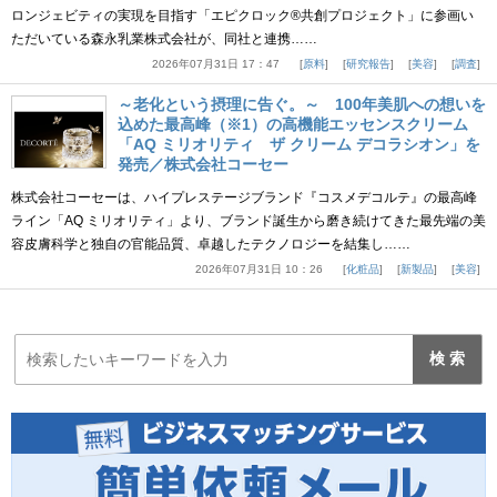
ロンジェビティの実現を目指す「エピクロック®共創プロジェクト」に参画い
ただいている森永乳業株式会社が、同社と連携……
2026年07月31日 17：47
原料
研究報告
美容
調査
～老化という摂理に告ぐ。～ 100年美肌への想いを
込めた最高峰（※1）の高機能エッセンスクリーム
「AQ ミリオリティ ザ クリーム デコラシオン」を
発売／株式会社コーセー
株式会社コーセーは、ハイプレステージブランド『コスメデコルテ』の最高峰
ライン「AQ ミリオリティ」より、ブランド誕生から磨き続けてきた最先端の美
容皮膚科学と独自の官能品質、卓越したテクノロジーを結集し……
2026年07月31日 10：26
化粧品
新製品
美容