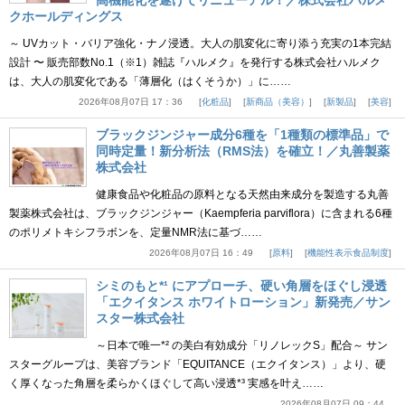
高機能化を遂げてリニューアル！／株式会社ハルメ
クホールディングス
～ UVカット・バリア強化・ナノ浸透。大人の肌変化に寄り添う充実の1本完結
設計 〜 販売部数No.1（※1）雑誌『ハルメク』を発行する株式会社ハルメク
は、大人の肌変化である「薄層化（はくそうか）」に……
2026年08月07日 17：36
化粧品
新商品（美容）
新製品
美容
ブラックジンジャー成分6種を「1種類の標準品」で
同時定量！新分析法（RMS法）を確立！／丸善製薬
株式会社
健康食品や化粧品の原料となる天然由来成分を製造する丸善
製薬株式会社は、ブラックジンジャー（Kaempferia parviflora）に含まれる6種
のポリメトキシフラボンを、定量NMR法に基づ……
2026年08月07日 16：49
原料
機能性表示食品制度
シミのもと*¹ にアプローチ、硬い角層をほぐし浸透
「エクイタンス ホワイトローション」新発売／サン
スター株式会社
～日本で唯一*² の美白有効成分「リノレックS」配合～ サン
スターグループは、美容ブランド「EQUITANCE（エクイタンス）」より、硬
く厚くなった角層を柔らかくほぐして高い浸透*³ 実感を叶え……
2026年08月07日 09：44