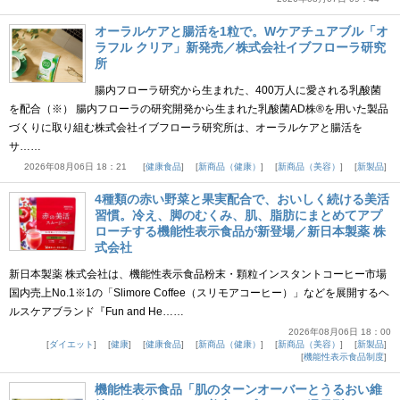
オーラルケアと腸活を1粒で。Wケアチュアブル「オ
ラフル クリア」新発売／株式会社イブフローラ研究
所
腸内フローラ研究から生まれた、400万人に愛される乳酸菌
を配合（※） 腸内フローラの研究開発から生まれた乳酸菌AD株®を用いた製品
づくりに取り組む株式会社イブフローラ研究所は、オーラルケアと腸活を
サ……
2026年08月06日 18：21
健康食品
新商品（健康）
新商品（美容）
新製品
4種類の赤い野菜と果実配合で、おいしく続ける美活
習慣。冷え、脚のむくみ、肌、脂肪にまとめてアプ
ローチする機能性表示食品が新登場／新日本製薬 株
式会社
新日本製薬 株式会社は、機能性表示食品粉末・顆粒インスタントコーヒー市場
国内売上No.1※1の「Slimore Coffee（スリモアコーヒー）」などを展開するヘ
ルスケアブランド『Fun and He……
2026年08月06日 18：00
ダイエット
健康
健康食品
新商品（健康）
新商品（美容）
新製品
機能性表示食品制度
機能性表示食品「肌のターンオーバーとうるおい維