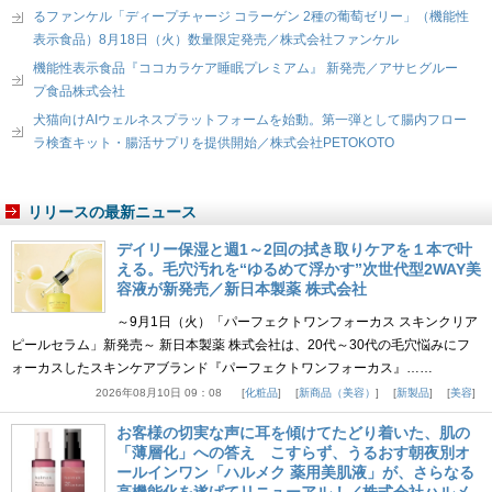
るファンケル「ディープチャージ コラーゲン 2種の葡萄ゼリー」（機能性
表示食品）8月18日（火）数量限定発売／株式会社ファンケル
機能性表示食品『ココカラケア睡眠プレミアム』 新発売／アサヒグルー
プ食品株式会社
犬猫向けAIウェルネスプラットフォームを始動。第一弾として腸内フロー
ラ検査キット・腸活サプリを提供開始／株式会社PETOKOTO
リリースの最新ニュース
デイリー保湿と週1～2回の拭き取りケアを１本で叶
える。毛穴汚れを“ゆるめて浮かす”次世代型2WAY美
容液が新発売／新日本製薬 株式会社
～9月1日（火）「パーフェクトワンフォーカス スキンクリア
ピールセラム」新発売～ 新日本製薬 株式会社は、20代～30代の毛穴悩みにフ
ォーカスしたスキンケアブランド『パーフェクトワンフォーカス』……
2026年08月10日 09：08
化粧品
新商品（美容）
新製品
美容
お客様の切実な声に耳を傾けてたどり着いた、肌の
「薄層化」への答え こすらず、うるおす朝夜別オ
ールインワン「ハルメク 薬用美肌液」が、さらなる