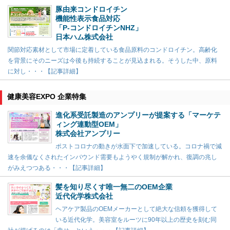
豚由来コンドロイチン
機能性表示食品対応
「P-コンドロイチンNHZ」
日本ハム株式会社
関節対応素材として市場に定着している食品原料のコンドロイチン。高齢化
を背景にそのニーズは今後も持続することが見込まれる。そうした中、原料
に対し・・・【記事詳細】
健康美容EXPO 企業特集
進化系受託製造のアンプリーが提案する「マーケテ
ィング連動型OEM」
株式会社アンプリー
ポストコロナの動きが水面下で加速している。コロナ禍で減
速を余儀なくされたインバウンド需要もようやく規制が解かれ、復調の兆し
がみえつつある・・・【記事詳細】
髪を知り尽くす唯一無二のOEM企業
近代化学株式会社
ヘアケア製品のOEMメーカーとして絶大な信頼を獲得して
いる近代化学。美容室をルーツに90年以上の歴史を刻む同