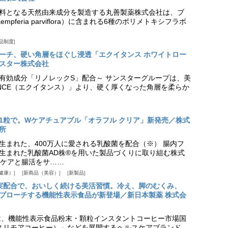
料となる天然由来成分を製造する丸善製薬株式会社は、ブ
pferia parviflora）に含まれる6種のポリメトキシフラボ
品制度
プローチ、硬い角層をほぐし浸透「エクイタンス ホワイトロー
スター株式会社
美白有効成分「リノレックS」配合～ サンスターグループは、美
ANCE（エクイタンス）」より、硬く厚くなった角層を柔らか
1粒で。Wケアチュアブル「オラフル クリア」新発売／株式
所
生まれた、400万人に愛される乳酸菌を配合（※） 腸内フ
生まれた乳酸菌AD株®を用いた製品づくりに取り組む株式
ケアと腸活をサ……
健康）
新商品（美容）
新製品
実配合で、おいしく続ける美活習慣。冷え、脚のむくみ、
プローチする機能性表示食品が新登場／新日本製薬 株式会
は、機能性表示食品粉末・顆粒インスタントコーヒー市場国
offee（スリモアコーヒー）」などを展開するヘルスケアブランド