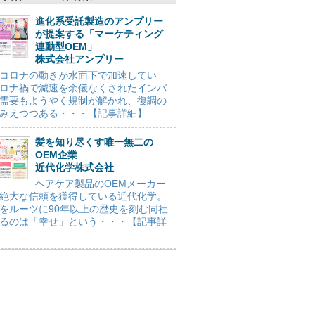
進化系受託製造のアンプリー
が提案する「マーケティング
連動型OEM」
株式会社アンプリー
コロナの動きが水面下で加速してい
ロナ禍で減速を余儀なくされたインバ
需要もようやく規制が解かれ、復調の
みえつつある・・・【記事詳細】
髪を知り尽くす唯一無二の
OEM企業
近代化学株式会社
ヘアケア製品のOEMメーカー
絶大な信頼を獲得している近代化学。
をルーツに90年以上の歴史を刻む同社
るのは「幸せ」という・・・【記事詳