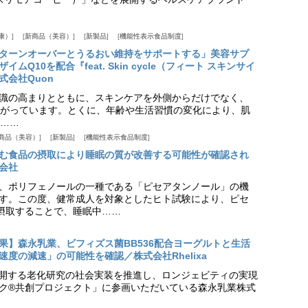
康）
新商品（美容）
新製品
機能性表示食品制度
ターンオーバーとうるおい維持をサポートする」美容サプ
Q10を配合『feat. Skin cycle（フィート スキンサイ
式会社Quon
識の高まりとともに、スキンケアを外側からだけでなく、
がっています。とくに、年齢や生活習慣の変化により、肌
……
商品（美容）
新製品
機能性表示食品制度
む食品の摂取により睡眠の質が改善する可能性が確認され
会社
、ポリフェノールの一種である「ピセアタンノール」の機
す。この度、健常成人を対象としたヒト試験により、ピセ
摂取することで、睡眠中……
果】森永乳業、ビフィズス菌BB536配合ヨーグルトと生活
度の減速」の可能性を確認／株式会社Rhelixa
aが展開する老化研究の社会実装を推進し、ロンジェビティの実現
ク®共創プロジェクト」に参画いただいている森永乳業株式