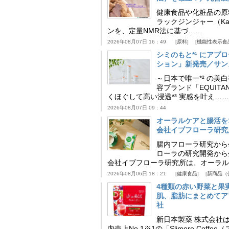
健康食品や化粧品の原
ラックジンジャー（Kaem
ンを、定量NMR法に基づ……
2026年08月07日 16：49
原料
機能性表示食
シミのもと*¹ にア
ション」新発売／サン
～日本で唯一*² の
容ブランド「EQUIT
くほぐして高い浸透*³ 実感を叶え……
2026年08月07日 09：44
オーラルケアと腸活を
会社イブフローラ研究
腸内フローラ研究から
ローラの研究開発から
会社イブフローラ研究所は、オーラル
2026年08月06日 18：21
健康食品
新商品（
4種類の赤い野菜と果
肌、脂肪にまとめてア
社
新日本製薬 株式会社
内売上No.1※1の「Slimore C