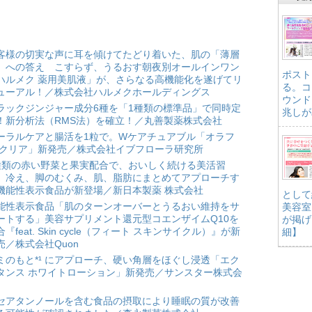
客様の切実な声に耳を傾けてたどり着いた、肌の「薄層
」への答え こすらず、うるおす朝夜別オールインワン
ポスト
ハルメク 薬用美肌液」が、さらなる高機能化を遂げてリ
る。コ
ューアル！／株式会社ハルメクホールディングス
ウンド
ラックジンジャー成分6種を「1種類の標準品」で同時定
兆しが
！新分析法（RMS法）を確立！／丸善製薬株式会社
ーラルケアと腸活を1粒で。Wケアチュアブル「オラフ
 クリア」新発売／株式会社イブフローラ研究所
種類の赤い野菜と果実配合で、おいしく続ける美活習
。冷え、脚のむくみ、肌、脂肪にまとめてアプローチす
機能性表示食品が新登場／新日本製薬 株式会社
として
能性表示食品「肌のターンオーバーとうるおい維持をサ
美容室
ートする」美容サプリメント還元型コエンザイムQ10を
が掲げ
合『feat. Skin cycle（フィート スキンサイクル）』が新
細】
売／株式会社Quon
ミのもと*¹ にアプローチ、硬い角層をほぐし浸透「エク
タンス ホワイトローション」新発売／サンスター株式会
セアタンノールを含む食品の摂取により睡眠の質が改善