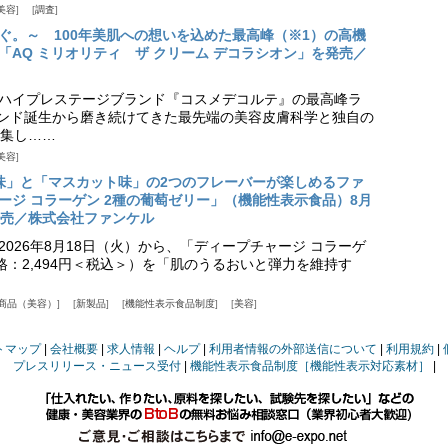
美容
調査
ぐ。～ 100年美肌への想いを込めた最高峰（※1）の高機
「AQ ミリオリティ ザ クリーム デコラシオン」を発売／
ハイプレステージブランド『コスメデコルテ』の最高峰ラ
ランド誕生から磨き続けてきた最先端の美容皮膚科学と独自の
集し……
美容
味」と「マスカット味」の2つのフレーバーが楽しめるファ
ージ コラーゲン 2種の葡萄ゼリー」（機能性表示食品）8月
発売／株式会社ファンケル
026年8月18日（火）から、「ディープチャージ コラーゲ
価格：2,494円＜税込＞）を「肌のうるおいと弾力を維持す
商品（美容）
新製品
機能性表示食品制度
美容
トマップ
会社概要
求人情報
ヘルプ
利用者情報の外部送信について
利用規約
プレスリリース・ニュース受付
機能性表示食品制度［機能性表示対応素材］