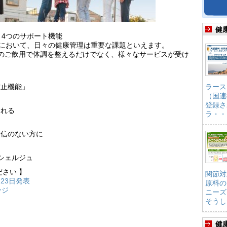
健
る、4つのサポート機能
会において、日々の健康管理は重要な課題といえます。
レラのご飲用で体調を整えるだけでなく、様々なサービスが受け
防止機能」
ラース
（国連
登録さ
られる
ラ・・
自信のない方に
シェルジュ
ださい 】
関節対
23日発表
原料の
ージ
ニーズ
そうし
健