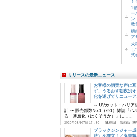
す
1
ー
ン
数
機
ア
犬
し
式
リリースの最新ニュース
お客様の切実な声に耳
ず、うるおす朝夜別オ
化を遂げてリニューア
～ UVカット・バリ
計 〜 販売部数No.1（※1）雑誌
る「薄層化（はくそうか）」に……
2026年08月07日 17：36
化粧品
新商品（美
ブラックジンジャー成
法）を確立！／丸善製