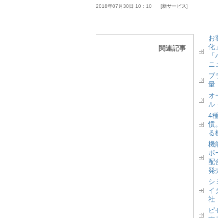
2018年07月30日 10：10
新サービス
お
化
関連記事
「
ニ
ブ
量
オ
ル
4
慣
る
機
ポ
配
発
シ
イ
社
ピ