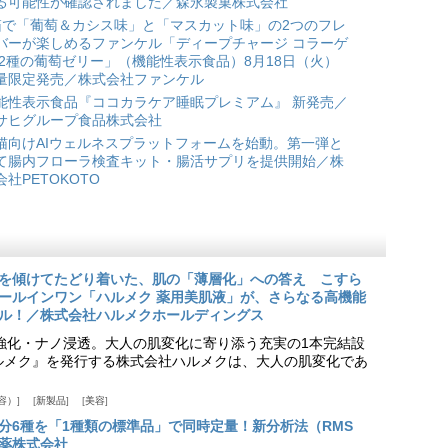
る可能性が確認されました／森永製菓株式会社
箱で「葡萄＆カシス味」と「マスカット味」の2つのフレ
バーが楽しめるファンケル「ディープチャージ コラーゲ
 2種の葡萄ゼリー」（機能性表示食品）8月18日（火）
量限定発売／株式会社ファンケル
能性表示食品『ココカラケア睡眠プレミアム』 新発売／
サヒグループ食品株式会社
猫向けAIウェルネスプラットフォームを始動。第一弾と
て腸内フローラ検査キット・腸活サプリを提供開始／株
会社PETOKOTO
を傾けてたどり着いた、肌の「薄層化」への答え こすら
ールインワン「ハルメク 薬用美肌液」が、さらなる高機能
ル！／株式会社ハルメクホールディングス
ア強化・ナノ浸透。大人の肌変化に寄り添う充実の1本完結設
『ハルメク』を発行する株式会社ハルメクは、大人の肌変化であ
容）
新製品
美容
分6種を「1種類の標準品」で同時定量！新分析法（RMS
薬株式会社