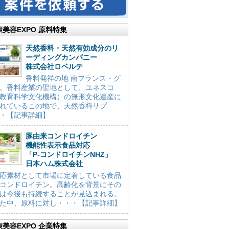
康美容EXPO 原料特集
天然香料・天然有効成分のリ
ーディングカンパニー
株式会社ロベルテ
香料発祥の地 南フランス・グ
。香料産業の聖地として、ユネスコ
教育科学文化機構）の無形文化遺産に
れているこの地で、天然香料サプ
・【記事詳細】
豚由来コンドロイチン
機能性表示食品対応
「P-コンドロイチンNHZ」
日本ハム株式会社
応素材として市場に定着している食品
コンドロイチン。高齢化を背景にその
は今後も持続することが見込まれる。
た中、原料に対し・・・【記事詳細】
康美容EXPO 企業特集