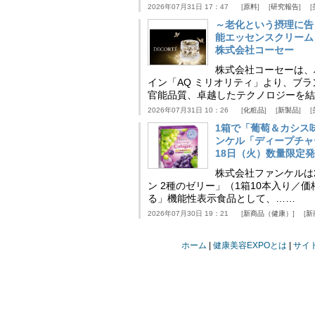
2026年07月31日 17：47
原料
研究報告
～老化という摂理に告
能エッセンスクリーム
株式会社コーセー
株式会社コーセーは、
イン「AQ ミリオリティ」より、ブ
官能品質、卓越したテクノロジーを結
2026年07月31日 10：26
化粧品
新製品
1箱で「葡萄＆カシス
ンケル「ディープチャ
18日（火）数量限定
株式会社ファンケルは2
ン 2種のゼリー」（1箱10本入り／
る」機能性表示食品として、……
2026年07月30日 19：21
新商品（健康）
新
ホーム
健康美容EXPOとは
サイ