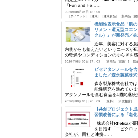
『Fun and He……
2026年08月06日 18：00
ダイエット
健康
健康食品
新商品（健
機能性表示食品「肌の
リメント還元型コエンザイム
クル）』が新発売／株
近年、美容に対する意
内側からも整えたいというニーズが広
の乾燥やコンディションのゆらぎを感
2026年08月05日 17：03
新商品（健康）
新
ピセアタンノールを含
ました／森永製菓株式
森永製菓株式会社では
能性研究を進めていま
アタンノールを含む食品を4週間継続
2026年08月04日 20：09
原料
研究報告
【共創プロジェクト成
習慣改善による「老化速
株式会社Rhelix
を目指す「エピクロッ
会社が、同社と連携……