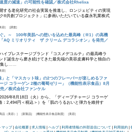
度の減速」の可能性を確認／株式会社Rhelixa
aが展開する老化研究の社会実装を推進し、ロンジェビティの実現
ク®共創プロジェクト」に参画いただいている森永乳業株式
美容
調査
ぐ。～ 100年美肌への想いを込めた最高峰（※1）の高機
「AQ ミリオリティ ザ クリーム デコラシオン」を発売／
ハイプレステージブランド『コスメデコルテ』の最高峰ラ
ランド誕生から磨き続けてきた最先端の美容皮膚科学と独自の
集し……
美容
味」と「マスカット味」の2つのフレーバーが楽しめるファ
ージ コラーゲン 2種の葡萄ゼリー」（機能性表示食品）8月
発売／株式会社ファンケル
026年8月18日（火）から、「ディープチャージ コラーゲ
価格：2,494円＜税込＞）を「肌のうるおいと弾力を維持す
商品（美容）
新製品
機能性表示食品制度
美容
トマップ
会社概要
求人情報
ヘルプ
利用者情報の外部送信について
利用規約