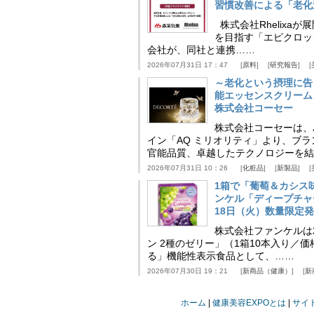
習慣改善による「老化速
株式会社Rhelix
を目指す「エピクロッ
会社が、同社と連携……
2026年07月31日 17：47
原料
研究報告
～老化という摂理に告
能エッセンスクリーム
株式会社コーセー
株式会社コーセーは、
イン「AQ ミリオリティ」より、ブ
官能品質、卓越したテクノロジーを結
2026年07月31日 10：26
化粧品
新製品
1箱で「葡萄＆カシス
ンケル「ディープチャ
18日（火）数量限定
株式会社ファンケルは2
ン 2種のゼリー」（1箱10本入り／
る」機能性表示食品として、……
2026年07月30日 19：21
新商品（健康）
新
ホーム
健康美容EXPOとは
サイ