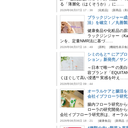
る「薄層化（はくそうか）」に……
2026年08月07日 17：36
化粧品
新商品（美
ブラックジンジャー成
法）を確立！／丸善製
健康食品や化粧品の原
ラックジンジャー（Kaem
ンを、定量NMR法に基づ……
2026年08月07日 16：49
原料
機能性表示食
シミのもと*¹ にア
ション」新発売／サン
～日本で唯一*² の
容ブランド「EQUIT
くほぐして高い浸透*³ 実感を叶え……
2026年08月07日 09：44
オーラルケアと腸活を
会社イブフローラ研究
腸内フローラ研究から
ローラの研究開発から
会社イブフローラ研究所は、オーラル
2026年08月06日 18：21
健康食品
新商品（