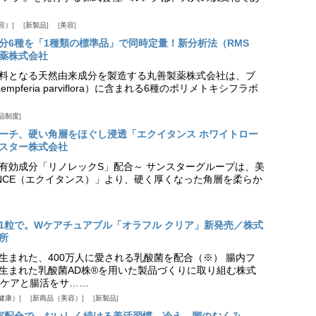
容）
新製品
美容
分6種を「1種類の標準品」で同時定量！新分析法（RMS
薬株式会社
料となる天然由来成分を製造する丸善製薬株式会社は、ブ
pferia parviflora）に含まれる6種のポリメトキシフラボ
品制度
プローチ、硬い角層をほぐし浸透「エクイタンス ホワイトロー
スター株式会社
美白有効成分「リノレックS」配合～ サンスターグループは、美
ANCE（エクイタンス）」より、硬く厚くなった角層を柔らか
1粒で。Wケアチュアブル「オラフル クリア」新発売／株式
所
生まれた、400万人に愛される乳酸菌を配合（※） 腸内フ
生まれた乳酸菌AD株®を用いた製品づくりに取り組む株式
ケアと腸活をサ……
健康）
新商品（美容）
新製品