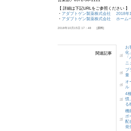
【 詳細は下記URLをご参照ください 】
・
アダプトゲン製薬株式会社 2018年
・
アダプトゲン製薬株式会社 ホーム
2018年10月15日 17：48
原料
お
化
関連記事
「
ニ
ブ
量
オ
ル
4
慣
る
機
ポ
配
発