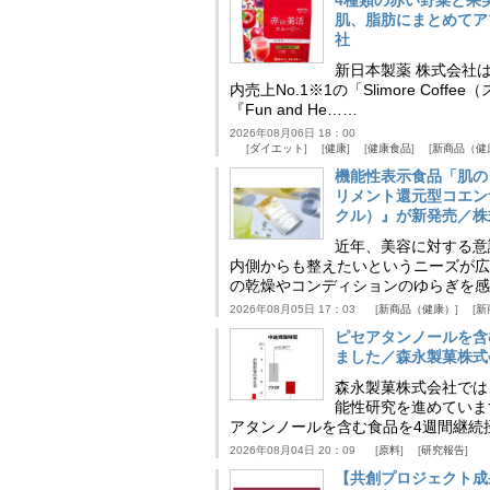
4種類の赤い野菜と果
肌、脂肪にまとめてア
社
新日本製薬 株式会社
内売上No.1※1の「Slimore C
『Fun and He……
2026年08月06日 18：00
ダイエット
健康
健康食品
新商品（健
機能性表示食品「肌の
リメント還元型コエンザイム
クル）』が新発売／株
近年、美容に対する意
内側からも整えたいというニーズが広
の乾燥やコンディションのゆらぎを感
2026年08月05日 17：03
新商品（健康）
新
ピセアタンノールを含
ました／森永製菓株式
森永製菓株式会社では
能性研究を進めていま
アタンノールを含む食品を4週間継続
2026年08月04日 20：09
原料
研究報告
【共創プロジェクト成