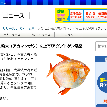
ュース
リリース：TOP
原料
バレニン高含有原料マンダイエキス粉末（アカマ
行政ニュース
プレスリリース
コラム
粉末（アカマンボウ）を上市/アダプトゲン製薬
物質バレニンを高含有する
」（生物名：アカマンボ
とは別種。大洋域の海面近
の捕食性魚類で、マグロ
前長2mに達します。アカ
算するとクジラの3倍。
であり、今後注目の素材で
ださい。