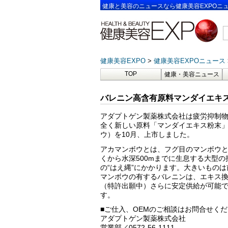
健康と美容のニュースなら健康美容EXPOニ
健康美容EXPO
健康美容EXPOニュース
TOP
健康・美容ニュース
バレニン高含有原料マンダイエキス
アダプトゲン製薬株式会社は疲労抑制
全く新しい原料「マンダイエキス粉末
ウ）を10月、上市しました。
アカマンボウとは、フグ目のマンボウ
くから水深500mまでに生息する大型
の“はえ縄”にかかります。大きいものは
マンボウの有するバレニンは、エキス換
（特許出願中）さらに安定供給が可能
す。
■ご仕入、OEMのご相談はお問合せく
アダプトゲン製薬株式会社
営業部／0572-56-1111