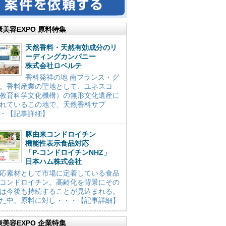
康美容EXPO 原料特集
天然香料・天然有効成分のリ
ーディングカンパニー
株式会社ロベルテ
香料発祥の地 南フランス・グ
。香料産業の聖地として、ユネスコ
教育科学文化機構）の無形文化遺産に
れているこの地で、天然香料サプ
・【記事詳細】
豚由来コンドロイチン
機能性表示食品対応
「P-コンドロイチンNHZ」
日本ハム株式会社
応素材として市場に定着している食品
コンドロイチン。高齢化を背景にその
は今後も持続することが見込まれる。
た中、原料に対し・・・【記事詳細】
康美容EXPO 企業特集