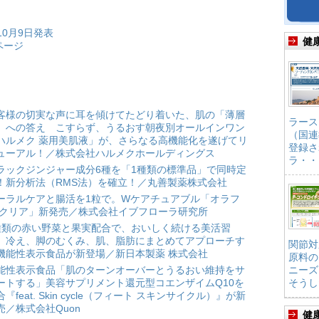
10月9日発表
健
ページ
客様の切実な声に耳を傾けてたどり着いた、肌の「薄層
ラース
」への答え こすらず、うるおす朝夜別オールインワン
（国連
ハルメク 薬用美肌液」が、さらなる高機能化を遂げてリ
登録さ
ューアル！／株式会社ハルメクホールディングス
ラ・・
ラックジンジャー成分6種を「1種類の標準品」で同時定
！新分析法（RMS法）を確立！／丸善製薬株式会社
ーラルケアと腸活を1粒で。Wケアチュアブル「オラフ
 クリア」新発売／株式会社イブフローラ研究所
種類の赤い野菜と果実配合で、おいしく続ける美活習
。冷え、脚のむくみ、肌、脂肪にまとめてアプローチす
関節対
機能性表示食品が新登場／新日本製薬 株式会社
原料の
能性表示食品「肌のターンオーバーとうるおい維持をサ
ニーズ
ートする」美容サプリメント還元型コエンザイムQ10を
そうし
合『feat. Skin cycle（フィート スキンサイクル）』が新
売／株式会社Quon
健