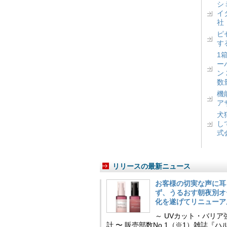
シ
イ
社
ピ
す
1
ー
ン
数
機
ア
犬
し
式
リリースの最新ニュース
お客様の切実な声に耳
ず、うるおす朝夜別オ
化を遂げてリニューア
～ UVカット・バリ
計 〜 販売部数No.1（※1）雑誌