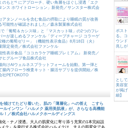
ミのもと*¹ にアプローチ、硬い角層をほぐし浸透「エク
タンス ホワイトローション」新発売／サンスター株式会
セアタンノールを含む食品の摂取により睡眠の質が改善
る可能性が確認されました／森永製菓株式会社
ポスト
箱で「葡萄＆カシス味」と「マスカット味」の2つのフレ
る。コ
バーが楽しめるファンケル「ディープチャージ コラーゲ
ウンド
 2種の葡萄ゼリー」（機能性表示食品）8月18日（火）
兆しが
量限定発売／株式会社ファンケル
能性表示食品『ココカラケア睡眠プレミアム』 新発売／
サヒグループ食品株式会社
猫向けAIウェルネスプラットフォームを始動。第一弾と
て腸内フローラ検査キット・腸活サプリを提供開始／株
会社PETOKOTO
として
美容室
が掲げ
細】
を傾けてたどり着いた、肌の「薄層化」への答え こすら
ールインワン「ハルメク 薬用美肌液」が、さらなる高機能
ル！／株式会社ハルメクホールディングス
ア強化・ナノ浸透。大人の肌変化に寄り添う充実の1本完結設
『ハルメク』を発行する株式会社ハルメクは、大人の肌変化であ