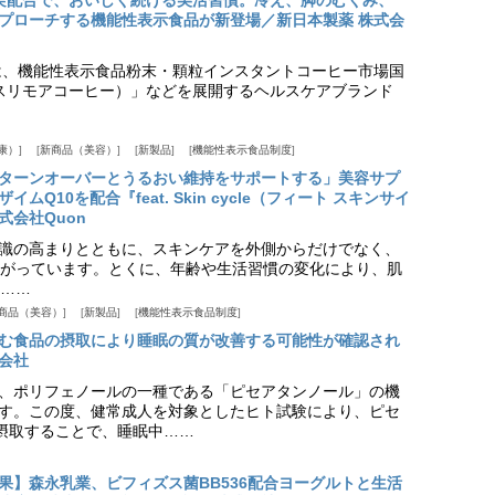
実配合で、おいしく続ける美活習慣。冷え、脚のむくみ、
プローチする機能性表示食品が新登場／新日本製薬 株式会
は、機能性表示食品粉末・顆粒インスタントコーヒー市場国
offee（スリモアコーヒー）」などを展開するヘルスケアブランド
康）
新商品（美容）
新製品
機能性表示食品制度
ターンオーバーとうるおい維持をサポートする」美容サプ
Q10を配合『feat. Skin cycle（フィート スキンサイ
式会社Quon
識の高まりとともに、スキンケアを外側からだけでなく、
がっています。とくに、年齢や生活習慣の変化により、肌
……
商品（美容）
新製品
機能性表示食品制度
む食品の摂取により睡眠の質が改善する可能性が確認され
会社
、ポリフェノールの一種である「ピセアタンノール」の機
す。この度、健常成人を対象としたヒト試験により、ピセ
摂取することで、睡眠中……
果】森永乳業、ビフィズス菌BB536配合ヨーグルトと生活