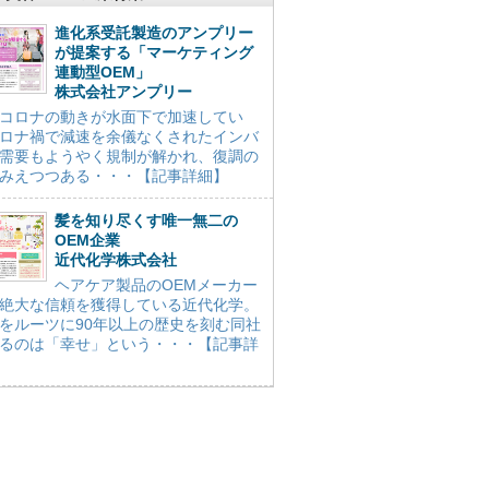
進化系受託製造のアンプリー
が提案する「マーケティング
連動型OEM」
株式会社アンプリー
コロナの動きが水面下で加速してい
ロナ禍で減速を余儀なくされたインバ
需要もようやく規制が解かれ、復調の
みえつつある・・・【記事詳細】
髪を知り尽くす唯一無二の
OEM企業
近代化学株式会社
ヘアケア製品のOEMメーカー
絶大な信頼を獲得している近代化学。
をルーツに90年以上の歴史を刻む同社
るのは「幸せ」という・・・【記事詳