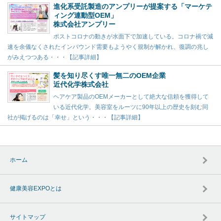
進化系受託製造のアンプリーが提案する「マーケテ
ィング連動型OEM」
株式会社アンプリー
ポストコロナの動きが水面下で加速している。コロナ禍で減
速を余儀なくされたインバウンド需要もようやく規制が解かれ、復調の兆し
がみえつつある・・・【記事詳細】
髪を知り尽くす唯一無二のOEM企業
近代化学株式会社
ヘアケア製品のOEMメーカーとして絶大な信頼を獲得して
いる近代化学。美容室をルーツに90年以上の歴史を刻む同
社が掲げるのは「幸せ」という・・・【記事詳細】
ホーム
健康美容EXPOとは
サイトマップ