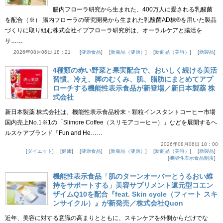
腸内フローラ研究から生まれた、400万人に愛される乳酸菌
を配合（※） 腸内フローラの研究開発から生まれた乳酸菌AD株®を用いた製品
づくりに取り組む株式会社イブフローラ研究所は、オーラルケアと腸活を
サ……
2026年08月06日 18：21
健康食品
新商品（健康）
新商品（美容）
新製品
4種類の赤い野菜と果実配合で、おいしく続ける美活
習慣。冷え、脚のむくみ、肌、脂肪にまとめてアプ
ローチする機能性表示食品が新登場／新日本製薬 株
式会社
新日本製薬 株式会社は、機能性表示食品粉末・顆粒インスタントコーヒー市場
国内売上No.1※1の「Slimore Coffee（スリモアコーヒー）」などを展開するヘ
ルスケアブランド『Fun and He……
2026年08月06日 18：00
ダイエット
健康
健康食品
新商品（健康）
新商品（美容）
新製品
機能性表示食品制度
機能性表示食品「肌のターンオーバーとうるおい維
持をサポートする」美容サプリメント還元型コエン
ザイムQ10を配合『feat. Skin cycle（フィート スキ
ンサイクル）』が新発売／株式会社Quon
近年、美容に対する意識の高まりとともに、スキンケアを外側からだけでな