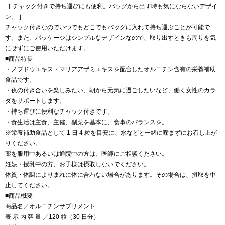
［ チャック付きで持ち運びにも便利。バッグから出す時も気にならないデザイ
ン。 ］
チャック付きなのでいつでもどこでもバッグに入れて持ち運ぶことが可能で
す。また、パッケージはシンプルなデザインなので、取り出すときも周りを気
にせずにご使用いただけます。
■商品特長
・ノブドウエキス・マリアアザミエキスを配合したオルニチン含有の栄養補助
食品です。
・夜の付き合いを楽しみたい、朝から元気に過ごしたいなど、働く女性のカラ
ダをサポートします。
・持ち運びに便利なチャック付きです。
・食生活は主食、主催、副菜を基本に、食事のバランスを。
※栄養補助食品として 1 日 4 粒を目安に、水などと一緒に噛まずにお召し上が
りください。
薬を服用中あるいは通院中の方は、医師にご相談ください。
妊娠・授乳中の方、お子様は摂取しないでください。
体質・体調によりまれに体に合わない場合があります。その場合は、摂取を中
止してください。
■商品概要
商品名／オルニチンサプリメント
表 示 内 容 量 ／120 粒（30 日分）