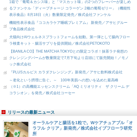
1箱で「葡萄＆カシス味」と「マスカット味」の2つのフレーバーが楽しめ
るファンケル「ディープチャージ コラーゲン 2種の葡萄ゼリー」（機能性
表示食品）8月18日（火）数量限定発売／株式会社ファンケル
機能性表示食品『ココカラケア睡眠プレミアム』 新発売／アサヒグルー
プ食品株式会社
犬猫向けAIウェルネスプラットフォームを始動。第一弾として腸内フロー
ラ検査キット・腸活サプリを提供開始／株式会社PETOKOTO
【BANILA CO】THE MATCHA TOKYOとの限定コラボ！抹茶ラテ発想の
クレンジングバームが数量限定で7月下旬より店頭にて販売開始！／モノ
ック株式会社
『PLUSカルピス カラダクレンジング』新発売／アサヒ飲料株式会社
～老化という摂理に告ぐ。～ 100年美肌への想いを込めた最高峰
（※1）の高機能エッセンスクリーム「AQ ミリオリティ ザ クリーム デ
コラシオン」を発売／株式会社コーセー
リリースの最新ニュース
オーラルケアと腸活を1粒で。Wケアチュアブル「オ
ラフル クリア」新発売／株式会社イブフローラ研究
所