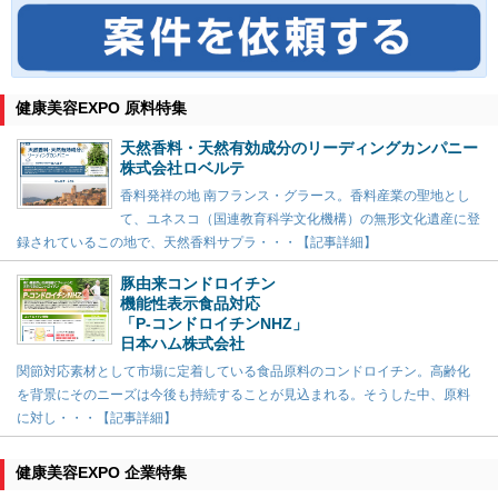
健康美容EXPO 原料特集
天然香料・天然有効成分のリーディングカンパニー
株式会社ロベルテ
香料発祥の地 南フランス・グラース。香料産業の聖地とし
て、ユネスコ（国連教育科学文化機構）の無形文化遺産に登
録されているこの地で、天然香料サプラ・・・【記事詳細】
豚由来コンドロイチン
機能性表示食品対応
「P-コンドロイチンNHZ」
日本ハム株式会社
関節対応素材として市場に定着している食品原料のコンドロイチン。高齢化
を背景にそのニーズは今後も持続することが見込まれる。そうした中、原料
に対し・・・【記事詳細】
健康美容EXPO 企業特集