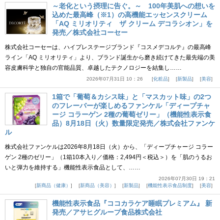
～老化という摂理に告ぐ。～ 100年美肌への想いを
込めた最高峰（※1）の高機能エッセンスクリーム
「AQ ミリオリティ ザ クリーム デコラシオン」を
発売／株式会社コーセー
株式会社コーセーは、ハイプレステージブランド『コスメデコルテ』の最高峰
ライン「AQ ミリオリティ」より、ブランド誕生から磨き続けてきた最先端の美
容皮膚科学と独自の官能品質、卓越したテクノロジーを結集し……
2026年07月31日 10：26
化粧品
新製品
美容
1箱で「葡萄＆カシス味」と「マスカット味」の2つ
のフレーバーが楽しめるファンケル「ディープチャ
ージ コラーゲン 2種の葡萄ゼリー」（機能性表示食
品）8月18日（火）数量限定発売／株式会社ファンケ
ル
株式会社ファンケルは2026年8月18日（火）から、「ディープチャージ コラー
ゲン 2種のゼリー」（1箱10本入り／価格：2,494円＜税込＞）を「肌のうるお
いと弾力を維持する」機能性表示食品として、……
2026年07月30日 19：21
新商品（健康）
新商品（美容）
新製品
機能性表示食品制度
美容
機能性表示食品『ココカラケア睡眠プレミアム』 新
発売／アサヒグループ食品株式会社