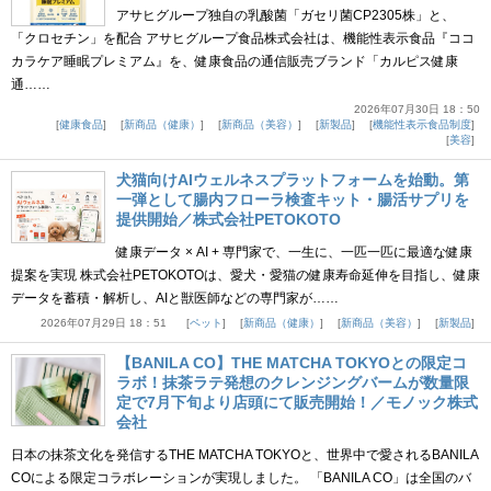
アサヒグループ独自の乳酸菌「ガセリ菌CP2305株」と、
「クロセチン」を配合 アサヒグループ食品株式会社は、機能性表示食品『ココ
カラケア睡眠プレミアム』を、健康食品の通信販売ブランド「カルピス健康
通……
2026年07月30日 18：50
健康食品
新商品（健康）
新商品（美容）
新製品
機能性表示食品制度
美容
犬猫向けAIウェルネスプラットフォームを始動。第
一弾として腸内フローラ検査キット・腸活サプリを
提供開始／株式会社PETOKOTO
健康データ × AI + 専門家で、一生に、一匹一匹に最適な健康
提案を実現 株式会社PETOKOTOは、愛犬・愛猫の健康寿命延伸を目指し、健康
データを蓄積・解析し、AIと獣医師などの専門家が……
2026年07月29日 18：51
ペット
新商品（健康）
新商品（美容）
新製品
【BANILA CO】THE MATCHA TOKYOとの限定コ
ラボ！抹茶ラテ発想のクレンジングバームが数量限
定で7月下旬より店頭にて販売開始！／モノック株式
会社
日本の抹茶文化を発信するTHE MATCHA TOKYOと、世界中で愛されるBANILA
COによる限定コラボレーションが実現しました。 「BANILA CO」は全国のバ