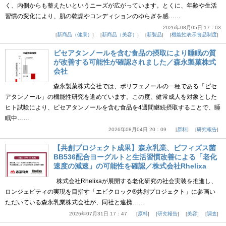
く、内側からも整えたいというニーズが広がっています。とくに、年齢や生活
習慣の変化により、肌の乾燥やコンディションのゆらぎを感……
2026年08月05日 17：03
新商品（健康）
新商品（美容）
新製品
機能性表示食品制度
ピセアタンノールを含む食品の摂取により睡眠の質
が改善する可能性が確認されました／森永製菓株式
会社
森永製菓株式会社では、ポリフェノールの一種である「ピセ
アタンノール」の機能性研究を進めています。この度、健常成人を対象とした
ヒト試験により、ピセアタンノールを含む食品を4週間継続摂取することで、睡
眠中……
2026年08月04日 20：09
原料
研究報告
【共創プロジェクト成果】森永乳業、ビフィズス菌
BB536配合ヨーグルトと生活習慣改善による「老化
速度の減速」の可能性を確認／株式会社Rhelixa
株式会社Rhelixaが展開する老化研究の社会実装を推進し、
ロンジェビティの実現を目指す「エピクロック®共創プロジェクト」に参画い
ただいている森永乳業株式会社が、同社と連携……
2026年07月31日 17：47
原料
研究報告
美容
調査