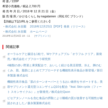
荷 姿／220P
希望小売価格／税込 2,700 円
発 売 年 月 日／2018 年 12 月 21 日（金）
販 売 場 所／かけるくらし by nagatanien（同社 EC ブランド）
【詳細は下記URLをご参照ください】
・
株式会社 永谷園 2018年12月25日【PDF】発表（リリース）
・
株式会社 永谷園 ホームページ
2018年12月26日 18：11
サプリメント
関連記事
オーラルケアと腸活を1粒で。Wケアチュアブル「オラフル クリア」新発
売／株式会社イブフローラ研究所
4種類の赤い野菜と果実配合で、おいしく続ける美活習慣。冷え、脚のむ
くみ、肌、脂肪にまとめてアプローチする機能性表示食品が新登場／新日
本製薬 株式会社
機能性表示食品「肌のターンオーバーとうるおい維持をサポートする」美
容サプリメント還元型コエンザイムQ10を配合『feat. Skin cycle（フィー
ト スキンサイクル）』が新発売／株式会社Quon
ピセアタンノールを含む食品の摂取により睡眠の質が改善する可能性が確
認されました／森永製菓株式会社