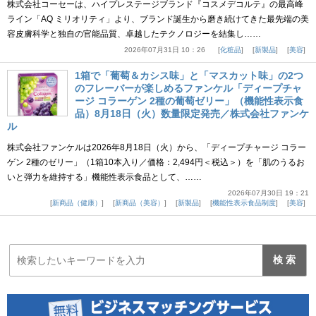
株式会社コーセーは、ハイプレステージブランド『コスメデコルテ』の最高峰
ライン「AQ ミリオリティ」より、ブランド誕生から磨き続けてきた最先端の美
容皮膚科学と独自の官能品質、卓越したテクノロジーを結集し……
2026年07月31日 10：26
化粧品
新製品
美容
1箱で「葡萄＆カシス味」と「マスカット味」の2つ
のフレーバーが楽しめるファンケル「ディープチャ
ージ コラーゲン 2種の葡萄ゼリー」（機能性表示食
品）8月18日（火）数量限定発売／株式会社ファンケ
ル
株式会社ファンケルは2026年8月18日（火）から、「ディープチャージ コラー
ゲン 2種のゼリー」（1箱10本入り／価格：2,494円＜税込＞）を「肌のうるお
いと弾力を維持する」機能性表示食品として、……
2026年07月30日 19：21
新商品（健康）
新商品（美容）
新製品
機能性表示食品制度
美容