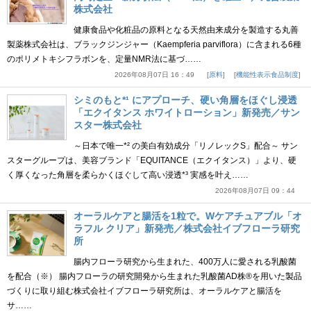
株式会社
健康食品や化粧品の原料となる天然由来成分を製造する丸善
製薬株式会社は、ブラックジンジャー（Kaempferia parviflora）に含まれる6種
のポリメトキシフラボンを、定量NMR法に基づ……
2026年08月07日 16：49
原料
機能性表示食品制度
シミのもと*¹ にアプローチ、硬い角層をほぐし浸透
「エクイタンス ホワイトローション」新発売／サン
スター株式会社
～日本で唯一*² の美白有効成分「リノレックS」配合～ サン
スターグループは、美容ブランド「EQUITANCE（エクイタンス）」より、硬
く厚くなった角層を柔らかくほぐして高い浸透*³ 実感を叶え……
2026年08月07日 09：44
オーラルケアと腸活を1粒で。Wケアチュアブル「オ
ラフル クリア」新発売／株式会社イブフローラ研究
所
腸内フローラ研究から生まれた、400万人に愛される乳酸菌
を配合（※） 腸内フローラの研究開発から生まれた乳酸菌AD株®を用いた製品
づくりに取り組む株式会社イブフローラ研究所は、オーラルケアと腸活を
サ……