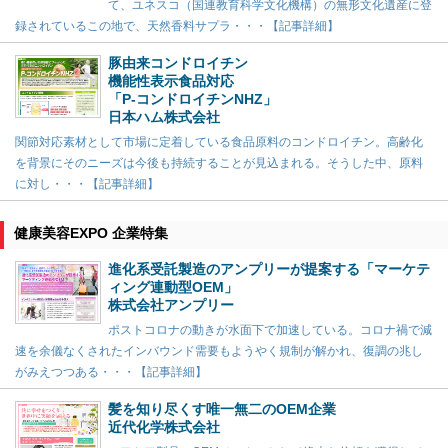
て、ユネスコ（国連教育科学文化機構）の無形文化遺産に登
録されているこの地で、天然香料サプラ・・・【記事詳細】
豚由来コンドロイチン
機能性表示食品対応
「P-コンドロイチンNHZ」
日本ハム株式会社
関節対応素材として市場に定着している食品原料のコンドロイチン。高齢化
を背景にそのニーズは今後も持続することが見込まれる。そうした中、原料
に対し・・・【記事詳細】
健康美容EXPO 企業特集
進化系受託製造のアンプリーが提案する「マーケテ
ィング連動型OEM」
株式会社アンプリー
ポストコロナの動きが水面下で加速している。コロナ禍で減
速を余儀なくされたインバウンド需要もようやく規制が解かれ、復調の兆し
がみえつつある・・・【記事詳細】
髪を知り尽くす唯一無二のOEM企業
近代化学株式会社