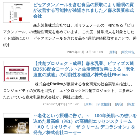
ピセアタンノールを含む食品の摂取により睡眠の質
が改善する可能性が確認されました／森永製菓株式
会社
森永製菓株式会社では、ポリフェノールの一種である「ピセ
アタンノール」の機能性研究を進めています。この度、健常成人を対象とした
ヒト試験により、ピセアタンノールを含む食品を4週間継続摂取することで、睡
眠中……
2026年08月04日 20：09
原料
研究報告
【共創プロジェクト成果】森永乳業、ビフィズス菌
BB536配合ヨーグルトと生活習慣改善による「老化
速度の減速」の可能性を確認／株式会社Rhelixa
株式会社Rhelixaが展開する老化研究の社会実装を推進し、
ロンジェビティの実現を目指す「エピクロック®共創プロジェクト」に参画い
ただいている森永乳業株式会社が、同社と連携……
2026年07月31日 17：47
原料
研究報告
美容
調査
～老化という摂理に告ぐ。～ 100年美肌への想いを
込めた最高峰（※1）の高機能エッセンスクリーム
「AQ ミリオリティ ザ クリーム デコラシオン」を
発売／株式会社コーセー