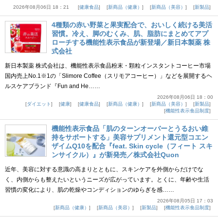
2026年08月06日 18：21
健康食品
新商品（健康）
新商品（美容）
新製品
4種類の赤い野菜と果実配合で、おいしく続ける美活
習慣。冷え、脚のむくみ、肌、脂肪にまとめてアプ
ローチする機能性表示食品が新登場／新日本製薬 株
式会社
新日本製薬 株式会社は、機能性表示食品粉末・顆粒インスタントコーヒー市場
国内売上No.1※1の「Slimore Coffee（スリモアコーヒー）」などを展開するヘ
ルスケアブランド『Fun and He……
2026年08月06日 18：00
ダイエット
健康
健康食品
新商品（健康）
新商品（美容）
新製品
機能性表示食品制度
機能性表示食品「肌のターンオーバーとうるおい維
持をサポートする」美容サプリメント還元型コエン
ザイムQ10を配合『feat. Skin cycle（フィート スキ
ンサイクル）』が新発売／株式会社Quon
近年、美容に対する意識の高まりとともに、スキンケアを外側からだけでな
く、内側からも整えたいというニーズが広がっています。とくに、年齢や生活
習慣の変化により、肌の乾燥やコンディションのゆらぎを感……
2026年08月05日 17：03
新商品（健康）
新商品（美容）
新製品
機能性表示食品制度