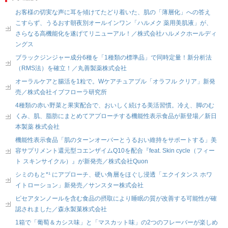
お客様の切実な声に耳を傾けてたどり着いた、肌の「薄層化」への答え
こすらず、うるおす朝夜別オールインワン「ハルメク 薬用美肌液」が、
さらなる高機能化を遂げてリニューアル！／株式会社ハルメクホールディ
ングス
ブラックジンジャー成分6種を「1種類の標準品」で同時定量！新分析法
（RMS法）を確立！／丸善製薬株式会社
オーラルケアと腸活を1粒で。Wケアチュアブル「オラフル クリア」新発
売／株式会社イブフローラ研究所
4種類の赤い野菜と果実配合で、おいしく続ける美活習慣。冷え、脚のむ
くみ、肌、脂肪にまとめてアプローチする機能性表示食品が新登場／新日
本製薬 株式会社
機能性表示食品「肌のターンオーバーとうるおい維持をサポートする」美
容サプリメント還元型コエンザイムQ10を配合『feat. Skin cycle（フィー
ト スキンサイクル）』が新発売／株式会社Quon
シミのもと*¹ にアプローチ、硬い角層をほぐし浸透「エクイタンス ホワ
イトローション」新発売／サンスター株式会社
ピセアタンノールを含む食品の摂取により睡眠の質が改善する可能性が確
認されました／森永製菓株式会社
1箱で「葡萄＆カシス味」と「マスカット味」の2つのフレーバーが楽しめ