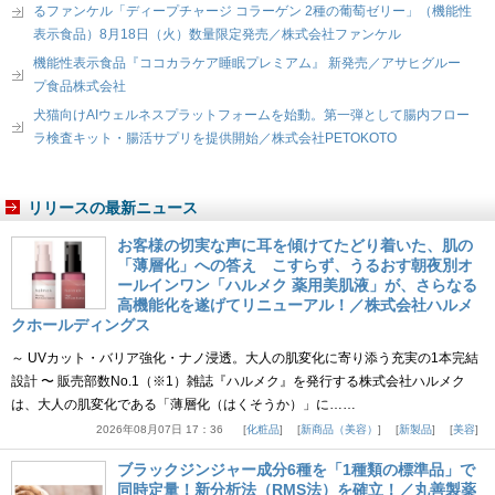
るファンケル「ディープチャージ コラーゲン 2種の葡萄ゼリー」（機能性
表示食品）8月18日（火）数量限定発売／株式会社ファンケル
機能性表示食品『ココカラケア睡眠プレミアム』 新発売／アサヒグルー
プ食品株式会社
犬猫向けAIウェルネスプラットフォームを始動。第一弾として腸内フロー
ラ検査キット・腸活サプリを提供開始／株式会社PETOKOTO
リリースの最新ニュース
お客様の切実な声に耳を傾けてたどり着いた、肌の
「薄層化」への答え こすらず、うるおす朝夜別オ
ールインワン「ハルメク 薬用美肌液」が、さらなる
高機能化を遂げてリニューアル！／株式会社ハルメ
クホールディングス
～ UVカット・バリア強化・ナノ浸透。大人の肌変化に寄り添う充実の1本完結
設計 〜 販売部数No.1（※1）雑誌『ハルメク』を発行する株式会社ハルメク
は、大人の肌変化である「薄層化（はくそうか）」に……
2026年08月07日 17：36
化粧品
新商品（美容）
新製品
美容
ブラックジンジャー成分6種を「1種類の標準品」で
同時定量！新分析法（RMS法）を確立！／丸善製薬