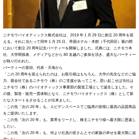
ニチモウバイオティックス株式会社は、2019 年 1 月 29 日に創立 20 周年を迎
える。それに当たって同年 1 月 25 日、帝国ホテル・本館（千代田区）菊の間
において創立 20 周年記念パーティーを開催しました。式典には、ニチモウ本
社、大学関係者、メディアなどから 80 名越のご参加を頂き、盛大なパーティー
が執り行われた。
パーティーの冒頭、代表・天海から
「この 20 周年を迎えられたのは、お取引様はもちろん、大学の先生などのご協
力、親会社であるニチモウ（株）のご支援があってこそ。思い起こせば当社は
ニチモウ（株）のバイオティックス事業部の製造工場として誕生しました。そ
の後、製造・販売一貫体制となり、ニチモウバイオティックス（株）として新
たなスタートをさせることが出来ました。
・この先「次の 20 年」も、エビデンスベースでご臨席の皆様に最高の品質商品
をご提供いたします。
・この先「次の 20 年」も、業界をリードし、株主ニチモウ様へ最大限に恩返し
したい。
・この先「次の 20 年」も、何より社員の皆さんとその家族の幸せを最大限に追