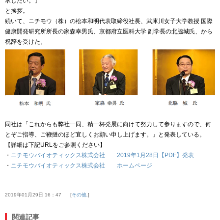
求したい。」
と挨拶。
続いて、ニチモウ（株）の松本和明代表取締役社長、武庫川女子大学教授 国際
健康開発研究所所長の家森幸男氏、京都府立医科大学 副学長の北脇城氏、から
祝辞を受けた。
同社は「これからも弊社一同、精一杯発展に向けて努力して参りますので、何
とぞご指導、ご鞭撻のほど宜しくお願い申し上げます。」と発表している。
【詳細は下記URLをご参照ください】
・
ニチモウバイオティックス株式会社 2019年1月28日【PDF】発表
・
ニチモウバイオティックス株式会社 ホームページ
2019年01月29日 16：47
その他.
関連記事