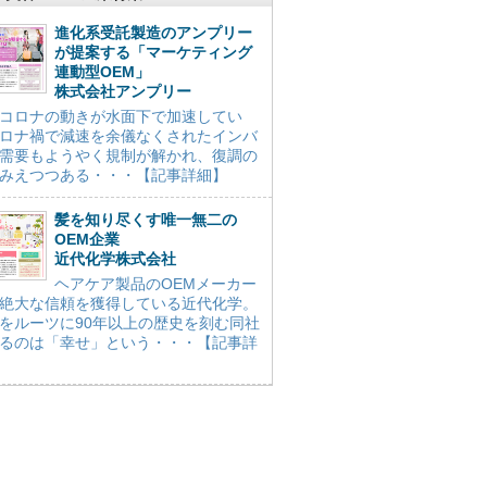
進化系受託製造のアンプリー
が提案する「マーケティング
連動型OEM」
株式会社アンプリー
コロナの動きが水面下で加速してい
ロナ禍で減速を余儀なくされたインバ
需要もようやく規制が解かれ、復調の
みえつつある・・・【記事詳細】
髪を知り尽くす唯一無二の
OEM企業
近代化学株式会社
ヘアケア製品のOEMメーカー
絶大な信頼を獲得している近代化学。
をルーツに90年以上の歴史を刻む同社
るのは「幸せ」という・・・【記事詳