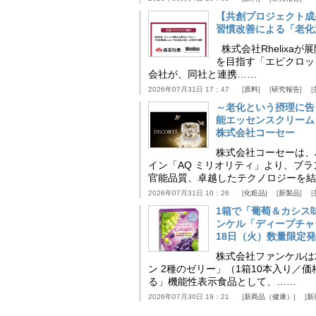
【共創プロジェクト成
習慣改善による「老化速
株式会社Rhelix
を目指す「エピクロッ
会社が、同社と連携……
2026年07月31日 17：47
原料
研究報告
～老化という摂理に告
能エッセンスクリーム
株式会社コーセー
株式会社コーセーは、
イン「AQ ミリオリティ」より、ブ
官能品質、卓越したテクノロジーを結
2026年07月31日 10：26
化粧品
新製品
1箱で「葡萄＆カシス
ンケル「ディープチャ
18日（火）数量限定
株式会社ファンケルは2
ン 2種のゼリー」（1箱10本入り／
る」機能性表示食品として、……
2026年07月30日 19：21
新商品（健康）
新