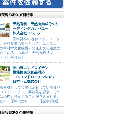
康美容EXPO 原料特集
天然香料・天然有効成分のリ
ーディングカンパニー
株式会社ロベルテ
香料発祥の地 南フランス・グ
。香料産業の聖地として、ユネスコ
教育科学文化機構）の無形文化遺産に
れているこの地で、天然香料サプ
・【記事詳細】
豚由来コンドロイチン
機能性表示食品対応
「P-コンドロイチンNHZ」
日本ハム株式会社
応素材として市場に定着している食品
コンドロイチン。高齢化を背景にその
は今後も持続することが見込まれる。
た中、原料に対し・・・【記事詳細】
康美容EXPO 企業特集