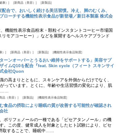
健康）
新商品（美容）
新製品
実配合で、おいしく続ける美活習慣。冷え、脚のむくみ、
プローチする機能性表示食品が新登場／新日本製薬 株式会
は、機能性表示食品粉末・顆粒インスタントコーヒー市場国
offee（スリモアコーヒー）」などを展開するヘルスケアブランド
康）
新商品（美容）
新製品
機能性表示食品制度
ターンオーバーとうるおい維持をサポートする」美容サプ
Q10を配合『feat. Skin cycle（フィート スキンサイ
式会社Quon
識の高まりとともに、スキンケアを外側からだけでなく、
がっています。とくに、年齢や生活習慣の変化により、肌
……
商品（美容）
新製品
機能性表示食品制度
む食品の摂取により睡眠の質が改善する可能性が確認され
会社
、ポリフェノールの一種である「ピセアタンノール」の機
す。この度、健常成人を対象としたヒト試験により、ピセ
摂取することで、睡眠中……