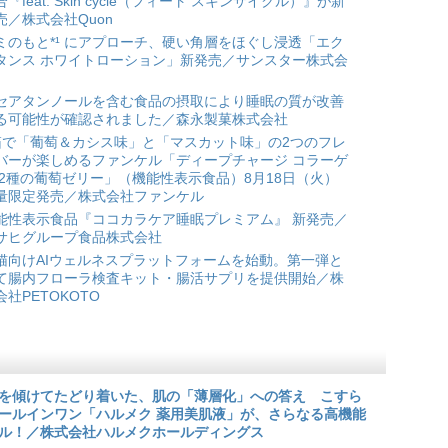
合『feat. Skin cycle（フィート スキンサイクル）』が新
売／株式会社Quon
ミのもと*¹ にアプローチ、硬い角層をほぐし浸透「エク
タンス ホワイトローション」新発売／サンスター株式会
セアタンノールを含む食品の摂取により睡眠の質が改善
る可能性が確認されました／森永製菓株式会社
箱で「葡萄＆カシス味」と「マスカット味」の2つのフレ
バーが楽しめるファンケル「ディープチャージ コラーゲ
 2種の葡萄ゼリー」（機能性表示食品）8月18日（火）
量限定発売／株式会社ファンケル
能性表示食品『ココカラケア睡眠プレミアム』 新発売／
サヒグループ食品株式会社
猫向けAIウェルネスプラットフォームを始動。第一弾と
て腸内フローラ検査キット・腸活サプリを提供開始／株
会社PETOKOTO
を傾けてたどり着いた、肌の「薄層化」への答え こすら
ールインワン「ハルメク 薬用美肌液」が、さらなる高機能
ル！／株式会社ハルメクホールディングス