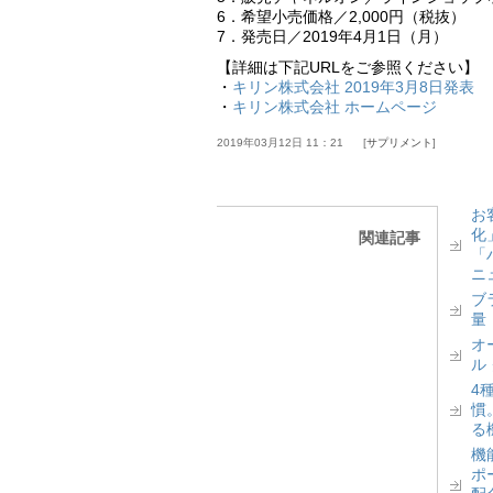
6．希望小売価格／2,000円（税抜）
7．発売日／2019年4月1日（月）
【詳細は下記URLをご参照ください】
・
キリン株式会社 2019年3月8日発表
・
キリン株式会社 ホームページ
2019年03月12日 11：21
サプリメント
お
化
関連記事
「
ニ
ブ
量
オ
ル
4
慣
る
機
ポ