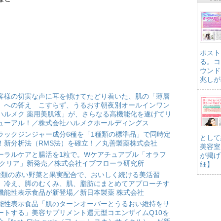
ポスト
る。コ
ウンド
兆しが
客様の切実な声に耳を傾けてたどり着いた、肌の「薄層
」への答え こすらず、うるおす朝夜別オールインワン
ハルメク 薬用美肌液」が、さらなる高機能化を遂げてリ
ューアル！／株式会社ハルメクホールディングス
ラックジンジャー成分6種を「1種類の標準品」で同時定
として
！新分析法（RMS法）を確立！／丸善製薬株式会社
美容室
ーラルケアと腸活を1粒で。Wケアチュアブル「オラフ
が掲げ
 クリア」新発売／株式会社イブフローラ研究所
細】
種類の赤い野菜と果実配合で、おいしく続ける美活習
。冷え、脚のむくみ、肌、脂肪にまとめてアプローチす
機能性表示食品が新登場／新日本製薬 株式会社
能性表示食品「肌のターンオーバーとうるおい維持をサ
ートする」美容サプリメント還元型コエンザイムQ10を