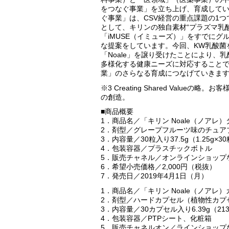
をつなぐ事業」を立ち上げ、育成して
ぐ事業」は、CSV経営の重点課題の1
として、キリンの独自素材“プラズマ乳
「iMUSE（イミューズ）」をすでにグ
な提案をしています。今回、KW乳酸菌
「Noale」を譲り受けたことにより、
多様化する健康ニーズに対応すること
業」のさらなる育成につなげていきま
※3 Creating Shared Valueの
の創造。
■商品概要
1．商品名／「キリン Noale（ノアレ
2．剤型／グレープフルーツ味のチュア
3．内容量／30粒入り37.5g（1.25g×3
4．包装容器／プラスチックボトル
5．販売チャネル／オンラインショップ
6．希望小売価格／2,000円（税抜）
7．発売日／2019年4月1日（月）
1．商品名／「キリン Noale（ノアレ
2．剤型／ハードカプセル（植物性カプ
3．内容量／30カプセル入り6.39g（21
4．包装容器／PTPシート、化粧箱
5．販売チャネルオン／ラインショップ