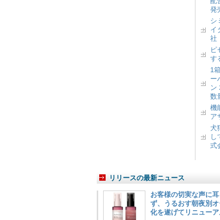
配
発
シ
イ
社
ピ
す
1
ー
ン
数
機
ア
犬
し
式
リリースの最新ニュース
お客様の切実な声に耳
ず、うるおす朝夜別オ
化を遂げてリニューア