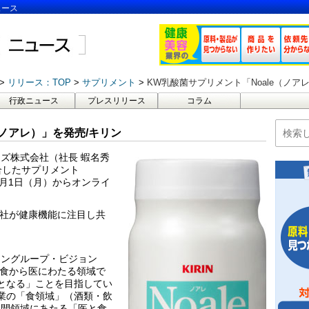
ュース
リリース：TOP
サプリメント
KW乳酸菌サプリメント「Noale（ノア
行政ニュース
プレスリリース
コラム
（ノアレ）」を発売/キリン
ズ株式会社（社長 蝦名秀
合したサプリメント
4月1日（月）からオンライ
会社が健康機能に注目し共
リングループ・ビジョン
、「食から医にわたる領域で
業となる」ことを目指してい
事業の「食領域」（酒類・飲
中間領域にあたる「医と食