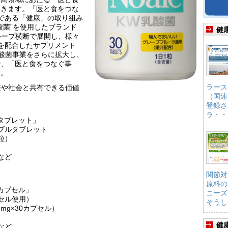
いきます。「医と食をつな
つである「健康」の取り組み
酸菌”を使用したブランド
健
ループ横断で展開し、様々
を配合したサプリメント
乳酸菌事業をさらに拡大し、
で、「医と食をつなぐ事
す。
ラース
略。お客様や社会と共有できる価値
（国連
登録さ
ラ・・
）タブレット」
ブルタブレット
0粒）
など
関節対
原料の
）カプセル」
ニーズ
セル使用）
そうし
3mg×30カプセル）
健
など