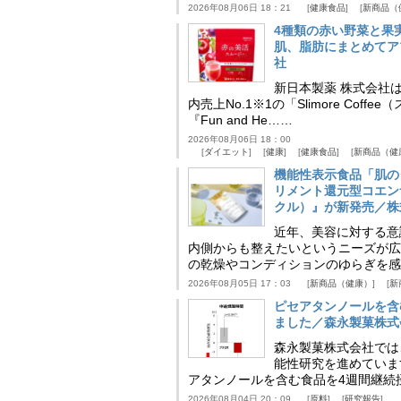
2026年08月06日 18：21
健康食品
新商品（
4種類の赤い野菜と果
肌、脂肪にまとめてア
社
新日本製薬 株式会社
内売上No.1※1の「Slimore C
『Fun and He……
2026年08月06日 18：00
ダイエット
健康
健康食品
新商品（健
機能性表示食品「肌の
リメント還元型コエンザイム
クル）』が新発売／株
近年、美容に対する意
内側からも整えたいというニーズが広
の乾燥やコンディションのゆらぎを感
2026年08月05日 17：03
新商品（健康）
新
ピセアタンノールを含
ました／森永製菓株式
森永製菓株式会社では
能性研究を進めていま
アタンノールを含む食品を4週間継続
2026年08月04日 20：09
原料
研究報告