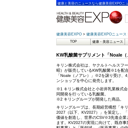
健康と美容のニュースなら健康美容EXPOニ
健康美容EXPO
健康美容EXPOニュース
TOP
健康・美容ニュース
KW乳酸菌サプリメント「Noale
キリン株式会社は、ヤクルトヘルスフー
昭）が販売しているKW乳酸菌※1を配
「Noale（ノアレ）」※2を譲り受け、
ンショップを中心に発売します。
※1 キリン株式会社と小岩井乳業株式
同開発を行っている乳酸菌。
※2 キリングループが開発した商品。
キリングループは、長期経営構想「キ
2027（以下、KV2027）」を策定し
価値を創造し、世界のCSV※3先進企
ます。KV2027の実現に向けて、既存
料事業）と「医領域」（医薬事業）の