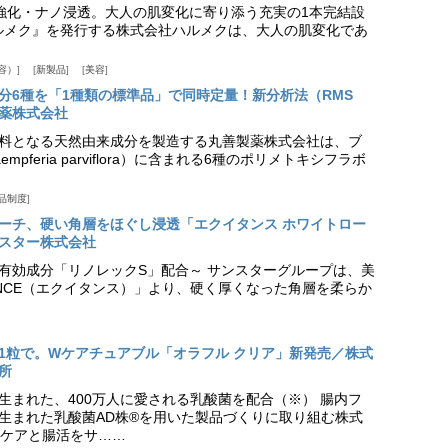
ア強化・ナノ浸透。大人の肌変化に寄り添う充実の1本完結設
『ハルメク』を発行する株式会社ハルメクは、大人の肌変化であ
容）
新製品
美容
分6種を「1種類の標準品」で同時定量！新分析法（RMS
薬株式会社
料となる天然由来成分を製造する丸善製薬株式会社は、ブ
pferia parviflora）に含まれる6種のポリメトキシフラボ
品制度
プローチ、硬い角層をほぐし浸透「エクイタンス ホワイトロー
スター株式会社
美白有効成分「リノレックS」配合～ サンスターグループは、美
ANCE（エクイタンス）」より、硬く厚くなった角層を柔らか
1粒で。Wケアチュアブル「オラフル クリア」新発売／株式
所
生まれた、400万人に愛される乳酸菌を配合（※） 腸内フ
生まれた乳酸菌AD株®を用いた製品づくりに取り組む株式
ケアと腸活をサ……