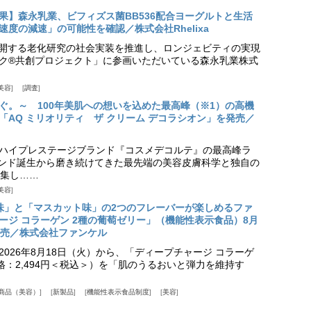
果】森永乳業、ビフィズス菌BB536配合ヨーグルトと生活
度の減速」の可能性を確認／株式会社Rhelixa
aが展開する老化研究の社会実装を推進し、ロンジェビティの実現
ク®共創プロジェクト」に参画いただいている森永乳業株式
美容
調査
ぐ。～ 100年美肌への想いを込めた最高峰（※1）の高機
「AQ ミリオリティ ザ クリーム デコラシオン」を発売／
ハイプレステージブランド『コスメデコルテ』の最高峰ラ
ランド誕生から磨き続けてきた最先端の美容皮膚科学と独自の
集し……
美容
味」と「マスカット味」の2つのフレーバーが楽しめるファ
ージ コラーゲン 2種の葡萄ゼリー」（機能性表示食品）8月
発売／株式会社ファンケル
026年8月18日（火）から、「ディープチャージ コラーゲ
価格：2,494円＜税込＞）を「肌のうるおいと弾力を維持す
商品（美容）
新製品
機能性表示食品制度
美容