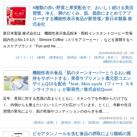
4種類の赤い野菜と果実配合で、おいしく続ける美活
習慣。冷え、脚のむくみ、肌、脂肪にまとめてアプ
ローチする機能性表示食品が新登場／新日本製薬 株
式会社
新日本製薬 株式会社は、機能性表示食品粉末・顆粒インスタントコーヒー市場
国内売上No.1※1の「Slimore Coffee（スリモアコーヒー）」などを展開するヘ
ルスケアブランド『Fun and He……
2026年08月06日 18：00
ダイエット
健康
健康食品
新商品（健康）
新商品（美容）
新製品
機能性表示食品制度
機能性表示食品「肌のターンオーバーとうるおい維
持をサポートする」美容サプリメント還元型コエン
ザイムQ10を配合『feat. Skin cycle（フィート スキ
ンサイクル）』が新発売／株式会社Quon
近年、美容に対する意識の高まりとともに、スキンケアを外側からだけでな
く、内側からも整えたいというニーズが広がっています。とくに、年齢や生活
習慣の変化により、肌の乾燥やコンディションのゆらぎを感……
2026年08月05日 17：03
新商品（健康）
新商品（美容）
新製品
機能性表示食品制度
ピセアタンノールを含む食品の摂取により睡眠の質