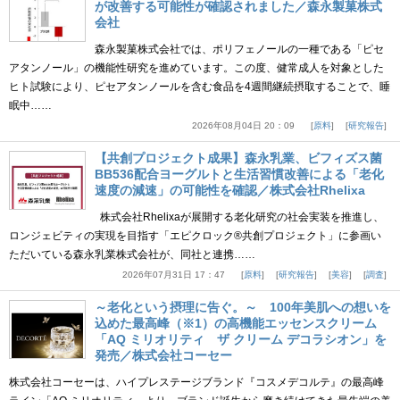
が改善する可能性が確認されました／森永製菓株式
会社
森永製菓株式会社では、ポリフェノールの一種である「ピセ
アタンノール」の機能性研究を進めています。この度、健常成人を対象とした
ヒト試験により、ピセアタンノールを含む食品を4週間継続摂取することで、睡
眠中……
2026年08月04日 20：09
原料
研究報告
【共創プロジェクト成果】森永乳業、ビフィズス菌
BB536配合ヨーグルトと生活習慣改善による「老化
速度の減速」の可能性を確認／株式会社Rhelixa
株式会社Rhelixaが展開する老化研究の社会実装を推進し、
ロンジェビティの実現を目指す「エピクロック®共創プロジェクト」に参画い
ただいている森永乳業株式会社が、同社と連携……
2026年07月31日 17：47
原料
研究報告
美容
調査
～老化という摂理に告ぐ。～ 100年美肌への想いを
込めた最高峰（※1）の高機能エッセンスクリーム
「AQ ミリオリティ ザ クリーム デコラシオン」を
発売／株式会社コーセー
株式会社コーセーは、ハイプレステージブランド『コスメデコルテ』の最高峰