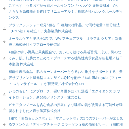
こすらず、うるおす朝夜別オールインワン「ハルメク 薬用美肌液」が、
さらなる高機能化を遂げてリニューアル！／株式会社ハルメクホールディ
ングス
ブラックジンジャー成分6種を「1種類の標準品」で同時定量！新分析法
（RMS法）を確立！／丸善製薬株式会社
オーラルケアと腸活を1粒で。Wケアチュアブル「オラフル クリア」新発
売／株式会社イブフローラ研究所
4種類の赤い野菜と果実配合で、おいしく続ける美活習慣。冷え、脚のむ
くみ、肌、脂肪にまとめてアプローチする機能性表示食品が新登場／新日
本製薬 株式会社
機能性表示食品「肌のターンオーバーとうるおい維持をサポートする」美
容サプリメント還元型コエンザイムQ10を配合『feat. Skin cycle（フィー
ト スキンサイクル）』が新発売／株式会社Quon
シミのもと*¹ にアプローチ、硬い角層をほぐし浸透「エクイタンス ホワ
イトローション」新発売／サンスター株式会社
ピセアタンノールを含む食品の摂取により睡眠の質が改善する可能性が確
認されました／森永製菓株式会社
1箱で「葡萄＆カシス味」と「マスカット味」の2つのフレーバーが楽しめ
るファンケル「ディープチャージ コラーゲン 2種の葡萄ゼリー」（機能性