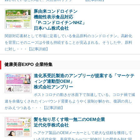
豚由来コンドロイチン
機能性表示食品対応
「P-コンドロイチンNHZ」
日本ハム株式会社
関節対応素材として市場に定着している食品原料のコンドロイチン。高齢化
を背景にそのニーズは今後も持続することが見込まれる。そうした中、原料
に対し・・・【記事詳細】
健康美容EXPO 企業特集
進化系受託製造のアンプリーが提案する「マーケテ
ィング連動型OEM」
株式会社アンプリー
ポストコロナの動きが水面下で加速している。コロナ禍で減
速を余儀なくされたインバウンド需要もようやく規制が解かれ、復調の兆し
がみえつつある・・・【記事詳細】
髪を知り尽くす唯一無二のOEM企業
近代化学株式会社
ヘアケア製品のOEMメーカーとして絶大な信頼を獲得して
いる近代化学。美容室をルーツに90年以上の歴史を刻む同