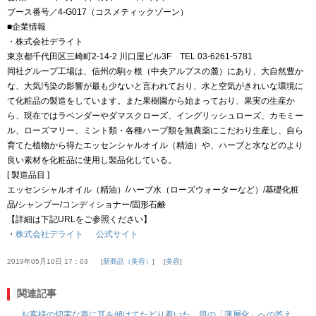
ブース番号／4-G017（コスメティックゾーン）
■企業情報
・株式会社デライト
東京都千代田区三崎町2-14-2 川口屋ビル3F TEL 03-6261-5781
同社グループ工場は、信州の駒ヶ根（中央アルプスの麓）にあり、大自然豊か
な、大気汚染の影響が最も少ないと言われており、水と空気がきれいな環境に
て化粧品の製造をしています。また果樹園から始まっており、果実の生産か
ら、現在ではラベンダーやダマスクローズ、イングリッシュローズ、カモミー
ル、ローズマリー、ミント類・各種ハーブ類を無農薬にこだわり生産し、自ら
育てた植物から得たエッセンシャルオイル（精油）や、ハーブと水などのより
良い素材を化粧品に使用し製品化している。
[ 製造品目 ]
エッセンシャルオイル（精油）/ハーブ水（ローズウォーターなど）/基礎化粧
品/シャンプー/コンディショナー/固形石鹸
【詳細は下記URLをご参照ください】
・
株式会社デライト 公式サイト
2019年05月10日 17：03
新商品（美容）
美容
関連記事
お客様の切実な声に耳を傾けてたどり着いた、肌の「薄層化」への答え