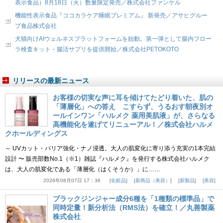
表示食品）8月18日（火）数量限定発売／株式会社ファンケル
機能性表示食品『ココカラケア睡眠プレミアム』 新発売／アサヒグルー
プ食品株式会社
犬猫向けAIウェルネスプラットフォームを始動。第一弾として腸内フロー
ラ検査キット・腸活サプリを提供開始／株式会社PETOKOTO
リリースの最新ニュース
お客様の切実な声に耳を傾けてたどり着いた、肌の
「薄層化」への答え こすらず、うるおす朝夜別オ
ールインワン「ハルメク 薬用美肌液」が、さらなる
高機能化を遂げてリニューアル！／株式会社ハルメ
クホールディングス
～ UVカット・バリア強化・ナノ浸透。大人の肌変化に寄り添う充実の1本完結
設計 〜 販売部数No.1（※1）雑誌『ハルメク』を発行する株式会社ハルメク
は、大人の肌変化である「薄層化（はくそうか）」に……
2026年08月07日 17：36
化粧品
新商品（美容）
新製品
美容
ブラックジンジャー成分6種を「1種類の標準品」で
同時定量！新分析法（RMS法）を確立！／丸善製薬
株式会社