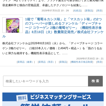
ライン「AQ ミリオリティ」より、ブランド誕生から磨き続けてきた最先端の美
容皮膚科学と独自の官能品質、卓越したテクノロジーを結集し……
2026年07月31日 10：26
化粧品
新製品
美容
1箱で「葡萄＆カシス味」と「マスカット味」の2つ
のフレーバーが楽しめるファンケル「ディープチャ
ージ コラーゲン 2種の葡萄ゼリー」（機能性表示食
品）8月18日（火）数量限定発売／株式会社ファンケ
ル
株式会社ファンケルは2026年8月18日（火）から、「ディープチャージ コラー
ゲン 2種のゼリー」（1箱10本入り／価格：2,494円＜税込＞）を「肌のうるお
いと弾力を維持する」機能性表示食品として、……
2026年07月30日 19：21
新商品（健康）
新商品（美容）
新製品
機能性表示食品制度
美容