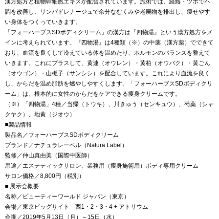
漢方処方と植物幹細胞エキスが配合されています。施術では、経絡・ツボで不
調を改善し、リンパドレナージュで余分なむくみや老廃物を排出し、痩せやす
い身体をつくっていきます。
「フォーハーブスSDボディクリーム」の漢方は『四物湯』という漢方処方をメ
インに考えられています。『四物湯』は4種類（※）の中薬（漢方薬）でできて
おり、血流を良くして冷えている体を温めたり、ホルモンのバランスを整えて
いきます。これにプラスして、黄連（オウレン）・黄柏（オウバク）・黄ごん
（オウゴン）・山梔子（サンシシ）を配合しています。これにより血流を良く
し、からだを温め脂肪を燃やしやすくします。「フォーハーブスSDボディクリ
ーム」は、根本的に女性のからだをケアできる痩身クリームです。
（※）「四物湯」4種／当帰（トウキ）、川きゅう（センキュウ）、芍薬（シャ
クヤク）、地黄（ジオウ）
■製品情報
製品名／フォーハーブスSDボディクリーム
ブランド／ナチュラレーベル（Natura Label）
監修／仲山真由美（国際中医師）
用途／エステティックサロン、業務用（痩身施術用）ボディ専用クリーム
サロン価格／8,800円（税別）
■ 展示会概要
名称／ビューティーワールド ジャパン（東京）
会場／東京ビッグサイト 西1・2・3・4 + アトリウム
会期／2019年5月13日（月）～15日（水）