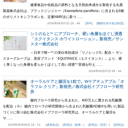
健康食品や化粧品の原料となる天然由来成分を製造する丸善
製薬株式会社は、ブラックジンジャー（Kaempferia parviflora）に含まれる6種
のポリメトキシフラボンを、定量NMR法に基づ……
2026年08月07日 16：49
原料
機能性表示食品制度
シミのもと*¹ にアプローチ、硬い角層をほぐし浸透
「エクイタンス ホワイトローション」新発売／サン
スター株式会社
～日本で唯一*² の美白有効成分「リノレックS」配合～ サン
スターグループは、美容ブランド「EQUITANCE（エクイタンス）」より、硬
く厚くなった角層を柔らかくほぐして高い浸透*³ 実感を叶え……
2026年08月07日 09：44
オーラルケアと腸活を1粒で。Wケアチュアブル「オ
ラフル クリア」新発売／株式会社イブフローラ研究
所
腸内フローラ研究から生まれた、400万人に愛される乳酸菌
を配合（※） 腸内フローラの研究開発から生まれた乳酸菌AD株®を用いた製品
づくりに取り組む株式会社イブフローラ研究所は、オーラルケアと腸活を
サ……
2026年08月06日 18：21
健康食品
新商品（健康）
新商品（美容）
新製品