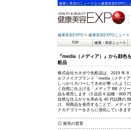
健康と美容のニュースなら健康美容EXPOニ
健康美容EXPO
健康美容EXPOニュース
TOP
健康・美容ニュース
『media（メディア）』から顔色
粧品
株式会社カネボウ化粧品は、2019 年 8
ルフメイクブランド「media（メディ
しっかりカバーしてきめが整ったよう
く自然に仕上げる「メディア BB クリ
品を発売します（3 品目 6 品種・800 
自然な仕上がりを求める 40 代以降の 
け、同商品を発売することで、メディ
クカテゴリーをさらに強化していきま
‥‥‥‥‥‥‥‥‥‥‥‥‥‥‥‥‥
◎ 発売の背景
‥‥‥‥‥‥‥‥‥‥‥‥‥‥‥‥‥