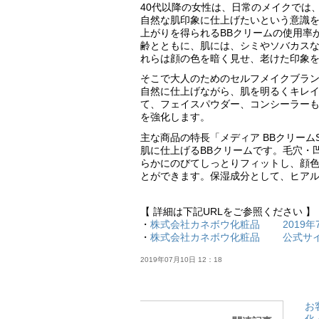
40代以降の女性は、日常のメイクでは
自然な肌印象に仕上げたいという意識
上がりを得られるBBクリームの使用率
齢とともに、肌には、シミやソバカス
れらは顔の色を暗く見せ、老けた印象
そこで大人のためのセルフメイクブラン
自然に仕上げながら、肌を明るくキレイ
て、フェイスパウダー、コンシーラー
を強化します。
主な商品の特長「メディア BBクリー
肌に仕上げるBBクリームです。毛穴・
らかにのびてしっとりフィットし、顔
とができます。保湿成分として、ヒア
【 詳細は下記URLをご参照ください 】
・
株式会社カネボウ化粧品 2019年7
・
株式会社カネボウ化粧品 公式サ
2019年07月10日 12：18
お