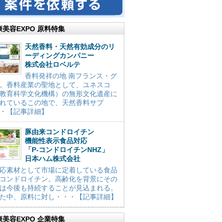
康美容EXPO 原料特集
天然香料・天然有効成分のリ
ーディングカンパニー
株式会社ロベルテ
香料発祥の地 南フランス・グ
。香料産業の聖地として、ユネスコ
教育科学文化機構）の無形文化遺産に
れているこの地で、天然香料サプ
・【記事詳細】
豚由来コンドロイチン
機能性表示食品対応
「P-コンドロイチンNHZ」
日本ハム株式会社
応素材として市場に定着している食品
コンドロイチン。高齢化を背景にその
は今後も持続することが見込まれる。
た中、原料に対し・・・【記事詳細】
康美容EXPO 企業特集