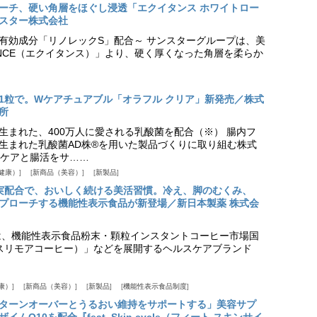
プローチ、硬い角層をほぐし浸透「エクイタンス ホワイトロー
スター株式会社
美白有効成分「リノレックS」配合～ サンスターグループは、美
ANCE（エクイタンス）」より、硬く厚くなった角層を柔らか
1粒で。Wケアチュアブル「オラフル クリア」新発売／株式
所
生まれた、400万人に愛される乳酸菌を配合（※） 腸内フ
生まれた乳酸菌AD株®を用いた製品づくりに取り組む株式
ケアと腸活をサ……
健康）
新商品（美容）
新製品
実配合で、おいしく続ける美活習慣。冷え、脚のむくみ、
プローチする機能性表示食品が新登場／新日本製薬 株式会
は、機能性表示食品粉末・顆粒インスタントコーヒー市場国
offee（スリモアコーヒー）」などを展開するヘルスケアブランド
康）
新商品（美容）
新製品
機能性表示食品制度
ターンオーバーとうるおい維持をサポートする」美容サプ