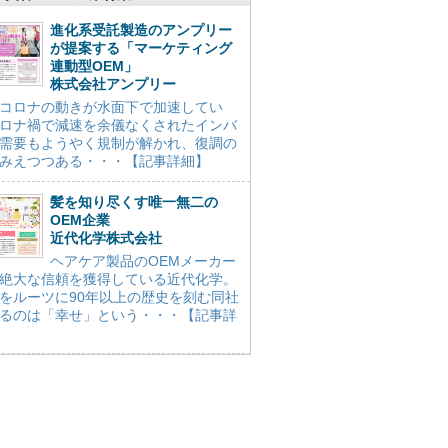
進化系受託製造のアンプリー
が提案する「マーケティング
連動型OEM」
株式会社アンプリー
コロナの動きが水面下で加速してい
ロナ禍で減速を余儀なくされたインバ
需要もようやく規制が解かれ、復調の
みえつつある・・・【記事詳細】
髪を知り尽くす唯一無二の
OEM企業
近代化学株式会社
ヘアケア製品のOEMメーカー
絶大な信頼を獲得している近代化学。
をルーツに90年以上の歴史を刻む同社
るのは「幸せ」という・・・【記事詳