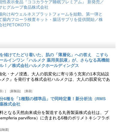
能性表示食品『ココカラケア睡眠プレミアム』 新発売／
サヒグループ食品株式会社
猫向けAIウェルネスプラットフォームを始動。第一弾と
て腸内フローラ検査キット・腸活サプリを提供開始／株
会社PETOKOTO
を傾けてたどり着いた、肌の「薄層化」への答え こすら
ールインワン「ハルメク 薬用美肌液」が、さらなる高機能
ル！／株式会社ハルメクホールディングス
ア強化・ナノ浸透。大人の肌変化に寄り添う充実の1本完結設
『ハルメク』を発行する株式会社ハルメクは、大人の肌変化であ
容）
新製品
美容
分6種を「1種類の標準品」で同時定量！新分析法（RMS
薬株式会社
料となる天然由来成分を製造する丸善製薬株式会社は、ブ
pferia parviflora）に含まれる6種のポリメトキシフラボ
品制度