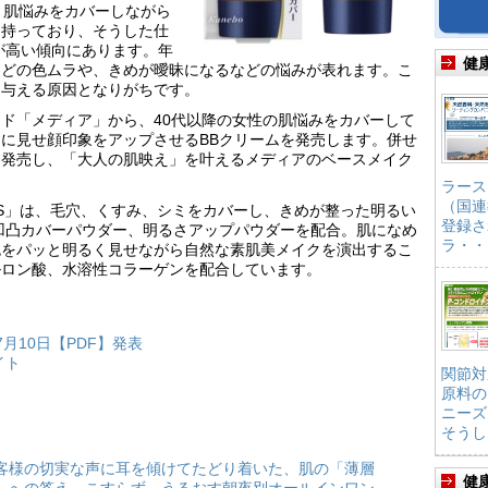
、肌悩みをカバーしながら
を持っており、そうした仕
が高い傾向にあります。年
健
などの色ムラや、きめが曖昧になるなどの悩みが表れます。こ
を与える原因となりがちです。
ド「メディア」から、40代以降の女性の肌悩みをカバーして
に見せ顔印象をアップさせるBBクリームを発売します。併せ
も発売し、「大人の肌映え」を叶えるメディアのベースメイク
ラース
（国連
ムS」は、毛穴、くすみ、シミをカバーし、きめが整った明るい
登録さ
凹凸カバーパウダー、明るさアップパウダーを配合。肌になめ
ラ・・
色をパッと明るく見せながら自然な素肌美メイクを演出するこ
ルロン酸、水溶性コラーゲンを配合しています。
月10日【PDF】発表
イト
関節対
原料の
ニーズ
そうし
客様の切実な声に耳を傾けてたどり着いた、肌の「薄層
健