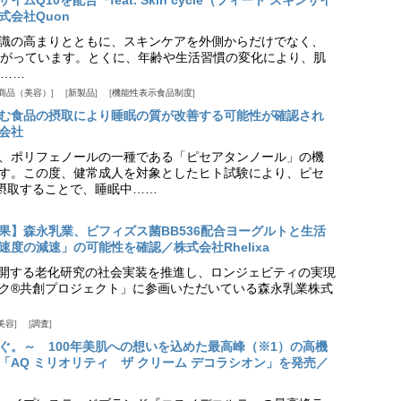
Q10を配合『feat. Skin cycle（フィート スキンサイ
式会社Quon
識の高まりとともに、スキンケアを外側からだけでなく、
がっています。とくに、年齢や生活習慣の変化により、肌
……
商品（美容）
新製品
機能性表示食品制度
む食品の摂取により睡眠の質が改善する可能性が確認され
会社
、ポリフェノールの一種である「ピセアタンノール」の機
す。この度、健常成人を対象としたヒト試験により、ピセ
摂取することで、睡眠中……
果】森永乳業、ビフィズス菌BB536配合ヨーグルトと生活
度の減速」の可能性を確認／株式会社Rhelixa
aが展開する老化研究の社会実装を推進し、ロンジェビティの実現
ク®共創プロジェクト」に参画いただいている森永乳業株式
美容
調査
ぐ。～ 100年美肌への想いを込めた最高峰（※1）の高機
「AQ ミリオリティ ザ クリーム デコラシオン」を発売／