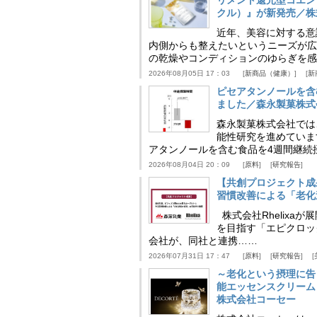
リメント還元型コエンザイム
クル）』が新発売／株
近年、美容に対する意
内側からも整えたいというニーズが広
の乾燥やコンディションのゆらぎを感
2026年08月05日 17：03
新商品（健康）
新
ピセアタンノールを含
ました／森永製菓株式
森永製菓株式会社では
能性研究を進めていま
アタンノールを含む食品を4週間継続
2026年08月04日 20：09
原料
研究報告
【共創プロジェクト成
習慣改善による「老化速
株式会社Rhelix
を目指す「エピクロッ
会社が、同社と連携……
2026年07月31日 17：47
原料
研究報告
～老化という摂理に告
能エッセンスクリーム
株式会社コーセー