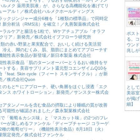
」への答え こすらず、うるおす朝夜別オールインワン
ハルメク 薬用美肌液」が、さらなる高機能化を遂げてリ
ューアル！／株式会社ハルメクホールディングス
ラックジンジャー成分6種を「1種類の標準品」で同時定
！新分析法（RMS法）を確立！／丸善製薬株式会社
ーラルケアと腸活を1粒で。Wケアチュアブル「オラフ
ポスト
 クリア」新発売／株式会社イブフローラ研究所
る。コ
種類の赤い野菜と果実配合で、おいしく続ける美活習
ウンド
。冷え、脚のむくみ、肌、脂肪にまとめてアプローチす
兆しが
機能性表示食品が新登場／新日本製薬 株式会社
能性表示食品「肌のターンオーバーとうるおい維持をサ
ートする」美容サプリメント還元型コエンザイムQ10を
合『feat. Skin cycle（フィート スキンサイクル）』が新
売／株式会社Quon
ミのもと*¹ にアプローチ、硬い角層をほぐし浸透「エク
として
タンス ホワイトローション」新発売／サンスター株式会
美容室
が掲げ
細】
セアタンノールを含む食品の摂取により睡眠の質が改善
る可能性が確認されました／森永製菓株式会社
箱で「葡萄＆カシス味」と「マスカット味」の2つのフレ
バーが楽しめるファンケル「ディープチャージ コラーゲ
 2種の葡萄ゼリー」（機能性表示食品）8月18日（火）
量限定発売／株式会社ファンケル