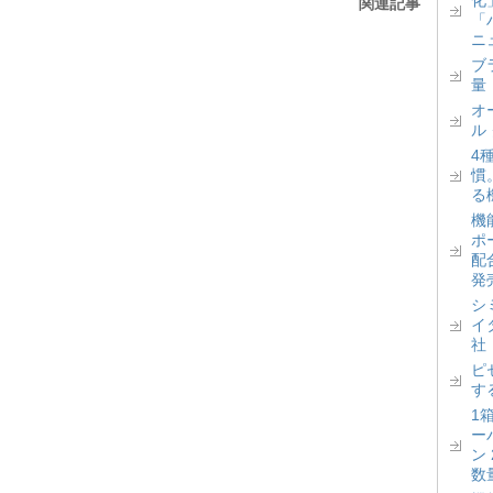
化
関連記事
「
ニ
ブ
量
オ
ル
4
慣
る
機
ポ
配
発
シ
イ
社
ピ
す
1
ー
ン
数