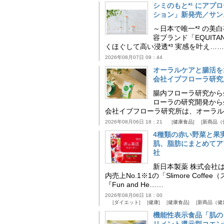
シミのもと*¹ にア
ション」新発売／サン
～日本で唯一*² の
容ブランド「EQUIT
くほぐして高い浸透*³ 実感を叶え……
2026年08月07日 09：44
オーラルケアと腸活を
会社イブフローラ研究
腸内フローラ研究から
ローラの研究開発から
会社イブフローラ研究所は、オーラル
2026年08月06日 18：21
健康食品
新商品（
4種類の赤い野菜と果
肌、脂肪にまとめてア
社
新日本製薬 株式会社
内売上No.1※1の「Slimore C
『Fun and He……
2026年08月06日 18：00
ダイエット
健康
健康食品
新商品（健
機能性表示食品「肌の