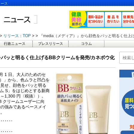
ュース
リリース：TOP
『media（メディア）』から顔色をパッと明るく仕上
行政ニュース
プレスリリース
コラム
をパッと明るく仕上げるBBクリームを発売/カネボウ化
 月 1 日、大人のためのセ
ア）」から、色ムラと凹凸を
に見せ、顔色をパッと明る
ーム S」をはじめとする新商
円～1,300 円〈税抜〉）。
BB クリームユーザーに向
アの強みであるベースメイ
す。
‥‥‥‥
‥‥‥‥