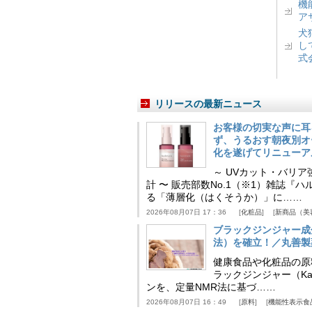
機
ア
犬
し
式
リリースの最新ニュース
お客様の切実な声に耳
ず、うるおす朝夜別オ
化を遂げてリニューア
～ UVカット・バリ
計 〜 販売部数No.1（※1）雑誌
る「薄層化（はくそうか）」に……
2026年08月07日 17：36
化粧品
新商品（美
ブラックジンジャー成
法）を確立！／丸善製
健康食品や化粧品の原
ラックジンジャー（Kaem
ンを、定量NMR法に基づ……
2026年08月07日 16：49
原料
機能性表示食