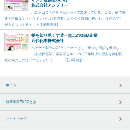
株式会社アンプリー
ポストコロナの動きが水面下で加速している。コロナ禍で減
速を余儀なくされたインバウンド需要もようやく規制が解かれ、復調の兆し
がみえつつある・・・【記事詳細】
髪を知り尽くす唯一無二のOEM企業
近代化学株式会社
ヘアケア製品のOEMメーカーとして絶大な信頼を獲得して
いる近代化学。美容室をルーツに90年以上の歴史を刻む同
社が掲げるのは「幸せ」という・・・【記事詳細】
ホーム
健康美容EXPOとは
サイトマップ