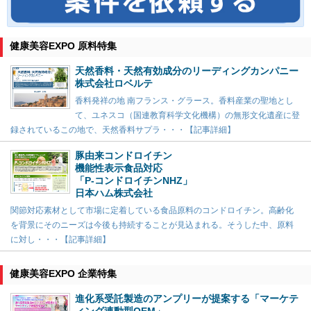
健康美容EXPO 原料特集
天然香料・天然有効成分のリーディングカンパニー
株式会社ロベルテ
香料発祥の地 南フランス・グラース。香料産業の聖地とし
て、ユネスコ（国連教育科学文化機構）の無形文化遺産に登
録されているこの地で、天然香料サプラ・・・【記事詳細】
豚由来コンドロイチン
機能性表示食品対応
「P-コンドロイチンNHZ」
日本ハム株式会社
関節対応素材として市場に定着している食品原料のコンドロイチン。高齢化
を背景にそのニーズは今後も持続することが見込まれる。そうした中、原料
に対し・・・【記事詳細】
健康美容EXPO 企業特集
進化系受託製造のアンプリーが提案する「マーケテ
ィング連動型OEM」