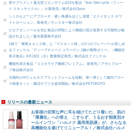
容サプリメント還元型コエンザイムQ10を配合『feat. Skin cycle（フィー
ト スキンサイクル）』が新発売／株式会社Quon
シミのもと*¹ にアプローチ、硬い角層をほぐし浸透「エクイタンス ホワ
イトローション」新発売／サンスター株式会社
ピセアタンノールを含む食品の摂取により睡眠の質が改善する可能性が確
認されました／森永製菓株式会社
1箱で「葡萄＆カシス味」と「マスカット味」の2つのフレーバーが楽しめ
るファンケル「ディープチャージ コラーゲン 2種の葡萄ゼリー」（機能性
表示食品）8月18日（火）数量限定発売／株式会社ファンケル
機能性表示食品『ココカラケア睡眠プレミアム』 新発売／アサヒグルー
プ食品株式会社
犬猫向けAIウェルネスプラットフォームを始動。第一弾として腸内フロー
ラ検査キット・腸活サプリを提供開始／株式会社PETOKOTO
リリースの最新ニュース
お客様の切実な声に耳を傾けてたどり着いた、肌の
「薄層化」への答え こすらず、うるおす朝夜別オ
ールインワン「ハルメク 薬用美肌液」が、さらなる
高機能化を遂げてリニューアル！／株式会社ハルメ