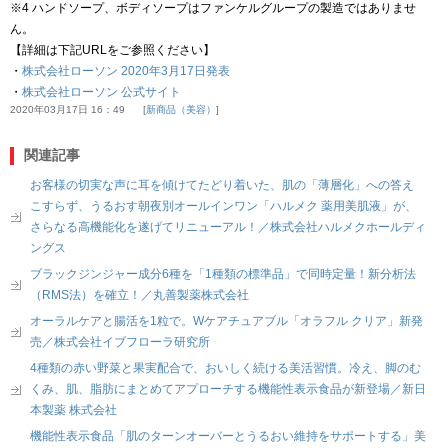
※4 ハンドソープ、ボディソープはファンケルグループの製造ではありませ
ん。
【詳細は下記URLをご参照ください】
・
株式会社ローソン 2020年3月17日発表
・
株式会社ローソン 公式サイト
2020年03月17日 16：49
新商品（美容）
関連記事
お客様の切実な声に耳を傾けてたどり着いた、肌の「薄層化」への答え
こすらず、うるおす朝夜別オールインワン「ハルメク 薬用美肌液」が、
さらなる高機能化を遂げてリニューアル！／株式会社ハルメクホールディ
ングス
ブラックジンジャー成分6種を「1種類の標準品」で同時定量！新分析法
（RMS法）を確立！／丸善製薬株式会社
オーラルケアと腸活を1粒で。Wケアチュアブル「オラフル クリア」新発
売／株式会社イブフローラ研究所
4種類の赤い野菜と果実配合で、おいしく続ける美活習慣。冷え、脚のむ
くみ、肌、脂肪にまとめてアプローチする機能性表示食品が新登場／新日
本製薬 株式会社
機能性表示食品「肌のターンオーバーとうるおい維持をサポートする」美