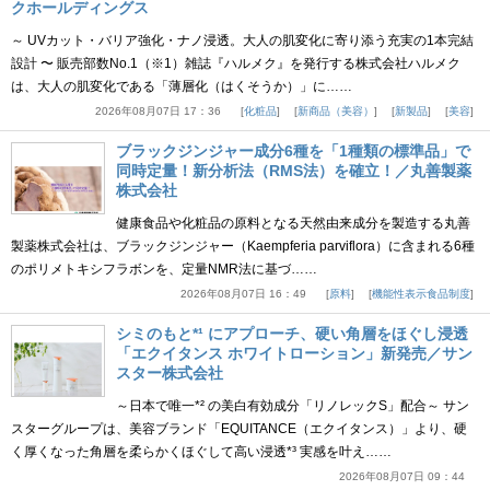
クホールディングス
～ UVカット・バリア強化・ナノ浸透。大人の肌変化に寄り添う充実の1本完結
設計 〜 販売部数No.1（※1）雑誌『ハルメク』を発行する株式会社ハルメク
は、大人の肌変化である「薄層化（はくそうか）」に……
2026年08月07日 17：36
化粧品
新商品（美容）
新製品
美容
ブラックジンジャー成分6種を「1種類の標準品」で
同時定量！新分析法（RMS法）を確立！／丸善製薬
株式会社
健康食品や化粧品の原料となる天然由来成分を製造する丸善
製薬株式会社は、ブラックジンジャー（Kaempferia parviflora）に含まれる6種
のポリメトキシフラボンを、定量NMR法に基づ……
2026年08月07日 16：49
原料
機能性表示食品制度
シミのもと*¹ にアプローチ、硬い角層をほぐし浸透
「エクイタンス ホワイトローション」新発売／サン
スター株式会社
～日本で唯一*² の美白有効成分「リノレックS」配合～ サン
スターグループは、美容ブランド「EQUITANCE（エクイタンス）」より、硬
く厚くなった角層を柔らかくほぐして高い浸透*³ 実感を叶え……
2026年08月07日 09：44