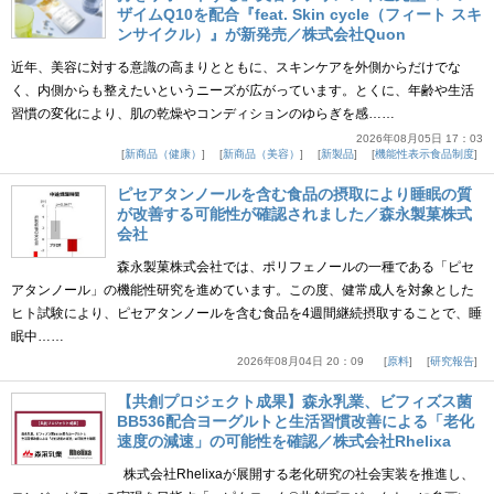
ザイムQ10を配合『feat. Skin cycle（フィート スキ
ンサイクル）』が新発売／株式会社Quon
近年、美容に対する意識の高まりとともに、スキンケアを外側からだけでな
く、内側からも整えたいというニーズが広がっています。とくに、年齢や生活
習慣の変化により、肌の乾燥やコンディションのゆらぎを感……
2026年08月05日 17：03
新商品（健康）
新商品（美容）
新製品
機能性表示食品制度
ピセアタンノールを含む食品の摂取により睡眠の質
が改善する可能性が確認されました／森永製菓株式
会社
森永製菓株式会社では、ポリフェノールの一種である「ピセ
アタンノール」の機能性研究を進めています。この度、健常成人を対象とした
ヒト試験により、ピセアタンノールを含む食品を4週間継続摂取することで、睡
眠中……
2026年08月04日 20：09
原料
研究報告
【共創プロジェクト成果】森永乳業、ビフィズス菌
BB536配合ヨーグルトと生活習慣改善による「老化
速度の減速」の可能性を確認／株式会社Rhelixa
株式会社Rhelixaが展開する老化研究の社会実装を推進し、