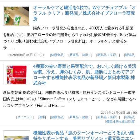
オーラルケアと腸活を1粒で。Wケアチュアブル「オ
ラフル クリア」新発売／株式会社イブフローラ研究
所
腸内フローラ研究から生まれた、400万人に愛される乳酸菌
を配合（※） 腸内フローラの研究開発から生まれた乳酸菌AD株®を用いた製品
づくりに取り組む株式会社イブフローラ研究所は、オーラルケアと腸活を
サ……
2026年08月06日 18：21
健康食品
新商品（健康）
新商品（美容）
新製品
4種類の赤い野菜と果実配合で、おいしく続ける美活
習慣。冷え、脚のむくみ、肌、脂肪にまとめてアプ
ローチする機能性表示食品が新登場／新日本製薬 株
式会社
新日本製薬 株式会社は、機能性表示食品粉末・顆粒インスタントコーヒー市場
国内売上No.1※1の「Slimore Coffee（スリモアコーヒー）」などを展開するヘ
ルスケアブランド『Fun and He……
2026年08月06日 18：00
ダイエット
健康
健康食品
新商品（健康）
新商品（美容）
新製品
機能性表示食品制度
機能性表示食品「肌のターンオーバーとうるおい維
持をサポートする」美容サプリメント還元型コエン