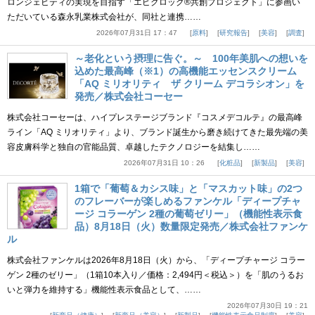
ロンジェビティの実現を目指す「エピクロック®共創プロジェクト」に参画い
ただいている森永乳業株式会社が、同社と連携……
2026年07月31日 17：47
原料
研究報告
美容
調査
～老化という摂理に告ぐ。～ 100年美肌への想いを
込めた最高峰（※1）の高機能エッセンスクリーム
「AQ ミリオリティ ザ クリーム デコラシオン」を
発売／株式会社コーセー
株式会社コーセーは、ハイプレステージブランド『コスメデコルテ』の最高峰
ライン「AQ ミリオリティ」より、ブランド誕生から磨き続けてきた最先端の美
容皮膚科学と独自の官能品質、卓越したテクノロジーを結集し……
2026年07月31日 10：26
化粧品
新製品
美容
1箱で「葡萄＆カシス味」と「マスカット味」の2つ
のフレーバーが楽しめるファンケル「ディープチャ
ージ コラーゲン 2種の葡萄ゼリー」（機能性表示食
品）8月18日（火）数量限定発売／株式会社ファンケ
ル
株式会社ファンケルは2026年8月18日（火）から、「ディープチャージ コラー
ゲン 2種のゼリー」（1箱10本入り／価格：2,494円＜税込＞）を「肌のうるお
いと弾力を維持する」機能性表示食品として、……
2026年07月30日 19：21