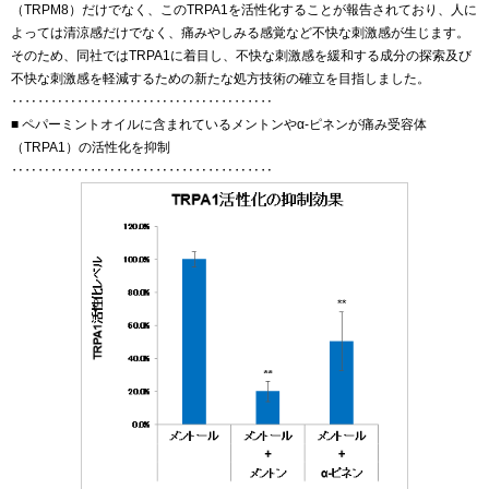
（TRPM8）だけでなく、このTRPA1を活性化することが報告されており、人に
よっては清涼感だけでなく、痛みやしみる感覚など不快な刺激感が生じます。
そのため、同社ではTRPA1に着目し、不快な刺激感を緩和する成分の探索及び
不快な刺激感を軽減するための新たな処方技術の確立を目指しました。
‥‥‥‥‥‥‥‥‥‥‥‥‥‥‥‥‥‥‥‥
■ ペパーミントオイルに含まれているメントンやα-ピネンが痛み受容体
（TRPA1）の活性化を抑制
‥‥‥‥‥‥‥‥‥‥‥‥‥‥‥‥‥‥‥‥