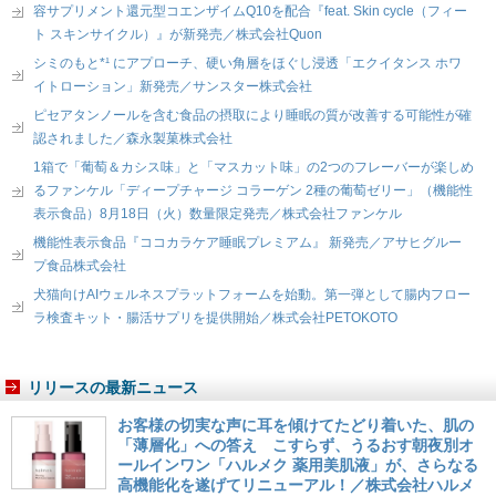
容サプリメント還元型コエンザイムQ10を配合『feat. Skin cycle（フィー
ト スキンサイクル）』が新発売／株式会社Quon
シミのもと*¹ にアプローチ、硬い角層をほぐし浸透「エクイタンス ホワ
イトローション」新発売／サンスター株式会社
ピセアタンノールを含む食品の摂取により睡眠の質が改善する可能性が確
認されました／森永製菓株式会社
1箱で「葡萄＆カシス味」と「マスカット味」の2つのフレーバーが楽しめ
るファンケル「ディープチャージ コラーゲン 2種の葡萄ゼリー」（機能性
表示食品）8月18日（火）数量限定発売／株式会社ファンケル
機能性表示食品『ココカラケア睡眠プレミアム』 新発売／アサヒグルー
プ食品株式会社
犬猫向けAIウェルネスプラットフォームを始動。第一弾として腸内フロー
ラ検査キット・腸活サプリを提供開始／株式会社PETOKOTO
リリースの最新ニュース
お客様の切実な声に耳を傾けてたどり着いた、肌の
「薄層化」への答え こすらず、うるおす朝夜別オ
ールインワン「ハルメク 薬用美肌液」が、さらなる
高機能化を遂げてリニューアル！／株式会社ハルメ