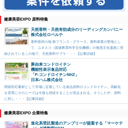
健康美容EXPO 原料特集
天然香料・天然有効成分のリーディングカンパニー
株式会社ロベルテ
香料発祥の地 南フランス・グラース。香料産業の聖地とし
て、ユネスコ（国連教育科学文化機構）の無形文化遺産に登
録されているこの地で、天然香料サプラ・・・【記事詳細】
豚由来コンドロイチン
機能性表示食品対応
「P-コンドロイチンNHZ」
日本ハム株式会社
関節対応素材として市場に定着している食品原料のコンドロイチン。高齢化
を背景にそのニーズは今後も持続することが見込まれる。そうした中、原料
に対し・・・【記事詳細】
健康美容EXPO 企業特集
進化系受託製造のアンプリーが提案する「マーケテ