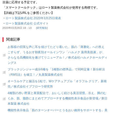
目薬に応用する予定です。
「スマートクールテック」はロート製薬株式会社が使用する商標です。
【詳細は下記URLをご参照ください】
・
ロート製薬株式会社 2020年3月25日発表
・
ロート製薬株式会社 公式サイト
2020年03月26日 19：13
研究報告
関連記事
お客様の切実な声に耳を傾けてたどり着いた、肌の「薄層化」への答え
こすらず、うるおす朝夜別オールインワン「ハルメク 薬用美肌液」が、
さらなる高機能化を遂げてリニューアル！／株式会社ハルメクホールディ
ングス
ブラックジンジャー成分6種を「1種類の標準品」で同時定量！新分析法
（RMS法）を確立！／丸善製薬株式会社
オーラルケアと腸活を1粒で。Wケアチュアブル「オラフル クリア」新発
売／株式会社イブフローラ研究所
4種類の赤い野菜と果実配合で、おいしく続ける美活習慣。冷え、脚のむ
くみ、肌、脂肪にまとめてアプローチする機能性表示食品が新登場／新日
本製薬 株式会社
機能性表示食品「肌のターンオーバーとうるおい維持をサポートする」美