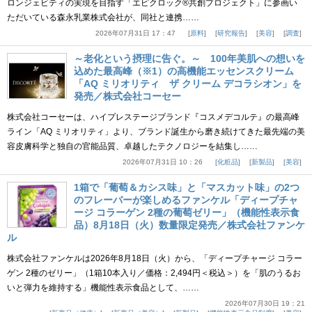
ロンジェビティの実現を目指す「エピクロック®共創プロジェクト」に参画い
ただいている森永乳業株式会社が、同社と連携……
2026年07月31日 17：47
原料
研究報告
美容
調査
～老化という摂理に告ぐ。～ 100年美肌への想いを
込めた最高峰（※1）の高機能エッセンスクリーム
「AQ ミリオリティ ザ クリーム デコラシオン」を
発売／株式会社コーセー
株式会社コーセーは、ハイプレステージブランド『コスメデコルテ』の最高峰
ライン「AQ ミリオリティ」より、ブランド誕生から磨き続けてきた最先端の美
容皮膚科学と独自の官能品質、卓越したテクノロジーを結集し……
2026年07月31日 10：26
化粧品
新製品
美容
1箱で「葡萄＆カシス味」と「マスカット味」の2つ
のフレーバーが楽しめるファンケル「ディープチャ
ージ コラーゲン 2種の葡萄ゼリー」（機能性表示食
品）8月18日（火）数量限定発売／株式会社ファンケ
ル
株式会社ファンケルは2026年8月18日（火）から、「ディープチャージ コラー
ゲン 2種のゼリー」（1箱10本入り／価格：2,494円＜税込＞）を「肌のうるお
いと弾力を維持する」機能性表示食品として、……
2026年07月30日 19：21