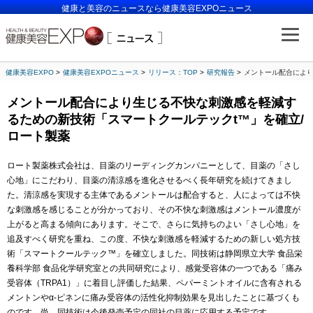
健康と美容のニュースなら健康美容EXPOニュース
健康美容EXPO
健康美容EXPOニュース
リリース：TOP
研究報告
メントール配合により
メントール配合により生じる不快な刺激感を軽減す
るための新技術「スマートクールテックt™」を確立/
ロート製薬
ロート製薬株式会社は、目薬のリーディングカンパニーとして、目薬の「さし
心地」にこだわり、目薬の清涼感を進化させるべく長年研究を続けてきまし
た。清涼感を実現する主体であるメントールは配合すると、人によっては不快
な刺激感を感じることが分かっており、その不快な刺激感はメントール濃度が
上がると高まる傾向にあります。そこで、さらに気持ちのよい「さし心地」を
追及すべく研究を重ね、この度、不快な刺激感を軽減するための新しい処方技
術「スマートクールテック™」を確立しました。同技術は静岡県立大学 食品栄
養科学部 食品化学研究室との共同研究により、感覚受容体の一つである「痛み
受容体（TRPA1）」に着目し評価した結果、ペパーミントオイルに含有される
メントンやα‐ピネンに痛み受容体の活性化抑制効果を見出したことに基づくも
のです。尚、同技術は今後発売予定の同社の目薬に応用する予定です。