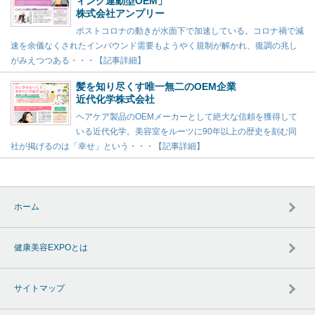
ィング連動型OEM」
株式会社アンプリー
ポストコロナの動きが水面下で加速している。コロナ禍で減
速を余儀なくされたインバウンド需要もようやく規制が解かれ、復調の兆し
がみえつつある・・・【記事詳細】
髪を知り尽くす唯一無二のOEM企業
近代化学株式会社
ヘアケア製品のOEMメーカーとして絶大な信頼を獲得して
いる近代化学。美容室をルーツに90年以上の歴史を刻む同
社が掲げるのは「幸せ」という・・・【記事詳細】
ホーム
健康美容EXPOとは
サイトマップ