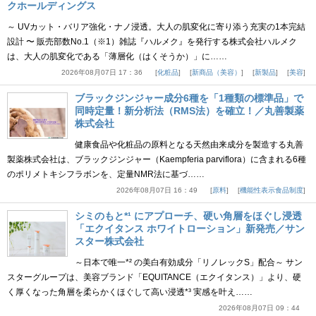
クホールディングス
～ UVカット・バリア強化・ナノ浸透。大人の肌変化に寄り添う充実の1本完結
設計 〜 販売部数No.1（※1）雑誌『ハルメク』を発行する株式会社ハルメク
は、大人の肌変化である「薄層化（はくそうか）」に……
2026年08月07日 17：36
化粧品
新商品（美容）
新製品
美容
ブラックジンジャー成分6種を「1種類の標準品」で
同時定量！新分析法（RMS法）を確立！／丸善製薬
株式会社
健康食品や化粧品の原料となる天然由来成分を製造する丸善
製薬株式会社は、ブラックジンジャー（Kaempferia parviflora）に含まれる6種
のポリメトキシフラボンを、定量NMR法に基づ……
2026年08月07日 16：49
原料
機能性表示食品制度
シミのもと*¹ にアプローチ、硬い角層をほぐし浸透
「エクイタンス ホワイトローション」新発売／サン
スター株式会社
～日本で唯一*² の美白有効成分「リノレックS」配合～ サン
スターグループは、美容ブランド「EQUITANCE（エクイタンス）」より、硬
く厚くなった角層を柔らかくほぐして高い浸透*³ 実感を叶え……
2026年08月07日 09：44