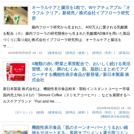
オーラルケアと腸活を1粒で。Wケアチュアブル「オ
ラフル クリア」新発売／株式会社イブフローラ研究
所
腸内フローラ研究から生まれた、400万人に愛される乳酸菌
を配合（※） 腸内フローラの研究開発から生まれた乳酸菌AD株®を用いた製品
づくりに取り組む株式会社イブフローラ研究所は、オーラルケアと腸活を
サ……
2026年08月06日 18：21
健康食品
新商品（健康）
新商品（美容）
新製品
4種類の赤い野菜と果実配合で、おいしく続ける美活
習慣。冷え、脚のむくみ、肌、脂肪にまとめてアプ
ローチする機能性表示食品が新登場／新日本製薬 株
式会社
新日本製薬 株式会社は、機能性表示食品粉末・顆粒インスタントコーヒー市場
国内売上No.1※1の「Slimore Coffee（スリモアコーヒー）」などを展開するヘ
ルスケアブランド『Fun and He……
2026年08月06日 18：00
ダイエット
健康
健康食品
新商品（健康）
新商品（美容）
新製品
機能性表示食品制度
機能性表示食品「肌のターンオーバーとうるおい維
持をサポートする」美容サプリメント還元型コエン