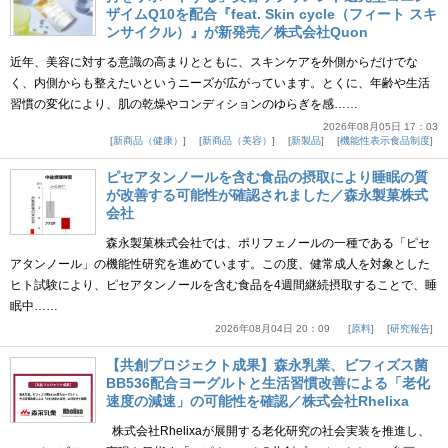
ザイムQ10を配合『feat. Skin cycle（フィート スキ
ンサイクル）』が新発売／株式会社Quon
近年、美容に対する意識の高まりとともに、スキンケアを外側からだけでな
く、内側からも整えたいというニーズが広がっています。とくに、年齢や生活
習慣の変化により、肌の乾燥やコンディションのゆらぎを感……
2026年08月05日 17：03
新商品（健康）
新商品（美容）
新製品
機能性表示食品制度
ピセアタンノールを含む食品の摂取により睡眠の質
が改善する可能性が確認されました／森永製菓株式
会社
森永製菓株式会社では、ポリフェノールの一種である「ピセ
アタンノール」の機能性研究を進めています。この度、健常成人を対象とした
ヒト試験により、ピセアタンノールを含む食品を4週間継続摂取することで、睡
眠中……
2026年08月04日 20：09
原料
研究報告
【共創プロジェクト成果】森永乳業、ビフィズス菌
BB536配合ヨーグルトと生活習慣改善による「老化
速度の減速」の可能性を確認／株式会社Rhelixa
株式会社Rhelixaが展開する老化研究の社会実装を推進し、