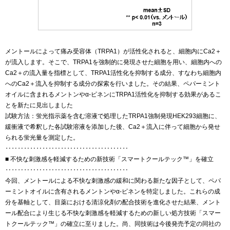
メントールによって痛み受容体（TRPA1）が活性化されると、細胞内にCa2＋
が流入します。そこで、TRPA1を強制的に発現させた細胞を用い、細胞内への
Ca2＋の流入量を指標として、TRPA1活性化を抑制する成分、すなわち細胞内
へのCa2＋流入を抑制する成分の探索を行いました。その結果、ペパーミント
オイルに含まれるメントンやα-ピネンにTRPA1活性化を抑制する効果があるこ
とを新たに見出しました
試験方法：蛍光指示薬を含む溶液で処理したTRPA1強制発現HEK293細胞に、
緩衝液で希釈した各試験溶液を添加した後、Ca2＋流入に伴って細胞から発せ
られる蛍光量を測定した。
‥‥‥‥‥‥‥‥‥‥‥‥‥‥‥‥‥‥‥‥
■ 不快な刺激感を軽減するための新技術「スマートクールテック™」を確立
‥‥‥‥‥‥‥‥‥‥‥‥‥‥‥‥‥‥‥‥
今回、メントールによる不快な刺激感の緩和に関わる新たな因子として、ペパ
ーミントオイルに含有されるメントンやα-ピネンを特定しました。これらの成
分を基軸として、目薬における清涼化剤の配合技術を進化させた結果、メント
ール配合により生じる不快な刺激感を軽減するための新しい処方技術「スマー
トクールテック™」の確立に至りました。尚、同技術は今後発売予定の同社の