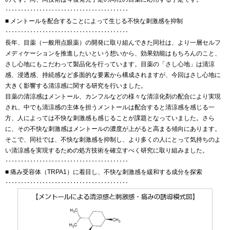
‥‥‥‥‥‥‥‥‥‥‥‥‥‥‥‥‥‥‥‥
■ メントールを配合することによって生じる不快な刺激感を抑制
‥‥‥‥‥‥‥‥‥‥‥‥‥‥‥‥‥‥‥‥
長年、目薬（一般用点眼薬）の開発に取り組んできた同社は、より一層セルフ
メディケーションを推進したいという想いから、効果効能はもちろんのこと、
さし心地にもこだわって製品化を行っています。目薬の「さし心地」は清涼
感、浸透感、持続感など多面的な要素から構成されますが、今回はさし心地に
大きく影響する清涼感に関する研究を行いました。
目薬の清涼感はメントール、カンフルなどの様々な清涼化剤の配合により実現
され、中でも清涼感の主体を担うメントールは配合すると清涼感を感じる一
方、人によっては不快な刺激感も感じることが課題となっていました。さら
に、その不快な刺激感はメントールの濃度が上がると高まる傾向にあります。
そこで、同社では、不快な刺激感を抑制し、より多くの人にとって気持ちのよ
い清涼感を実現するための処方技術を確立すべく研究に取り組みました。
‥‥‥‥‥‥‥‥‥‥‥‥‥‥‥‥‥‥‥‥
■ 痛み受容体（TRPA1）に着目し、不快な刺激感を緩和する成分を探索
‥‥‥‥‥‥‥‥‥‥‥‥‥‥‥‥‥‥‥‥