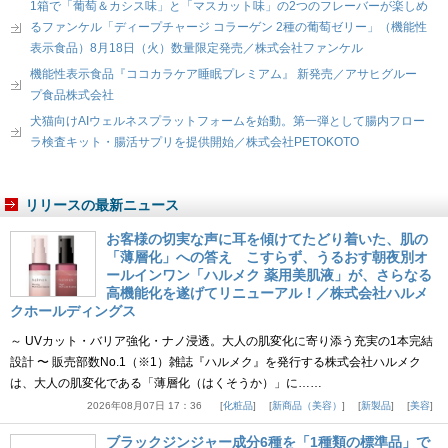
1箱で「葡萄＆カシス味」と「マスカット味」の2つのフレーバーが楽しめ
るファンケル「ディープチャージ コラーゲン 2種の葡萄ゼリー」（機能性
表示食品）8月18日（火）数量限定発売／株式会社ファンケル
機能性表示食品『ココカラケア睡眠プレミアム』 新発売／アサヒグルー
プ食品株式会社
犬猫向けAIウェルネスプラットフォームを始動。第一弾として腸内フロー
ラ検査キット・腸活サプリを提供開始／株式会社PETOKOTO
リリースの最新ニュース
お客様の切実な声に耳を傾けてたどり着いた、肌の
「薄層化」への答え こすらず、うるおす朝夜別オ
ールインワン「ハルメク 薬用美肌液」が、さらなる
高機能化を遂げてリニューアル！／株式会社ハルメ
クホールディングス
～ UVカット・バリア強化・ナノ浸透。大人の肌変化に寄り添う充実の1本完結
設計 〜 販売部数No.1（※1）雑誌『ハルメク』を発行する株式会社ハルメク
は、大人の肌変化である「薄層化（はくそうか）」に……
2026年08月07日 17：36
化粧品
新商品（美容）
新製品
美容
ブラックジンジャー成分6種を「1種類の標準品」で