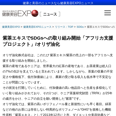
健康と美容のニュースなら健康美容EXPOニュース
健康美容EXPO
健康美容EXPOニュース
リリース：TOP
SDGs
紫茶エキスでSDGsへ
紫茶エキスでSDGsへの取り組み開始「アフリカ支援
プロジェクト」/オリザ油化
オリザ油化株式会社は、このたび 紫茶エキス/紫茶の売上の一部をアフリカへ支
援する取り組みを開始しました。
紫茶の産地であるケニアは、世界最大の紅茶の産地であり、お茶産業は総人口
の7%の生計を支えていると言われています。しかしながら、茶葉の収量の不安
定さや価格低下、低付加価値により、農家の受け取る収入も低水準で不安定な
ことが問題になっています。
その状況を打開していくために、付加価値の高い他品目へと生産を多様化して
いく取り組みがされており、その1つが、ケニア茶葉研究財団（TRFK）が25年
の歳月をかけ、ケニアの自立を願い開発した“紫茶”です。
オリザ油化では、紫茶の高いポリフェノール量と新規性にいち早く着目。緑茶
などの他のお茶には存在しない特異的なポリフェノール“GHG”を規格した機能
性原料「紫茶エキス」として2013年12月に上市。ダイエットや美容効果など、