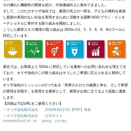
その優れた機能性の開発を続け、付加価値向上に努めてきました。
そして、このたびオリザ油化では、紫茶の売上の一部を、子どもの権利を推進
し貧困や差別のない社会を実現するために活動する国際 NGO プラン・インタ
ーナショナルに寄付する取り組みを開始しました。
こうした紫茶エキス/紫茶の取り組みは SDGs の2、3、5、6、8、9のゴールに
対応しています。
最近では、お客様より SDGs に対応している素材へのお問い合わせも増えてき
ており、オリザ油化のこの取り組みはそうしたご希望に応えられると期待して
います。
オリザ油化のミッションの1つである「世界の人びとの健康と幸せ、そして希望
の実現を目指す」を実現する素材として、紫茶がお役に立てるよう拡販に邁進
します。
【詳細は下記URLをご参照ください】
・
オリザ油化株式会社 2020年4月17日【PDF】発表
・
オリザ油化株式会社 公式サイト
2020年05月15日 10：29
SDGs
その他.