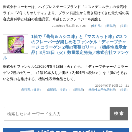
株式会社コーセーは、ハイプレステージブランド『コスメデコルテ』の最高峰
ライン「AQ ミリオリティ」より、ブランド誕生から磨き続けてきた最先端の美
容皮膚科学と独自の官能品質、卓越したテクノロジーを結集し……
2026年07月31日 10：26
化粧品
新製品
美容
1箱で「葡萄＆カシス味」と「マスカット味」の2つ
のフレーバーが楽しめるファンケル「ディープチャ
ージ コラーゲン 2種の葡萄ゼリー」（機能性表示食
品）8月18日（火）数量限定発売／株式会社ファンケ
ル
株式会社ファンケルは2026年8月18日（火）から、「ディープチャージ コラー
ゲン 2種のゼリー」（1箱10本入り／価格：2,494円＜税込＞）を「肌のうるお
いと弾力を維持する」機能性表示食品として、……
2026年07月30日 19：21
新商品（健康）
新商品（美容）
新製品
機能性表示食品制度
美容