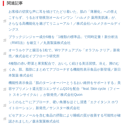
関連記事
お客様の切実な声に耳を傾けてたどり着いた、肌の「薄層化」への答え
こすらず、うるおす朝夜別オールインワン「ハルメク 薬用美肌液」が、
さらなる高機能化を遂げてリニューアル！／株式会社ハルメクホールディ
ングス
ブラックジンジャー成分6種を「1種類の標準品」で同時定量！新分析法
（RMS法）を確立！／丸善製薬株式会社
オーラルケアと腸活を1粒で。Wケアチュアブル「オラフル クリア」新発
売／株式会社イブフローラ研究所
4種類の赤い野菜と果実配合で、おいしく続ける美活習慣。冷え、脚のむ
くみ、肌、脂肪にまとめてアプローチする機能性表示食品が新登場／新日
本製薬 株式会社
機能性表示食品「肌のターンオーバーとうるおい維持をサポートする」美
容サプリメント還元型コエンザイムQ10を配合『feat. Skin cycle（フィー
ト スキンサイクル）』が新発売／株式会社Quon
シミのもと*¹ にアプローチ、硬い角層をほぐし浸透「エクイタンス ホワ
イトローション」新発売／サンスター株式会社
ピセアタンノールを含む食品の摂取により睡眠の質が改善する可能性が確
認されました／森永製菓株式会社