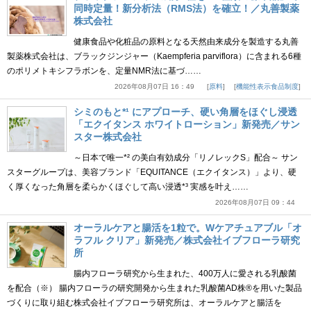
同時定量！新分析法（RMS法）を確立！／丸善製薬
株式会社
健康食品や化粧品の原料となる天然由来成分を製造する丸善
製薬株式会社は、ブラックジンジャー（Kaempferia parviflora）に含まれる6種
のポリメトキシフラボンを、定量NMR法に基づ……
2026年08月07日 16：49
原料
機能性表示食品制度
シミのもと*¹ にアプローチ、硬い角層をほぐし浸透
「エクイタンス ホワイトローション」新発売／サン
スター株式会社
～日本で唯一*² の美白有効成分「リノレックS」配合～ サン
スターグループは、美容ブランド「EQUITANCE（エクイタンス）」より、硬
く厚くなった角層を柔らかくほぐして高い浸透*³ 実感を叶え……
2026年08月07日 09：44
オーラルケアと腸活を1粒で。Wケアチュアブル「オ
ラフル クリア」新発売／株式会社イブフローラ研究
所
腸内フローラ研究から生まれた、400万人に愛される乳酸菌
を配合（※） 腸内フローラの研究開発から生まれた乳酸菌AD株®を用いた製品
づくりに取り組む株式会社イブフローラ研究所は、オーラルケアと腸活を