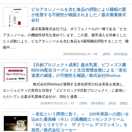
ピセアタンノールを含む食品の摂取により睡眠の質
が改善する可能性が確認されました／森永製菓株式
会社
森永製菓株式会社では、ポリフェノールの一種である「ピセ
アタンノール」の機能性研究を進めています。この度、健常成人を対象とした
ヒト試験により、ピセアタンノールを含む食品を4週間継続摂取することで、睡
眠中……
2026年08月04日 20：09
原料
研究報告
【共創プロジェクト成果】森永乳業、ビフィズス菌
BB536配合ヨーグルトと生活習慣改善による「老化
速度の減速」の可能性を確認／株式会社Rhelixa
株式会社Rhelixaが展開する老化研究の社会実装を推進し、
ロンジェビティの実現を目指す「エピクロック®共創プロジェクト」に参画い
ただいている森永乳業株式会社が、同社と連携……
2026年07月31日 17：47
原料
研究報告
美容
調査
～老化という摂理に告ぐ。～ 100年美肌への想いを
込めた最高峰（※1）の高機能エッセンスクリーム
「AQ ミリオリティ ザ クリーム デコラシオン」を
発売／株式会社コーセー