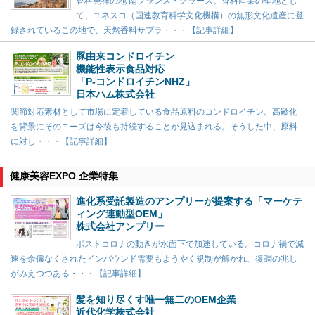
香料発祥の地 南フランス・グラース。香料産業の聖地とし
て、ユネスコ（国連教育科学文化機構）の無形文化遺産に登
録されているこの地で、天然香料サプラ・・・【記事詳細】
豚由来コンドロイチン
機能性表示食品対応
「P-コンドロイチンNHZ」
日本ハム株式会社
関節対応素材として市場に定着している食品原料のコンドロイチン。高齢化
を背景にそのニーズは今後も持続することが見込まれる。そうした中、原料
に対し・・・【記事詳細】
健康美容EXPO 企業特集
進化系受託製造のアンプリーが提案する「マーケテ
ィング連動型OEM」
株式会社アンプリー
ポストコロナの動きが水面下で加速している。コロナ禍で減
速を余儀なくされたインバウンド需要もようやく規制が解かれ、復調の兆し
がみえつつある・・・【記事詳細】
髪を知り尽くす唯一無二のOEM企業
近代化学株式会社