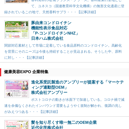
て、ユネスコ（国連教育科学文化機構）の無形文化遺産に登
録されているこの地で、天然香料サプラ・・・【記事詳細】
豚由来コンドロイチン
機能性表示食品対応
「P-コンドロイチンNHZ」
日本ハム株式会社
関節対応素材として市場に定着している食品原料のコンドロイチン。高齢化
を背景にそのニーズは今後も持続することが見込まれる。そうした中、原料
に対し・・・【記事詳細】
健康美容EXPO 企業特集
進化系受託製造のアンプリーが提案する「マーケテ
ィング連動型OEM」
株式会社アンプリー
ポストコロナの動きが水面下で加速している。コロナ禍で減
速を余儀なくされたインバウンド需要もようやく規制が解かれ、復調の兆し
がみえつつある・・・【記事詳細】
髪を知り尽くす唯一無二のOEM企業
近代化学株式会社