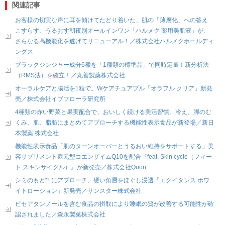
関連記事
お客様の切実な声に耳を傾けてたどり着いた、肌の「薄層化」への答え
こすらず、うるおす朝夜別オールインワン「ハルメク 薬用美肌液」が、
さらなる高機能化を遂げてリニューアル！／株式会社ハルメクホールディ
ングス
ブラックジンジャー成分6種を「1種類の標準品」で同時定量！新分析法
（RMS法）を確立！／丸善製薬株式会社
オーラルケアと腸活を1粒で。Wケアチュアブル「オラフル クリア」新発
売／株式会社イブフローラ研究所
4種類の赤い野菜と果実配合で、おいしく続ける美活習慣。冷え、脚のむ
くみ、肌、脂肪にまとめてアプローチする機能性表示食品が新登場／新日
本製薬 株式会社
機能性表示食品「肌のターンオーバーとうるおい維持をサポートする」美
容サプリメント還元型コエンザイムQ10を配合『feat. Skin cycle（フィー
ト スキンサイクル）』が新発売／株式会社Quon
シミのもと*¹ にアプローチ、硬い角層をほぐし浸透「エクイタンス ホワ
イトローション」新発売／サンスター株式会社
ピセアタンノールを含む食品の摂取により睡眠の質が改善する可能性が確
認されました／森永製菓株式会社