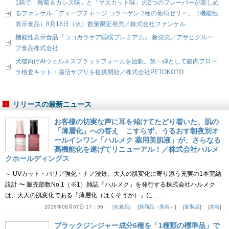
1箱で「葡萄＆カシス味」と「マスカット味」の2つのフレーバーが楽しめ
るファンケル「ディープチャージ コラーゲン 2種の葡萄ゼリー」（機能性
表示食品）8月18日（火）数量限定発売／株式会社ファンケル
機能性表示食品『ココカラケア睡眠プレミアム』 新発売／アサヒグルー
プ食品株式会社
犬猫向けAIウェルネスプラットフォームを始動。第一弾として腸内フロー
ラ検査キット・腸活サプリを提供開始／株式会社PETOKOTO
リリースの最新ニュース
お客様の切実な声に耳を傾けてたどり着いた、肌の
「薄層化」への答え こすらず、うるおす朝夜別オ
ールインワン「ハルメク 薬用美肌液」が、さらなる
高機能化を遂げてリニューアル！／株式会社ハルメ
クホールディングス
～ UVカット・バリア強化・ナノ浸透。大人の肌変化に寄り添う充実の1本完結
設計 〜 販売部数No.1（※1）雑誌『ハルメク』を発行する株式会社ハルメク
は、大人の肌変化である「薄層化（はくそうか）」に……
2026年08月07日 17：36
化粧品
新商品（美容）
新製品
美容
ブラックジンジャー成分6種を「1種類の標準品」で