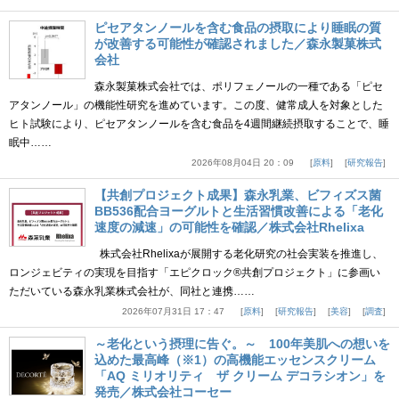
ピセアタンノールを含む食品の摂取により睡眠の質
が改善する可能性が確認されました／森永製菓株式
会社
森永製菓株式会社では、ポリフェノールの一種である「ピセ
アタンノール」の機能性研究を進めています。この度、健常成人を対象とした
ヒト試験により、ピセアタンノールを含む食品を4週間継続摂取することで、睡
眠中……
2026年08月04日 20：09
原料
研究報告
【共創プロジェクト成果】森永乳業、ビフィズス菌
BB536配合ヨーグルトと生活習慣改善による「老化
速度の減速」の可能性を確認／株式会社Rhelixa
株式会社Rhelixaが展開する老化研究の社会実装を推進し、
ロンジェビティの実現を目指す「エピクロック®共創プロジェクト」に参画い
ただいている森永乳業株式会社が、同社と連携……
2026年07月31日 17：47
原料
研究報告
美容
調査
～老化という摂理に告ぐ。～ 100年美肌への想いを
込めた最高峰（※1）の高機能エッセンスクリーム
「AQ ミリオリティ ザ クリーム デコラシオン」を
発売／株式会社コーセー