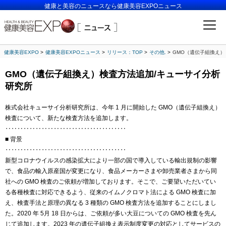
健康と美容のニュースなら健康美容EXPOニュース
健康美容EXPO
健康美容EXPOニュース
リリース：TOP
その他.
GMO（遺伝子組換え）
GMO（遺伝子組換え）検査方法追加/キューサイ分析
研究所
株式会社キューサイ分析研究所は、今年 1 月に開始した GMO（遺伝子組換え）
検査について、新たな検査方法を追加します。
‥‥‥‥‥‥‥‥‥‥‥‥‥‥‥‥‥‥‥‥
■ 背景
‥‥‥‥‥‥‥‥‥‥‥‥‥‥‥‥‥‥‥‥
新型コロナウイルスの感染拡大により一部の国で導入している輸出規制の影響
で、食品の輸入原産国が変更になり、食品メーカーさまや卸売業者さまから同
社への GMO 検査のご依頼が増加しております。そこで、ご要望いただいてい
る各種検査に対応できるよう、従来のイムノクロマト法による GMO 検査に加
え、検査手法と原理の異なる 3 種類の GMO 検査方法を追加することにしまし
た。2020 年 5月 18 日からは、ご依頼が多い大豆についての GMO 検査を先ん
じて追加します。2023 年の遺伝子組換え表示制度変更の対応としてサービスの