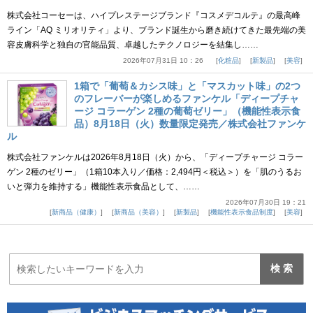
株式会社コーセーは、ハイプレステージブランド『コスメデコルテ』の最高峰
ライン「AQ ミリオリティ」より、ブランド誕生から磨き続けてきた最先端の美
容皮膚科学と独自の官能品質、卓越したテクノロジーを結集し……
2026年07月31日 10：26
化粧品
新製品
美容
1箱で「葡萄＆カシス味」と「マスカット味」の2つ
のフレーバーが楽しめるファンケル「ディープチャ
ージ コラーゲン 2種の葡萄ゼリー」（機能性表示食
品）8月18日（火）数量限定発売／株式会社ファンケ
ル
株式会社ファンケルは2026年8月18日（火）から、「ディープチャージ コラー
ゲン 2種のゼリー」（1箱10本入り／価格：2,494円＜税込＞）を「肌のうるお
いと弾力を維持する」機能性表示食品として、……
2026年07月30日 19：21
新商品（健康）
新商品（美容）
新製品
機能性表示食品制度
美容