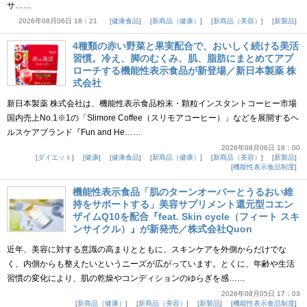
サ……
2026年08月06日 18：21
健康食品
新商品（健康）
新商品（美容）
新製品
4種類の赤い野菜と果実配合で、おいしく続ける美活
習慣。冷え、脚のむくみ、肌、脂肪にまとめてアプ
ローチする機能性表示食品が新登場／新日本製薬 株
式会社
新日本製薬 株式会社は、機能性表示食品粉末・顆粒インスタントコーヒー市場
国内売上No.1※1の「Slimore Coffee（スリモアコーヒー）」などを展開するヘ
ルスケアブランド『Fun and He……
2026年08月06日 18：00
ダイエット
健康
健康食品
新商品（健康）
新商品（美容）
新製品
機能性表示食品制度
機能性表示食品「肌のターンオーバーとうるおい維
持をサポートする」美容サプリメント還元型コエン
ザイムQ10を配合『feat. Skin cycle（フィート スキ
ンサイクル）』が新発売／株式会社Quon
近年、美容に対する意識の高まりとともに、スキンケアを外側からだけでな
く、内側からも整えたいというニーズが広がっています。とくに、年齢や生活
習慣の変化により、肌の乾燥やコンディションのゆらぎを感……
2026年08月05日 17：03
新商品（健康）
新商品（美容）
新製品
機能性表示食品制度