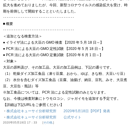
拡大を進めておりましたが、今回、新型コロナウイルスの感染拡大を受け、時
期を前倒しして開始することといたしました。
‥‥‥‥‥‥‥‥‥‥‥‥‥‥‥‥‥‥‥‥
■ 概要
‥‥‥‥‥‥‥‥‥‥‥‥‥‥‥‥‥‥‥‥
＜追加となる検査方法＞
● イライザ法による大豆の GMO 検査 【2020 年 5 月 18 日～】
● PCR 法による大豆の GMO 定性試験 【2020 年 5 月 18 日～】
● PCR 法による大豆の GMO 定量試験 【2020 年 6 月 1 日～】
＜対象＞
大豆の原料及び、その加工品。大豆の加工品例は、下記の通りです。
（1） 乾燥ダイズ加工食品（凍り豆腐、おから、ゆば、きな粉、大豆いり豆）
（2） 水分を含むダイズ加工食品（豆腐、油揚げ、納豆、豆乳、みそ、大豆煮
豆、大豆缶・瓶詰）等
※加工食品については、PCR 法による定性試験のみとなります。
なお、今後は検査対象にトウモロコシ、ジャガイモを追加する予定です。
【詳細は下記URLをご参照ください】
・
株式会社キューサイ分析研究所 2020年5月18日【PDF】発表
・
株式会社キューサイ分析研究所 公式サイト
2020年05月19日 17：33
その他.