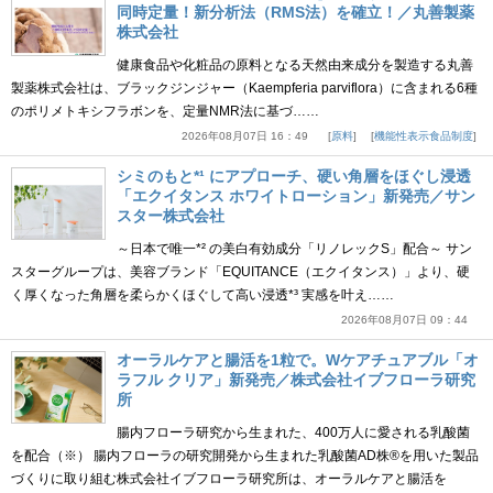
同時定量！新分析法（RMS法）を確立！／丸善製薬
株式会社
健康食品や化粧品の原料となる天然由来成分を製造する丸善
製薬株式会社は、ブラックジンジャー（Kaempferia parviflora）に含まれる6種
のポリメトキシフラボンを、定量NMR法に基づ……
2026年08月07日 16：49
原料
機能性表示食品制度
シミのもと*¹ にアプローチ、硬い角層をほぐし浸透
「エクイタンス ホワイトローション」新発売／サン
スター株式会社
～日本で唯一*² の美白有効成分「リノレックS」配合～ サン
スターグループは、美容ブランド「EQUITANCE（エクイタンス）」より、硬
く厚くなった角層を柔らかくほぐして高い浸透*³ 実感を叶え……
2026年08月07日 09：44
オーラルケアと腸活を1粒で。Wケアチュアブル「オ
ラフル クリア」新発売／株式会社イブフローラ研究
所
腸内フローラ研究から生まれた、400万人に愛される乳酸菌
を配合（※） 腸内フローラの研究開発から生まれた乳酸菌AD株®を用いた製品
づくりに取り組む株式会社イブフローラ研究所は、オーラルケアと腸活を