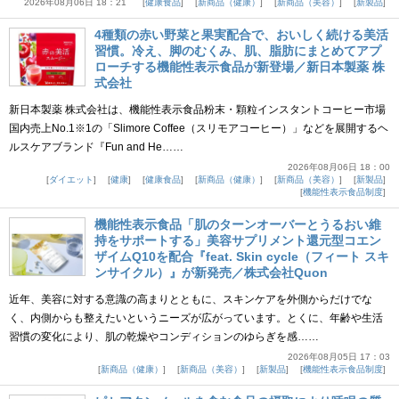
2026年08月06日 18：21
健康食品
新商品（健康）
新商品（美容）
新製品
4種類の赤い野菜と果実配合で、おいしく続ける美活
習慣。冷え、脚のむくみ、肌、脂肪にまとめてアプ
ローチする機能性表示食品が新登場／新日本製薬 株
式会社
新日本製薬 株式会社は、機能性表示食品粉末・顆粒インスタントコーヒー市場
国内売上No.1※1の「Slimore Coffee（スリモアコーヒー）」などを展開するヘ
ルスケアブランド『Fun and He……
2026年08月06日 18：00
ダイエット
健康
健康食品
新商品（健康）
新商品（美容）
新製品
機能性表示食品制度
機能性表示食品「肌のターンオーバーとうるおい維
持をサポートする」美容サプリメント還元型コエン
ザイムQ10を配合『feat. Skin cycle（フィート スキ
ンサイクル）』が新発売／株式会社Quon
近年、美容に対する意識の高まりとともに、スキンケアを外側からだけでな
く、内側からも整えたいというニーズが広がっています。とくに、年齢や生活
習慣の変化により、肌の乾燥やコンディションのゆらぎを感……
2026年08月05日 17：03
新商品（健康）
新商品（美容）
新製品
機能性表示食品制度