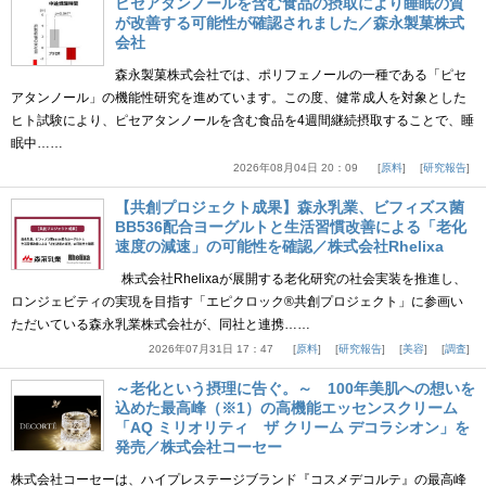
ピセアタンノールを含む食品の摂取により睡眠の質
が改善する可能性が確認されました／森永製菓株式
会社
森永製菓株式会社では、ポリフェノールの一種である「ピセ
アタンノール」の機能性研究を進めています。この度、健常成人を対象とした
ヒト試験により、ピセアタンノールを含む食品を4週間継続摂取することで、睡
眠中……
2026年08月04日 20：09
原料
研究報告
【共創プロジェクト成果】森永乳業、ビフィズス菌
BB536配合ヨーグルトと生活習慣改善による「老化
速度の減速」の可能性を確認／株式会社Rhelixa
株式会社Rhelixaが展開する老化研究の社会実装を推進し、
ロンジェビティの実現を目指す「エピクロック®共創プロジェクト」に参画い
ただいている森永乳業株式会社が、同社と連携……
2026年07月31日 17：47
原料
研究報告
美容
調査
～老化という摂理に告ぐ。～ 100年美肌への想いを
込めた最高峰（※1）の高機能エッセンスクリーム
「AQ ミリオリティ ザ クリーム デコラシオン」を
発売／株式会社コーセー
株式会社コーセーは、ハイプレステージブランド『コスメデコルテ』の最高峰