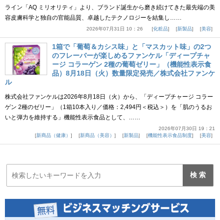
ライン「AQ ミリオリティ」より、ブランド誕生から磨き続けてきた最先端の美
容皮膚科学と独自の官能品質、卓越したテクノロジーを結集し……
2026年07月31日 10：26
化粧品
新製品
美容
1箱で「葡萄＆カシス味」と「マスカット味」の2つ
のフレーバーが楽しめるファンケル「ディープチャ
ージ コラーゲン 2種の葡萄ゼリー」（機能性表示食
品）8月18日（火）数量限定発売／株式会社ファンケ
ル
株式会社ファンケルは2026年8月18日（火）から、「ディープチャージ コラー
ゲン 2種のゼリー」（1箱10本入り／価格：2,494円＜税込＞）を「肌のうるお
いと弾力を維持する」機能性表示食品として、……
2026年07月30日 19：21
新商品（健康）
新商品（美容）
新製品
機能性表示食品制度
美容