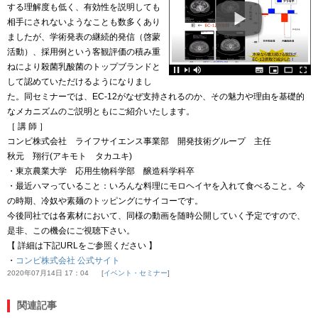
する理解度も低く、有効性を説明しても
相手にされないようなことも数多くあり
ましたが、学術発表の継続的発信（啓蒙
活動）、採用例という客観評価の積み重
ねにより殺菌乳酸菌のトップブランドと
して認めていただけるようになりまし
た。同セミナーでは、EC-12がなぜ支持されるのか、その魅力や理由を基礎的
なメカニズムのご説明ともにご紹介いたします。
［ 講 師 ］
コンビ株式会社 ライフサイエンス事業部 開発技術グループ 主任
秋元 翔行(アキモト タカユキ)
・東京農業大学 応用生物科学部 醸造科学科卒
・最近ハマっていること：いろんな料理にモロヘイヤを入れて食べること。今
の時期、冷奴や素麺のトッピングにサイコーです。
今後同社では各素材において、同様の動画を随時公開していく予定ですので、
是非、この機会にご視聴下さい。
【 詳細は下記URLをご参照ください 】
・
コンビ株式会社 公式サイト
2020年07月14日 17：04
イベント・セミナー
関連記事