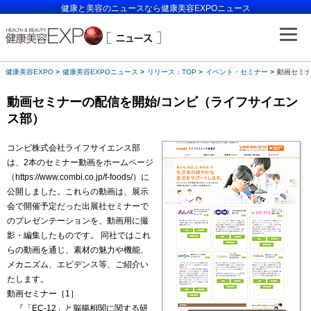
健康と美容のニュースなら健康美容EXPOニュース
健康美容EXPO
健康美容EXPOニュース
リリース：TOP
イベント・セミナー
動画セミナ
動画セミナーの配信を開始/コンビ（ライフサイエン
ス部）
コンビ株式会社ライフサイエンス部
は、2本のセミナー動画をホームページ
（https://www.combi.co.jp/f-foods/）に
公開しました。これらの動画は、展示
会で開催予定だった出展社セミナーで
のプレゼンテーションを、動画用に撮
影・編集したものです。 同社ではこれ
らの動画を通じ、素材の魅力や機能、
メカニズム、エビデンス等、ご紹介い
たします。
動画セミナー［1］
『「EC-12」と脳腸相関に関する研