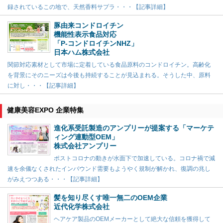
録されているこの地で、天然香料サプラ・・・【記事詳細】
豚由来コンドロイチン
機能性表示食品対応
「P-コンドロイチンNHZ」
日本ハム株式会社
関節対応素材として市場に定着している食品原料のコンドロイチン。高齢化
を背景にそのニーズは今後も持続することが見込まれる。そうした中、原料
に対し・・・【記事詳細】
健康美容EXPO 企業特集
進化系受託製造のアンプリーが提案する「マーケテ
ィング連動型OEM」
株式会社アンプリー
ポストコロナの動きが水面下で加速している。コロナ禍で減
速を余儀なくされたインバウンド需要もようやく規制が解かれ、復調の兆し
がみえつつある・・・【記事詳細】
髪を知り尽くす唯一無二のOEM企業
近代化学株式会社
ヘアケア製品のOEMメーカーとして絶大な信頼を獲得して