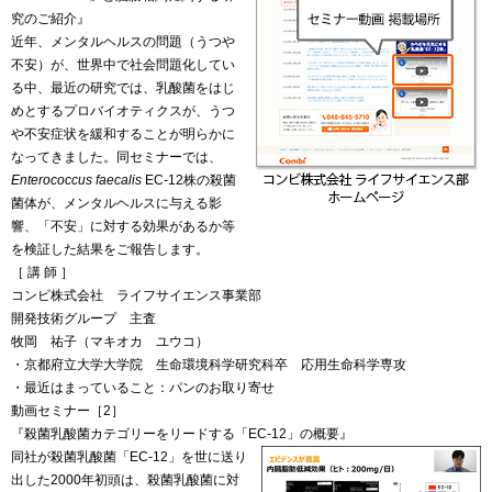
究のご紹介』
近年、メンタルヘルスの問題（うつや
不安）が、世界中で社会問題化してい
る中、最近の研究では、乳酸菌をはじ
めとするプロバイオティクスが、うつ
や不安症状を緩和することが明らかに
なってきました。同セミナーでは、
Enterococcus faecalis
EC-12株の殺菌
菌体が、メンタルヘルスに与える影
響、「不安」に対する効果があるか等
を検証した結果をご報告します。
［ 講 師 ］
コンビ株式会社 ライフサイエンス事業部
開発技術グループ 主査
牧岡 祐子（マキオカ ユウコ）
・京都府立大学大学院 生命環境科学研究科卒 応用生命科学専攻
・最近はまっていること：パンのお取り寄せ
動画セミナー［2］
『殺菌乳酸菌カテゴリーをリードする「EC-12」の概要』
同社が殺菌乳酸菌「EC-12」を世に送り
出した2000年初頭は、殺菌乳酸菌に対