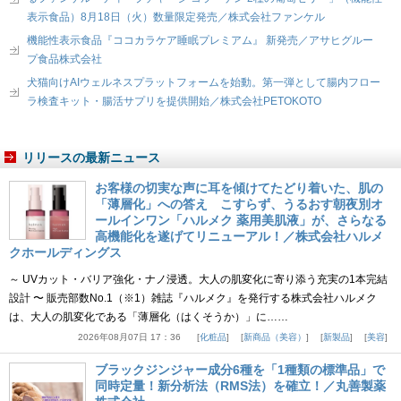
表示食品）8月18日（火）数量限定発売／株式会社ファンケル
機能性表示食品『ココカラケア睡眠プレミアム』 新発売／アサヒグルー
プ食品株式会社
犬猫向けAIウェルネスプラットフォームを始動。第一弾として腸内フロー
ラ検査キット・腸活サプリを提供開始／株式会社PETOKOTO
リリースの最新ニュース
お客様の切実な声に耳を傾けてたどり着いた、肌の
「薄層化」への答え こすらず、うるおす朝夜別オ
ールインワン「ハルメク 薬用美肌液」が、さらなる
高機能化を遂げてリニューアル！／株式会社ハルメ
クホールディングス
～ UVカット・バリア強化・ナノ浸透。大人の肌変化に寄り添う充実の1本完結
設計 〜 販売部数No.1（※1）雑誌『ハルメク』を発行する株式会社ハルメク
は、大人の肌変化である「薄層化（はくそうか）」に……
2026年08月07日 17：36
化粧品
新商品（美容）
新製品
美容
ブラックジンジャー成分6種を「1種類の標準品」で
同時定量！新分析法（RMS法）を確立！／丸善製薬