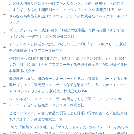
お客様の切実な声に耳を傾けてたどり着いた、肌の「薄層化」への答え
こすらず、うるおす朝夜別オールインワン「ハルメク 薬用美肌液」が、
さらなる高機能化を遂げてリニューアル！／株式会社ハルメクホールディ
ングス
ブラックジンジャー成分6種を「1種類の標準品」で同時定量！新分析法
（RMS法）を確立！／丸善製薬株式会社
オーラルケアと腸活を1粒で。Wケアチュアブル「オラフル クリア」新発
売／株式会社イブフローラ研究所
4種類の赤い野菜と果実配合で、おいしく続ける美活習慣。冷え、脚のむ
くみ、肌、脂肪にまとめてアプローチする機能性表示食品が新登場／新日
本製薬 株式会社
機能性表示食品「肌のターンオーバーとうるおい維持をサポートする」美
容サプリメント還元型コエンザイムQ10を配合『feat. Skin cycle（フィー
ト スキンサイクル）』が新発売／株式会社Quon
シミのもと*¹ にアプローチ、硬い角層をほぐし浸透「エクイタンス ホワ
イトローション」新発売／サンスター株式会社
ピセアタンノールを含む食品の摂取により睡眠の質が改善する可能性が確
認されました／森永製菓株式会社
1箱で「葡萄＆カシス味」と「マスカット味」の2つのフレーバーが楽しめ
るファンケル「ディープチャージ コラーゲン 2種の葡萄ゼリー」（機能性