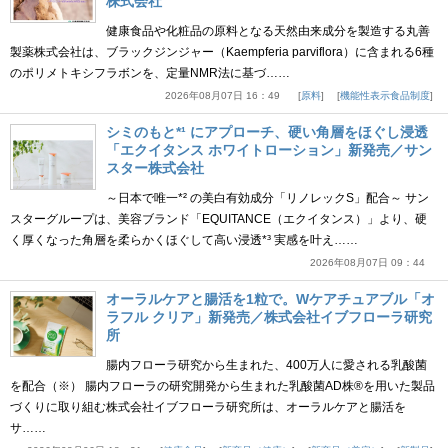
株式会社
健康食品や化粧品の原料となる天然由来成分を製造する丸善
製薬株式会社は、ブラックジンジャー（Kaempferia parviflora）に含まれる6種
のポリメトキシフラボンを、定量NMR法に基づ……
2026年08月07日 16：49
原料
機能性表示食品制度
シミのもと*¹ にアプローチ、硬い角層をほぐし浸透
「エクイタンス ホワイトローション」新発売／サン
スター株式会社
～日本で唯一*² の美白有効成分「リノレックS」配合～ サン
スターグループは、美容ブランド「EQUITANCE（エクイタンス）」より、硬
く厚くなった角層を柔らかくほぐして高い浸透*³ 実感を叶え……
2026年08月07日 09：44
オーラルケアと腸活を1粒で。Wケアチュアブル「オ
ラフル クリア」新発売／株式会社イブフローラ研究
所
腸内フローラ研究から生まれた、400万人に愛される乳酸菌
を配合（※） 腸内フローラの研究開発から生まれた乳酸菌AD株®を用いた製品
づくりに取り組む株式会社イブフローラ研究所は、オーラルケアと腸活を
サ……