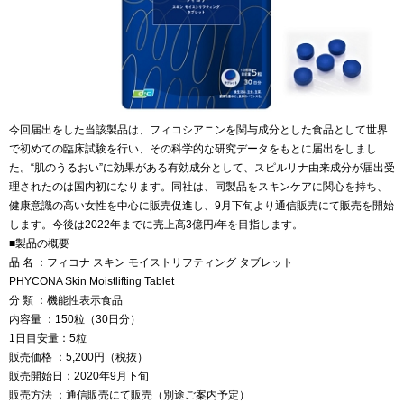
今回届出をした当該製品は、フィコシアニンを関与成分とした食品として世界
で初めての臨床試験を行い、その科学的な研究データをもとに届出をしまし
た。“肌のうるおい”に効果がある有効成分として、スピルリナ由来成分が届出受
理されたのは国内初になります。同社は、同製品をスキンケアに関心を持ち、
健康意識の高い女性を中心に販売促進し、9月下旬より通信販売にて販売を開始
します。今後は2022年までに売上高3億円/年を目指します。
■製品の概要
品 名 ：フィコナ スキン モイストリフティング タブレット
PHYCONA Skin Moistlifting Tablet
分 類 ：機能性表示食品
内容量 ：150粒（30日分）
1日目安量：5粒
販売価格 ：5,200円（税抜）
販売開始日：2020年9月下旬
販売方法 ：通信販売にて販売（別途ご案内予定）