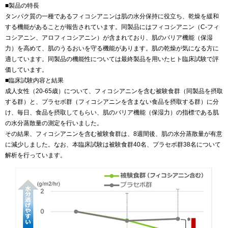
■製品の特長
タンパク質の一種であるフィコシアニンは肌の水分保持に役立ち、乾燥を緩和
する機能があることが報告されています。同製品にはフィコシアニン（C‐フィ
コシアニン、アロフィコシアニン）が含まれており、肌のバリア機能（保湿
力）を高めて、肌のうるおいを守る機能があります。肌の乾燥が気になる方に
適しています。同製品の機能性については最終製品を用いたヒト臨床試験で評
価しています。
■臨床試験内容と結果
成人女性（20-65歳）について、フィコシアニンを含む被験食群（同製品を摂取
する群）と、プラセボ群（フィコシアニンを含まない食品を摂取する群）に分
け、毎日、食品を摂取してもらい、肌のバリア機能（保湿力）の指標である肌
の水分蒸散量の測定を行いました。
その結果、フィコシアニンを含む被験食群は、8週間後、肌の水分蒸散量が有意
に減少しました。なお、本臨床試験は被験食群40名、プラセボ群38名について
解析を行っています。