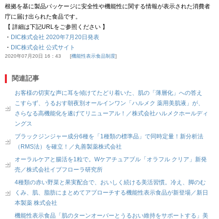
根拠を基に製品パッケージに安全性や機能性に関する情報が表示された消費者
庁に届け出られた食品です。
【 詳細は下記URLをご参照ください 】
・
DIC株式会社 2020年7月20日発表
・
DIC株式会社 公式サイト
2020年07月20日 16：43
機能性表示食品制度
関連記事
お客様の切実な声に耳を傾けてたどり着いた、肌の「薄層化」への答え
こすらず、うるおす朝夜別オールインワン「ハルメク 薬用美肌液」が、
さらなる高機能化を遂げてリニューアル！／株式会社ハルメクホールディ
ングス
ブラックジンジャー成分6種を「1種類の標準品」で同時定量！新分析法
（RMS法）を確立！／丸善製薬株式会社
オーラルケアと腸活を1粒で。Wケアチュアブル「オラフル クリア」新発
売／株式会社イブフローラ研究所
4種類の赤い野菜と果実配合で、おいしく続ける美活習慣。冷え、脚のむ
くみ、肌、脂肪にまとめてアプローチする機能性表示食品が新登場／新日
本製薬 株式会社
機能性表示食品「肌のターンオーバーとうるおい維持をサポートする」美