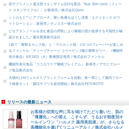
容サプリメント還元型コエンザイムQ10を配合『feat. Skin cycle（フィー
ト スキンサイクル）』が新発売／株式会社Quon
シミのもと*¹ にアプローチ、硬い角層をほぐし浸透「エクイタンス ホワ
イトローション」新発売／サンスター株式会社
ピセアタンノールを含む食品の摂取により睡眠の質が改善する可能性が確
認されました／森永製菓株式会社
1箱で「葡萄＆カシス味」と「マスカット味」の2つのフレーバーが楽しめ
るファンケル「ディープチャージ コラーゲン 2種の葡萄ゼリー」（機能性
表示食品）8月18日（火）数量限定発売／株式会社ファンケル
機能性表示食品『ココカラケア睡眠プレミアム』 新発売／アサヒグルー
プ食品株式会社
犬猫向けAIウェルネスプラットフォームを始動。第一弾として腸内フロー
ラ検査キット・腸活サプリを提供開始／株式会社PETOKOTO
リリースの最新ニュース
お客様の切実な声に耳を傾けてたどり着いた、肌の
「薄層化」への答え こすらず、うるおす朝夜別オ
ールインワン「ハルメク 薬用美肌液」が、さらなる
高機能化を遂げてリニューアル！／株式会社ハルメ