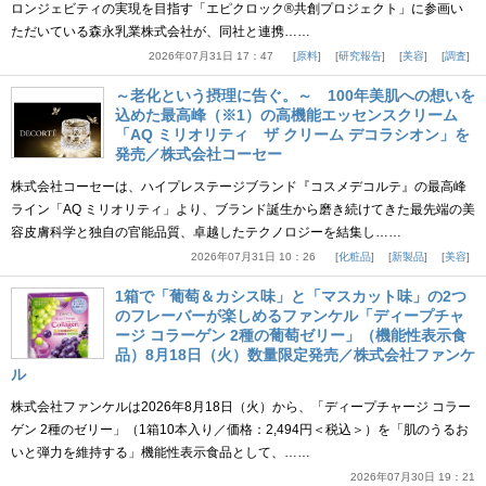
ロンジェビティの実現を目指す「エピクロック®共創プロジェクト」に参画い
ただいている森永乳業株式会社が、同社と連携……
2026年07月31日 17：47
原料
研究報告
美容
調査
～老化という摂理に告ぐ。～ 100年美肌への想いを
込めた最高峰（※1）の高機能エッセンスクリーム
「AQ ミリオリティ ザ クリーム デコラシオン」を
発売／株式会社コーセー
株式会社コーセーは、ハイプレステージブランド『コスメデコルテ』の最高峰
ライン「AQ ミリオリティ」より、ブランド誕生から磨き続けてきた最先端の美
容皮膚科学と独自の官能品質、卓越したテクノロジーを結集し……
2026年07月31日 10：26
化粧品
新製品
美容
1箱で「葡萄＆カシス味」と「マスカット味」の2つ
のフレーバーが楽しめるファンケル「ディープチャ
ージ コラーゲン 2種の葡萄ゼリー」（機能性表示食
品）8月18日（火）数量限定発売／株式会社ファンケ
ル
株式会社ファンケルは2026年8月18日（火）から、「ディープチャージ コラー
ゲン 2種のゼリー」（1箱10本入り／価格：2,494円＜税込＞）を「肌のうるお
いと弾力を維持する」機能性表示食品として、……
2026年07月30日 19：21