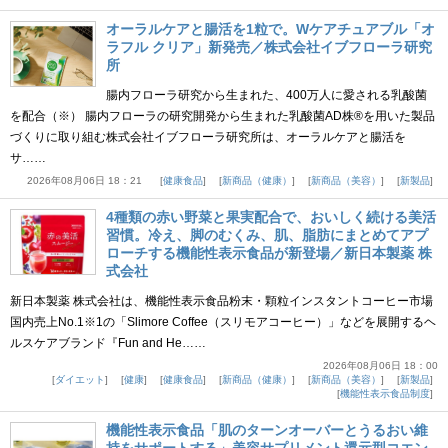
オーラルケアと腸活を1粒で。Wケアチュアブル「オ
ラフル クリア」新発売／株式会社イブフローラ研究
所
腸内フローラ研究から生まれた、400万人に愛される乳酸菌
を配合（※） 腸内フローラの研究開発から生まれた乳酸菌AD株®を用いた製品
づくりに取り組む株式会社イブフローラ研究所は、オーラルケアと腸活を
サ……
2026年08月06日 18：21
健康食品
新商品（健康）
新商品（美容）
新製品
4種類の赤い野菜と果実配合で、おいしく続ける美活
習慣。冷え、脚のむくみ、肌、脂肪にまとめてアプ
ローチする機能性表示食品が新登場／新日本製薬 株
式会社
新日本製薬 株式会社は、機能性表示食品粉末・顆粒インスタントコーヒー市場
国内売上No.1※1の「Slimore Coffee（スリモアコーヒー）」などを展開するヘ
ルスケアブランド『Fun and He……
2026年08月06日 18：00
ダイエット
健康
健康食品
新商品（健康）
新商品（美容）
新製品
機能性表示食品制度
機能性表示食品「肌のターンオーバーとうるおい維