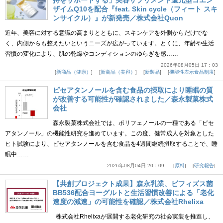
持をサポートする」美容サプリメント還元型コエン
ザイムQ10を配合『feat. Skin cycle（フィート スキ
ンサイクル）』が新発売／株式会社Quon
近年、美容に対する意識の高まりとともに、スキンケアを外側からだけでな
く、内側からも整えたいというニーズが広がっています。とくに、年齢や生活
習慣の変化により、肌の乾燥やコンディションのゆらぎを感……
2026年08月05日 17：03
新商品（健康）
新商品（美容）
新製品
機能性表示食品制度
ピセアタンノールを含む食品の摂取により睡眠の質
が改善する可能性が確認されました／森永製菓株式
会社
森永製菓株式会社では、ポリフェノールの一種である「ピセ
アタンノール」の機能性研究を進めています。この度、健常成人を対象とした
ヒト試験により、ピセアタンノールを含む食品を4週間継続摂取することで、睡
眠中……
2026年08月04日 20：09
原料
研究報告
【共創プロジェクト成果】森永乳業、ビフィズス菌
BB536配合ヨーグルトと生活習慣改善による「老化
速度の減速」の可能性を確認／株式会社Rhelixa
株式会社Rhelixaが展開する老化研究の社会実装を推進し、