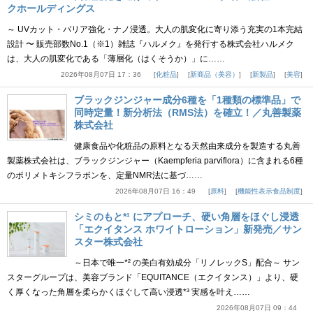
クホールディングス
～ UVカット・バリア強化・ナノ浸透。大人の肌変化に寄り添う充実の1本完結
設計 〜 販売部数No.1（※1）雑誌『ハルメク』を発行する株式会社ハルメク
は、大人の肌変化である「薄層化（はくそうか）」に……
2026年08月07日 17：36
化粧品
新商品（美容）
新製品
美容
ブラックジンジャー成分6種を「1種類の標準品」で
同時定量！新分析法（RMS法）を確立！／丸善製薬
株式会社
健康食品や化粧品の原料となる天然由来成分を製造する丸善
製薬株式会社は、ブラックジンジャー（Kaempferia parviflora）に含まれる6種
のポリメトキシフラボンを、定量NMR法に基づ……
2026年08月07日 16：49
原料
機能性表示食品制度
シミのもと*¹ にアプローチ、硬い角層をほぐし浸透
「エクイタンス ホワイトローション」新発売／サン
スター株式会社
～日本で唯一*² の美白有効成分「リノレックS」配合～ サン
スターグループは、美容ブランド「EQUITANCE（エクイタンス）」より、硬
く厚くなった角層を柔らかくほぐして高い浸透*³ 実感を叶え……
2026年08月07日 09：44