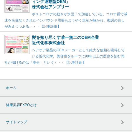
ィング連動型OEM」
株式会社アンプリー
ポストコロナの動きが水面下で加速している。コロナ禍で減
速を余儀なくされたインバウンド需要もようやく規制が解かれ、復調の兆し
がみえつつある・・・【記事詳細】
髪を知り尽くす唯一無二のOEM企業
近代化学株式会社
ヘアケア製品のOEMメーカーとして絶大な信頼を獲得して
いる近代化学。美容室をルーツに90年以上の歴史を刻む同
社が掲げるのは「幸せ」という・・・【記事詳細】
ホーム
健康美容EXPOとは
サイトマップ