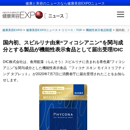
健康と美容のニュースなら健康美容EXPOニュース
健康美容EXPO
健康美容EXPOニュース
リリース：TOP
機能性表示食品制度
国内初、ス
国内初、スピルリナ由来“フィコシアニン”を関与成
分とする製品が機能性表示食品として届出受理/DIC
DIC株式会社は、食用藍藻（らんそう）スピルリナに含まれる青色素“フィコシ
アニン”を関与成分とした機能性表示食品 『フィコナ スキン モイストリフティ
ング タブレット』 が2020年7月7日に消費者庁に届出受理されたことをお知ら
せします。