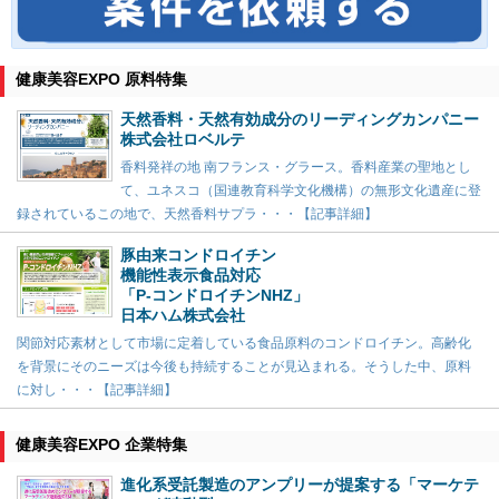
健康美容EXPO 原料特集
天然香料・天然有効成分のリーディングカンパニー
株式会社ロベルテ
香料発祥の地 南フランス・グラース。香料産業の聖地とし
て、ユネスコ（国連教育科学文化機構）の無形文化遺産に登
録されているこの地で、天然香料サプラ・・・【記事詳細】
豚由来コンドロイチン
機能性表示食品対応
「P-コンドロイチンNHZ」
日本ハム株式会社
関節対応素材として市場に定着している食品原料のコンドロイチン。高齢化
を背景にそのニーズは今後も持続することが見込まれる。そうした中、原料
に対し・・・【記事詳細】
健康美容EXPO 企業特集
進化系受託製造のアンプリーが提案する「マーケテ