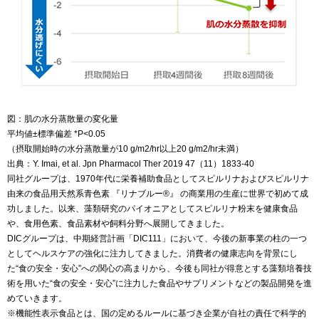
図：肌の水分蒸散量の変化量
平均値±標準偏差 *P<0.05
（摂取開始時の水分蒸散量が10 g/m2/hr以上20 g/m2/hr未満）
出典：Y. Imai, et al. Jpn Pharmacol Ther 2019 47（11）1833-40
同社グループは、1970年代に栄養補助食品としてスピルリナおよびスピルリナ
由来の食品用天然系青色素 『リナブルー®』 の商業用の生産に世界で初めて成
功しました。以来、藻類研究のパイオニアとしてスピルリナ粉末を健康食品
や、食用色素、食品素材や飼料分野へ展開してきました。
DICグループは、中期経営計画「DIC111」において、今後の新事業の柱の一つ
としてヘルスケアの強化に注力してきました。消費者の健康志向を背景にし
た“食の安全・安心”への関心の高まりから、今後も同社が得意とする藻類培養技
術を用いた“食の安全・安心”に注力した食品やサプリメントなどの製品開発を進
めていきます。
※機能性表示食品とは、国の定めるルールに基づき企業が自社の責任で科学的