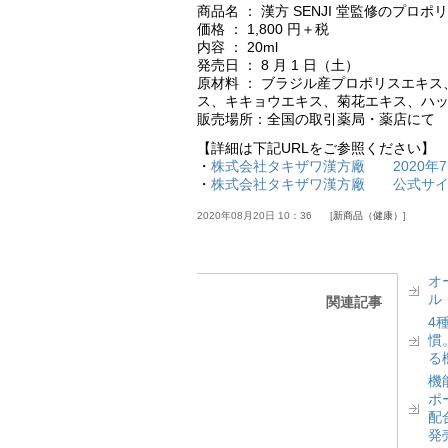
商品名 ： 漢方 SENJI 堂監修のプロ
価格 ： 1,800 円＋税
内容 ： 20ml
発売日 ： 8 月 1 日（土）
原材料 ： ブラジル産プロポリスエキ
ス、キキョウエキス、菊花エキス、ハ
販売場所：全国の取引薬局・薬店にて
【詳細は下記URLをご参照ください】
・
株式会社タキザワ漢方廠 2020年7
・
株式会社タキザワ漢方廠 公式サ
2020年08月20日 10：36
新商品（健康）
オ
ル
関連記事
4
慣
る
機
ポ
配
発