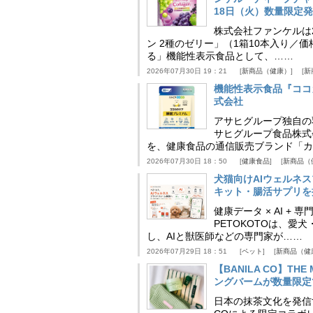
18日（火）数量限定
株式会社ファンケルは2
ン 2種のゼリー」（1箱10本入り／
る」機能性表示食品として、……
2026年07月30日 19：21
新商品（健康）
新
機能性表示食品『ココ
式会社
アサヒグループ独自の
サヒグループ食品株式
を、健康食品の通信販売ブランド「カ
2026年07月30日 18：50
健康食品
新商品（
犬猫向けAIウェルネ
キット・腸活サプリを提
健康データ × AI 
PETOKOTOは、
し、AIと獣医師などの専門家が……
2026年07月29日 18：51
ペット
新商品（健
【BANILA CO】T
ングバームが数量限定
日本の抹茶文化を発信する