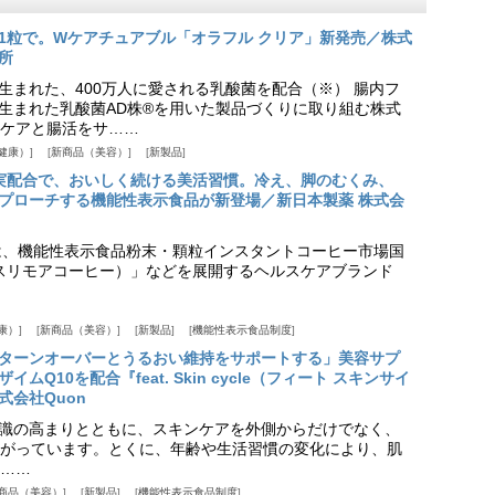
1粒で。Wケアチュアブル「オラフル クリア」新発売／株式
所
生まれた、400万人に愛される乳酸菌を配合（※） 腸内フ
生まれた乳酸菌AD株®を用いた製品づくりに取り組む株式
ケアと腸活をサ……
健康）
新商品（美容）
新製品
実配合で、おいしく続ける美活習慣。冷え、脚のむくみ、
プローチする機能性表示食品が新登場／新日本製薬 株式会
は、機能性表示食品粉末・顆粒インスタントコーヒー市場国
offee（スリモアコーヒー）」などを展開するヘルスケアブランド
康）
新商品（美容）
新製品
機能性表示食品制度
ターンオーバーとうるおい維持をサポートする」美容サプ
Q10を配合『feat. Skin cycle（フィート スキンサイ
式会社Quon
識の高まりとともに、スキンケアを外側からだけでなく、
がっています。とくに、年齢や生活習慣の変化により、肌
……
商品（美容）
新製品
機能性表示食品制度