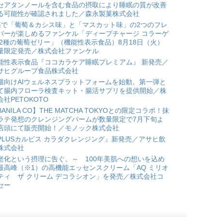
セアタンノールを含む食品の摂取により睡眠の質が改善
る可能性が確認されました／森永製菓株式会社
箱で「葡萄＆カシス味」と「マスカット味」の2つのフレ
バーが楽しめるファンケル「ディープチャージ コラーゲ
 2種の葡萄ゼリー」（機能性表示食品）8月18日（火）
量限定発売／株式会社ファンケル
能性表示食品『ココカラケア睡眠プレミアム』 新発売／
サヒグループ食品株式会社
猫向けAIウェルネスプラットフォームを始動。第一弾と
て腸内フローラ検査キット・腸活サプリを提供開始／株
会社PETOKOTO
BANILA CO】THE MATCHA TOKYOとの限定コラボ！抹
ラテ発想のクレンジングバームが数量限定で7月下旬よ
店頭にて販売開始！／モノック株式会社
PLUSカルピス カラダクレンジング』新発売／アサヒ飲
株式会社
老化という摂理に告ぐ。～ 100年美肌への想いを込め
最高峰（※1）の高機能エッセンスクリーム「AQ ミリオ
ティ ザ クリーム デコラシオン」を発売／株式会社コ
セー