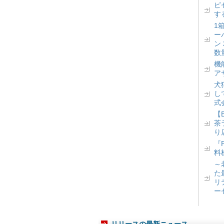
ピ
す
1
ー
ン
数
機
ア
犬
し
式
【
茶
り
『
料
～
た
リ
ー