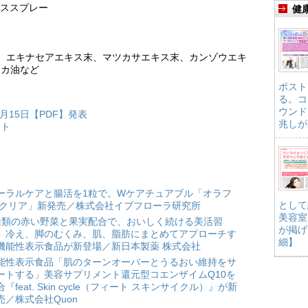
ポリススプレー
健
ス、エキナセアエキス末、マツカサエキス末、カンゾウエキ
ッカ油など
ポスト
る。コ
ウンド
月15日【PDF】発表
兆しが
イト
ーラルケアと腸活を1粒で。Wケアチュアブル「オラフ
として
 クリア」新発売／株式会社イブフローラ研究所
美容室
種類の赤い野菜と果実配合で、おいしく続ける美活習
が掲げ
。冷え、脚のむくみ、肌、脂肪にまとめてアプローチす
細】
機能性表示食品が新登場／新日本製薬 株式会社
能性表示食品「肌のターンオーバーとうるおい維持をサ
ートする」美容サプリメント還元型コエンザイムQ10を
合『feat. Skin cycle（フィート スキンサイクル）』が新
売／株式会社Quon