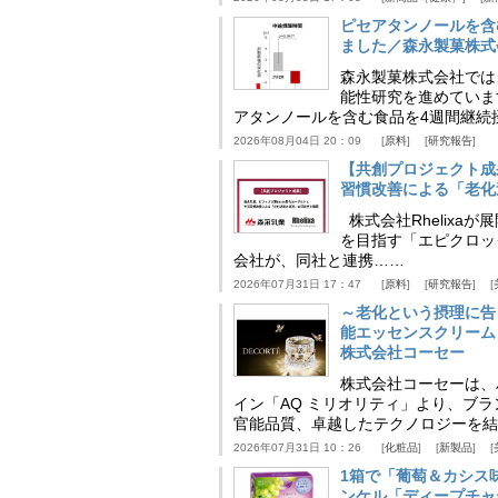
ピセアタンノールを含
ました／森永製菓株式
森永製菓株式会社では
能性研究を進めていま
アタンノールを含む食品を4週間継続
2026年08月04日 20：09
原料
研究報告
【共創プロジェクト成
習慣改善による「老化速
株式会社Rhelix
を目指す「エピクロッ
会社が、同社と連携……
2026年07月31日 17：47
原料
研究報告
～老化という摂理に告
能エッセンスクリーム
株式会社コーセー
株式会社コーセーは、
イン「AQ ミリオリティ」より、ブ
官能品質、卓越したテクノロジーを結
2026年07月31日 10：26
化粧品
新製品
1箱で「葡萄＆カシス
ンケル「ディープチャ