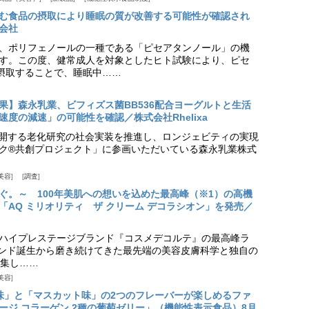
む食品の摂取により睡眠の質が改善する可能性が確認され
会社
、ポリフェノールの一種である「ピセアタンノール」の機
す。この度、健常成人を対象としたヒト試験により、ピセ
摂取することで、睡眠中……
果】森永乳業、ビフィズス菌BB536配合ヨーグルトと生活
度の減速」の可能性を確認／株式会社Rhelixa
aが展開する老化研究の社会実装を推進し、ロンジェビティの実現
ク®共創プロジェクト」に参画いただいている森永乳業株式
美容
調査
ぐ。～ 100年美肌への想いを込めた最高峰（※1）の高機
「AQ ミリオリティ ザ クリーム デコラシオン」を発売／
ハイプレステージブランド『コスメデコルテ』の最高峰ラ
ランド誕生から磨き続けてきた最先端の美容皮膚科学と独自の
集し……
美容
味」と「マスカット味」の2つのフレーバーが楽しめるファ
ージ コラーゲン 2種の葡萄ゼリー」（機能性表示食品）8月