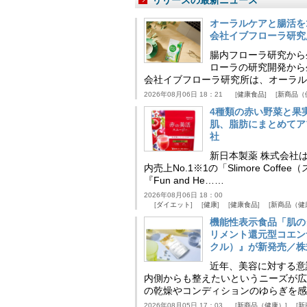
リリースの最新ニュース
オーラルケアと腸活を
会社イブフローラ研究
腸内フローラ研究から
ローラの研究開発から
会社イブフローラ研究所は、オーラル
2026年08月06日 18：21
健康食品
新商品（
4種類の赤い野菜と果
肌、脂肪にまとめてア
社
新日本製薬 株式会社
内売上No.1※1の「Slimore C
『Fun and He……
2026年08月06日 18：00
ダイエット
健康
健康食品
新商品（健
機能性表示食品「肌の
リメント還元型コエンザイム
クル）』が新発売／株
近年、美容に対する意
内側からも整えたいというニーズが広
の乾燥やコンディションのゆらぎを感
2026年08月05日 17：03
新商品（健康）
新