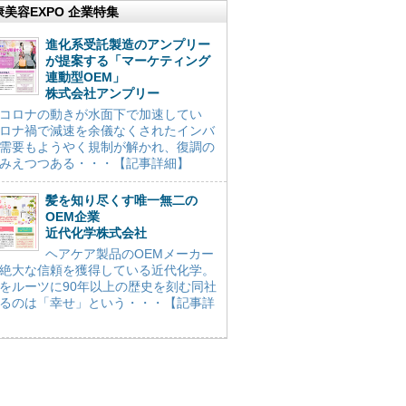
康美容EXPO 企業特集
進化系受託製造のアンプリー
が提案する「マーケティング
連動型OEM」
株式会社アンプリー
コロナの動きが水面下で加速してい
ロナ禍で減速を余儀なくされたインバ
需要もようやく規制が解かれ、復調の
みえつつある・・・【記事詳細】
髪を知り尽くす唯一無二の
OEM企業
近代化学株式会社
ヘアケア製品のOEMメーカー
絶大な信頼を獲得している近代化学。
をルーツに90年以上の歴史を刻む同社
るのは「幸せ」という・・・【記事詳