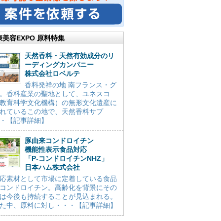
康美容EXPO 原料特集
天然香料・天然有効成分のリ
ーディングカンパニー
株式会社ロベルテ
香料発祥の地 南フランス・グ
。香料産業の聖地として、ユネスコ
教育科学文化機構）の無形文化遺産に
れているこの地で、天然香料サプ
・【記事詳細】
豚由来コンドロイチン
機能性表示食品対応
「P-コンドロイチンNHZ」
日本ハム株式会社
応素材として市場に定着している食品
コンドロイチン。高齢化を背景にその
は今後も持続することが見込まれる。
た中、原料に対し・・・【記事詳細】