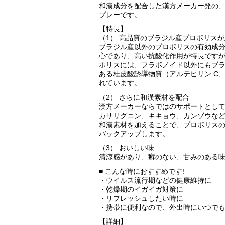
和漢成分を配合した漢方メーカー発の
プレーです。
【特長】
（1） 高品質のブラジル産プロポリス
ブラジル産以外のプロポリスの有効成
心であり、高い抗酸化作用が特長です
ポリスには、フラボノイド以外にもブ
ある桂皮酸誘導物質（アルテピリン C、
れています。
（2） さらに和漢素材を配合
漢方メーカーならではのサポートとし
カサリグニン、キキョウ、カンゾウな
和漢素材を加えることで、プロポリス
バックアップします。
（3） おいしい味
清涼感があり、癖のない、甘みのある
■ こんな時におすすめです!
・ウイルス流行期などの健康維持に
・乾燥期のイガイガ対策に
・リフレッシュしたい時に
・携帯に便利なので、外出時にいつで
【詳細】