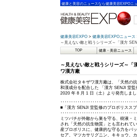
健康と美容のニュースなら健康美容EXPOニ
健康美容EXPO
健康美容EXPOニュース
～見えない敵と戦うシリーズ～「漢方 SEN
TOP
健康・美容ニュース
～見えない敵と戦うシリーズ～「漢方
ワ漢方廠
株式会社タキザワ漢方廠は、「天然の抗
和漢成分を配合した 「漢方 SENJI
2020 年 8 月 1 日（土）より発売しま
‥‥‥‥‥‥‥‥‥‥‥‥‥‥‥‥‥
■「漢方 SENJI 堂監修のプロポリス
‥‥‥‥‥‥‥‥‥‥‥‥‥‥‥‥‥
ミツバチが外敵から巣を守る、樹液・
され「天然の抗生物質」とも言われて
産プロポリスに、健康的な守る力をバ
セア、マツカサリグニン、キキョウ、