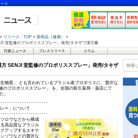
ュース
リリース：TOP
新商品（健康）
JI 堂監修のプロポリススプレー」発売/タキザワ漢方廠
行政ニュース
プレスリリース
コラム
 SENJI 堂監修のプロポリススプレー」発売/タキザ
生物質」 とも言われているブラジル産プロポリスに、贅沢な
 堂監修のプロポリススプレー」 を、全国の取引薬局・薬店にて
した。
‥‥‥‥‥‥‥‥‥‥‥‥
スプレー」について
‥‥‥‥‥‥‥‥‥‥‥‥
ミツロウなどから構成
いる高品質なブラジル
ックアップするエキナ
カンゾウなどの贅沢な