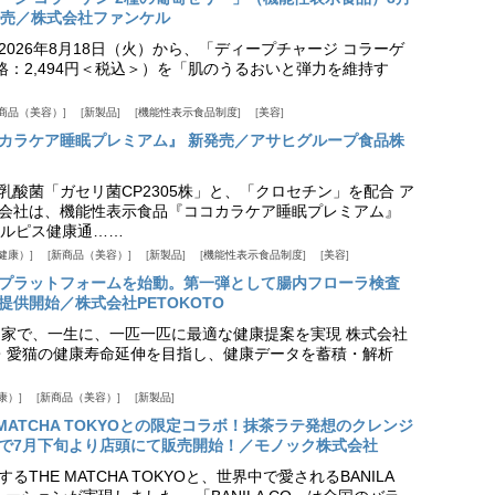
発売／株式会社ファンケル
026年8月18日（火）から、「ディープチャージ コラーゲ
価格：2,494円＜税込＞）を「肌のうるおいと弾力を維持す
商品（美容）
新製品
機能性表示食品制度
美容
カラケア睡眠プレミアム』 新発売／アサヒグループ食品株
乳酸菌「ガセリ菌CP2305株」と、「クロセチン」を配合 ア
会社は、機能性表示食品『ココカラケア睡眠プレミアム』
ルピス健康通……
健康）
新商品（美容）
新製品
機能性表示食品制度
美容
スプラットフォームを始動。第一弾として腸内フローラ検査
供開始／株式会社PETOKOTO
+ 専門家で、一生に、一匹一匹に最適な健康提案を実現 株式会社
愛犬・愛猫の健康寿命延伸を目指し、健康データを蓄積・解析
康）
新商品（美容）
新製品
HE MATCHA TOKYOとの限定コラボ！抹茶ラテ発想のクレンジ
で7月下旬より店頭にて販売開始！／モノック株式会社
THE MATCHA TOKYOと、世界中で愛されるBANILA