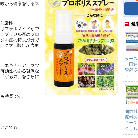
、喉から健康を守るス
が主原料
健
分はフラボノイドが中
が、ブラジル産のプロ
ラジル産の特長成分で
p-クマル酸）が含ま
ラース
（国連
て、エキナセア、マツ
登録さ
ど有効性のある贅沢な
ラ・・
の「守る力」をさらに
味も特長です。
関節対
原料の
ニーズ
もどこでも
そうし