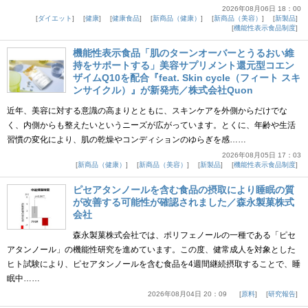
2026年08月06日 18：00
ダイエット
健康
健康食品
新商品（健康）
新商品（美容）
新製品
機能性表示食品制度
機能性表示食品「肌のターンオーバーとうるおい維
持をサポートする」美容サプリメント還元型コエン
ザイムQ10を配合『feat. Skin cycle（フィート スキ
ンサイクル）』が新発売／株式会社Quon
近年、美容に対する意識の高まりとともに、スキンケアを外側からだけでな
く、内側からも整えたいというニーズが広がっています。とくに、年齢や生活
習慣の変化により、肌の乾燥やコンディションのゆらぎを感……
2026年08月05日 17：03
新商品（健康）
新商品（美容）
新製品
機能性表示食品制度
ピセアタンノールを含む食品の摂取により睡眠の質
が改善する可能性が確認されました／森永製菓株式
会社
森永製菓株式会社では、ポリフェノールの一種である「ピセ
アタンノール」の機能性研究を進めています。この度、健常成人を対象とした
ヒト試験により、ピセアタンノールを含む食品を4週間継続摂取することで、睡
眠中……
2026年08月04日 20：09
原料
研究報告