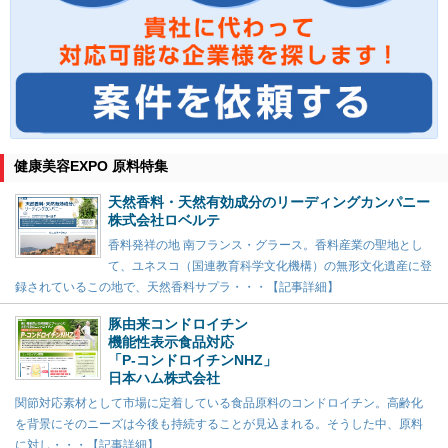
健康美容EXPO 原料特集
天然香料・天然有効成分のリーディングカンパニー
株式会社ロベルテ
香料発祥の地 南フランス・グラース。香料産業の聖地とし
て、ユネスコ（国連教育科学文化機構）の無形文化遺産に登
録されているこの地で、天然香料サプラ・・・【記事詳細】
豚由来コンドロイチン
機能性表示食品対応
「P-コンドロイチンNHZ」
日本ハム株式会社
関節対応素材として市場に定着している食品原料のコンドロイチン。高齢化
を背景にそのニーズは今後も持続することが見込まれる。そうした中、原料
に対し・・・【記事詳細】