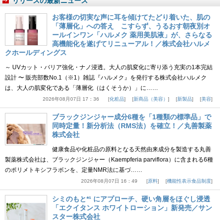
リリースの最新ニュース
お客様の切実な声に耳を傾けてたどり着いた、肌の
「薄層化」への答え こすらず、うるおす朝夜別オ
ールインワン「ハルメク 薬用美肌液」が、さらなる
高機能化を遂げてリニューアル！／株式会社ハルメ
クホールディングス
～ UVカット・バリア強化・ナノ浸透。大人の肌変化に寄り添う充実の1本完結
設計 〜 販売部数No.1（※1）雑誌『ハルメク』を発行する株式会社ハルメク
は、大人の肌変化である「薄層化（はくそうか）」に……
2026年08月07日 17：36
化粧品
新商品（美容）
新製品
美容
ブラックジンジャー成分6種を「1種類の標準品」で
同時定量！新分析法（RMS法）を確立！／丸善製薬
株式会社
健康食品や化粧品の原料となる天然由来成分を製造する丸善
製薬株式会社は、ブラックジンジャー（Kaempferia parviflora）に含まれる6種
のポリメトキシフラボンを、定量NMR法に基づ……
2026年08月07日 16：49
原料
機能性表示食品制度
シミのもと*¹ にアプローチ、硬い角層をほぐし浸透
「エクイタンス ホワイトローション」新発売／サン
スター株式会社