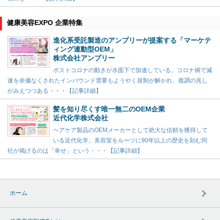
健康美容EXPO 企業特集
進化系受託製造のアンプリーが提案する「マーケテ
ィング連動型OEM」
株式会社アンプリー
ポストコロナの動きが水面下で加速している。コロナ禍で減
速を余儀なくされたインバウンド需要もようやく規制が解かれ、復調の兆し
がみえつつある・・・【記事詳細】
髪を知り尽くす唯一無二のOEM企業
近代化学株式会社
ヘアケア製品のOEMメーカーとして絶大な信頼を獲得して
いる近代化学。美容室をルーツに90年以上の歴史を刻む同
社が掲げるのは「幸せ」という・・・【記事詳細】
ホーム