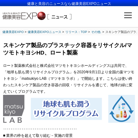
健康と美容のニュースなら健康美容EXPOニュース
健康美容EXPO
健康美容EXPOニュース
リリース：TOP
その他.
スキンケア製品のプラ
スキンケア製品のプラスチック容器をリサイクル/マ
ツモトキヨシHD、ロート製薬
ロート製薬株式会社と株式会社マツモトキヨシホールディングスは共同で、
「地球も肌も潤うリサイクルプログラム」を2020年9月1日より全国の薬マツモ
トキヨシ「matsukiyo LAB（マツキヨ ラボ）」で開始します。こちらは使い終
わったスキンケア製品の空き容器の回収・リサイクルを通じて、地球の緑に変
えていくプログラムです。
‥‥‥‥‥‥‥‥‥‥‥‥‥‥‥‥‥‥‥‥
■ 業界の枠を超えて取り組む－実施の背景