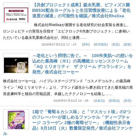
【共創プロジェクト成果】森永乳業、ビフィズス菌
BB536配合ヨーグルトと生活習慣改善による「老化
速度の減速」の可能性を確認／株式会社Rhelixa
株式会社Rhelixaが展開する老化研究の社会実装を推進し、
ロンジェビティの実現を目指す「エピクロック®共創プロジェクト」に参画い
ただいている森永乳業株式会社が、同社と連携……
2026年07月31日 17：47
原料
研究報告
美容
調査
～老化という摂理に告ぐ。～ 100年美肌への想いを
込めた最高峰（※1）の高機能エッセンスクリーム
「AQ ミリオリティ ザ クリーム デコラシオン」を
発売／株式会社コーセー
株式会社コーセーは、ハイプレステージブランド『コスメデコルテ』の最高峰
ライン「AQ ミリオリティ」より、ブランド誕生から磨き続けてきた最先端の美
容皮膚科学と独自の官能品質、卓越したテクノロジーを結集し……
2026年07月31日 10：26
化粧品
新製品
美容
1箱で「葡萄＆カシス味」と「マスカット味」の2つ
のフレーバーが楽しめるファンケル「ディープチャ
ージ コラーゲン 2種の葡萄ゼリー」（機能性表示食
品）8月18日（火）数量限定発売／株式会社ファンケ
ル