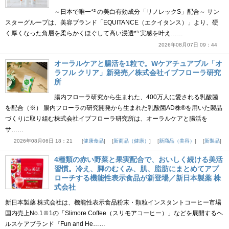
～日本で唯一*² の美白有効成分「リノレックS」配合～ サン
スターグループは、美容ブランド「EQUITANCE（エクイタンス）」より、硬
く厚くなった角層を柔らかくほぐして高い浸透*³ 実感を叶え……
2026年08月07日 09：44
オーラルケアと腸活を1粒で。Wケアチュアブル「オ
ラフル クリア」新発売／株式会社イブフローラ研究
所
腸内フローラ研究から生まれた、400万人に愛される乳酸菌
を配合（※） 腸内フローラの研究開発から生まれた乳酸菌AD株®を用いた製品
づくりに取り組む株式会社イブフローラ研究所は、オーラルケアと腸活を
サ……
2026年08月06日 18：21
健康食品
新商品（健康）
新商品（美容）
新製品
4種類の赤い野菜と果実配合で、おいしく続ける美活
習慣。冷え、脚のむくみ、肌、脂肪にまとめてアプ
ローチする機能性表示食品が新登場／新日本製薬 株
式会社
新日本製薬 株式会社は、機能性表示食品粉末・顆粒インスタントコーヒー市場
国内売上No.1※1の「Slimore Coffee（スリモアコーヒー）」などを展開するヘ
ルスケアブランド『Fun and He……