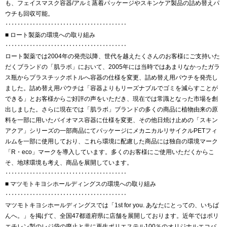
も、フェイスマスク容器/アルミ蒸着パッケージやスキンケア製品の詰め替えパ
ウチも回収可能。
‥‥‥‥‥‥‥‥‥‥‥‥‥‥‥‥‥‥‥‥
■ ロート製薬の環境への取り組み
‥‥‥‥‥‥‥‥‥‥‥‥‥‥‥‥‥‥‥‥
ロート製薬では2004年の発売以降、世代を越えたくさんのお客様にご支持いた
だくブランドの「肌ラボ」において、2005年には当時ではあまりなかったガラ
ス瓶からプラスチックボトルへ容器の仕様を変更、詰め替え用パウチを発売し
ました。詰め替え用パウチは「容器よりもリーズナブルでゴミを減らすことが
できる」とお客様からご好評の声をいただき、現在では常識となった市場を創
出しました。さらに現在では「肌ラボ」ブランドの多くの商品に植物由来の原
料を一部に用いたバイオマス容器に仕様を変更、その他日焼け止めの「スキン
アクア」シリーズの一部商品にてパッケージにメカニカルリサイクルPETフィ
ルムを一部に使用しており、これら環境に配慮した商品には独自の環境マーク
「R・eco」マークを導入しています。多くのお客様にご使用いただくからこ
そ、地球環境も考え、商品を展開しています。
‥‥‥‥‥‥‥‥‥‥‥‥‥‥‥‥‥‥‥‥
■ マツモトキヨシホールディングスの環境への取り組み
‥‥‥‥‥‥‥‥‥‥‥‥‥‥‥‥‥‥‥‥
マツモトキヨシホールディングスでは「1st for you. あなたにとっての、いちば
んへ。」を掲げて、全国47都道府県に店舗を展開しております。近年ではポリ
エチレン製のレジ袋の廃止と共に再生ポリエステル100％のオリジナルエコバ