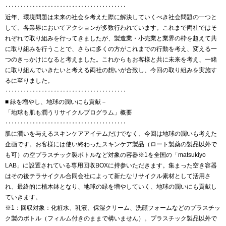
‥‥‥‥‥‥‥‥‥‥‥‥‥‥‥‥‥‥‥‥
近年、環境問題は未来の社会を考えた際に解決していくべき社会問題の一つと
して、各業界においてアクションが多数行われています。これまで両社ではそ
れぞれで取り組みを行ってきましたが、製造業・小売業と業界の枠を超えて共
に取り組みを行うことで、さらに多くの方がこれまでの行動を考え、変える一
つのきっかけになると考えました。これからもお客様と共に未来を考え、一緒
に取り組んでいきたいと考える両社の想いが合致し、今回の取り組みを実施す
るに至りました。
‥‥‥‥‥‥‥‥‥‥‥‥‥‥‥‥‥‥‥‥
■ 緑を増やし、地球の潤いにも貢献－
「地球も肌も潤うリサイクルプログラム」概要
‥‥‥‥‥‥‥‥‥‥‥‥‥‥‥‥‥‥‥‥
肌に潤いを与えるスキンケアアイテムだけでなく、今回は地球の潤いも考えた
企画です。お客様には使い終わったスキンケア製品（ロート製薬の製品以外で
も可）の空プラスチック製ボトルなど対象の容器※1を全国の「matsukiyo
LAB」に設置されている専用回収BOXに持参いただきます。集まった空き容器
はその後テラサイクル合同会社によって新たなリサイクル素材として活用さ
れ、最終的に植木鉢となり、地球の緑を増やしていく、地球の潤いにも貢献し
ていきます。
※1：回収対象：化粧水、乳液、保湿クリーム、洗顔フォームなどのプラスチッ
ク製のボトル（フィルム付きのままで構いません）。プラスチック製品以外で