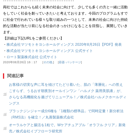
‥‥‥‥‥‥‥‥‥‥‥‥‥‥‥‥‥‥‥‥
両社ではこれからも続く未来の社会に向けて、少しでも多くの方と一緒に活動
をしていく社会を創っていきたいと考えております。今回のプログラムもすで
に社会で行われている様々な取り組みの一つとして、未来の社会に向けた持続
的な活動が当たり前になる社会のきっかけになることを目指し、展開していき
ます。
【詳細は下記URLをご参照ください】
・
株式会社マツモトキヨシホールディングス 2020年8月26日【PDF】発表
・
株式会社マツモトキヨシホールディングス 公式サイト
・
ロート製薬株式会社 公式サイト
2020年08月26日 16：17
その他.
容器･パッケージ
関連記事
お客様の切実な声に耳を傾けてたどり着いた、肌の「薄層化」への答え
こすらず、うるおす朝夜別オールインワン「ハルメク 薬用美肌液」が、
さらなる高機能化を遂げてリニューアル！／株式会社ハルメクホールディ
ングス
ブラックジンジャー成分6種を「1種類の標準品」で同時定量！新分析法
（RMS法）を確立！／丸善製薬株式会社
オーラルケアと腸活を1粒で。Wケアチュアブル「オラフル クリア」新発
売／株式会社イブフローラ研究所