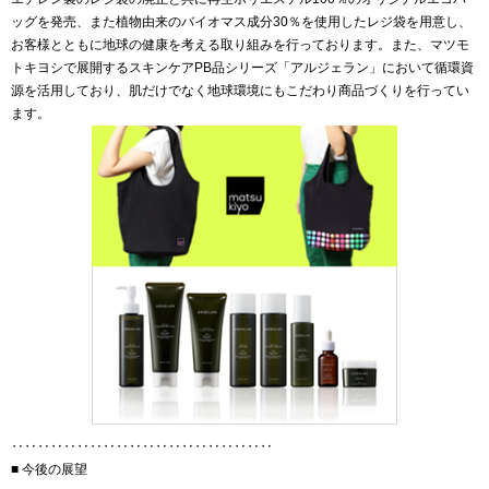
ッグを発売、また植物由来のバイオマス成分30％を使用したレジ袋を用意し、
お客様とともに地球の健康を考える取り組みを行っております。また、マツモ
トキヨシで展開するスキンケアPB品シリーズ「アルジェラン」において循環資
源を活用しており、肌だけでなく地球環境にもこだわり商品づくりを行ってい
ます。
‥‥‥‥‥‥‥‥‥‥‥‥‥‥‥‥‥‥‥‥
■ 今後の展望