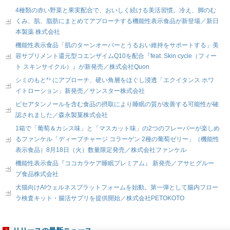
4種類の赤い野菜と果実配合で、おいしく続ける美活習慣。冷え、脚のむ
くみ、肌、脂肪にまとめてアプローチする機能性表示食品が新登場／新日
本製薬 株式会社
機能性表示食品「肌のターンオーバーとうるおい維持をサポートする」美
容サプリメント還元型コエンザイムQ10を配合『feat. Skin cycle（フィー
ト スキンサイクル）』が新発売／株式会社Quon
シミのもと*¹ にアプローチ、硬い角層をほぐし浸透「エクイタンス ホワ
イトローション」新発売／サンスター株式会社
ピセアタンノールを含む食品の摂取により睡眠の質が改善する可能性が確
認されました／森永製菓株式会社
1箱で「葡萄＆カシス味」と「マスカット味」の2つのフレーバーが楽しめ
るファンケル「ディープチャージ コラーゲン 2種の葡萄ゼリー」（機能性
表示食品）8月18日（火）数量限定発売／株式会社ファンケル
機能性表示食品『ココカラケア睡眠プレミアム』 新発売／アサヒグルー
プ食品株式会社
犬猫向けAIウェルネスプラットフォームを始動。第一弾として腸内フロー
ラ検査キット・腸活サプリを提供開始／株式会社PETOKOTO