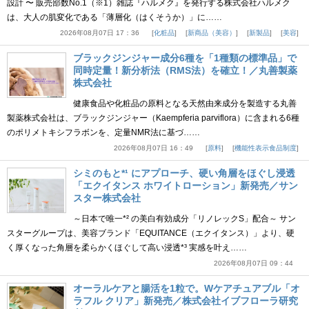
設計 〜 販売部数No.1（※1）雑誌『ハルメク』を発行する株式会社ハルメク
は、大人の肌変化である「薄層化（はくそうか）」に……
2026年08月07日 17：36
化粧品
新商品（美容）
新製品
美容
ブラックジンジャー成分6種を「1種類の標準品」で
同時定量！新分析法（RMS法）を確立！／丸善製薬
株式会社
健康食品や化粧品の原料となる天然由来成分を製造する丸善
製薬株式会社は、ブラックジンジャー（Kaempferia parviflora）に含まれる6種
のポリメトキシフラボンを、定量NMR法に基づ……
2026年08月07日 16：49
原料
機能性表示食品制度
シミのもと*¹ にアプローチ、硬い角層をほぐし浸透
「エクイタンス ホワイトローション」新発売／サン
スター株式会社
～日本で唯一*² の美白有効成分「リノレックS」配合～ サン
スターグループは、美容ブランド「EQUITANCE（エクイタンス）」より、硬
く厚くなった角層を柔らかくほぐして高い浸透*³ 実感を叶え……
2026年08月07日 09：44
オーラルケアと腸活を1粒で。Wケアチュアブル「オ
ラフル クリア」新発売／株式会社イブフローラ研究