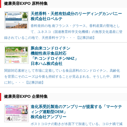
健康美容EXPO 原料特集
天然香料・天然有効成分のリーディングカンパニー
株式会社ロベルテ
香料発祥の地 南フランス・グラース。香料産業の聖地とし
て、ユネスコ（国連教育科学文化機構）の無形文化遺産に登
録されているこの地で、天然香料サプラ・・・【記事詳細】
豚由来コンドロイチン
機能性表示食品対応
「P-コンドロイチンNHZ」
日本ハム株式会社
関節対応素材として市場に定着している食品原料のコンドロイチン。高齢化
を背景にそのニーズは今後も持続することが見込まれる。そうした中、原料
に対し・・・【記事詳細】
健康美容EXPO 企業特集
進化系受託製造のアンプリーが提案する「マーケテ
ィング連動型OEM」
株式会社アンプリー
ポストコロナの動きが水面下で加速している。コロナ禍で減