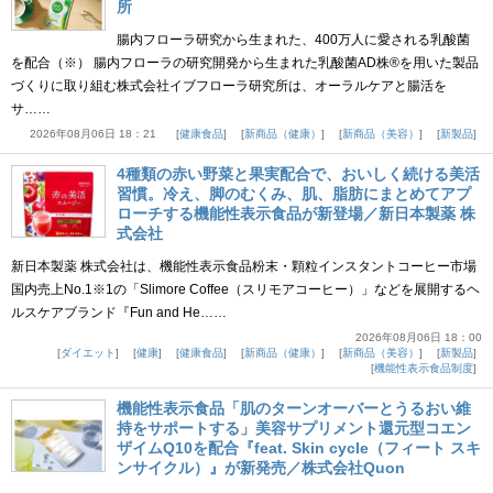
所
腸内フローラ研究から生まれた、400万人に愛される乳酸菌
を配合（※） 腸内フローラの研究開発から生まれた乳酸菌AD株®を用いた製品
づくりに取り組む株式会社イブフローラ研究所は、オーラルケアと腸活を
サ……
2026年08月06日 18：21
健康食品
新商品（健康）
新商品（美容）
新製品
4種類の赤い野菜と果実配合で、おいしく続ける美活
習慣。冷え、脚のむくみ、肌、脂肪にまとめてアプ
ローチする機能性表示食品が新登場／新日本製薬 株
式会社
新日本製薬 株式会社は、機能性表示食品粉末・顆粒インスタントコーヒー市場
国内売上No.1※1の「Slimore Coffee（スリモアコーヒー）」などを展開するヘ
ルスケアブランド『Fun and He……
2026年08月06日 18：00
ダイエット
健康
健康食品
新商品（健康）
新商品（美容）
新製品
機能性表示食品制度
機能性表示食品「肌のターンオーバーとうるおい維
持をサポートする」美容サプリメント還元型コエン
ザイムQ10を配合『feat. Skin cycle（フィート スキ
ンサイクル）』が新発売／株式会社Quon