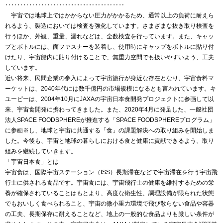
‥‥‥‥‥‥‥‥‥‥‥‥‥‥‥‥‥‥‥‥
宇宙では地球上ではかからない圧力がかかるため、通常以上の負荷に耐えら
れるよう、製造においては検査を強化しています。さまざまな抜き取り検査を
行うほか、外観、重量、漏れなどは、全数検査を行っています。また、キャッ
プとボトルには、面ファスナーを装着し、使用時にキャップをボトルに貼り付
けたり、宇宙船内に貼り付けることで、無重力空間でも扱いやすいよう、工夫
しています。
近い将来、民間企業の参入によって宇宙旅行が身近な存在となり、宇宙食料マ
ーケットは、2040年代には数千億円の市場規模になるとも言われています。キ
ユーピーは、2004年10月にJAXAの宇宙日本食開発プロジェクトに参画して以
来、宇宙食開発に携わってきました。また、2020年4月に発足した、一般社団
法人SPACE FOODSPHEREが推進する「SPACE FOODSPHEREプログラム」
に参画※し、地球と宇宙に共通する「食」の課題解決への取り組みを開始しま
した。今後も、宇宙と地球の暮らしにおける食と健康に貢献できるよう、取り
組みを継続していきます。
「宇宙日本食」とは
宇宙食は、国際宇宙ステーション（ISS）長期滞在などで宇宙滞在を行う宇宙飛
行士に供される食品です。宇宙食には、宇宙飛行士の健康を維持するための栄
養が確保されていることはもとより、高度な衛生性、調理設備が限られた状態
でもおいしく食べられること、宇宙の微小重力環境で飛び散らない食品や容器
の工夫、長期保存に耐えることなど、地上の一般的な食品よりも厳しい条件が