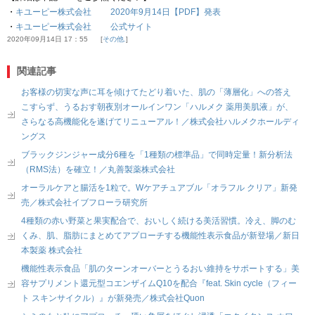
・
キユーピー株式会社 2020年9月14日【PDF】発表
・
キユーピー株式会社 公式サイト
2020年09月14日 17：55
その他.
関連記事
お客様の切実な声に耳を傾けてたどり着いた、肌の「薄層化」への答え
こすらず、うるおす朝夜別オールインワン「ハルメク 薬用美肌液」が、
さらなる高機能化を遂げてリニューアル！／株式会社ハルメクホールディ
ングス
ブラックジンジャー成分6種を「1種類の標準品」で同時定量！新分析法
（RMS法）を確立！／丸善製薬株式会社
オーラルケアと腸活を1粒で。Wケアチュアブル「オラフル クリア」新発
売／株式会社イブフローラ研究所
4種類の赤い野菜と果実配合で、おいしく続ける美活習慣。冷え、脚のむ
くみ、肌、脂肪にまとめてアプローチする機能性表示食品が新登場／新日
本製薬 株式会社
機能性表示食品「肌のターンオーバーとうるおい維持をサポートする」美
容サプリメント還元型コエンザイムQ10を配合『feat. Skin cycle（フィー
ト スキンサイクル）』が新発売／株式会社Quon