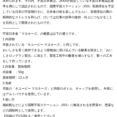
求められます。その内、宇宙日本食は、JAXAが制定している宇宙日本食認証基
準を満たして認証されたもので、国際宇宙ステーション（ISS）長期滞在を予定
している日本の宇宙飛行士に、日本食の味を楽しんでもらい、長期滞在の際の
精神的なストレスを和らげ、ひいては仕事の効率の維持・向上につながること
を目的として開発されたものです。
—————-
宇宙日本食「マヨネーズ」の概要は以下の通りです。
1.内容物
市販されている「キユーピー マヨネーズ」と同じです。
おいしさを長く維持できるよう植物油に溶け込んでいる酸素を除去した「おい
しさロングラン製法」に加えて、製造工程中の酸素を減らすなど、数々の工夫
をして作っています。
2.内容量、賞味期間
内容量 ：50g
賞味期間：12ヵ月
3.包材
市販の「キユーピー マヨネーズ」と同様のボトル、キャップを使用し、外装に
はアルミパウチを使用しています。
4.使い方
補給船などにより国際宇宙ステーション（ISS）に輸送される生野菜や、惣菜な
どの調味料として使用します。
【詳細は下記URLをご参照ください】