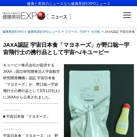
健康と美容のニュースなら健康美容EXPOニュース
健康美容EXPO
健康美容EXPOニュース
リリース：TOP
その他.
JAXA認証 宇宙日本
JAXA認証 宇宙日本食「マヨネーズ」が野口聡一宇
宙飛行士の携行品として宇宙へ/キユーピー
キユーピー株式会社が提供する
JAXA（国立研究開発法人宇宙航空
研究開発機構）認証 宇宙日本食
「マヨネーズ」が、野口聡一宇宙
飛行士の携行品として9月12日(土)
にJAXAから公表されました。
‥‥‥‥‥‥‥‥‥‥‥‥‥‥‥
‥‥‥‥‥
■ 宇宙日本食「マヨネーズ」
‥‥‥‥‥‥‥‥‥‥‥‥‥‥‥
‥‥‥‥‥
宇宙日本食「マヨネーズ」は、野