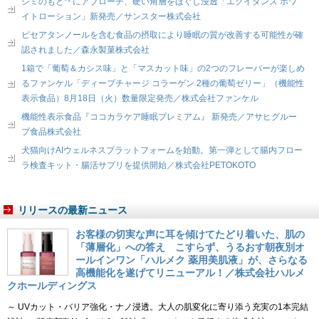
シミのもと*¹ にアプローチ、硬い角層をほぐし浸透「エクイタンス ホワ
イトローション」新発売／サンスター株式会社
ピセアタンノールを含む食品の摂取により睡眠の質が改善する可能性が確
認されました／森永製菓株式会社
1箱で「葡萄＆カシス味」と「マスカット味」の2つのフレーバーが楽しめ
るファンケル「ディープチャージ コラーゲン 2種の葡萄ゼリー」（機能性
表示食品）8月18日（火）数量限定発売／株式会社ファンケル
機能性表示食品『ココカラケア睡眠プレミアム』 新発売／アサヒグルー
プ食品株式会社
犬猫向けAIウェルネスプラットフォームを始動。第一弾として腸内フロー
ラ検査キット・腸活サプリを提供開始／株式会社PETOKOTO
リリースの最新ニュース
お客様の切実な声に耳を傾けてたどり着いた、肌の
「薄層化」への答え こすらず、うるおす朝夜別オ
ールインワン「ハルメク 薬用美肌液」が、さらなる
高機能化を遂げてリニューアル！／株式会社ハルメ
クホールディングス
～ UVカット・バリア強化・ナノ浸透。大人の肌変化に寄り添う充実の1本完結