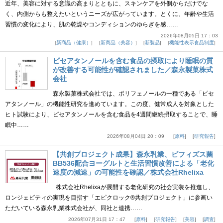
近年、美容に対する意識の高まりとともに、スキンケアを外側からだけでな
く、内側からも整えたいというニーズが広がっています。とくに、年齢や生活
習慣の変化により、肌の乾燥やコンディションのゆらぎを感……
2026年08月05日 17：03
新商品（健康）
新商品（美容）
新製品
機能性表示食品制度
ピセアタンノールを含む食品の摂取により睡眠の質
が改善する可能性が確認されました／森永製菓株式
会社
森永製菓株式会社では、ポリフェノールの一種である「ピセ
アタンノール」の機能性研究を進めています。この度、健常成人を対象とした
ヒト試験により、ピセアタンノールを含む食品を4週間継続摂取することで、睡
眠中……
2026年08月04日 20：09
原料
研究報告
【共創プロジェクト成果】森永乳業、ビフィズス菌
BB536配合ヨーグルトと生活習慣改善による「老化
速度の減速」の可能性を確認／株式会社Rhelixa
株式会社Rhelixaが展開する老化研究の社会実装を推進し、
ロンジェビティの実現を目指す「エピクロック®共創プロジェクト」に参画い
ただいている森永乳業株式会社が、同社と連携……
2026年07月31日 17：47
原料
研究報告
美容
調査