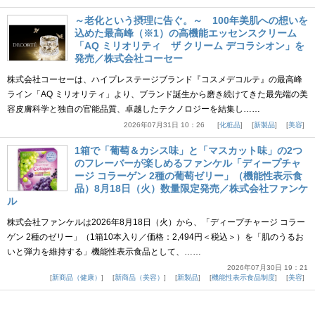
～老化という摂理に告ぐ。～ 100年美肌への想いを
込めた最高峰（※1）の高機能エッセンスクリーム
「AQ ミリオリティ ザ クリーム デコラシオン」を
発売／株式会社コーセー
株式会社コーセーは、ハイプレステージブランド『コスメデコルテ』の最高峰
ライン「AQ ミリオリティ」より、ブランド誕生から磨き続けてきた最先端の美
容皮膚科学と独自の官能品質、卓越したテクノロジーを結集し……
2026年07月31日 10：26
化粧品
新製品
美容
1箱で「葡萄＆カシス味」と「マスカット味」の2つ
のフレーバーが楽しめるファンケル「ディープチャ
ージ コラーゲン 2種の葡萄ゼリー」（機能性表示食
品）8月18日（火）数量限定発売／株式会社ファンケ
ル
株式会社ファンケルは2026年8月18日（火）から、「ディープチャージ コラー
ゲン 2種のゼリー」（1箱10本入り／価格：2,494円＜税込＞）を「肌のうるお
いと弾力を維持する」機能性表示食品として、……
2026年07月30日 19：21
新商品（健康）
新商品（美容）
新製品
機能性表示食品制度
美容