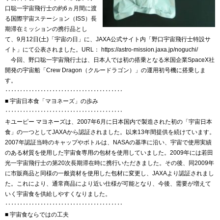
口聡一宇宙飛行士の約6ヵ月間に渡
る国際宇宙ステーション（ISS）長
期滞在ミッションの携行品とし
て、9月12日(土)「宇宙の日」に、JAXA公式サイト内「野口宇宙飛行士特設サ
イト」にて公表されました。URL： https://astro-mission.jaxa.jp/noguchi/
今回、野口聡一宇宙飛行士は、日本人では初の搭乗となる米国企業SpaceX社
開発の宇宙船「Crew Dragon（クルードラゴン）」の運用初号機に搭乗しま
す。
‥‥‥‥‥‥‥‥‥‥‥‥‥‥‥‥‥‥‥‥
■ 宇宙日本食「マヨネーズ」の歩み
‥‥‥‥‥‥‥‥‥‥‥‥‥‥‥‥‥‥‥‥
キユーピー マヨネーズは、2007年6月に日本国内で製造された初の「宇宙日本
食」の一つとしてJAXAから認証されました。以来13年間提供を続けています。
2007年認証当時のキャップやボトルは、NASAの基準に沿い、宇宙で使用実績
のある材質を使用した宇宙食専用の包材を使用していました。2009年には若田
光一宇宙飛行士の第20次長期滞在時に携行いただきました。その後、同2009年
に市販商品と同様の一般資材を使用した包材に変更し、JAXAより認証されまし
た。これにより、通常商品により近い仕様が可能となり、今後、需要が増えて
いく宇宙食を供給しやすくなりました。
‥‥‥‥‥‥‥‥‥‥‥‥‥‥‥‥‥‥‥‥
■ 宇宙食ならではの工夫