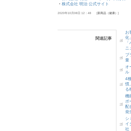
・
株式会社 明治 公式サイト
2020年10月08日 12：48
新商品（健康）
お
化
関連記事
「
ニ
ブ
量
オ
ル
4
慣
る
機
ポ
配
発
シ
イ
社