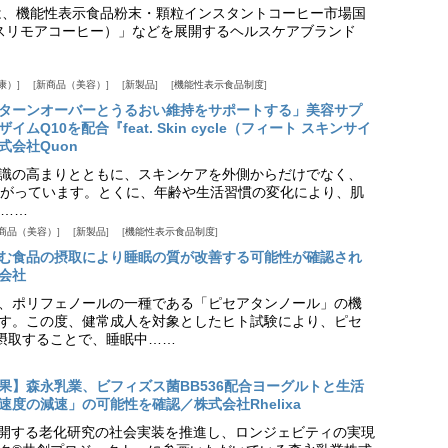
は、機能性表示食品粉末・顆粒インスタントコーヒー市場国
offee（スリモアコーヒー）」などを展開するヘルスケアブランド
康）
新商品（美容）
新製品
機能性表示食品制度
ターンオーバーとうるおい維持をサポートする」美容サプ
Q10を配合『feat. Skin cycle（フィート スキンサイ
式会社Quon
識の高まりとともに、スキンケアを外側からだけでなく、
がっています。とくに、年齢や生活習慣の変化により、肌
……
商品（美容）
新製品
機能性表示食品制度
む食品の摂取により睡眠の質が改善する可能性が確認され
会社
、ポリフェノールの一種である「ピセアタンノール」の機
す。この度、健常成人を対象としたヒト試験により、ピセ
摂取することで、睡眠中……
果】森永乳業、ビフィズス菌BB536配合ヨーグルトと生活
度の減速」の可能性を確認／株式会社Rhelixa
aが展開する老化研究の社会実装を推進し、ロンジェビティの実現