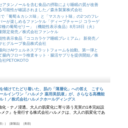
セアタンノールを含む食品の摂取により睡眠の質が改善
る可能性が確認されました／森永製菓株式会社
箱で「葡萄＆カシス味」と「マスカット味」の2つのフレ
バーが楽しめるファンケル「ディープチャージ コラーゲ
 2種の葡萄ゼリー」（機能性表示食品）8月18日（火）
量限定発売／株式会社ファンケル
能性表示食品『ココカラケア睡眠プレミアム』 新発売／
サヒグループ食品株式会社
猫向けAIウェルネスプラットフォームを始動。第一弾と
て腸内フローラ検査キット・腸活サプリを提供開始／株
会社PETOKOTO
を傾けてたどり着いた、肌の「薄層化」への答え こすら
ールインワン「ハルメク 薬用美肌液」が、さらなる高機能
ル！／株式会社ハルメクホールディングス
ア強化・ナノ浸透。大人の肌変化に寄り添う充実の1本完結設
『ハルメク』を発行する株式会社ハルメクは、大人の肌変化であ
容）
新製品
美容