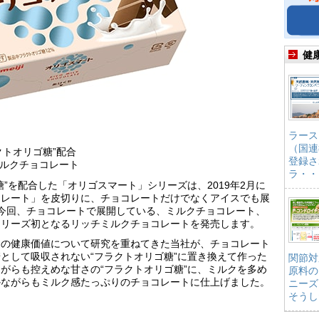
健
ラース
（国連
クトオリゴ糖”配合
登録さ
ミルクチョコレート
ラ・・
”を配合した「オリゴスマート」シリーズは、2019年2月に
コレート」を皮切りに、チョコレートだけでなくアイスでも展
今回、チョコレートで展開している、ミルクチョコレート、
シリーズ初となるリッチミルクチョコレートを発売します。
トの健康価値について研究を重ねてきた当社が、チョコレート
として吸収されない“フラクトオリゴ糖”に置き換えて作った
関節対
がらも控えめな甘さの“フラクトオリゴ糖”に、ミルクを多め
原料の
かながらもミルク感たっぷりのチョコレートに仕上げました。
ニーズ
そうし