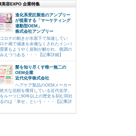
康美容EXPO 企業特集
進化系受託製造のアンプリー
が提案する「マーケティング
連動型OEM」
株式会社アンプリー
コロナの動きが水面下で加速してい
ロナ禍で減速を余儀なくされたインバ
需要もようやく規制が解かれ、復調の
みえつつある・・・【記事詳細】
髪を知り尽くす唯一無二の
OEM企業
近代化学株式会社
ヘアケア製品のOEMメーカー
絶大な信頼を獲得している近代化学。
をルーツに90年以上の歴史を刻む同社
るのは「幸せ」という・・・【記事詳