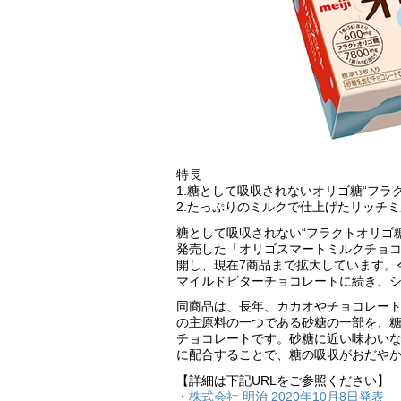
特長
1.糖として吸収されないオリゴ糖“フラ
2.たっぷりのミルクで仕上げたリッチ
糖として吸収されない“フラクトオリゴ糖
発売した「オリゴスマートミルクチョ
開し、現在7商品まで拡大しています。
マイルドビターチョコレートに続き、
同商品は、長年、カカオやチョコレー
の主原料の一つである砂糖の一部を、糖
チョコレートです。砂糖に近い味わいな
に配合することで、糖の吸収がおだや
【詳細は下記URLをご参照ください】
・
株式会社 明治 2020年10月8日発表