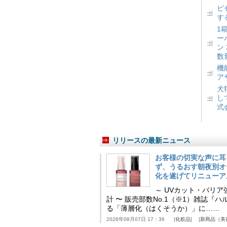
ピ
す
1
ー
ン
数
機
ア
犬
し
式
リリースの最新ニュース
お客様の切実な声に耳
ず、うるおす朝夜別オ
化を遂げてリニューア
～ UVカット・バリ
計 〜 販売部数No.1（※1）雑誌
る「薄層化（はくそうか）」に……
2026年08月07日 17：36
化粧品
新商品（美