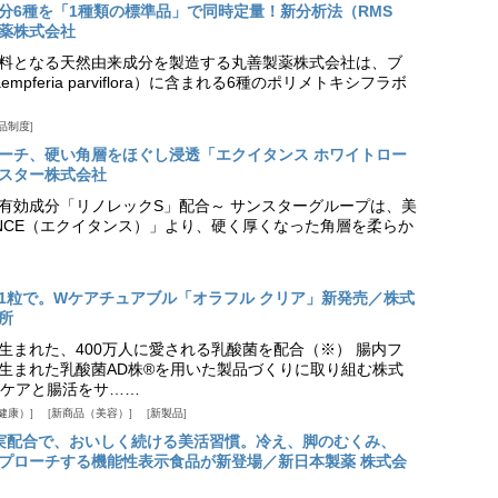
分6種を「1種類の標準品」で同時定量！新分析法（RMS
薬株式会社
料となる天然由来成分を製造する丸善製薬株式会社は、ブ
pferia parviflora）に含まれる6種のポリメトキシフラボ
品制度
プローチ、硬い角層をほぐし浸透「エクイタンス ホワイトロー
スター株式会社
美白有効成分「リノレックS」配合～ サンスターグループは、美
ANCE（エクイタンス）」より、硬く厚くなった角層を柔らか
1粒で。Wケアチュアブル「オラフル クリア」新発売／株式
所
生まれた、400万人に愛される乳酸菌を配合（※） 腸内フ
生まれた乳酸菌AD株®を用いた製品づくりに取り組む株式
ケアと腸活をサ……
健康）
新商品（美容）
新製品
実配合で、おいしく続ける美活習慣。冷え、脚のむくみ、
プローチする機能性表示食品が新登場／新日本製薬 株式会