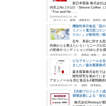
新日本製薬 株式会社
内売上No.1※1の「Slimore C
『Fun and He……
2026年08月06日 18：00
ダイエット
健康
健康食品
新商品（健
機能性表示食品「肌の
リメント還元型コエンザイム
クル）』が新発売／株
近年、美容に対する意
内側からも整えたいというニーズが広
の乾燥やコンディションのゆらぎを感
2026年08月05日 17：03
新商品（健康）
新
ピセアタンノールを含
ました／森永製菓株式
森永製菓株式会社では
能性研究を進めていま
アタンノールを含む食品を4週間継続
2026年08月04日 20：09
原料
研究報告
【共創プロジェクト成
習慣改善による「老化速
株式会社Rhelix