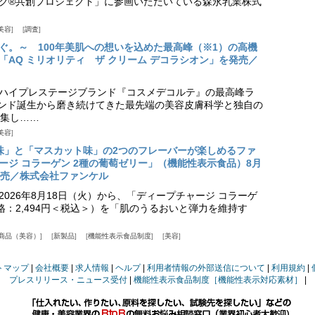
ク®共創プロジェクト」に参画いただいている森永乳業株式
美容
調査
ぐ。～ 100年美肌への想いを込めた最高峰（※1）の高機
「AQ ミリオリティ ザ クリーム デコラシオン」を発売／
ハイプレステージブランド『コスメデコルテ』の最高峰ラ
ランド誕生から磨き続けてきた最先端の美容皮膚科学と独自の
集し……
美容
味」と「マスカット味」の2つのフレーバーが楽しめるファ
ージ コラーゲン 2種の葡萄ゼリー」（機能性表示食品）8月
発売／株式会社ファンケル
026年8月18日（火）から、「ディープチャージ コラーゲ
価格：2,494円＜税込＞）を「肌のうるおいと弾力を維持す
商品（美容）
新製品
機能性表示食品制度
美容
トマップ
会社概要
求人情報
ヘルプ
利用者情報の外部送信について
利用規約
プレスリリース・ニュース受付
機能性表示食品制度［機能性表示対応素材］