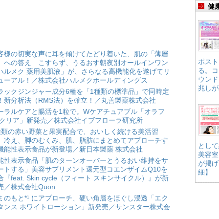
健
客様の切実な声に耳を傾けてたどり着いた、肌の「薄層
ポスト
」への答え こすらず、うるおす朝夜別オールインワン
る。コ
ハルメク 薬用美肌液」が、さらなる高機能化を遂げてリ
ウンド
ューアル！／株式会社ハルメクホールディングス
兆しが
ラックジンジャー成分6種を「1種類の標準品」で同時定
！新分析法（RMS法）を確立！／丸善製薬株式会社
ーラルケアと腸活を1粒で。Wケアチュアブル「オラフ
 クリア」新発売／株式会社イブフローラ研究所
種類の赤い野菜と果実配合で、おいしく続ける美活習
。冷え、脚のむくみ、肌、脂肪にまとめてアプローチす
として
機能性表示食品が新登場／新日本製薬 株式会社
美容室
能性表示食品「肌のターンオーバーとうるおい維持をサ
が掲げ
ートする」美容サプリメント還元型コエンザイムQ10を
細】
合『feat. Skin cycle（フィート スキンサイクル）』が新
売／株式会社Quon
ミのもと*¹ にアプローチ、硬い角層をほぐし浸透「エク
タンス ホワイトローション」新発売／サンスター株式会