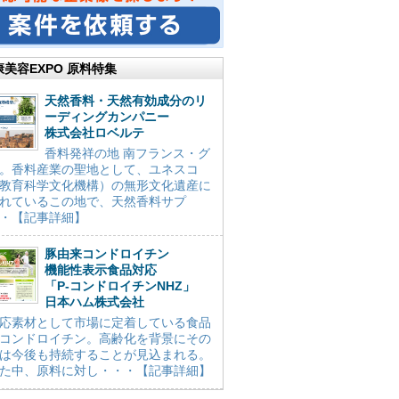
康美容EXPO 原料特集
天然香料・天然有効成分のリ
ーディングカンパニー
株式会社ロベルテ
香料発祥の地 南フランス・グ
。香料産業の聖地として、ユネスコ
教育科学文化機構）の無形文化遺産に
れているこの地で、天然香料サプ
・【記事詳細】
豚由来コンドロイチン
機能性表示食品対応
「P-コンドロイチンNHZ」
日本ハム株式会社
応素材として市場に定着している食品
コンドロイチン。高齢化を背景にその
は今後も持続することが見込まれる。
た中、原料に対し・・・【記事詳細】