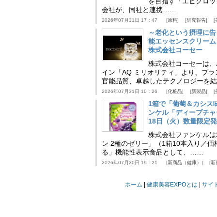
を目指す「エピクロッ
会社が、同社と連携……
2026年07月31日 17：47
原料
研究報告
～老化という摂理に告
能エッセンスクリーム
株式会社コーセー
株式会社コーセーは、
イン「AQ ミリオリティ」より、ブ
官能品質、卓越したテクノロジーを結
2026年07月31日 10：26
化粧品
新製品
1箱で「葡萄＆カシス
ンケル「ディープチャ
18日（火）数量限定
株式会社ファンケルは2
ン 2種のゼリー」（1箱10本入り／
る」機能性表示食品として、……
2026年07月30日 19：21
新商品（健康）
新
ホーム
健康美容EXPOとは
サイ