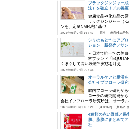
ブラックジンジャー成
法）を確立！／丸善製
健康食品や化粧品の原
ラックジンジャー（Kaem
ンを、定量NMR法に基づ……
2026年08月07日 16：49
原料
機能性表示食
シミのもと*¹ にア
ション」新発売／サン
～日本で唯一*² の
容ブランド「EQUIT
くほぐして高い浸透*³ 実感を叶え……
2026年08月07日 09：44
オーラルケアと腸活を
会社イブフローラ研究
腸内フローラ研究から
ローラの研究開発から
会社イブフローラ研究所は、オーラル
2026年08月06日 18：21
健康食品
新商品（
4種類の赤い野菜と果
肌、脂肪にまとめてア
社